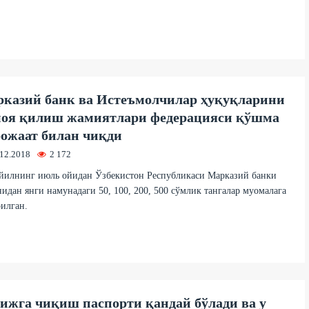
казий банк ва Истеъмолчилар ҳуқуқларини
оя қилиш жамиятлари федерацияси қўшма
ожаат билан чиқди
.12.2018
2 172
 йилнинг июль ойидан Ўзбекистон Республикаси Марказий банки
идан янги намунадаги 50, 100, 200, 500 сўмлик тангалар муомалага
илган.
ижга чиқиш паспорти қандай бўлади ва у