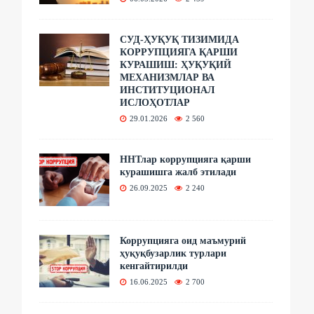
СУД-ҲУҚУҚ ТИЗИМИДА
КОРРУПЦИЯГА ҚАРШИ
КУРАШИШ: ҲУҚУҚИЙ
МЕХАНИЗМЛАР ВА
ИНСТИТУЦИОНАЛ
ИСЛОҲОТЛАР
29.01.2026
2 560
ННТлар коррупцияга қарши
курашишга жалб этилади
26.09.2025
2 240
Коррупцияга оид маъмурий
ҳуқуқбузарлик турлари
кенгайтирилди
16.06.2025
2 700