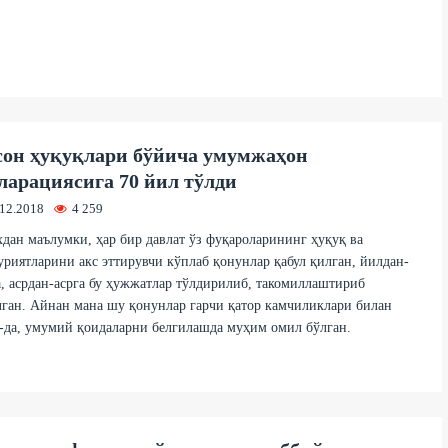
он ҳуқуқлари бўйича умумжаҳон
ларациясига 70 йил тўлди
.12.2018
4 259
дан маълумки, ҳар бир давлат ўз фуқароларининг ҳуқуқ ва
риятларини акс эттирувчи кўплаб қонунлар қабул қилган, йилдан-
, асрдан-асрга бу ҳужжатлар тўлдирилиб, такомиллаштириб
ган. Айнан мана шу қонунлар гарчи қатор камчиликлари билан
-да, умумий қоидаларни белгилашда муҳим омил бўлган.