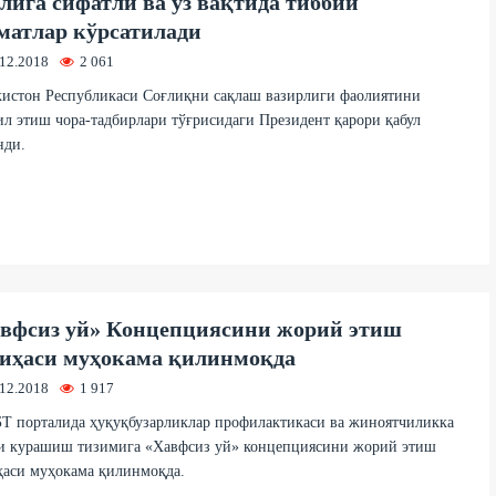
лига сифатли ва ўз вақтида тиббий
матлар кўрсатилади
.12.2018
2 061
кистон Республикаси Соғлиқни сақлаш вазирлиги фаолиятини
л этиш чора-тадбирлари тўғрисидаги Президент қарори қабул
нди.
вфсиз уй» Концепциясини жорий этиш
иҳаси муҳокама қилинмоқда
.12.2018
1 917
Т порталида ҳуқуқбузарликлар профилактикаси ва жиноятчиликка
и курашиш тизимига «Хавфсиз уй» концепциясини жорий этиш
ҳаси муҳокама қилинмоқда.