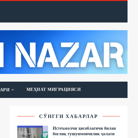
МЕҲНАТ МИГРАЦИЯСИ
АРИ
СЎНГГИ ХАБАРЛАР
Истеъмолчи ҳисоблагичи билан
боғлиқ тушунмовчилик ҳолати