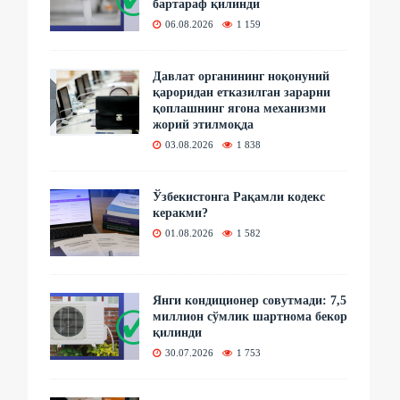
бартараф қилинди
06.08.2026
1 159
Давлат органининг ноқонуний
қароридан етказилган зарарни
қоплашнинг ягона механизми
жорий этилмоқда
03.08.2026
1 838
Ўзбекистонга Рақамли кодекс
керакми?
01.08.2026
1 582
Янги кондиционер совутмади: 7,5
миллион сўмлик шартнома бекор
қилинди
30.07.2026
1 753