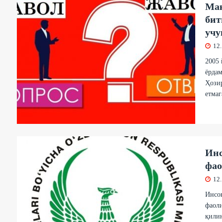
Мак
бит
учу
12
2005 
ёрдам
Ҳозир
етмаг
Инс
фао
12
Инсо
фаоли
қили