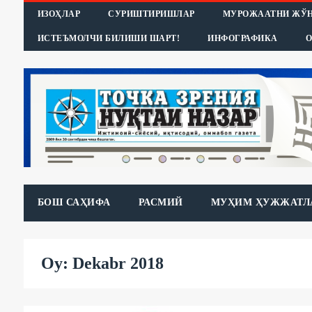
ИЗОҲЛАР
СУРИШТИРИШЛАР
МУРОЖААТНИ ЖЎ
ИСТЕЪМОЛЧИ БИЛИШИ ШАРТ!
ИНФОГРАФИКА
О
БОШ САҲИФА
РАСМИЙ
МУҲИМ ҲУЖЖАТЛ
Oy: Dekabr 2018