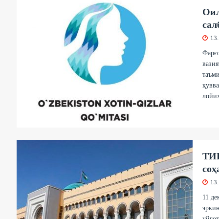
Оил
сал
13
Фарғо
вазия
таъми
қувв
лойиҳ
ТИВ
соҳ
13
11 д
эркин
уйғот