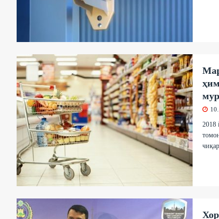
Мар
ҳим
мур
10
2018
томон
чиқар
Хор