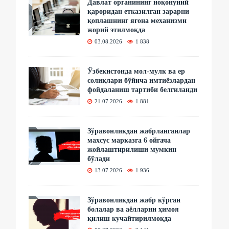
Давлат органининг ноқонуний
қароридан етказилган зарарни
қоплашнинг ягона механизми
жорий этилмоқда
03.08.2026
1 838
Ўзбекистонда мол-мулк ва ер
солиқлари бўйича имтиёзлардан
фойдаланиш тартиби белгиланди
21.07.2026
1 881
Зўравонликдан жабрланганлар
махсус марказга 6 ойгача
жойлаштирилиши мумкин
бўлади
13.07.2026
1 936
Зўравонликдан жабр кўрган
болалар ва аёлларни ҳимоя
қилиш кучайтирилмоқда