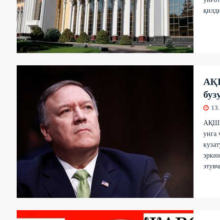
қилди
АҚШ
буз
13
АҚШ 
унга 
кузат
эрки
этувч