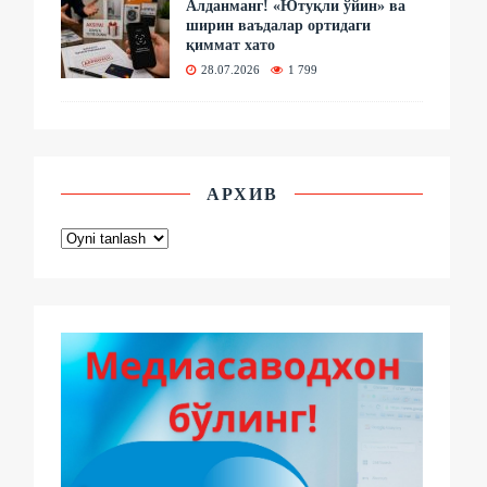
Алданманг! «Ютуқли ўйин» ва
ширин ваъдалар ортидаги
қиммат хато
28.07.2026
1 799
АРХИВ