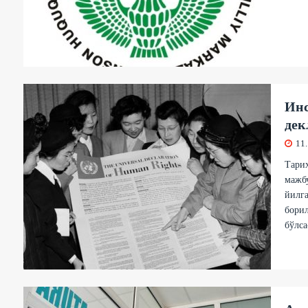
Инс
дек
11
Тарих
мажбу
йилга
борил
бўлса