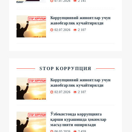
07.07.2026
2 141
Коррупциявий жиноятлар учун
жавобгарлик кучайтирилди
02.07.2026
2 107
STOP КОРРУПЦИЯ
Коррупциявий жиноятлар учун
жавобгарлик кучайтирилди
02.07.2026
2 107
Ўзбекистонда коррупцияга
қарши курашишда ҳокимлар
масъулияти оширилади
06.05.2026
2 459