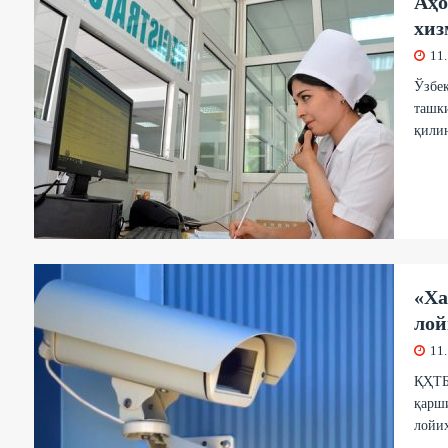
Аҳо
хиз
11
Ўзбе
ташки
қили
«Ха
лой
11
ҚҲТБ
қарш
лойи