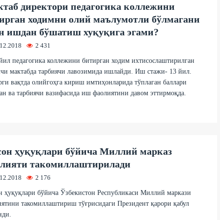
таб директори педагогика коллежини
ирган ходимни олий маълумотли бўлмагани
н ишдан бўшатиш хуқуқига эгами?
.12.2018
2 431
йил педагогика коллежини битирган ходим ихтисослаштирилган
чи мактабда тарбиячи лавозимида ишлайди. Иш стажи- 13 йил.
ги вақтда олийгоҳга кириш имтиҳонларида тўплаган баллари
ан ва тарбиячи вазифасида иш фаолиятини давом эттирмоқда.
он ҳуқуқлари бўйича Миллий марказ
лияти такомиллаштирилади
.12.2018
2 176
н ҳуқуқлари бўйича Ўзбекистон Республикаси Миллий маркази
ятини такомиллаштириш тўғрисидаги Президент қарори қабул
нди.