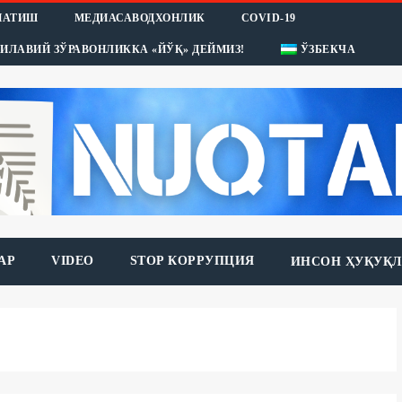
НАТИШ
МЕДИАСАВОДХОНЛИК
COVID-19
ИЛАВИЙ ЗЎРАВОНЛИККА «ЙЎҚ» ДЕЙМИЗ!
ЎЗБЕКЧА
АР
VIDEO
STOP КОРРУПЦИЯ
ИНСОН ҲУҚУҚЛ