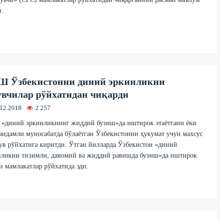
.
 Ўзбекистонни диний эркинликни
увчилар рўйхатидан чиқарди
.12.2018
2 257
«диний эркинликнинг жиддий бузиш»да иштирок этаётгани ёки
чидамли муносабатда бўлаётган Ўзбекистонни ҳукумат учун махсус
ув рўйхатига киритди. Ўтган йилларда Ўзбекистон «диний
нликни тизимли, давомий ва жиддий равишда бузиш»да иштирок
и мамлакатлар рўйхатида эди.