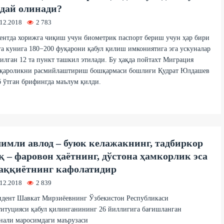
дай олинади?
.12.2018
2 783
нтда хорижга чиқиш учун биометрик паспорт бериш учун ҳар бири
а кунига 180−200 фуқарони қабул қилиш имкониятига эга ускуналар
илган 12 та пункт ташкил этилади. Бу ҳақда пойтахт Миграция
уқароликни расмийлаштириш бошқармаси бошлиғи Қудрат Юлдашев
 ўтган брифингда маълум қилди.
имли авлод – буюк келажакнинг, тадбиркор
қ – фаровон ҳаётнинг, дўстона ҳамкорлик эса
аққиётнинг кафолатидир
.12.2018
2 839
идент Шавкат Мирзиёевнинг Ўзбекистон Республикаси
итуцияси қабул қилинганининг 26 йиллигига бағишланган
нали маросимдаги маърузаси