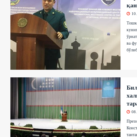
қан
10
Тошке
куниг
ўрнат
ва ф
бўлиб
Бил
хал
тар
08
През
Конст
танта