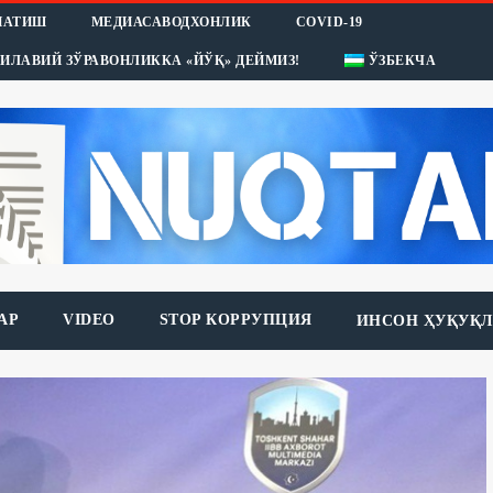
НАТИШ
МЕДИАСАВОДХОНЛИК
COVID-19
ИЛАВИЙ ЗЎРАВОНЛИККА «ЙЎҚ» ДЕЙМИЗ!
ЎЗБЕКЧА
АР
VIDEO
STOP КОРРУПЦИЯ
ИНСОН ҲУҚУҚЛ