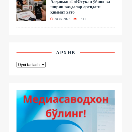
Алданманг! «Ютуқли ўйин» ва
ширин ваъдалар ортидаги
қиммат хато
28.07.2026
1 811
АРХИВ