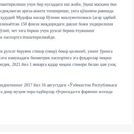
тлаштирилиши учун бир нусҳадаги иш жойи, ўқиш маскани ёки
асдиқланган ариза-анкета топшириши, унга қўшимча равишда
и, ҳудудий Мудофаа ишлар бўлими маълумотномаси (агар ҳарбий
қилинаётган 150 фоизи миқдоридаги давлат божи ундирилиши
бўлиб, чет элга бориш учун рухсат бериш ёзувининг
к паспортга ёпиштирилмайди.
 рухсат берувчи стикер (овир) бекор қилиниб, унинг ўрнига
илги намунадаги биометрик паспортига эга фуқаролар чиқиш
гдек, 2021 йил 1 январга қадар чиқиш стикери билан ҳам узоқ
дентининг 2017 йил 16 августдаги «Ўзбекистон Республикаси
 доир муҳим чора-тадбирлар тўғрисида»ги фармони асосида