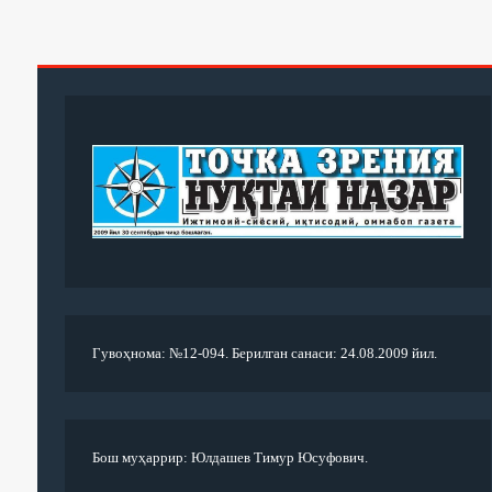
Гувоҳнома: №12-094. Берилган санаси: 24.08.2009 йил.
Бош муҳаррир: Юлдашев Тимур Юсуфович.