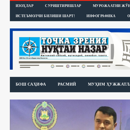
ИЗОҲЛАР
СУРИШТИРИШЛАР
МУРОЖААТНИ ЖЎ
ИСТЕЪМОЛЧИ БИЛИШИ ШАРТ!
ИНФОГРАФИКА
О
БОШ САҲИФА
РАСМИЙ
МУҲИМ ҲУЖЖАТЛ