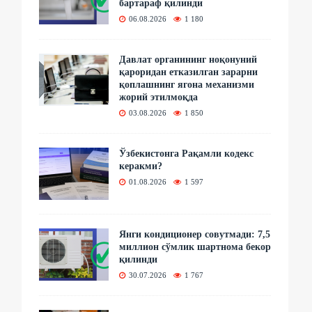
бартараф қилинди
06.08.2026
1 180
Давлат органининг ноқонуний
қароридан етказилган зарарни
қоплашнинг ягона механизми
жорий этилмоқда
03.08.2026
1 850
Ўзбекистонга Рақамли кодекс
керакми?
01.08.2026
1 597
Янги кондиционер совутмади: 7,5
миллион сўмлик шартнома бекор
қилинди
30.07.2026
1 767