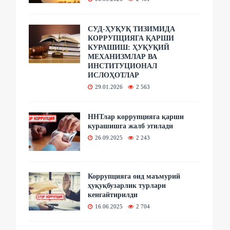
СУД-ҲУҚУҚ ТИЗИМИДА
КОРРУПЦИЯГА ҚАРШИ
КУРАШИШ: ҲУҚУҚИЙ
МЕХАНИЗМЛАР ВА
ИНСТИТУЦИОНАЛ
ИСЛОҲОТЛАР
29.01.2026
2 563
ННТлар коррупцияга қарши
курашишга жалб этилади
26.09.2025
2 243
Коррупцияга оид маъмурий
ҳуқуқбузарлик турлари
кенгайтирилди
16.06.2025
2 704