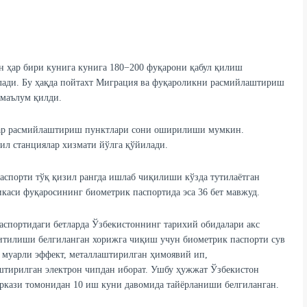
 ҳар бири кунига кунига 180−200 фуқарони қабул қилиш
илади. Бу ҳақда пойтахт Миграция ва фуқароликни расмийлаштириш
маълум қилди.
дар расмийлаштириш пунктлари сони оширилиши мумкин.
ил станциялар хизмати йўлга қўйилади.
спорти тўқ қизил рангда ишлаб чиқилиши кўзда тутилаётган
икаси фуқаросининг биометрик паспортида эса 36 бет мавжуд.
спортидаги бетларда Ўзбекистоннинг тарихий обидалари акс
итилиши белгиланган хорижга чиқиш учун биометрик паспорти сув
, муарли эффект, металлаштирилган ҳимоявий ип,
штирилган электрон чипдан иборат. Ушбу ҳужжат Ўзбекистон
ркази томонидан 10 иш куни давомида тайёрланиши белгиланган.