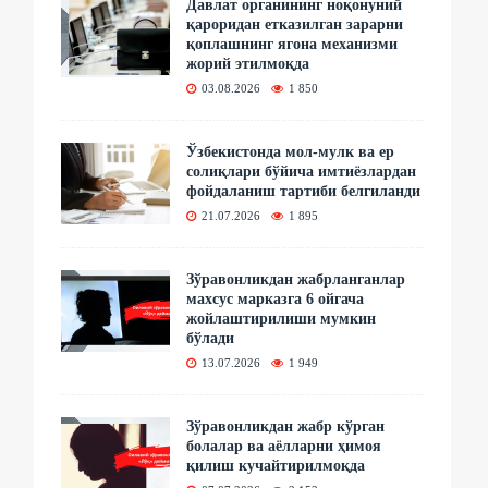
Давлат органининг ноқонуний
қароридан етказилган зарарни
қоплашнинг ягона механизми
жорий этилмоқда
03.08.2026
1 850
Ўзбекистонда мол-мулк ва ер
солиқлари бўйича имтиёзлардан
фойдаланиш тартиби белгиланди
21.07.2026
1 895
Зўравонликдан жабрланганлар
махсус марказга 6 ойгача
жойлаштирилиши мумкин
бўлади
13.07.2026
1 949
Зўравонликдан жабр кўрган
болалар ва аёлларни ҳимоя
қилиш кучайтирилмоқда