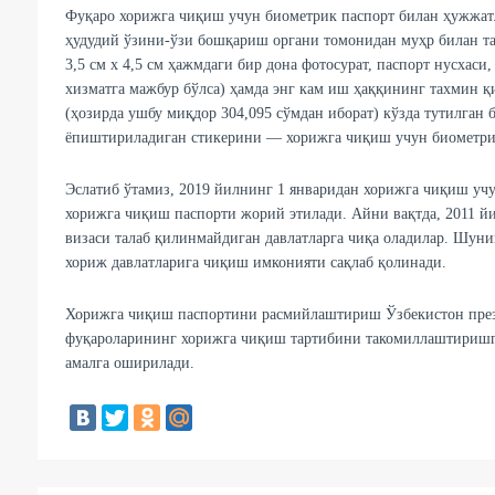
Фуқаро хорижга чиқиш учун биометрик паспорт билан ҳужжа
ҳудудий ўзини-ўзи бошқариш органи томонидан муҳр билан т
3,5 см х 4,5 см ҳажмдаги бир дона фотосурат, паспорт нусхас
хизматга мажбур бўлса) ҳамда энг кам иш ҳаққининг тахмин 
(ҳозирда ушбу миқдор 304,095 сўмдан иборат) кўзда тутилган 
ёпиштириладиган стикерини — хорижга чиқиш учун биометри
Эслатиб ўтамиз, 2019 йилнинг 1 январидан хорижга чиқиш учун
хорижга чиқиш паспорти жорий этилади. Айни вақтда, 2011 й
визаси талаб қилинмайдиган давлатларга чиқа оладилар. Шунин
хориж давлатларига чиқиш имконияти сақлаб қолинади.
Хорижга чиқиш паспортини расмийлаштириш Ўзбекистон прези
фуқароларининг хорижга чиқиш тартибини такомиллаштиришга
амалга оширилади.