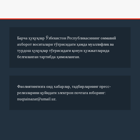
Барча ҳуқуқлар Ўзбекистон Республикасининг оммавий
ахборот воситалари тўғрисидаги ҳамда муаллифлик ва
турдош ҳуқуқлар тўғрисидаги қонун ҳужжатларида
белгиланган тартибда ҳимояланган.
Фаолиятингизга оид хабарлар, тадбирларнинг пресс-
релизларини қуйидаги электрон почтага юборинг:
nuqtainazar@umail.uz.