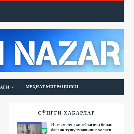
МЕҲНАТ МИГРАЦИЯСИ
АРИ
СЎНГГИ ХАБАРЛАР
Истеъмолчи ҳисоблагичи билан
боғлиқ тушунмовчилик ҳолати