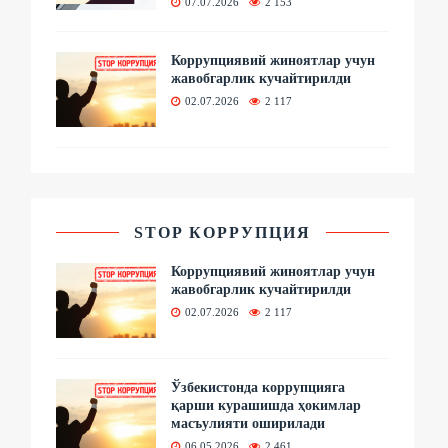
07.07.2026
2 153
Коррупциявий жиноятлар учун
жавобгарлик кучайтирилди
02.07.2026
2 117
STOP КОРРУПЦИЯ
Коррупциявий жиноятлар учун
жавобгарлик кучайтирилди
02.07.2026
2 117
Ўзбекистонда коррупцияга
қарши курашишда ҳокимлар
масъулияти оширилади
06.05.2026
2 461