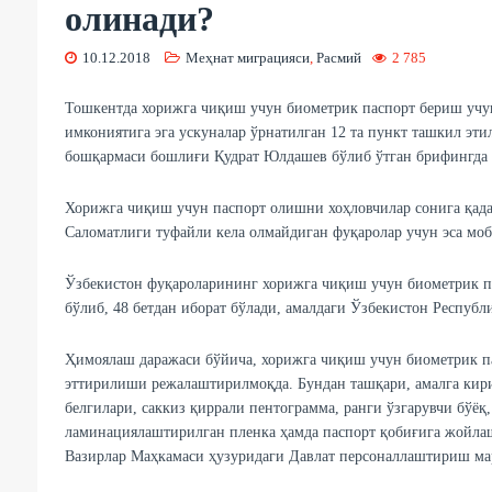
олинади?
10.12.2018
Меҳнат миграцияси
,
Расмий
2 785
Тошкентда хорижга чиқиш учун биометрик паспорт бериш учун
имкониятига эга ускуналар ўрнатилган 12 та пункт ташкил эт
бошқармаси бошлиғи Қудрат Юлдашев бўлиб ўтган брифингда 
Хорижга чиқиш учун паспорт олишни хоҳловчилар сонига қа
Саломатлиги туфайли кела олмайдиган фуқаролар учун эса моб
Ўзбекистон фуқароларининг хорижга чиқиш учун биометрик па
бўлиб, 48 бетдан иборат бўлади, амалдаги Ўзбекистон Республ
Ҳимоялаш даражаси бўйича, хорижга чиқиш учун биометрик па
эттирилиши режалаштирилмоқда. Бундан ташқари, амалга кир
белгилари, саккиз қиррали пентограмма, ранги ўзгарувчи бўёқ
ламинациялаштирилган пленка ҳамда паспорт қобиғига жойла
Вазирлар Маҳкамаси ҳузуридаги Давлат персоналлаштириш ма