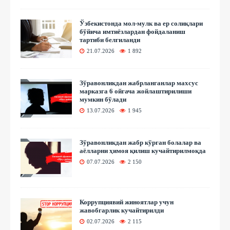
Ўзбекистонда мол-мулк ва ер солиқлари
бўйича имтиёзлардан фойдаланиш
тартиби белгиланди
21.07.2026
1 892
Зўравонликдан жабрланганлар махсус
марказга 6 ойгача жойлаштирилиши
мумкин бўлади
13.07.2026
1 945
Зўравонликдан жабр кўрган болалар ва
аёлларни ҳимоя қилиш кучайтирилмоқда
07.07.2026
2 150
Коррупциявий жиноятлар учун
жавобгарлик кучайтирилди
02.07.2026
2 115