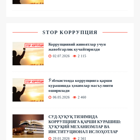
STOP КОРРУПЦИЯ
Коррупциявий жиноятлар учун
жавобгарлик кучайтирилди
02.07.2026
2 115
Ўзбекистонда коррупцияга қарши
курашишда ҳокимлар масъулияти
оширилади
06.05.2026
2 460
СУД-ҲУҚУҚ ТИЗИМИДА
КОРРУПЦИЯГА ҚАРШИ КУРАШИШ:
ҲУҚУҚИЙ МЕХАНИЗМЛАР ВА
ИНСТИТУЦИОНАЛ ИСЛОҲОТЛАР
29.01.2026
2 561