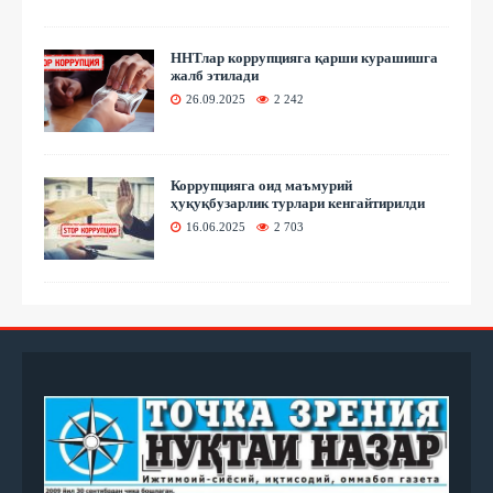
ННТлар коррупцияга қарши курашишга
жалб этилади
26.09.2025
2 242
Коррупцияга оид маъмурий
ҳуқуқбузарлик турлари кенгайтирилди
16.06.2025
2 703