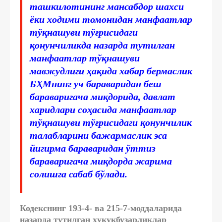
ташкилотининг мансабдор шахси
ёки ходими томонидан манфаатлар
тўқнашуви тўғрисидаги
қонунчиликда назарда тутилган
манфаатлар тўқнашуви
мавжудлиги ҳақида хабар бермаслик
БҲМнинг уч бараваридан беш
бараваригача миқдорида, давлат
харидлари соҳасида манфаатлар
тўқнашуви тўғрисидаги қонунчилик
талабларини бажармаслик эса
йигирма бараваридан ўттиз
бараваригача миқдорда жарима
солишга сабаб бўлади.
Кодекснинг 193-4- ва 215-7-моддаларида
назарда тутилган ҳуқуқбузарликлар