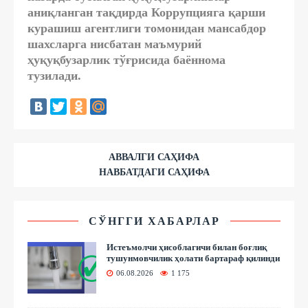
аниқланган тақдирда Коррупцияга қарши
курашиш агентлиги томонидан мансабдор
шахсларга нисбатан маъмурий
ҳуқуқбузарлик тўғрисида баённома
тузилади.
АВВАЛГИ САҲИФА
НАВБАТДАГИ САҲИФА
СЎНГГИ ХАБАРЛАР
Истеъмолчи ҳисоблагичи билан боғлиқ
тушунмовчилик ҳолати бартараф қилинди
06.08.2026
1 175