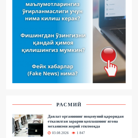
РАСМИЙ
Давлат органининг ноқонуний қароридан
етказилган зарарни қоплашнинг ягона
механизми жорий этилмоқда
03.08.2026
1 847