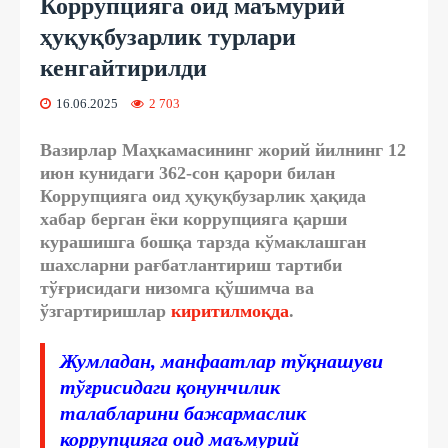
Коррупцияга оид маъмурий
ҳуқуқбузарлик турлари
кенгайтирилди
16.06.2025
2 703
Вазирлар Маҳкамасининг жорий йилнинг 12
июн кунидаги 362-сон қарори билан
Коррупцияга оид ҳуқуқбузарлик ҳақида
хабар берган ёки коррупцияга қарши
курашишга бошқа тарзда кўмаклашган
шахсларни рағбатлантириш тартиби
тўғрисидаги низомга қўшимча ва
ўзгартиришлар
киритилмоқда
.
Жумладан, манфаатлар тўқнашуви
тўғрисидаги қонунчилик
талабларини бажармаслик
коррупцияга оид маъмурий