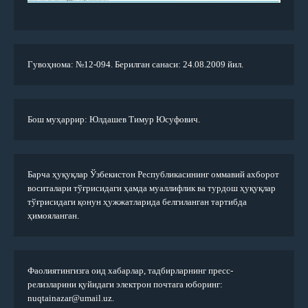
Гувоҳнома: №12-094. Берилган санаси: 24.08.2009 йил.
Бош муҳаррир: Юлдашев Тимур Юсуфович.
Барча ҳуқуқлар Ўзбекистон Республикасининг оммавий ахборот
воситалари тўғрисидаги ҳамда муаллифлик ва турдош ҳуқуқлар
тўғрисидаги қонун ҳужжатларида белгиланган тартибда
ҳимояланган.
Фаолиятингизга оид хабарлар, тадбирларнинг пресс-
релизларини қуйидаги электрон почтага юборинг:
nuqtainazar@umail.uz.