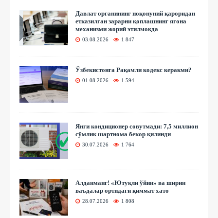
Давлат органининг ноқонуний қароридан
етказилган зарарни қоплашнинг ягона
механизми жорий этилмоқда
03.08.2026
1 847
Ўзбекистонга Рақамли кодекс керакми?
01.08.2026
1 594
Янги кондиционер совутмади: 7,5 миллион
сўмлик шартнома бекор қилинди
30.07.2026
1 764
Алданманг! «Ютуқли ўйин» ва ширин
ваъдалар ортидаги қиммат хато
28.07.2026
1 808