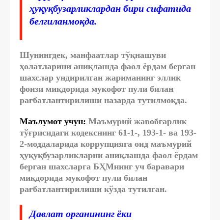
ҳуқуқбузарликлардан бири сифатида
белгиланмоқда.
Шунингдек, манфаатлар тўқнашуви
ҳолатларини аниқлашда фаол ёрдам берган
шахслар ундирилган жариманинг эллик
фоизи миқдорида мукофот пули билан
рағбатлантирилиши назарда тутилмоқда.
Маълумот учун:
Маъмурий жавобгарлик
тўғрисидаги кодекснинг 61-1-, 193-1- ва 193-
2-моддаларида коррупцияга оид маъмурий
ҳуқуқбузарликларни аниқлашда фаол ёрдам
берган шахсларга БҲМнинг уч баравари
миқдорида мукофот пули билан
рағбатлантирилиши кўзда тутилган.
Давлат органининг ёки