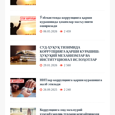
Ўзбекистонда коррупцияга қарши
курашишда ҳокимлар масъулияти
оширилади
06.05.2026
2 459
СУД-ҲУҚУҚ ТИЗИМИДА
КОРРУПЦИЯГА ҚАРШИ КУРАШИШ:
ҲУҚУҚИЙ МЕХАНИЗМЛАР ВА
ИНСТИТУЦИОНАЛ ИСЛОҲОТЛАР
29.01.2026
2 560
ННТлар коррупцияга қарши курашишга
жалб этилади
26.09.2025
2 240
Коррупцияга оид маъмурий
ҳуқуқбузарлик турлари кенгайтирилди