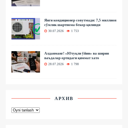
Янги кондиционер совутмади: 7,5 миллион
сўмлик шартнома бекор қилинди
30.07.2026
1 753
Алданманг! «Ютуқли ўйин» ва ширин
ваъдалар ортидаги қиммат хато
28.07.2026
1 798
АРХИВ