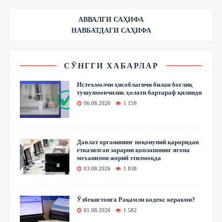
АВВАЛГИ САҲИФА
НАВБАТДАГИ САҲИФА
СЎНГГИ ХАБАРЛАР
Истеъмолчи ҳисоблагичи билан боғлиқ
тушунмовчилик ҳолати бартараф қилинди
06.08.2026
1 159
Давлат органининг ноқонуний қароридан
етказилган зарарни қоплашнинг ягона
механизми жорий этилмоқда
03.08.2026
1 838
Ўзбекистонга Рақамли кодекс керакми?
01.08.2026
1 582