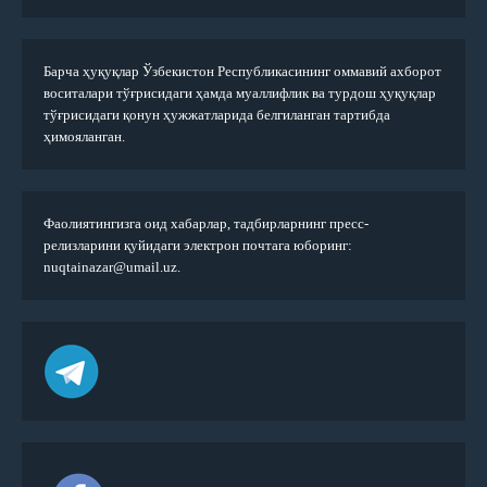
Барча ҳуқуқлар Ўзбекистон Республикасининг оммавий ахборот
воситалари тўғрисидаги ҳамда муаллифлик ва турдош ҳуқуқлар
тўғрисидаги қонун ҳужжатларида белгиланган тартибда
ҳимояланган.
Фаолиятингизга оид хабарлар, тадбирларнинг пресс-
релизларини қуйидаги электрон почтага юборинг:
nuqtainazar@umail.uz.