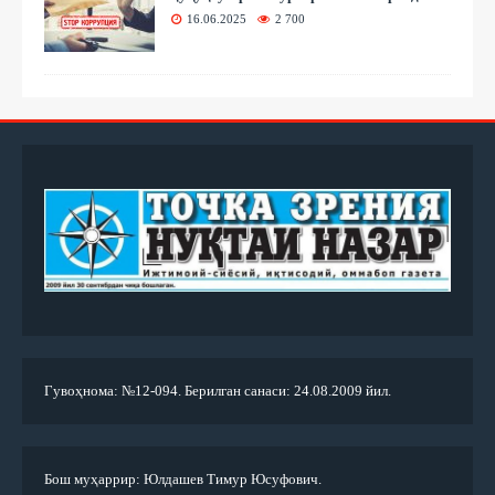
16.06.2025
2 700
Гувоҳнома: №12-094. Берилган санаси: 24.08.2009 йил.
Бош муҳаррир: Юлдашев Тимур Юсуфович.