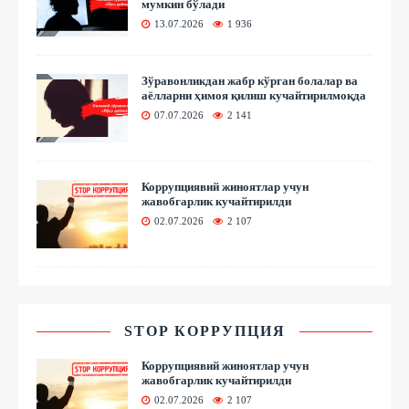
мумкин бўлади
13.07.2026
1 936
Зўравонликдан жабр кўрган болалар ва
аёлларни ҳимоя қилиш кучайтирилмоқда
07.07.2026
2 141
Коррупциявий жиноятлар учун
жавобгарлик кучайтирилди
02.07.2026
2 107
STOP КОРРУПЦИЯ
Коррупциявий жиноятлар учун
жавобгарлик кучайтирилди
02.07.2026
2 107