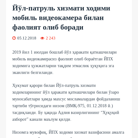
Йўл-патруль хизмати ходими
мобиль видеокамера билан
фаолият олиб боради
05.12.2018
2 243
2019 йил 1 июлдан бошлаб йўл ҳаракати қатнашчилари
мобиль видеокамерасиз фаолият олиб бораётган ЙПХ
ходимига ҳужжатларни тақдим этмаслик ҳуқуқига эга
эканлиги белгиланди.
Ҳукумат қарори билан Йўл-патруль хизмати
ходимларининг йўл ҳаракати қатнашчилари билан ўзаро
муносабатлари ҳамда махсус мосламалардан фойдаланиш
тартиби тўғрисидаги низом (ВМҚ-975, 01.12.2018 й.)
тасдиқланди. Бу ҳақида Адлия вазирлигининг “Ҳуқуқий
ахборот” канали маълум қилди.
Низомга мувофиқ, ЙПХ ходими хизмат вазифасини амалга