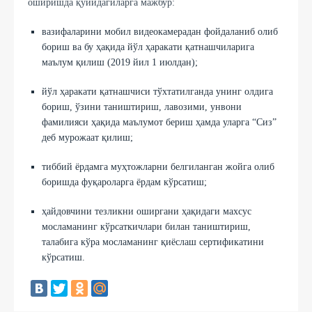
оширишда қуйидагиларга мажбур:
вазифаларини мобил видеокамерадан фойдаланиб олиб
бориш ва бу ҳақида йўл ҳаракати қатнашчиларига
маълум қилиш (2019 йил 1 июлдан);
йўл ҳаракати қатнашчиси тўхтатилганда унинг олдига
бориш, ўзини таништириш, лавозими, унвони
фамилияси ҳақида маълумот бериш ҳамда уларга “Сиз”
деб мурожаат қилиш;
тиббий ёрдамга муҳтожларни белгиланган жойга олиб
боришда фуқароларга ёрдам кўрсатиш;
ҳайдовчини тезликни оширгани ҳақидаги махсус
мосламанинг кўрсаткичлари билан таништириш,
талабига кўра мосламанинг қиёслаш сертификатини
кўрсатиш.