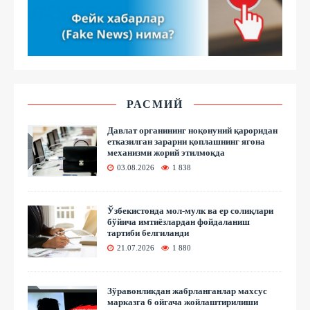
РАСМИЙ
Давлат органининг ноқонуний қароридан
етказилган зарарни қоплашнинг ягона
механизми жорий этилмоқда
03.08.2026
1 838
Ўзбекистонда мол-мулк ва ер солиқлари
бўйича имтиёзлардан фойдаланиш
тартиби белгиланди
21.07.2026
1 880
Зўравонликдан жабрланганлар махсус
марказга 6 ойгача жойлаштирилиши