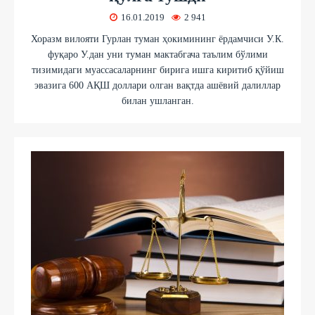
16.01.2019
2 941
Хоразм вилояти Гурлан туман ҳокимининг ёрдамчиси У.К.
фуқаро У.дан уни туман мактабгача таълим бўлими
тизимидаги муассасаларнинг бирига ишга киритиб қўйиш
эвазига 600 АҚШ доллари олган вақтда ашёвий далиллар
билан ушланган.