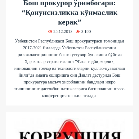
Бош прокурор ўринбосари:
“Қонунсизликка кўнмаслик
керак”
25.12.2018
3 190
Ўзбекистон Республикаси Бош прокуратураси томонидан
2017-2021 йилларда Ўзбекистон Республикасини
ривожлантиришнинг бешта устувор йуналиши бўйича
Ҳаракатлар стратегиясини “Фаол тадбиркорлик,
инновацион ғоялар ва технологияларни қўллаб-қувватлаш
йили“да амалга оширишга оид Давлат дастурида Бош
прокуратура масъул ҳисобланган бандлари ижро
этилишининг дастлабки натижаларига бағишланган пресс-
конференция ташкил этилди.