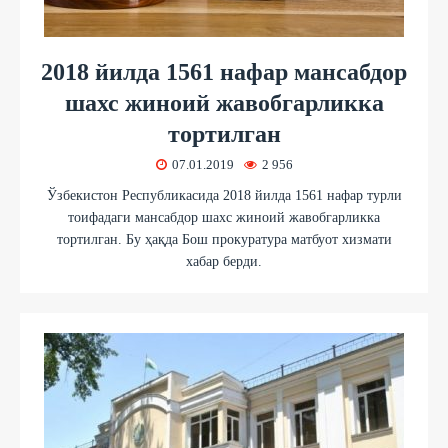
2018 йилда 1561 нафар мансабдор
шахс жиноий жавобгарликка
тортилган
07.01.2019
2 956
Ўзбекистон Республикасида 2018 йилда 1561 нафар турли
тоифадаги мансабдор шахс жиноий жавобгарликка
тортилган. Бу ҳақда Бош прокуратура матбуот хизмати
хабар берди.