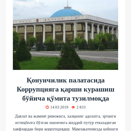
Қонунчилик палатасида
Коррупцияга қарши курашиш
бўйича қўмита тузилмоқда
14.03.2019
2 833
Давлат ва жамият ривожига, халқнинг адолатга, эртанги
истиқболга бўлган ишончига жиддий путур етказадиган
хавфлардан бири коррупциядир. Мамлакатимизда кейинги