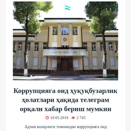
Коррупцияга оид ҳуқуқбузарлик
ҳолатлари ҳақида телеграм
орқали хабар бериш мумкин
10.05.2019
2 745
Адлия вазирлиги томонидан коррупцияга оид