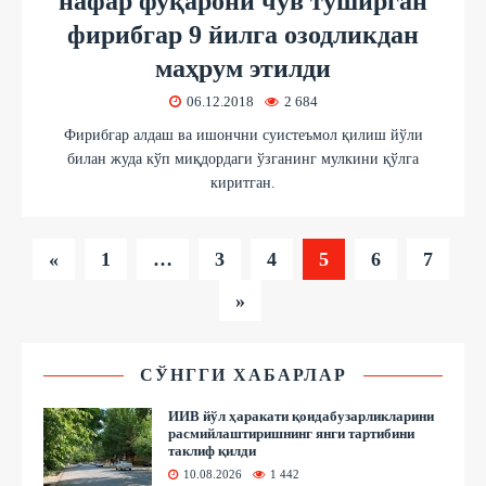
нафар фуқарони чув туширган
фирибгар 9 йилга озодликдан
маҳрум этилди
06.12.2018
2 684
Фирибгар алдаш ва ишончни суистеъмол қилиш йўли
билан жуда кўп миқдордаги ўзганинг мулкини қўлга
киритган.
«
1
…
3
4
5
6
7
»
СЎНГГИ ХАБАРЛАР
ИИВ йўл ҳаракати қоидабузарликларини
расмийлаштиришнинг янги тартибини
таклиф қилди
10.08.2026
1 442