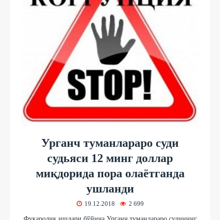
Урганч туманлараро суди
судьяси 12 минг доллар
миқдорида пора олаётганда
ушланди
19.12.2018
2 699
Фуқаролик ишлари бўйича Урганч туманлараро судининг