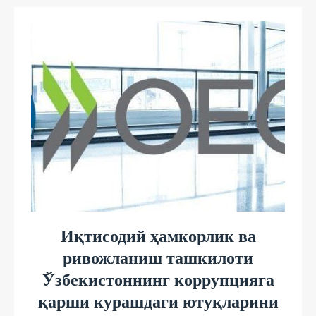
Иқтисодий ҳамкорлик ва
ривожланиш ташкилоти
Ўзбекистоннинг коррупцияга
қарши курашдаги ютуқларини