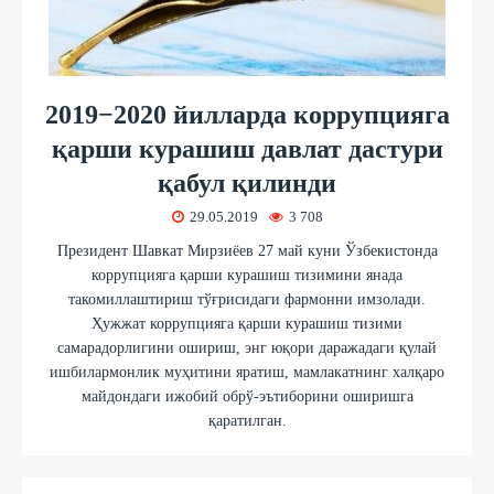
2019−2020 йилларда коррупцияга
қарши курашиш давлат дастури
қабул қилинди
29.05.2019
3 708
Президент Шавкат Мирзиёев 27 май куни Ўзбекистонда
коррупцияга қарши курашиш тизимини янада
такомиллаштириш тўғрисидаги фармонни имзолади.
Ҳужжат коррупцияга қарши курашиш тизими
самарадорлигини ошириш, энг юқори даражадаги қулай
ишбилармонлик муҳитини яратиш, мамлакатнинг халқаро
майдондаги ижобий обрў-эътиборини оширишга
қаратилган.