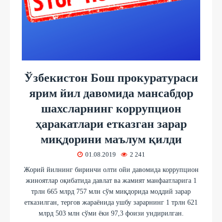
Ўзбекистон Бош прокуратураси
ярим йил давомида мансабдор
шахсларнинг коррупцион
ҳаракатлари етказган зарар
миқдорини маълум қилди
01.08.2019
2 241
Жорий йилнинг биринчи олти ойи давомида коррупцион
жиноятлар оқибатида давлат ва жамият манфаатларига 1
трлн 665 млрд 757 млн сўм миқдорида моддий зарар
етказилган, тергов жараёнида ушбу зарарнинг 1 трлн 621
млрд 503 млн сўми ёки 97,3 фоизи ундирилган.