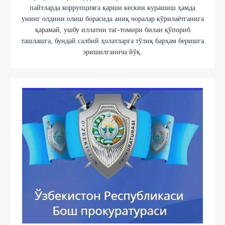
пайтларда коррупцияга қарши кескин курашиш ҳамда
унинг олдини олиш борасида аниқ чоралар кўрилаётганига
қарамай, ушбу иллатни таг-томири билан қўпориб
ташлашга, бундай салбий ҳолатларга тўлиқ барҳам беришга
эришилганича йўқ.