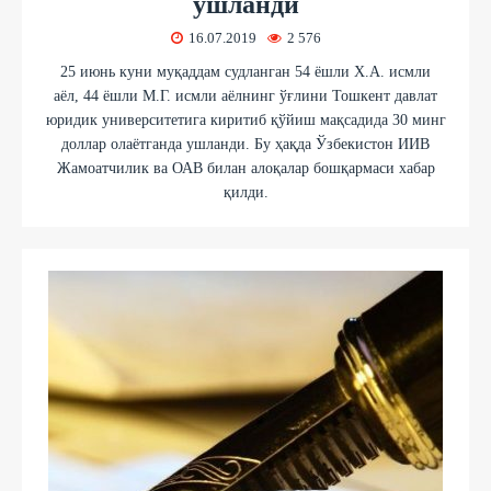
ушланди
16.07.2019
2 576
25 июнь куни муқаддам судланган 54 ёшли Х.А. исмли
аёл, 44 ёшли М.Г. исмли аёлнинг ўғлини Тошкент давлат
юридик университетига киритиб қўйиш мақсадида 30 минг
доллар олаётганда ушланди. Бу ҳақда Ўзбекистон ИИВ
Жамоатчилик ва ОАВ билан алоқалар бошқармаси хабар
қилди.