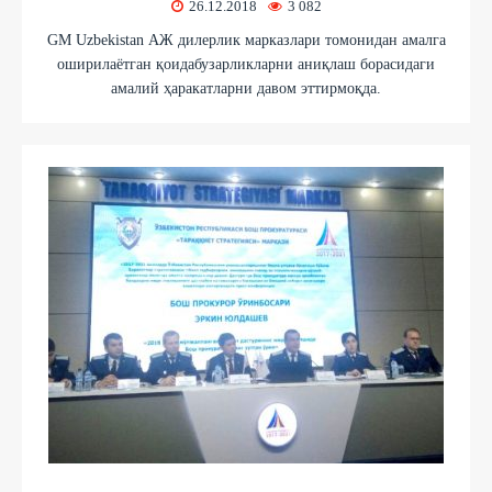
26.12.2018
3 082
GM Uzbekistan АЖ дилерлик марказлари томонидан амалга
оширилаётган қоидабузарликларни аниқлаш борасидаги
амалий ҳаракатларни давом эттирмоқда.