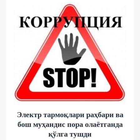
Электр тармоқлари раҳбари ва
бош муҳандис пора олаётганда
қўлга тушди