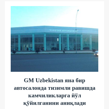
GM Uzbekistan яна бир
автосалонда тизимли равишда
камчиликларга йўл
қўйилганини аниқлади