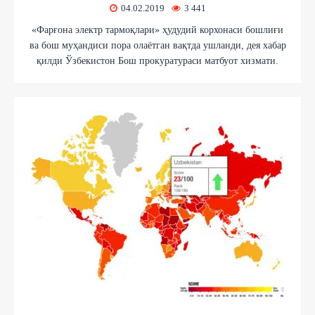
04.02.2019
3 441
«Фарғона электр тармоқлари» ҳудудий корхонаси бошлиғи
ва бош муҳандиси пора олаётган вақтда ушланди, дея хабар
қилди Ўзбекистон Бош прокуратураси матбуот хизмати.