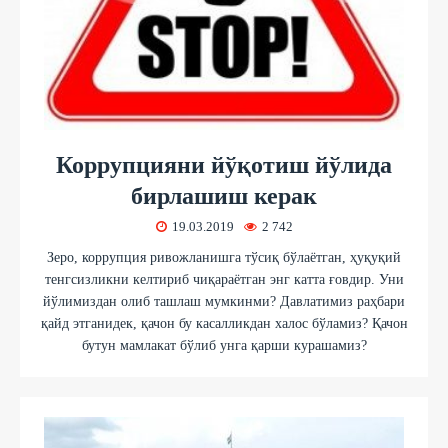
Коррупцияни йўқотиш йўлида
бирлашиш керак
19.03.2019
2 742
Зеро, коррупция ривожланишга тўсиқ бўлаётган, ҳуқуқий
тенгсизликни келтириб чиқараётган энг катта ғовдир. Уни
йўлимиздан олиб ташлаш мумкинми? Давлатимиз раҳбари
қайд этганидек, қачон бу касалликдан халос бўламиз? Қачон
бутун мамлакат бўлиб унга қарши курашамиз?