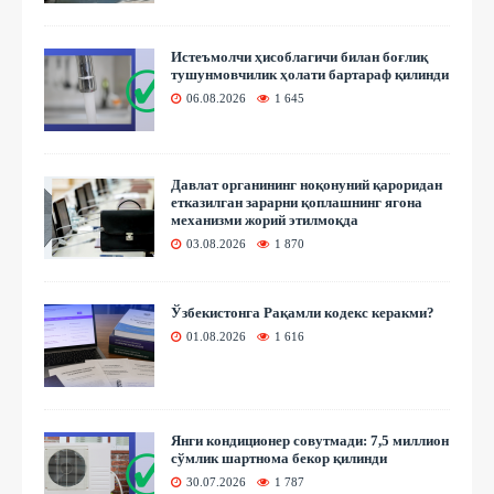
Истеъмолчи ҳисоблагичи билан боғлиқ
тушунмовчилик ҳолати бартараф қилинди
06.08.2026
1 645
Давлат органининг ноқонуний қароридан
етказилган зарарни қоплашнинг ягона
механизми жорий этилмоқда
03.08.2026
1 870
Ўзбекистонга Рақамли кодекс керакми?
01.08.2026
1 616
Янги кондиционер совутмади: 7,5 миллион
сўмлик шартнома бекор қилинди
30.07.2026
1 787