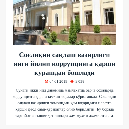
Соғлиқни сақлаш вазирлиги
янги йилни коррупцияга қарши
курашдан бошлади
04.01.2019
3 038
Сўнгги икки йил давомида мамлакатда барча соҳаларда
коррупцияга қарши кескин чоралар кўрилмоқда. Соғлиқни
сақлаш вазирлиги томонидан ҳам юқоридаги иллатга
қарши фаол саъй-ҳаракатлар олиб бориляпти. Бу борада
тарғибот ва ташвиқот ишлари ҳам муҳим аҳамиятга эга.