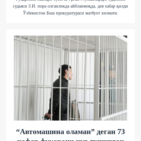
судьяси З.И. пора олганликда айбланмоқда, дея хабар қилди
Ўзбекистон Бош прокуратураси матбуот хизмати.
“Автомашина оламан” деган 73