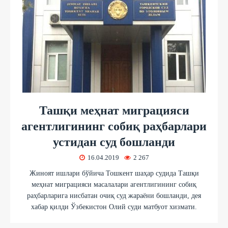
Ташқи меҳнат миграцияси
агентлигининг собиқ раҳбарлари
устидан суд бошланди
16.04.2019
2 267
Жиноят ишлари бўйича Тошкент шаҳар судида Ташқи
меҳнат миграцияси масалалари агентлигининг собиқ
раҳбарларига нисбатан очиқ суд жараёни бошланди, дея
хабар қилди Ўзбекистон Олий суди матбуот хизмати.