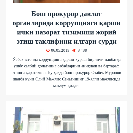
Бош прокурор давлат
органларида коррупцияга қарши
ички назорат тизимини жорий
этиш таклифини илгари сурди
06.05.2019
3 438
Ўзбекистонда коррупцияга қарши кураш биринчи навбатда
ушбу салбий ҳолатнинг сабабларини аниқлаш ва бартараф
этишга қаратилган. Бу ҳақда бош прокурор Отабек Муродов
шанба куни Олий Мажлис Сенатининг 19-ялпи мажлисида
маълум қилди.