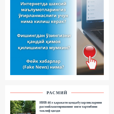
РАСМИЙ
ИИВ йўл ҳаракати қоидабузарликларини
расмийлаштиришнинг янги тартибини
таклиф қилди