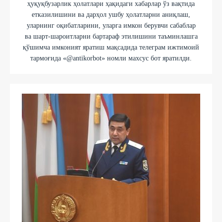
ҳуқуқбузарлик ҳолатлари ҳақидаги хабарлар ўз вақтида
етказилишини ва дарҳол ушбу ҳолатларни аниқлаш,
уларнинг оқибатларини, уларга имкон берувчи сабаблар
ва шарт-шароитларни бартараф этилишини таъминлашга
қўшимча имконият яратиш мақсадида телеграм ижтимоий
тармоғида «@antikorbot» номли махсус бот яратилди.