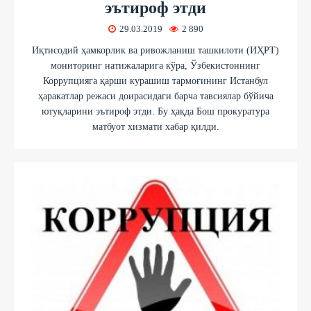
эътироф этди
29.03.2019
2 890
Иқтисодий ҳамкорлик ва ривожланиш ташкилоти (ИҲРТ)
мониторинг натижаларига кўра, Ўзбекистоннинг
Коррупцияга қарши курашиш тармоғининг Истанбул
ҳаракатлар режаси доирасидаги барча тавсиялар бўйича
ютуқларини эътироф этди. Бу ҳақда Бош прокуратура
матбуот хизмати хабар қилди.