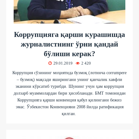
Коррупцияга қарши курашишда
журналистнинг ўрни қандай
бўлиши керак?
29.01.2019
2 420
Коррупция сўзининг моҳиятида бузмоқ (лотинча сorrumpere
– бузмоқ) мақсади яширингани унинг қанчалик хавфли
эканини кўрсатиб турибди. Шунинг учун ҳам коррупция
долзарб муаммолардан бири ҳисобланади. БМТ томонидан
Коррупцияга қарши конвенция қабул қилингани бежиз
эмас. Ўзбекистон Конвенцияни 2008 йилда ратификация
қилган.