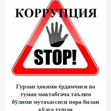
Гурлан ҳокими ёрдамчиси ва
туман мактабгача таълим
бўлими мутахассиси пора билан
қўлга тушди