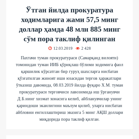
Ўтган йилда прокуратура
ходимларига жами 57,5 минг
доллар ҳамда 48 млн 885 минг
сўм пора таклиф қилинган
12.03.2019
2 428
Пахтачи туман прокуратураси (Самарқанд вилояти)
томонидан туман ИИБ қўриқлаш бўлими ходимига фаол
қаршилик кўрсатган бир гуруҳ шахсларга нисбатан
қўзғатилган жиноят иши юзасидан тергов ҳаракатлари
ўтказиш давомида, 08.03.2019 йилда фуқаро Х.М. туман
прокуратураси терговчиси лавозимида иш ўрганувчи
Д.Б.нинг хизмат хонасига келиб, айбланувчилар унинг
қариндоши эканлигини маълум қилиб, уларга нисбатан
айбловни енгиллаштириш эвазига 5 минг АҚШ доллари
миқдорида пора таклиф қилган.