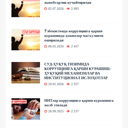
жавобгарлик кучайтирилди
02.07.2026
2 095
Ўзбекистонда коррупцияга қарши
курашишда ҳокимлар масъулияти
оширилади
06.05.2026
2 457
СУД-ҲУҚУҚ ТИЗИМИДА
КОРРУПЦИЯГА ҚАРШИ КУРАШИШ:
ҲУҚУҚИЙ МЕХАНИЗМЛАР ВА
ИНСТИТУЦИОНАЛ ИСЛОҲОТЛАР
29.01.2026
2 557
ННТлар коррупцияга қарши курашишга
жалб этилади
26.09.2025
2 237