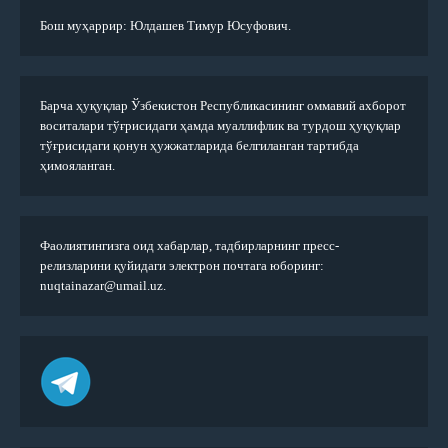
Бош муҳаррир: Юлдашев Тимур Юсуфович.
Барча ҳуқуқлар Ўзбекистон Республикасининг оммавий ахборот
воситалари тўғрисидаги ҳамда муаллифлик ва турдош ҳуқуқлар
тўғрисидаги қонун ҳужжатларида белгиланган тартибда
ҳимояланган.
Фаолиятингизга оид хабарлар, тадбирларнинг пресс-
релизларини қуйидаги электрон почтага юборинг:
nuqtainazar@umail.uz.