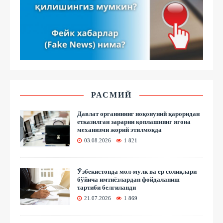
РАСМИЙ
Давлат органининг ноқонуний қароридан
етказилган зарарни қоплашнинг ягона
механизми жорий этилмоқда
03.08.2026
1 821
Ўзбекистонда мол-мулк ва ер солиқлари
бўйича имтиёзлардан фойдаланиш
тартиби белгиланди
21.07.2026
1 869