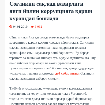
Соғлиқни сақлаш вазирлиги
янги йилни коррупцияга қарши
курашдан бошлади
04.01.2019
3 032
Сўнгги икки йил давомида мамлакатда барча соҳаларда
коррупцияга қарши кескин чоралар кўрилмоқда. Соғлиқни
сақлаш вазирлиги томонидан ҳам юқоридаги иллатга
қарши фаол саъй-ҳаракатлар олиб бориляпти. Бу борада
тарғибот ва ташвиқот ишлари ҳам муҳим аҳамиятга эга. Шу
боис тиббиёт ходимлари ва аҳоли ўртасидаги кенг
тушунтириш ишларини олиб бориш мақсадида ҳудудларда
учрашувлар ташкил этилмоқда,
деб хабар қилди
Соғлиқни
сақлаш вазирлиги ахборот хизмати.
Тиббиёт муассасалари, жумладан, туғруқ комплексларида
тамагирлик ва коррупция ҳолатлари чуқур ўрганилиб,
таҳлил этилган ҳолда тизимли чоралар кўриб борилмоқда.
Президент қарори асосида давлат тиббиёт муассасалари