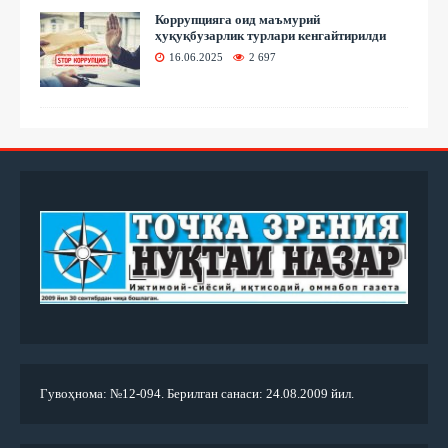
Коррупцияга оид маъмурий
ҳуқуқбузарлик турлари кенгайтирилди
16.06.2025
2 697
Гувоҳнома: №12-094. Берилган санаси: 24.08.2009 йил.