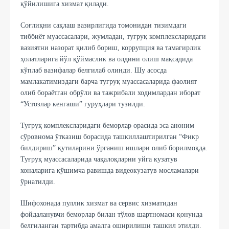
қўйилишига хизмат қилади.
Соғлиқни сақлаш вазирлигида томонидан тизимдаги
тиббиёт муассасалари, жумладан, туғруқ комплексларидаги
вазиятни назорат қилиб бориш, коррупция ва тамагирлик
ҳолатларига йўл қўймаслик ва олдини олиш мақсадида
кўплаб вазифалар белгилаб олинди. Шу асосда
мамлакатимиздаги барча туғруқ муассасаларида фаолият
олиб бораётган обрўли ва тажрибали ходимлардан иборат
“Устозлар кенгаши” гуруҳлари тузилди.
Туғруқ комплексларидаги беморлар орасида эса аноним
сўровнома ўтказиш борасида ташкиллаштирилган “Фикр
билдириш” қутиларини ўрганиш ишлари олиб борилмоқда.
Туғруқ муассасаларида чақалоқларни уйга кузатув
хоналарига қўшимча равишда видеокузатув мосламалари
ўрнатилди.
Шифохонада пуллик хизмат ва сервис хизматидан
фойдаланувчи беморлар билан тўлов шартномаси қонунда
белгиланган тартибда амалга оширилиши ташкил этилди.