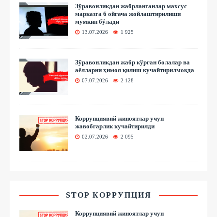
Зўравонликдан жабрланганлар махсус
марказга 6 ойгача жойлаштирилиши
мумкин бўлади
13.07.2026
1 925
Зўравонликдан жабр кўрган болалар ва
аёлларни ҳимоя қилиш кучайтирилмоқда
07.07.2026
2 128
Коррупциявий жиноятлар учун
жавобгарлик кучайтирилди
02.07.2026
2 095
STOP КОРРУПЦИЯ
Коррупциявий жиноятлар учун