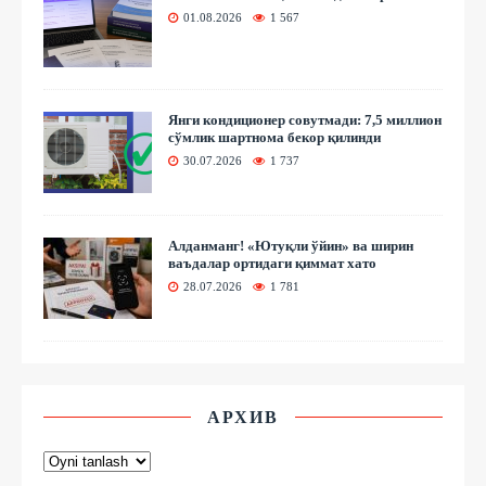
01.08.2026
1 567
Янги кондиционер совутмади: 7,5 миллион
сўмлик шартнома бекор қилинди
30.07.2026
1 737
Алданманг! «Ютуқли ўйин» ва ширин
ваъдалар ортидаги қиммат хато
28.07.2026
1 781
АРХИВ