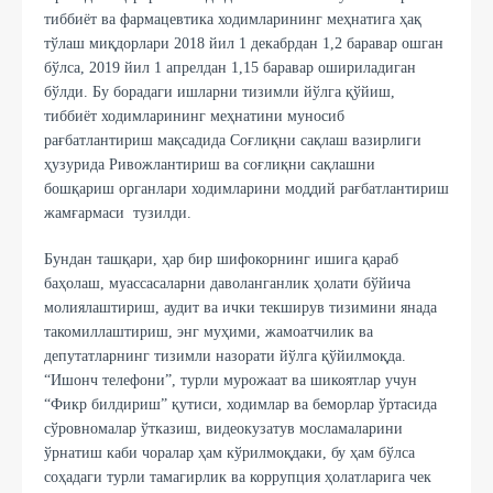
тиббиёт ва фармацевтика ходимларининг меҳнатига ҳақ
тўлаш миқдорлари 2018 йил 1 декабрдан 1,2 баравар ошган
бўлса, 2019 йил 1 апрелдан 1,15 баравар ошириладиган
бўлди. Бу борадаги ишларни тизимли йўлга қўйиш,
тиббиёт ходимларининг меҳнатини муносиб
рағбатлантириш мақсадида Соғлиқни сақлаш вазирлиги
ҳузурида Ривожлантириш ва соғлиқни сақлашни
бошқариш органлари ходимларини моддий рағбатлантириш
жамғармаси тузилди.
Бундан ташқари, ҳар бир шифокорнинг ишига қараб
баҳолаш, муассасаларни даволанганлик ҳолати бўйича
молиялаштириш, аудит ва ички текширув тизимини янада
такомиллаштириш, энг муҳими, жамоатчилик ва
депутатларнинг тизимли назорати йўлга қўйилмоқда.
“Ишонч телефони”, турли мурожаат ва шикоятлар учун
“Фикр билдириш” қутиси, ходимлар ва беморлар ўртасида
сўровномалар ўтказиш, видеокузатув мосламаларини
ўрнатиш каби чоралар ҳам кўрилмоқдаки, бу ҳам бўлса
соҳадаги турли тамагирлик ва коррупция ҳолатларига чек