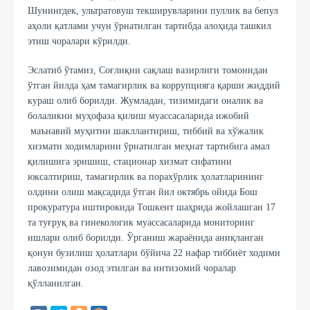
Шунингдек, ультратовуш текширувларини пуллик ва бепул
аҳоли қатлами учун ўрнатилган тартибда алоҳида ташкил
этиш чоралари кўрилди.
Эслатиб ўтамиз, Соғлиқни сақлаш вазирлиги томонидан
ўтган йилда ҳам тамагирлик ва коррупцияга қарши жиддий
кураш олиб борилди. Жумладан, тизимидаги оналик ва
болаликни муҳофаза қилиш муассасаларида ижобий
маънавий муҳитни шакллантириш, тиббий ва хўжалик
хизмати ходимларини ўрнатилган меҳнат тартибига амал
қилишига эришиш, стационар хизмат сифатини
юксалтириш, тамагирлик ва порахўрлик ҳолатларининг
олдини олиш мақсадида ўтган йил октябрь ойида Бош
прокуратура иштирокида Тошкент шаҳрида жойлашган 17
та туғруқ ва гинекологик муассасаларида мониторинг
ишлари олиб борилди. Ўрганиш жараёнида аниқланган
қонун бузилиш ҳолатлари бўйича 22 нафар тиббиёт ходими
лавозимидан озод этилган ва интизомий чоралар
қўлланилган.