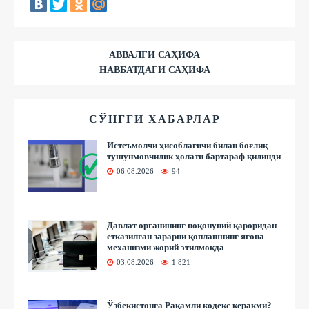
АВВАЛГИ САҲИФА
НАВБАТДАГИ САҲИФА
СЎНГГИ ХАБАРЛАР
Истеъмолчи ҳисоблагичи билан боғлиқ
тушунмовчилик ҳолати бартараф қилинди
06.08.2026
94
Давлат органининг ноқонуний қароридан
етказилган зарарни қоплашнинг ягона
механизми жорий этилмоқда
03.08.2026
1 821
Ўзбекистонга Рақамли кодекс керакми?