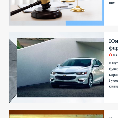
номиг
Юну
фир
03
Юнус
фуқар
кирит
Гумон
қидир