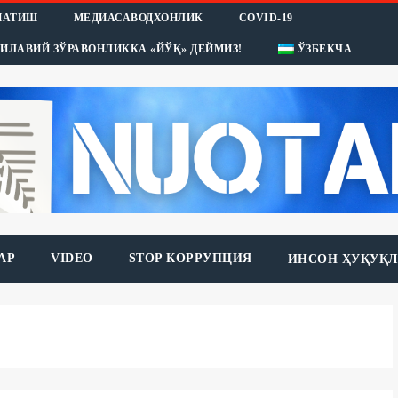
НАТИШ
МЕДИАСАВОДХОНЛИК
COVID-19
ИЛАВИЙ ЗЎРАВОНЛИККА «ЙЎҚ» ДЕЙМИЗ!
ЎЗБЕКЧА
АР
VIDEO
STOP КОРРУПЦИЯ
ИНСОН ҲУҚУҚЛ