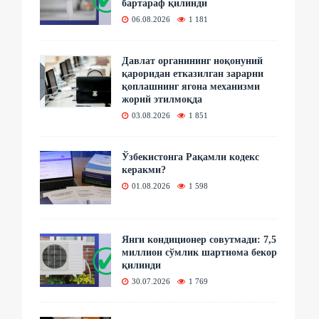
бартараф қилинди
06.08.2026
1 181
Давлат органининг ноқонуний
қароридан етказилган зарарни
қоплашнинг ягона механизми
жорий этилмоқда
03.08.2026
1 851
Ўзбекистонга Рақамли кодекс
керакми?
01.08.2026
1 598
Янги кондиционер совутмади: 7,5
миллион сўмлик шартнома бекор
қилинди
30.07.2026
1 769