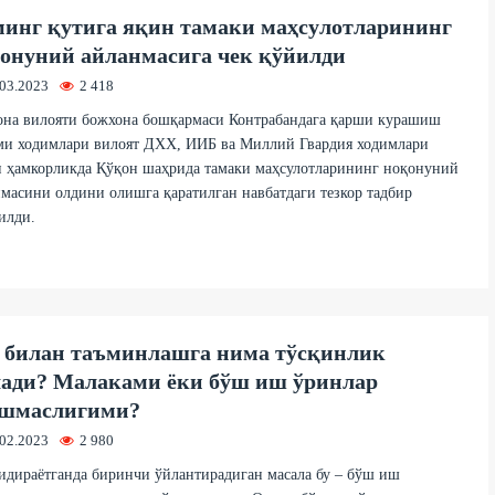
минг қутига яқин тамаки маҳсулотларининг
онуний айланмасига чек қўйилди
.03.2023
2 418
она вилояти божхона бошқармаси Контрабандага қарши курашиш
ми ходимлари вилоят ДХХ, ИИБ ва Миллий Гвардия ходимлари
н ҳамкорликда Қўқон шаҳрида тамаки маҳсулотларининг ноқонуний
масини олдини олишга қаратилган навбатдаги тезкор тадбир
илди.
билан таъминлашга нима тўсқинлик
ади? Малаками ёки бўш иш ўринлар
ишмаслигими?
.02.2023
2 980
дираётганда биринчи ўйлантирадиган масала бу – бўш иш