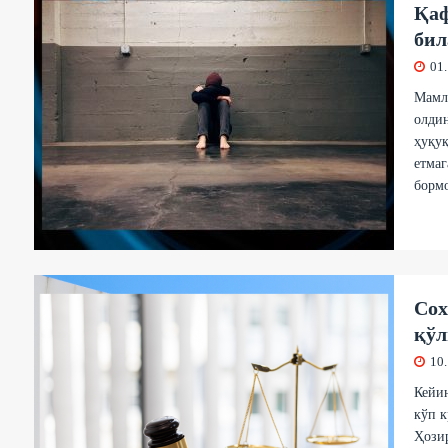
Қаф
бил
01
Мамла
олдин
ҳуқуқ
етмаг
бормо
Сох
қўл
10
Кейин
кўп к
Ҳозир