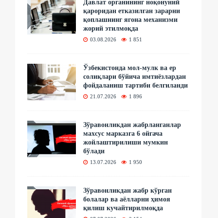
Давлат органининг ноқонуний
қароридан етказилган зарарни
қоплашнинг ягона механизми
жорий этилмоқда
03.08.2026
1 851
Ўзбекистонда мол-мулк ва ер
солиқлари бўйича имтиёзлардан
фойдаланиш тартиби белгиланди
21.07.2026
1 896
Зўравонликдан жабрланганлар
махсус марказга 6 ойгача
жойлаштирилиши мумкин
бўлади
13.07.2026
1 950
Зўравонликдан жабр кўрган
болалар ва аёлларни ҳимоя
қилиш кучайтирилмоқда