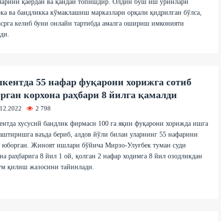
ларини қаердан ва қандай топишдир. Олдин бўш иш ўринлари
ка ва бандликка кўмаклашиш марказлари орқали қидрилган бўлса,
срга келиб буни онлайн тартибда амалга ошириш имконияти
ди.
кентда 55 нафар фуқарони хорижга сотиб
рган корхона раҳбари 8 йилга қамалди
.12.2022
2 798
нтда хусусий бандлик фирмаси 100 га яқин фуқарони хорижда ишга
штиришга ваъда бериб, алдов йўли билан уларнинг 55 нафарини
 юборган. Жиноят ишлари бўйича Мирзо-Улуғбек туман суди
на раҳбарига 8 йил 1 ой, қолган 2 нафар ходимга 8 йил озодликдан
ум қилиш жазосини тайинлади.