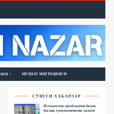
МЕҲНАТ МИГРАЦИЯСИ
АРИ
СЎНГГИ ХАБАРЛАР
Истеъмолчи ҳисоблагичи билан
боғлиқ тушунмовчилик ҳолати