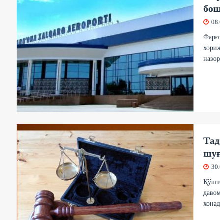
бош
08
Фарғо
хориж
назор
Тад
шуғ
30
Қўште
даво
хонад