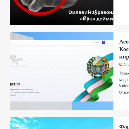
Асо
Кос
кир
14
Ўзбе
мадан
ўзбек
бу иж
Фар