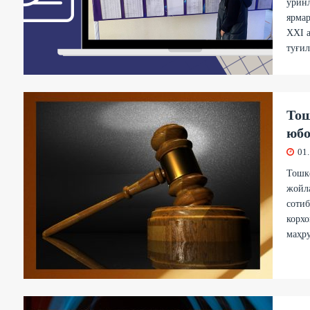
ўрин
ярмар
XXI а
туғил
Тош
юбо
01
Тошке
жойла
сотиб
корхо
маҳр