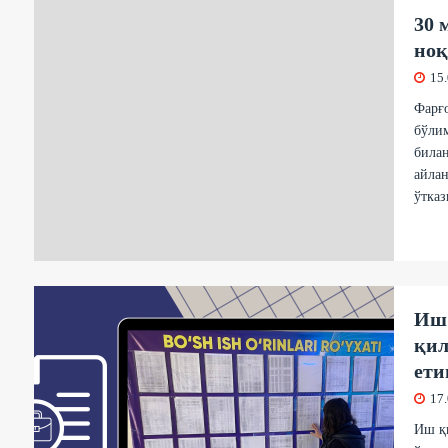
30 
ноқ
15
Фарғ
бўли
била
айлан
ўтказ
Иш 
қил
ет
17
Иш қи