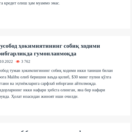
а кредит олиш ҳам муаммо эмас.
собод ҳокимиятининг собиқ ходими
ибгарликда гумонланмоқда
.10.2022
3 762
обод туман ҳокимлигининг собиқ ходими икки таниши билан
ога Malibu олиб беришни ваъда қилиб, $30 минг пулни қўлга
гани ва эҳтиёжларига сарфлаб юборгани айтилмоқда.
дорларнинг икки нафари ҳибсга олинган, яна бир нафари
увда. Ҳолат юзасидан жиноят иши очилди.