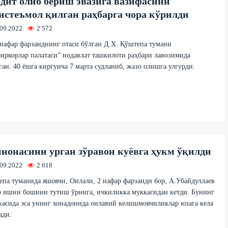
дит олиб бериш эвазига вазифасини
истеъмол қилган раҳбарга чора кўрилди
.09.2022
2 572
нафар фарзанднинг отаси бўлган Д.Х. Қўштепа тумани
иркорлар палатаси” нодавлат ташкилоти раҳбари лавозимида
ан. 40 ёшга киргунча 7 марта судланиб, жазо олишга улгурди.
нонасини урган зўравон куёвга ҳукм ўқилди
.09.2022
2 618
па туманида яшовчи, Оилали, 2 нафар фарзанди бор, А.Убайдуллаев
р ишни бошини тутиш ўрнига, ичкиликка муккасидан кетди. Бунинг
асида эса унинг хонадонида оилавий келишмовчиликлар юзага кела
ади.