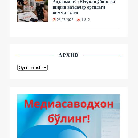
Алданманг! «Ютуқли ўйин» ва
ширин ваъдалар ортидаги
қиммат хато
28.07.2026
1 812
АРХИВ