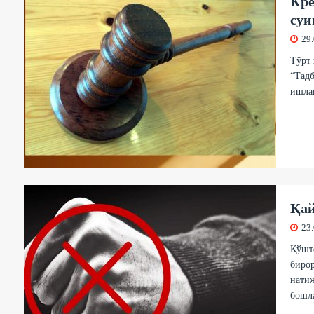
Кре
суи
29
Тўрт 
“Тадб
ишлаг
Қай
23
Қўште
биро
натиж
бошл