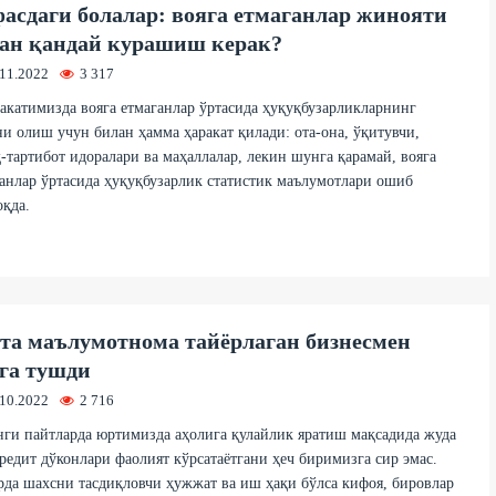
асдаги болалар: вояга етмаганлар жинояти
ан қандай курашиш керак?
.11.2022
3 317
катимизда вояга етмаганлар ўртасида ҳуқуқбузарликларнинг
и олиш учун билан ҳамма ҳаракат қилади: ота-она, ўқитувчи,
-тартибот идоралари ва маҳаллалар, лекин шунга қарамай, вояга
анлар ўртасида ҳуқуқбузарлик статистик маълумотлари ошиб
қда.
та маълумотнома тайёрлаган бизнесмен
га тушди
.10.2022
2 716
ги пайтларда юртимизда аҳолига қулайлик яратиш мақсадида жуда
редит дўконлари фаолият кўрсатаётгани ҳеч биримизга сир эмас.
да шахсни тасдиқловчи ҳужжат ва иш ҳақи бўлса кифоя, бировлар