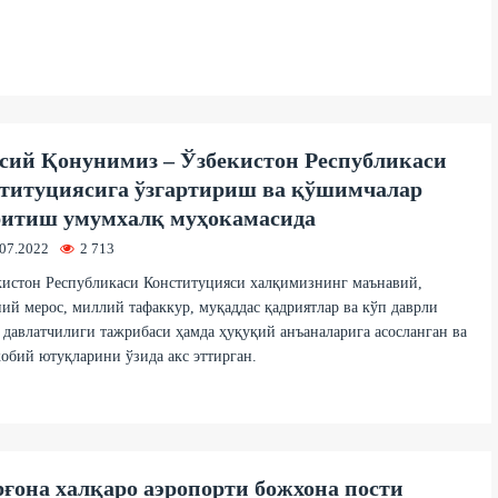
сий Қонунимиз – Ўзбекистон Республикаси
титуциясига ўзгартириш ва қўшимчалар
итиш умумхалқ муҳокамасида
.07.2022
2 713
кистон Республикаси Конституцияси халқимизнинг маънавий,
ий мерос, миллий тафаккур, муқаддас қадриятлар ва кўп даврли
 давлатчилиги тажрибаси ҳамда ҳуқуқий анъаналарига асосланган ва
обий ютуқларини ўзида акс эттирган.
ғона халқаро аэропорти божхона пости