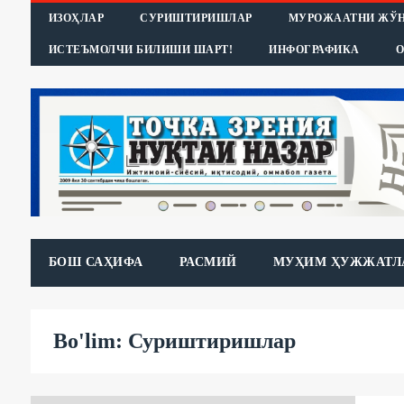
ИЗОҲЛАР
СУРИШТИРИШЛАР
МУРОЖААТНИ ЖЎ
ИСТЕЪМОЛЧИ БИЛИШИ ШАРТ!
ИНФОГРАФИКА
О
БОШ САҲИФА
РАСМИЙ
МУҲИМ ҲУЖЖАТЛ
Bo'lim: Суриштиришлар