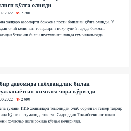
лиғи қўлга олинди
.07.2022
2 780
на халқаро аэропорти божхона пости бошлиғи қўлга олинди. У
дан олиб келинган товарларни ноқонуний тарзда божхона
атидан ўтказиш билан шуғулланганликда гумонланмоқда.
бир давомида гиёҳвандлик билан
улланаётган кимсага чора кўрилди
.06.2022
2 690
па тумани ИИБ ходимлари томонидан олиб борилган тезкор тадбир
мида Қўштепа туманида яшовчи Садриддин Тожибоевнинг яшаш
они холислар иштирокида кўздан кечирилди.