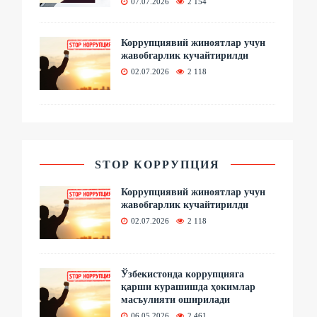
07.07.2026
2 154
Коррупциявий жиноятлар учун
жавобгарлик кучайтирилди
02.07.2026
2 118
STOP КОРРУПЦИЯ
Коррупциявий жиноятлар учун
жавобгарлик кучайтирилди
02.07.2026
2 118
Ўзбекистонда коррупцияга
қарши курашишда ҳокимлар
масъулияти оширилади
06.05.2026
2 461