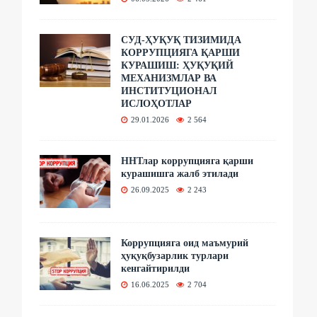
СУД-ҲУҚУҚ ТИЗИМИДА
КОРРУПЦИЯГА ҚАРШИ
КУРАШИШ: ҲУҚУҚИЙ
МЕХАНИЗМЛАР ВА
ИНСТИТУЦИОНАЛ
ИСЛОҲОТЛАР
29.01.2026
2 564
ННТлар коррупцияга қарши
курашишга жалб этилади
26.09.2025
2 243
Коррупцияга оид маъмурий
ҳуқуқбузарлик турлари
кенгайтирилди
16.06.2025
2 704