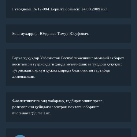
Гувоҳнома: №12-094. Берилган санаси: 24.08.2009 йил.
Бош муҳаррир: Юлдашев Тимур Юсуфович.
Барча ҳуқуқлар Ўзбекистон Республикасининг оммавий ахборот
воситалари тўғрисидаги ҳамда муаллифлик ва турдош ҳуқуқлар
тўғрисидаги қонун ҳужжатларида белгиланган тартибда
ҳимояланган.
Фаолиятингизга оид хабарлар, тадбирларнинг пресс-
релизларини қуйидаги электрон почтага юборинг:
nuqtainazar@umail.uz.