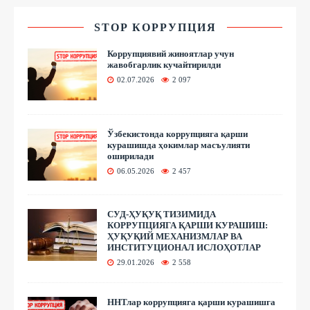
STOP КОРРУПЦИЯ
Коррупциявий жиноятлар учун
жавобгарлик кучайтирилди
02.07.2026
2 097
Ўзбекистонда коррупцияга қарши
курашишда ҳокимлар масъулияти
оширилади
06.05.2026
2 457
СУД-ҲУҚУҚ ТИЗИМИДА
КОРРУПЦИЯГА ҚАРШИ КУРАШИШ:
ҲУҚУҚИЙ МЕХАНИЗМЛАР ВА
ИНСТИТУЦИОНАЛ ИСЛОҲОТЛАР
29.01.2026
2 558
ННТлар коррупцияга қарши курашишга