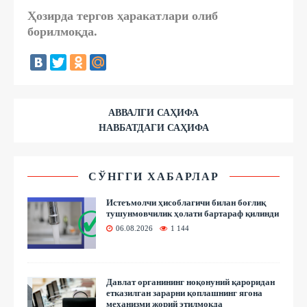
Ҳозирда тергов ҳаракатлари олиб
борилмоқда.
АВВАЛГИ САҲИФА
НАВБАТДАГИ САҲИФА
СЎНГГИ ХАБАРЛАР
Истеъмолчи ҳисоблагичи билан боғлиқ
тушунмовчилик ҳолати бартараф қилинди
06.08.2026
1 144
Давлат органининг ноқонуний қароридан
етказилган зарарни қоплашнинг ягона
механизми жорий этилмоқда