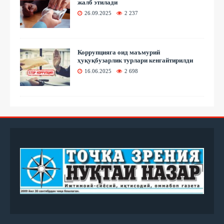
жалб этилади
26.09.2025
2 237
Коррупцияга оид маъмурий
ҳуқуқбузарлик турлари кенгайтирилди
16.06.2025
2 698