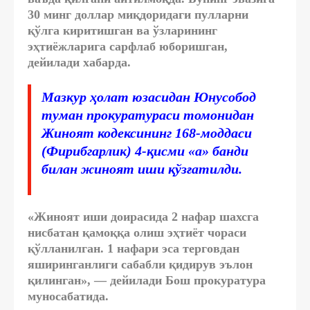
30 минг доллар миқдоридаги пулларни
қўлга киритишган ва ўзларининг
эҳтиёжларига сарфлаб юборишган,
дейилади хабарда.
Мазкур ҳолат юзасидан Юнусобод
туман прокуратураси томонидан
Жиноят кодексининг 168-моддаси
(Фирибгарлик) 4-қисми «а» банди
билан жиноят иши қўзғатилди.
«Жиноят иши доирасида 2 нафар шахсга
нисбатан қамоққа олиш эҳтиёт чораси
қўлланилган. 1 нафари эса терговдан
яширинганлиги сабабли қидирув эълон
қилинган», — дейилади Бош прокуратура
муносабатида.