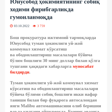
Юнусобод ҳокимиятининг собиқ
ходими фирибгарликда
гумонланмоқда
03.10.2022
3 759
Бош прокуратура ижтимоий тармоқларда
Юнусобод туман ҳокимлиги уй-жой
коммунал хизмат кўрсатиш
ва ободонлаштириш масалалари бўйича
бўлим бошлиғи 30 минг доллар билан қўлга
тушгани ҳақидаги хабарларга
муносабат
билдирди
.
Туман ҳокимлиги уй-жой коммунал хизмат
кўрсатиш ва ободонлаштириш масалалари
бўйича бўлими собиқ бошлиғи икки нафар
таниши билан бир фуқарога автосалондан
янги Malibu автомашинасини олиб беришни
ваъда қилгани айтилмоқда. Бунинг эвазига