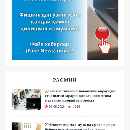
РАСМИЙ
Давлат органининг ноқонуний қароридан
етказилган зарарни қоплашнинг ягона
механизми жорий этилмоқда
03.08.2026
1 826
Ўзбекистонда мол-мулк ва ер солиқлари
бўйича имтиёзлардан фойдаланиш