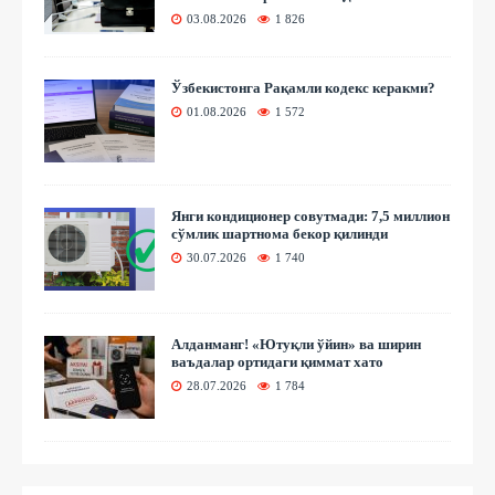
03.08.2026
1 826
Ўзбекистонга Рақамли кодекс керакми?
01.08.2026
1 572
Янги кондиционер совутмади: 7,5 миллион
сўмлик шартнома бекор қилинди
30.07.2026
1 740
Алданманг! «Ютуқли ўйин» ва ширин
ваъдалар ортидаги қиммат хато
28.07.2026
1 784