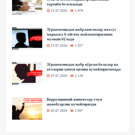
тартиби белгиланди
21.07.2026
1 870
Зўравонликдан жабрланганлар махсус
марказга 6 ойгача жойлаштирилиши
мумкин бўлади
13.07.2026
1 927
Зўравонликдан жабр кўрган болалар ва
аёлларни ҳимоя қилиш кучайтирилмоқда
07.07.2026
2 129
Коррупциявий жиноятлар учун
жавобгарлик кучайтирилди
02.07.2026
2 097