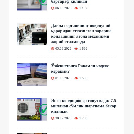
бартараф қилинди
06.08.2026
1 157
Давлат органининг ноқонуний
қароридан етказилган зарарни
қоплашнинг ягона механизми
жорий этилмоқда
03.08.2026
1 836
Ўзбекистонга Рақамли кодекс
керакми?
01.08.2026
1 580
Янги кондиционер совутмади: 7,5
миллион сўмлик шартнома бекор
қилинди
30.07.2026
1 750