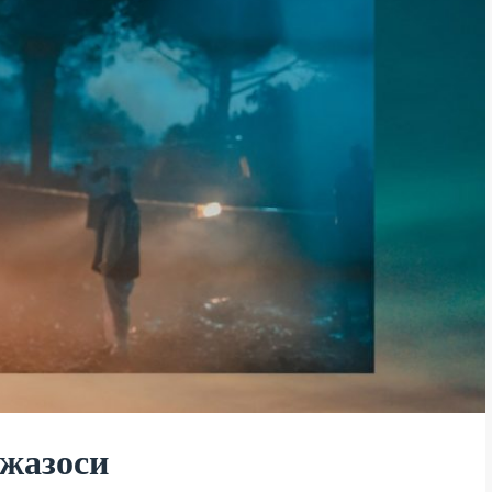
жазоси