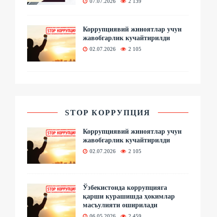
07.07.2026
2 139
Коррупциявий жиноятлар учун
жавобгарлик кучайтирилди
02.07.2026
2 105
STOP КОРРУПЦИЯ
Коррупциявий жиноятлар учун
жавобгарлик кучайтирилди
02.07.2026
2 105
Ўзбекистонда коррупцияга
қарши курашишда ҳокимлар
масъулияти оширилади
06.05.2026
2 459