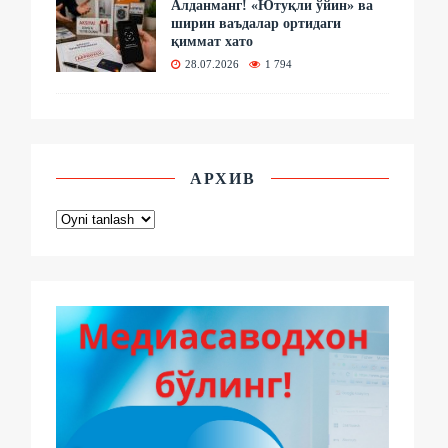
Алданманг! «Ютуқли ўйин» ва
ширин ваъдалар ортидаги
қиммат хато
28.07.2026
1 794
АРХИВ