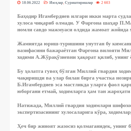
18.06.2022
Изоҳлар
,
Суриштиришлар
2 603
Баҳодир Игамбердиев илгари икки марта судлан
хулоса чиқариб олмади.
У Фарғона шаҳар П.М
номли савдо мажмуаси олдида жамоат жойида 
Жамиятда юриш-туришини унутган бу кимсани 
вазифасини бажараётган Фарғона вилояти Ми
ходими А.Жўрақўзиевни ҳақорат қилиб, унинг 
Бу ҳолатга гувоҳ бўлган Миллий гвардия ходи
чақиришди ва улар билан бирга участка нози
Б.Игамбердиев эса мастликда уларга фаол қа
юборгани етмай, ходимларга ҳам тан жароҳати 
Натижада, Миллий гвардия ходимлари шифохо
экспертизасининг хулосаларига кўра, ходимла
Ҳеч бир жиноят жазосиз қолмаганидек, унинг б