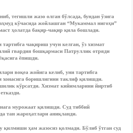
иб, тегишли жазо олган бўлсада, бундан ўзига
аҳмуд кўчасида жойлашган “Мукаммал нигоҳи”
маст ҳолатда бақир-чақир қила бошлади.
тартибга чақириш учун келган, ўз хизмат
ллий гвардия бошқармаси Патруллик отряди
ёқасига ёпишди.
млари воқеа жойига келиб, уни тартибга
ри хонасига боришлигини таклиф қилишди.
ршилик кўрсатди. Хизмат кийимларини йиртиб
етказди.
нага мурожаат қилишди. Суд тиббий
рда тан жароҳатлари аниқланди.
у қилмиши ҳам жазосиз қолмади. Бўлиб ўтган суд