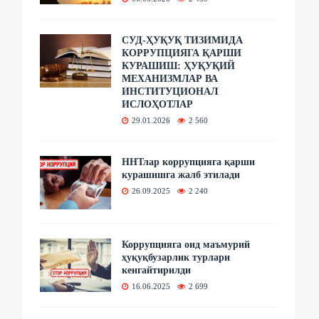
СУД-ҲУҚУҚ ТИЗИМИДА
КОРРУПЦИЯГА ҚАРШИ
КУРАШИШ: ҲУҚУҚИЙ
МЕХАНИЗМЛАР ВА
ИНСТИТУЦИОНАЛ
ИСЛОҲОТЛАР
29.01.2026
2 560
ННТлар коррупцияга қарши
курашишга жалб этилади
26.09.2025
2 240
Коррупцияга оид маъмурий
ҳуқуқбузарлик турлари
кенгайтирилди
16.06.2025
2 699