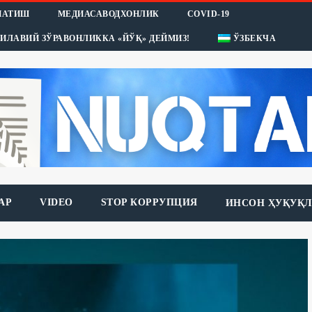
НАТИШ
МЕДИАСАВОДХОНЛИК
COVID-19
ИЛАВИЙ ЗЎРАВОНЛИККА «ЙЎҚ» ДЕЙМИЗ!
ЎЗБЕКЧА
АР
VIDEO
STOP КОРРУПЦИЯ
ИНСОН ҲУҚУҚЛ