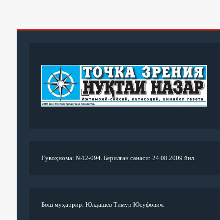
Гувоҳнома: №12-094. Берилган санаси: 24.08.2009 йил.
Бош муҳаррир: Юлдашев Тимур Юсуфович.