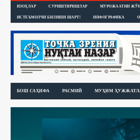
ИЗОҲЛАР
СУРИШТИРИШЛАР
МУРОЖААТНИ ЖЎ
ИСТЕЪМОЛЧИ БИЛИШИ ШАРТ!
ИНФОГРАФИКА
О
БОШ САҲИФА
РАСМИЙ
МУҲИМ ҲУЖЖАТЛ