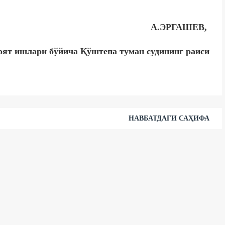
А.ЭРГАШЕВ,
ят ишлари бўйича Қўштепа туман судининг раиси
НАВБАТДАГИ САҲИФА