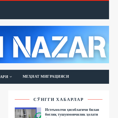
МЕҲНАТ МИГРАЦИЯСИ
АРИ
СЎНГГИ ХАБАРЛАР
Истеъмолчи ҳисоблагичи билан
боғлиқ тушунмовчилик ҳолати