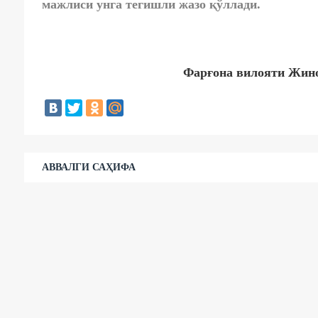
мажлиси унга тегишли жазо қўллади.
Фарғона вилояти Жино
АВВАЛГИ САҲИФА