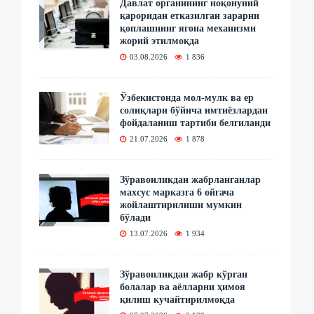
Давлат органининг ноқонуний
қароридан етказилган зарарни
қоплашнинг ягона механизми
жорий этилмоқда
03.08.2026
1 836
Ўзбекистонда мол-мулк ва ер
солиқлари бўйича имтиёзлардан
фойдаланиш тартиби белгиланди
21.07.2026
1 878
Зўравонликдан жабрланганлар
махсус марказга 6 ойгача
жойлаштирилиши мумкин
бўлади
13.07.2026
1 934
Зўравонликдан жабр кўрган
болалар ва аёлларни ҳимоя
қилиш кучайтирилмоқда