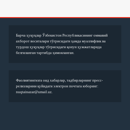
Барча ҳуқуқлар Ўзбекистон Республикасининг оммавий
ахборот воситалари тўғрисидаги ҳамда муаллифлик ва
турдош ҳуқуқлар тўғрисидаги қонун ҳужжатларида
белгиланган тартибда ҳимояланган.
Фаолиятингизга оид хабарлар, тадбирларнинг пресс-
релизларини қуйидаги электрон почтага юборинг:
nuqtainazar@umail.uz.