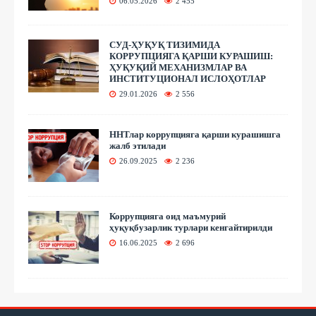
06.05.2026
2 455
СУД-ҲУҚУҚ ТИЗИМИДА
КОРРУПЦИЯГА ҚАРШИ КУРАШИШ:
ҲУҚУҚИЙ МЕХАНИЗМЛАР ВА
ИНСТИТУЦИОНАЛ ИСЛОҲОТЛАР
29.01.2026
2 556
ННТлар коррупцияга қарши курашишга
жалб этилади
26.09.2025
2 236
Коррупцияга оид маъмурий
ҳуқуқбузарлик турлари кенгайтирилди
16.06.2025
2 696