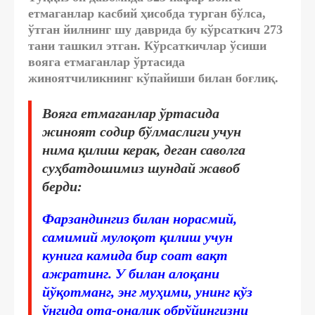
етмаганлар касбий ҳисобда турган бўлса,
ўтган йилнинг шу даврида бу кўрсаткич 273
тани ташкил этган. Кўрсаткичлар ўсиши
вояга етмаганлар ўртасида
жиноятчиликнинг кўпайиши билан боғлиқ.
Вояга етмаганлар ўртасида
жиноят содир бўлмаслиги учун
нима қилиш керак, деган саволга
суҳбатдошимиз шундай жавоб
берди:
Фарзандингиз билан норасмий,
самимий мулоқот қилиш учун
кунига камида бир соат вақт
ажратинг. У билан алоқани
йўқотманг, энг муҳими, унинг кўз
ўнгида ота-оналик обрўйингизни