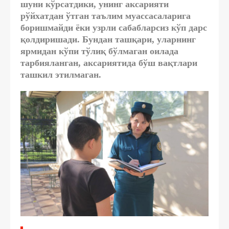
шуни кўрсатдики, унинг аксарияти
рўйхатдан ўтган таълим муассасаларига
боришмайди ёки узрли сабабларсиз кўп дарс
қолдиришади. Бундан ташқари, уларнинг
ярмидан кўпи тўлиқ бўлмаган оилада
тарбияланган, аксариятида бўш вақтлари
ташкил этилмаган.