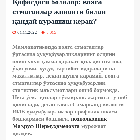
Қафасдаги болалар: вояга
етмаганлар жинояти билан
қандай курашиш керак?
01.11.2022
3 315
Мамлакатимизда вояга етмаганлар
ўртасида ҳуқуқбузарликларнинг олдини
олиш учун ҳамма ҳаракат қилади: ота-она,
ўқитувчи, ҳуқуқ-тартибот идоралари ва
маҳаллалар, лекин шунга қарамай, вояга
етмаганлар ўртасида ҳуқуқбузарлик
статистик маълумотлари ошиб бормоқда.
Нега ўғил-қизлар «ўсмирлик жари»га тушиб
қолишади, деган савол Самарканд вилояти
ИИБ ҳуқуқбузарликлар профилактикаси
бошқармаси бошлиғи,
подполковник
Маъруф Шермуҳамедовга
мурожаат
қилдик.