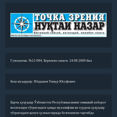
Гувоҳнома: №12-094. Берилган санаси: 24.08.2009 йил.
Бош муҳаррир: Юлдашев Тимур Юсуфович.
Барча ҳуқуқлар Ўзбекистон Республикасининг оммавий ахборот
воситалари тўғрисидаги ҳамда муаллифлик ва турдош ҳуқуқлар
тўғрисидаги қонун ҳужжатларида белгиланган тартибда