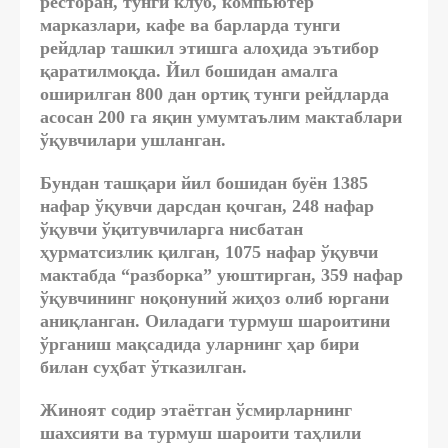
ресторан, тунги клуб, компьютер
марказлари, кафе ва барларда тунги
рейдлар ташкил этишга алоҳида эътибор
қаратилмоқда. Йил бошидан амалга
оширилган 800 дан ортиқ тунги рейдларда
асосан 200 га яқин умумтаълим мактаблари
ўқувчилари ушланган.
Бундан ташқари йил бошидан буён 1385
нафар ўқувчи дарсдан қочган, 248 нафар
ўқувчи ўқитувчиларга нисбатан
ҳурматсизлик қилган, 1075 нафар ўқувчи
мактабда “разборка” уюштирган, 359 нафар
ўқувчининг ноқонуний жиҳоз олиб юргани
аниқланган. Оиладаги турмуш шароитини
ўрганиш мақсадида уларнинг ҳар бири
билан суҳбат ўтказилган.
Жиноят содир этаётган ўсмирларнинг
шахсияти ва турмуш шароити таҳлили