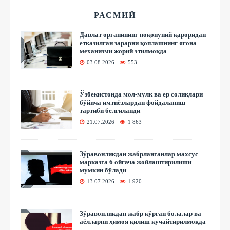
РАСМИЙ
Давлат органининг ноқонуний қароридан
етказилган зарарни қоплашнинг ягона
механизми жорий этилмоқда
03.08.2026
553
Ўзбекистонда мол-мулк ва ер солиқлари
бўйича имтиёзлардан фойдаланиш
тартиби белгиланди
21.07.2026
1 863
Зўравонликдан жабрланганлар махсус
марказга 6 ойгача жойлаштирилиши
мумкин бўлади
13.07.2026
1 920
Зўравонликдан жабр кўрган болалар ва
аёлларни ҳимоя қилиш кучайтирилмоқда