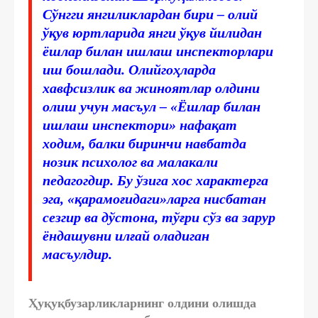
Сўнгги янгиликлардан бири – олий
ўқув юртларида янги ўқув йилидан
ёшлар билан ишлаш инспекторлари
иш бошлади. Олийгоҳларда
хавфсизлик ва жиноятлар олдини
олиш учун масъул – «Ёшлар билан
ишлаш инспектори» нафақат
ходим, балки биринчи навбатда
нозик психолог ва малакали
педагогдир. Бу ўзига хос характерга
эга, «қарамоғидаги»ларга нисбатан
сезгир ва дўстона, тўғри сўз ва зарур
ёндашувни илғай оладиган
масъулдир.
Ҳуқуқбузарликларнинг олдини олишда