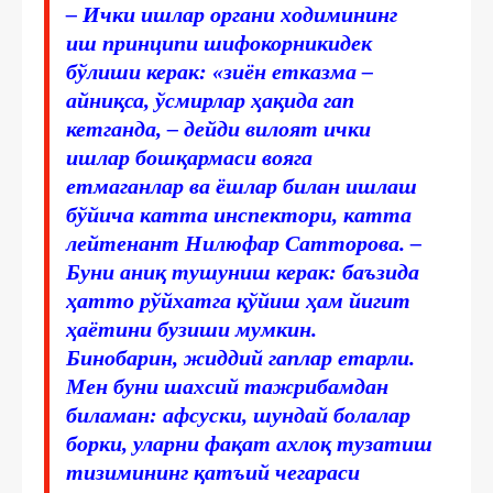
– Ички ишлар органи ходимининг
иш принципи шифокорникидек
бўлиши керак: «зиён етказма –
айниқса, ўсмирлар ҳақида гап
кетганда, – дейди вилоят ички
ишлар бошқармаси вояга
етмаганлар ва ёшлар билан ишлаш
бўйича катта инспектори, катта
лейтенант Нилюфар Сатторова. –
Буни аниқ тушуниш керак: баъзида
ҳатто рўйхатга қўйиш ҳам йигит
ҳаётини бузиши мумкин.
Бинобарин, жиддий гаплар етарли.
Мен буни шахсий тажрибамдан
биламан: афсуски, шундай болалар
борки, уларни фақат ахлоқ тузатиш
тизимининг қатъий чегараси