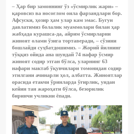
– Ҳар бир замоннинг ўз «ўсмирлик жари» –
қаровсиз ва носоғлом оила фарзандлари бор.
Афсуски, ҳозир ҳам улар кам эмас. Бугун
давлатимиз болалик муаммолари билан ҳар
жабҳада курашса-да, айрим ўсмирларни
жиноят олами ўзига тортаверади, – сўзини
бошлайди суҳбатдошимиз. – Жорий йилнинг
тўққиз ойида ана шундай 74 нафар ўсмир
жиноят содир этган бўлса, уларнинг 63
нафари мактаб ўқувчилари томонидан содир
этилгани ачинарли ҳол, албатта. Жиноятлар
орасида етакчи ўринларда ўғирлик, ундан
кейин тан жароҳати бўлса, безорилик
биринчи учликни ёпади.