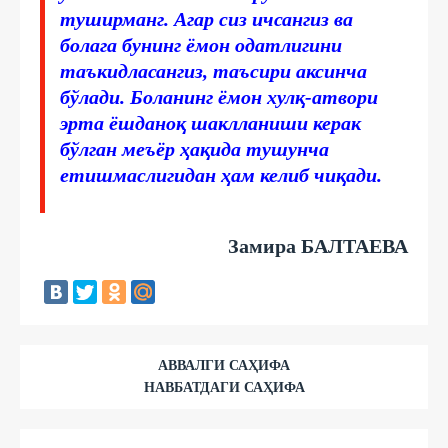
туширманг. Агар сиз ичсангиз ва
болага бунинг ёмон одатлигини
таъкидласангиз, таъсири аксинча
бўлади. Боланинг ёмон хулқ-атвори
эрта ёшданоқ шаклланиши керак
бўлган меъёр ҳақида тушунча
етишмаслигидан ҳам келиб чиқади.
Замира БАЛТАЕВА
АВВАЛГИ САҲИФА
НАВБАТДАГИ САҲИФА