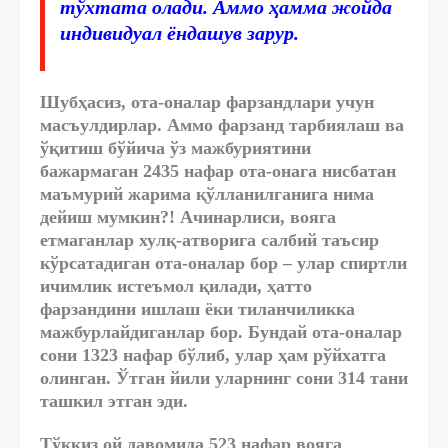
тўхтата олади. Аммо ҳамма жойда
индивидуал ёндашув зарур.
Шубҳасиз, ота-оналар фарзандлари учун
масъулдирлар. Аммо фарзанд тарбиялаш ва
ўқитиш бўйича ўз мажбуриятини
бажармаган 2435 нафар ота-онага нисбатан
маъмурий жарима қўлланилганига нима
дейиш мумкин?! Ачинарлиси, вояга
етмаганлар хулқ-атворига салбий таъсир
кўрсатадиган ота-оналар бор – улар спиртли
ичимлик истеъмол қилади, ҳатто
фарзандини ишлаш ёки тиланчиликка
мажбурлайдиганлар бор. Бундай ота-оналар
сони 1323 нафар бўлиб, улар ҳам рўйхатга
олинган. Ўтган йили уларнинг сони 314 тани
ташкил этган эди.
Тўққиз ой давомида 523 нафар вояга