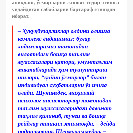
аниқлаш, ўсмирларни жиноят содир этишга
ундайдиган сабабларни бартараф этишдан
иборат.
– Ҳуқуқбузарликлар олдини олишга
комплекс ёндашамиз: булар
ходимларимиз томонидан
вилоятдаги бошқа таълим
муассасалари қатори, умумтаълим
мактабларида ҳам тушунтириш
ишлари, “қийин ўсмирлар” билан
индивидуал суҳбатларни ўз ичига
олади. Шунингдек, маҳаллий
психолог инспекторлар томонидан
таълим муассасаларидаги давомат
таҳлил қилиниб, тунги ва бошқа
рейдлар ташкил этилмоқда, – дейди
подполковник Шермуҳаммедов. –