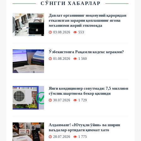
СЎНГГИ ХАБАРЛАР
Давлат органининг ноқонуний қароридан
етказилган зарарни қоплашнинг ягона
механизми жорий этилмоқда
03.08.2026
553
Ўзбекистонга Рақамли кодекс керакми?
01.08.2026
1 560
Янги кондиционер совутмади: 7,5 миллион
сўмлик шартнома бекор қилинди
30.07.2026
1 729
Алданманг! «Ютуқли ўйин» ва ширин
ваъдалар ортидаги қиммат хато
28.07.2026
1 775