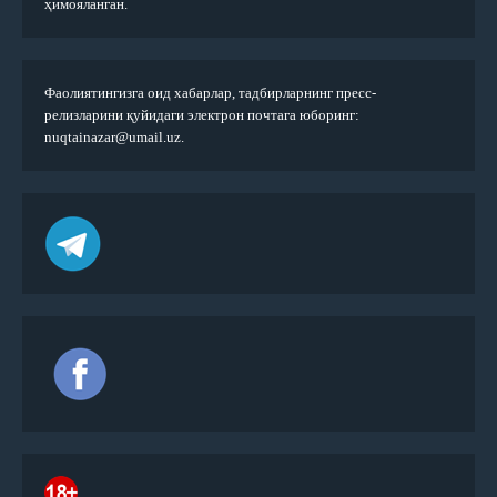
ҳимояланган.
Фаолиятингизга оид хабарлар, тадбирларнинг пресс-
релизларини қуйидаги электрон почтага юборинг:
nuqtainazar@umail.uz.