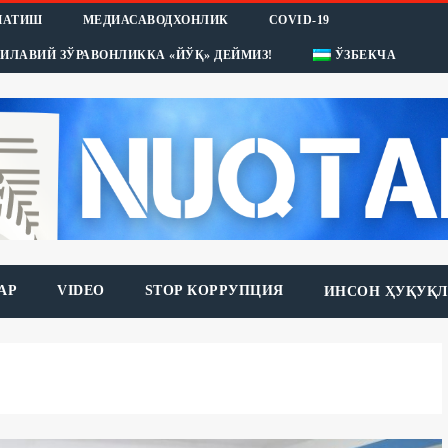
НАТИШ
МЕДИАСАВОДХОНЛИК
COVID-19
ИЛАВИЙ ЗЎРАВОНЛИККА «ЙЎҚ» ДЕЙМИЗ!
ЎЗБЕКЧА
АР
VIDEO
STOP КОРРУПЦИЯ
ИНСОН ҲУҚУҚЛ