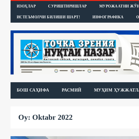
ИЗОҲЛАР
СУРИШТИРИШЛАР
МУРОЖААТНИ ЖЎ
ИСТЕЪМОЛЧИ БИЛИШИ ШАРТ!
ИНФОГРАФИКА
О
БОШ САҲИФА
РАСМИЙ
МУҲИМ ҲУЖЖАТЛ
Oy: Oktabr 2022