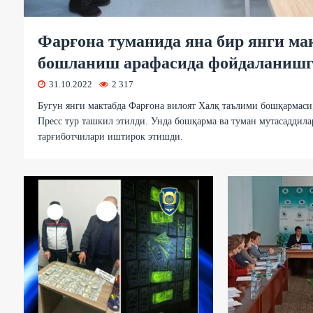
Фарғона туманида яна бир янги ма
бошланиш арафасида фойдаланишг
31.10.2022
2 317
Бугун янги мактабда Фарғона вилоят Халқ таълими бошқармаси
Пресс тур ташкил этилди. Унда бошқарма ва туман мутасаддила
тарғиботчилари иштирок этишди.