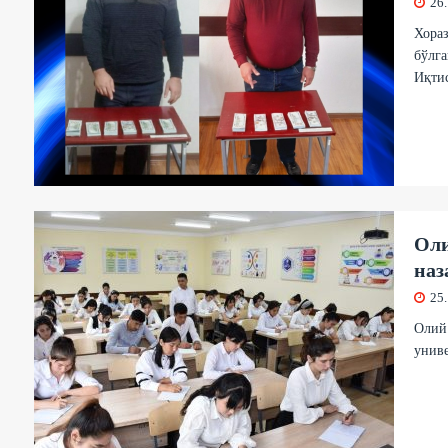
26
Хораз
бўлга
Иқти
Оли
наз
25
Олий 
унив