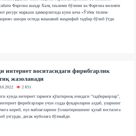
абати Фарғона шаҳар Халқ таълими бўлими ва Фарғона вилояти
от ресурс маркази ҳамкорлигида куни кеча «Ўзбек тилим-
хорим» шиори остида маънавий маърифий тадбир бўлиб ўтди.
и интернет воситасидаги фирибгарлик
тиқ жазоланади
.10.2022
2 851
ги кунда интернет тармоғи қўштирноқ ичидаги “тадбиркорлар”,
интернет фирибгарлари учун содда фуқароларни алдаб, уларнинг
ига кириб, пул маблағларини ўзлаштиришнинг қулай востасига
иб улгурди, десак муболаға бўлмайди.