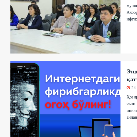
мунос
Ахбор
ифти
Энд
қат
24
Ҳозир
яъни 
ишонч
айлан