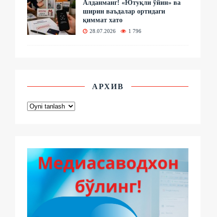
Алданманг! «Ютуқли ўйин» ва
ширин ваъдалар ортидаги
қиммат хато
28.07.2026
1 796
АРХИВ