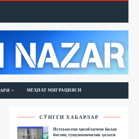
МЕҲНАТ МИГРАЦИЯСИ
АРИ
СЎНГГИ ХАБАРЛАР
Истеъмолчи ҳисоблагичи билан
боғлиқ тушунмовчилик ҳолати