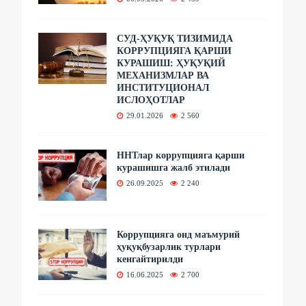
СУД-ҲУҚУҚ ТИЗИМИДА
КОРРУПЦИЯГА ҚАРШИ
КУРАШИШ: ҲУҚУҚИЙ
МЕХАНИЗМЛАР ВА
ИНСТИТУЦИОНАЛ
ИСЛОҲОТЛАР
29.01.2026
2 560
ННТлар коррупцияга қарши
курашишга жалб этилади
26.09.2025
2 240
Коррупцияга оид маъмурий
ҳуқуқбузарлик турлари
кенгайтирилди
16.06.2025
2 700