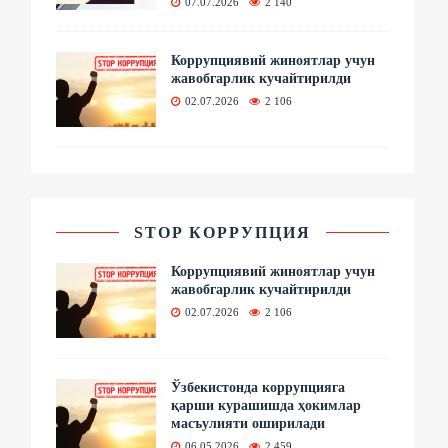
07.07.2026
2 140
Коррупциявий жиноятлар учун
жавобгарлик кучайтирилди
02.07.2026
2 106
STOP КОРРУПЦИЯ
Коррупциявий жиноятлар учун
жавобгарлик кучайтирилди
02.07.2026
2 106
Ўзбекистонда коррупцияга
қарши курашишда ҳокимлар
масъулияти оширилади
06.05.2026
2 459