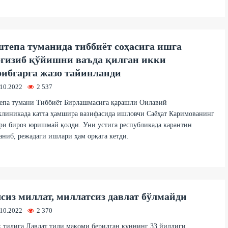
тепа туманида тиббиёт соҳасига ишга
гизиб қўйишни ваъда қилган икки
ибгарга жазо тайинланди
.10.2022
2 537
епа тумани Тиббиёт Бирлашмасига қарашли Оилавий
клиникада катта ҳамшира вазифасида ишловчи Саёҳат Каримованинг
и бироз юришмай қолди. Уни устига республикада карантин
ниб, режадаги ишлари ҳам орқага кетди.
сиз миллат, миллатсиз давлат бўлмайди
.10.2022
2 370
 тилига Давлат тили мақоми берилган куннинг 33 йиллиги