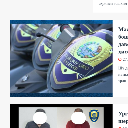
аҳолиси ташкил 
Маж
бош
дав
ҳис
27
Шу д
натиж
трлн.
Ург
шер