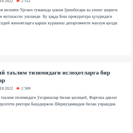
.10.2022
2 552
м вилояти Урганч туманида ҳоким ўринбосари ва унинг шериги
н мутахассис ушланди. Бу ҳақда Бош прокуратура ҳузуридаги
содий жиноятларга қарши курашиш департаменти маълум қилди.
й таълим тизимидаги ислоҳотларга бир
ар
.10.2022
2 509
таълим тизимидаги ўзгаришлар билан қизиқиб, Фарғона давлат
ерситети ректори Баҳодиржон Шермуҳаммадов билан учрашдик.