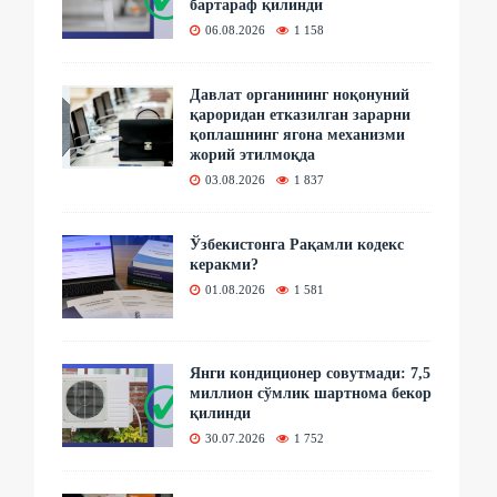
бартараф қилинди
06.08.2026
1 158
Давлат органининг ноқонуний
қароридан етказилган зарарни
қоплашнинг ягона механизми
жорий этилмоқда
03.08.2026
1 837
Ўзбекистонга Рақамли кодекс
керакми?
01.08.2026
1 581
Янги кондиционер совутмади: 7,5
миллион сўмлик шартнома бекор
қилинди
30.07.2026
1 752