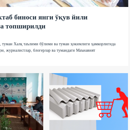
ктаб биноси янги ўқув йили
а топширилди
, туман Халқ таълими бўлими ва туман ҳокимлиги ҳамкорлигида
ри, журналистлар, блогерлар ва тумандаги Маънавият