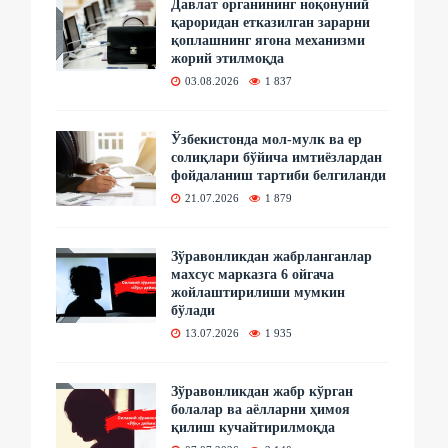
Давлат органининг ноқонуний
қароридан етказилган зарарни
қоплашнинг ягона механизми
жорий этилмоқда
03.08.2026
1 837
Ўзбекистонда мол-мулк ва ер
солиқлари бўйича имтиёзлардан
фойдаланиш тартиби белгиланди
21.07.2026
1 879
Зўравонликдан жабрланганлар
махсус марказга 6 ойгача
жойлаштирилиши мумкин
бўлади
13.07.2026
1 935
Зўравонликдан жабр кўрган
болалар ва аёлларни ҳимоя
қилиш кучайтирилмоқда