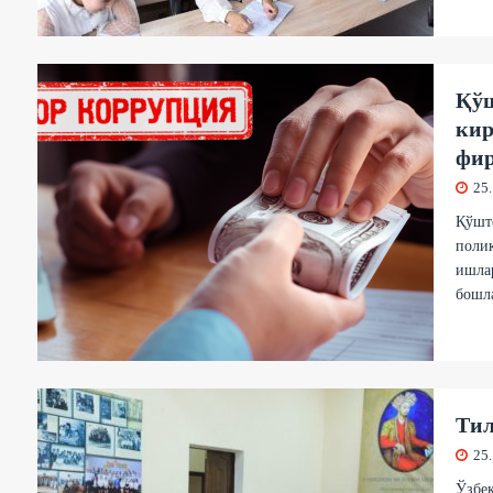
Қўш
кир
фир
25
Қўшт
поли
ишлар
бошла
Тил
25
Ўзбек