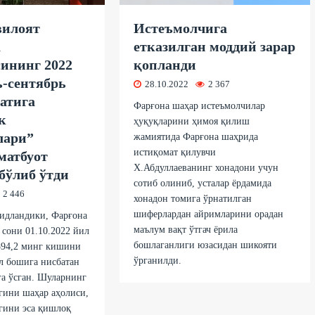
вилоят
Истеъмолчига
а
етказилган моддий зарар
ининг 2022
қопланди
ь-сентябрь
28.10.2022
2 367
атига
Фарғона шаҳар истеъмолчилар
к
ҳуқуқларини ҳимоя қилиш
лари”
жамиятида Фарғона шаҳрида
истиқомат қилувчи
матбуот
Х.Абдуллаеванинг хонадони учун
бўлиб ўтди
сотиб олиниб, усталар ёрдамида
2 446
хонадон томига ўрнатилган
шиферлардан айримларини орадан
идландики, Фарғона
маълум вақт ўтгач ёрила
 сони 01.10.2022 йил
бошлаганлиги юзасидан шикояти
594,2 минг кишини
ўрганилди.
л бошига нисбатан
га ўсган. Шуларнинг
гини шаҳар аҳолиси,
гини эса қишлоқ