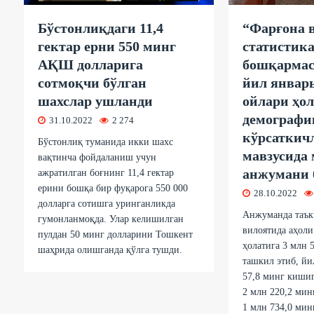
Бўстонлиқдаги 11,4
“Фарғона 
гектар ерни 550 минг
статистик
АҚШ долларига
бошқармас
сотмоқчи бўлган
йил январ
шахслар ушланди
ойлари ҳол
демографи
31.10.2022
2 274
кўрсаткич
Бўстонлиқ туманида икки шахс
мавзусида 
вақтинча фойдаланиш учун
анжумани 
ажратилган боғнинг 11,4 гектар
ерини бошқа бир фуқарога 550 000
28.10.2022
долларга сотишга уринганликда
Анжуманда таък
гумонланмоқда. Улар келишилган
вилоятида аҳоли
пулдан 50 минг долларини Тошкент
ҳолатига 3 млн 
шаҳрида олишганда қўлга тушди.
ташкил этиб, йи
57,8 минг киши
2 млн 220,2 мин
1 млн 734,0 мин