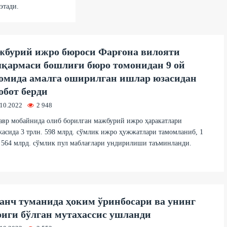
этади.
бурий ижро бюроси Фарғона вилояти
қармаси бошлиғи бюро томонидан 9 ой
омида амалга оширилган ишлар юзасидан
обот берди
.10.2022
2 948
авр мобайнида олиб борилган мажбурий ижро ҳаракатлари
асида 3 трлн. 598 млрд. сўмлик ижро ҳужжатлари тамомланиб, 1
 564 млрд. сўмлик пул маблағлари ундирилиши таъминланди.
анч туманида ҳоким ўринбосари ва унинг
иги бўлган мутахассис ушланди