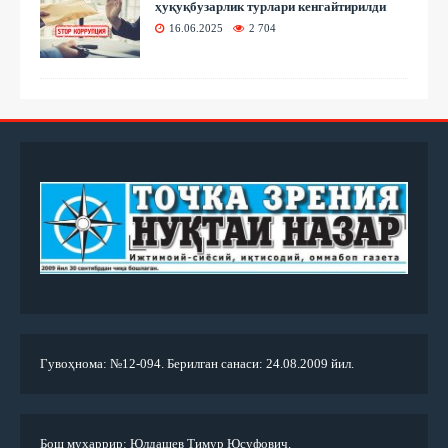
ҳуқуқбузарлик турлари кенгайтирилди
16.06.2025
2 704
Гувоҳнома: №12-094. Берилган санаси: 24.08.2009 йил.
Бош муҳаррир: Юлдашев Тимур Юсуфович.