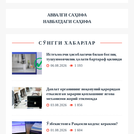
АВВАЛГИ САҲИФА
НАВБАТДАГИ САҲИФА
СЎНГГИ ХАБАРЛАР
Истеъмолчи ҳисоблагичи билан боғлиқ
тушунмовчилик ҳолати бартараф қилинди
06.08.2026
1 193
Давлат органининг ноқонуний қароридан
етказилган зарарни қоплашнинг ягона
механизми жорий этилмоқда
03.08.2026
1 856
Ўзбекистонга Рақамли кодекс керакми?
01.08.2026
1 604