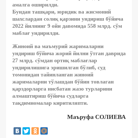
амалга оширилди.
Бундан ташқари, юридик ва жисмоний
шахслардан солиқ қарзини ундириш бўйича
2022 йилнинг 9 ойи давомида 558 млрд. сўм
маблағ ундирилди.
Жиноий ва маъмурий жарималарни
ундириш бўйича жорий йилни ўтган даврида
27 млрд. сўмдан ортиқ маблағлар
ундирилишига эришилган бўлиб, суд
томонидан тайинланган жиноий
жарималарни тўлашдан бўйин товлаган
қарздорларга нисбатан жазо турларини
алмаштириш бўйича судларга
тақдимномалар киритиляпти.
Маъруфа СОЛИЕВА