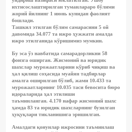
ихтисослаштирилган туманлараро бўлими
жорий йилнинг 1 июнь кунидан фаолият
бошлади.
Ташкил этилган бўлим самарасини 5 ой
давомида 34.077 та ижро ҳужжати амалда
ижро этилганида кўришимиз мумкин.
Бу эса ўз навбатида самарадорликни 58
фоизга оширган.
Жисмоний ва юридик
шахслар мурожаатларини кўриб чиқиш ва
ҳал қилиш соҳасида муайян тадбирлар
амалга оширилган бўлиб,
жами 10.433 та
мурожаатларнинг 10.035 таси бевосита бюро
идораларида ҳал этилиши
таъминланган.
4.170 нафар жисмоний шахс
ҳамда 83 та юридик шахсларнинг бузилган
ҳуқуқлари тикланишига эришилган.
Амалдаги қонунлар ижросини таъминлаш