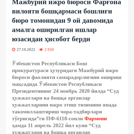
Мажбурий ижро бюроси Фарғона
вилояти бошқармаси бошлиғи
бюро томонидан 9 ой давомида
амалга оширилган ишлар
юзасидан ҳисобот берди
27.10.2022
2 950
Ўзбекистон Республикаси Бош
прокуратураси ҳузуридаги Мажбурий ижро
бюроси фаолияти самарадорлигини ошириш
мақсадида Ўзбекистон Республикаси
Президентининг 24 ноябрь 2020 йилда “Суд
ҳужжатлари ва бошқа органлар
ҳужжатларини ижро этиш тизимини янада
такомиллаштириш чора-тадбирлари
тўғрисида”ги ПФ-6118-сонли
Фармони
ҳамда 11 апрель 2022 йил куни “Суд
ҳужжатлари ва бошқа органлар