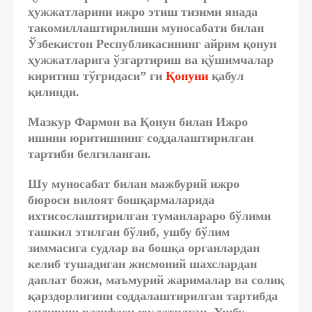
ҳужжатларини ижро этиш тизими янада
такомиллаштирилиши муносабати билан
Ўзбекистон Республикасининг айрим қонун
ҳужжатларига ўзгартириш ва қўшимчалар
киритиш тўғридаси” ги
Қонуни
қабул
қилинди.
Мазкур Фармон ва Қонун билан Ижро
ишини юритишнинг соддалаштирилган
тартиби белгиланган.
Шу муносабат билан мажбурий ижро
бюроси вилоят бошқармаларида
ихтисослаштирилган туманлараро бўлими
ташкил этилган бўлиб, ушбу бўлим
зиммасига судлар ва бошқа органлардан
келиб тушадиган жисмоний шахслардан
давлат божи, маъмурий жарималар ва солиқ
қарздорлигини соддалаштирилган тартибда
ундириш вазифаси юклатилган.
Ушбу