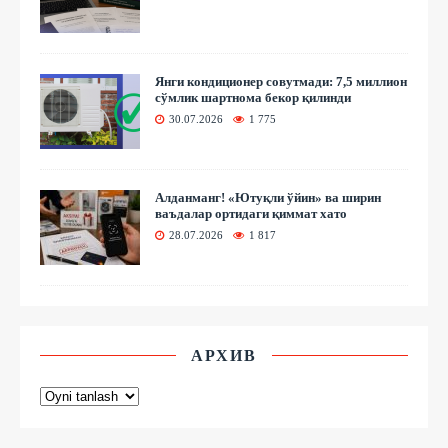
Янги кондиционер совутмади: 7,5 миллион
сўмлик шартнома бекор қилинди
30.07.2026
1 775
Алданманг! «Ютуқли ўйин» ва ширин
ваъдалар ортидаги қиммат хато
28.07.2026
1 817
АРХИВ