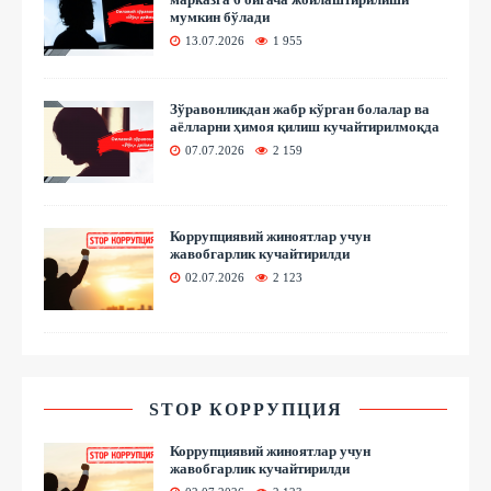
мумкин бўлади
13.07.2026
1 955
Зўравонликдан жабр кўрган болалар ва
аёлларни ҳимоя қилиш кучайтирилмоқда
07.07.2026
2 159
Коррупциявий жиноятлар учун
жавобгарлик кучайтирилди
02.07.2026
2 123
STOP КОРРУПЦИЯ
Коррупциявий жиноятлар учун
жавобгарлик кучайтирилди