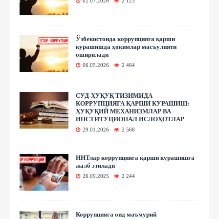
02.07.2026
2 123
Ўзбекистонда коррупцияга қарши
курашишда ҳокимлар масъулияти
оширилади
06.05.2026
2 464
СУД-ҲУҚУҚ ТИЗИМИДА
КОРРУПЦИЯГА ҚАРШИ КУРАШИШ:
ҲУҚУҚИЙ МЕХАНИЗМЛАР ВА
ИНСТИТУЦИОНАЛ ИСЛОҲОТЛАР
29.01.2026
2 568
ННТлар коррупцияга қарши курашишга
жалб этилади
26.09.2025
2 244
Коррупцияга оид маъмурий