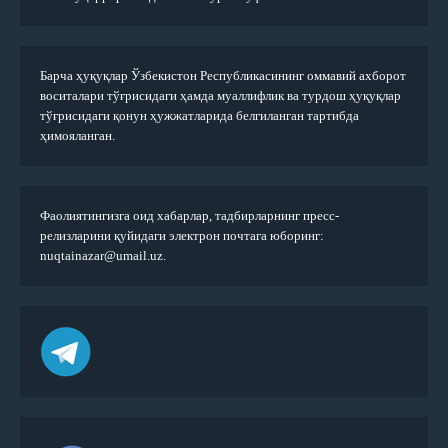
Барча ҳуқуқлар Ўзбекистон Республикасининг оммавий ахборот
воситалари тўғрисидаги ҳамда муаллифлик ва турдош ҳуқуқлар
тўғрисидаги қонун ҳужжатларида белгиланган тартибда
ҳимояланган.
Фаолиятингизга оид хабарлар, тадбирларнинг пресс-
релизларини қуйидаги электрон почтага юборинг:
nuqtainazar@umail.uz.