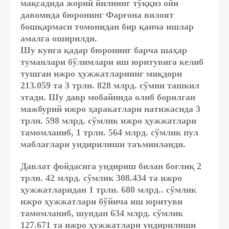
мақсадида жорий йилнинг тўққиз ойи
давомида бюронинг Фарғона вилоят
бошқармаси томонидан бир қанча ишлар
амалга оширилди.
Шу кунга қадар бюронинг барча шаҳар
туманлари бўлимлари иш юритувига келиб
тушган ижро ҳужжатлариинг миқдори
213.059 та 3 трлн. 828 млрд. сўмни ташкил
этади.
Шу давр мобайнида олиб борилган
мажбурий ижро ҳаракатлари натижасида 3
трлн. 598 млрд. сўмлик ижро ҳужжатлари
тамомланиб, 1 трлн. 564 млрд. сўмлик пул
маблағлари ундирилиши таъминланди.
Давлат фойдасига ундириш билан боғлиқ 2
трлн. 42 млрд. сўмлик 308.434 та ижро
ҳужжатларидан 1 трлн. 680 млрд.. сўмлик
ижро ҳужжатлари бўйича иш юритуви
тамомланиб, шундан 634 млрд. сўмлик
127.671 та ижро ҳужжатлари ундирилиши