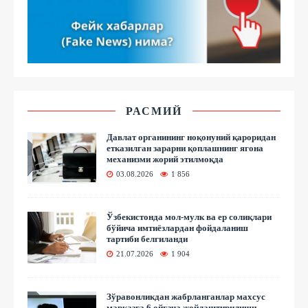
РАСМИЙ
Давлат органининг ноқонуний қароридан
етказилган зарарни қоплашнинг ягона
механизми жорий этилмоқда
03.08.2026
1 856
Ўзбекистонда мол-мулк ва ер солиқлари
бўйича имтиёзлардан фойдаланиш
тартиби белгиланди
21.07.2026
1 904
Зўравонликдан жабрланганлар махсус
марказга 6 ойгача жойлаштирилиши