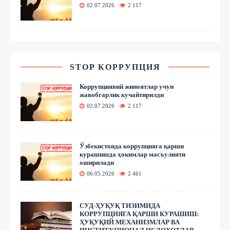
02.07.2026
2 117
STOP КОРРУПЦИЯ
Коррупциявий жиноятлар учун
жавобгарлик кучайтирилди
02.07.2026
2 117
Ўзбекистонда коррупцияга қарши
курашишда ҳокимлар масъулияти
оширилади
06.05.2026
2 461
СУД-ҲУҚУҚ ТИЗИМИДА
КОРРУПЦИЯГА ҚАРШИ КУРАШИШ:
ҲУҚУҚИЙ МЕХАНИЗМЛАР ВА