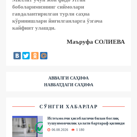
боболаримизнинг сиймолари
гавдалантирилган турли саҳна
кўринишлари йиғилганларга ўзгача
кайфият улашди.
Маъруфа СОЛИЕВА
АВВАЛГИ САҲИФА
НАВБАТДАГИ САҲИФА
СЎНГГИ ХАБАРЛАР
Истеъмолчи ҳисоблагичи билан боғлиқ
тушунмовчилик ҳолати бартараф қилинди
06.08.2026
1 180