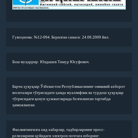
Гувоҳнома: №12-094. Берилган санаси: 24.08.2009 йил.
Бош муҳаррир: Юлдашев Тимур Юсуфович.
Барча ҳуқуқлар Ўзбекистон Республикасининг оммавий ахборот
воситалари тўғрисидаги ҳамда муаллифлик ва турдош ҳуқуқлар
тўғрисидаги қонун ҳужжатларида белгиланган тартибда
ҳимояланган.
Фаолиятингизга оид хабарлар, тадбирларнинг пресс-
релизларини қуйидаги электрон почтага юборинг: