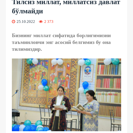
Тилсиз миллат, миллатсиз давлат
бўлмайди
25.10.2022
2 373
Бизнинг миллат сифатида борлигимизни
таъминловчи энг асосий белгимиз бу она
тилимиздир.