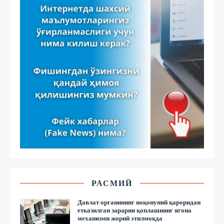
РАСМИЙ
Давлат органининг ноқонуний қароридан
етказилган зарарни қоплашнинг ягона
механизми жорий этилмоқда