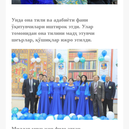
Унда она тили ва адабиёти фани
ўқитувчилари иштирок этди.
Улар
томонидан она тилини мадҳ этувчи
шеърлар, қўшиқлар ижро этилди.
Миллат учун жон фидо этган