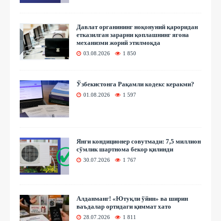
Давлат органининг ноқонуний қароридан
етказилган зарарни қоплашнинг ягона
механизми жорий этилмоқда
03.08.2026
1 850
Ўзбекистонга Рақамли кодекс керакми?
01.08.2026
1 597
Янги кондиционер совутмади: 7,5 миллион
сўмлик шартнома бекор қилинди
30.07.2026
1 767
Алданманг! «Ютуқли ўйин» ва ширин
ваъдалар ортидаги қиммат хато
28.07.2026
1 811