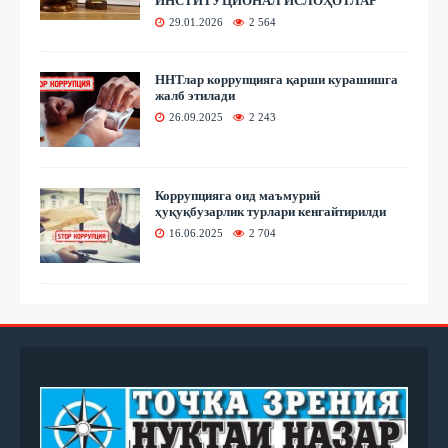
ИНСТИТУЦИОНАЛ ИСЛОҲОТЛАР
29.01.2026
2 564
ННТлар коррупцияга қарши курашишга
жалб этилади
26.09.2025
2 243
Коррупцияга оид маъмурий
ҳуқуқбузарлик турлари кенгайтирилди
16.06.2025
2 704