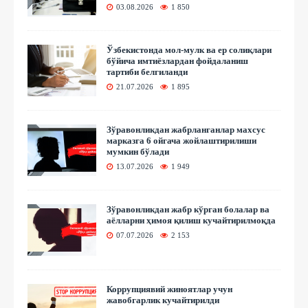
03.08.2026
1 850
Ўзбекистонда мол-мулк ва ер солиқлари
бўйича имтиёзлардан фойдаланиш
тартиби белгиланди
21.07.2026
1 895
Зўравонликдан жабрланганлар махсус
марказга 6 ойгача жойлаштирилиши
мумкин бўлади
13.07.2026
1 949
Зўравонликдан жабр кўрган болалар ва
аёлларни ҳимоя қилиш кучайтирилмоқда
07.07.2026
2 153
Коррупциявий жиноятлар учун
жавобгарлик кучайтирилди