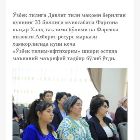
Ўзбек тилига Давлат тили мақоми берилган
куннинг
33 йиллиги муносабати
Фарғона
шаҳар Халқ таълими бўлими ва Фарғона
вилояти Ахборот ресурс маркази
ҳамкорлигида куни кеча
«Ўзбек тилим-ифтихорим» шиори остида
маънавий маърифий тадбир бўлиб ўтди.