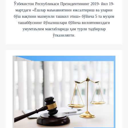
Ўзбекистон Республикаси Президентининг 2019- йил 19-
мартдаги «Ёшлар маънавиятини юксалтириш ва уларни
бўш вақтини мазмунли ташкил этиш» бўйича 5 та муҳим
ташаббуснинг йўналишлари бўйича вилоятимиздаги
умумтаълим мактабларида ҳам турли тадбирлар
ўтказиляпти.