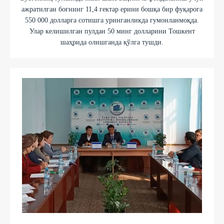
ажратилган боғнинг 11,4 гектар ерини бошқа бир фуқарога
550 000 долларга сотишга уринганликда гумонланмоқда.
Улар келишилган пулдан 50 минг долларини Тошкент
шаҳрида олишганда қўлга тушди.