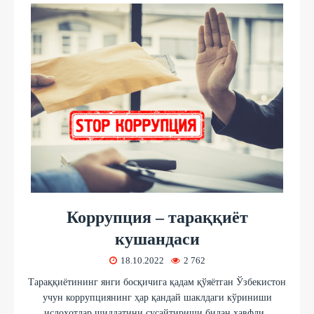
Коррупция – тараққиёт
кушандаси
18.10.2022
2 762
Тараққиётининг янги босқичига қадам қўяётган Ўзбекистон
учун коррупциянинг ҳар қандай шаклдаги кўриниши
ислоҳотлар шиддатини сусайтириши билан хавфли.