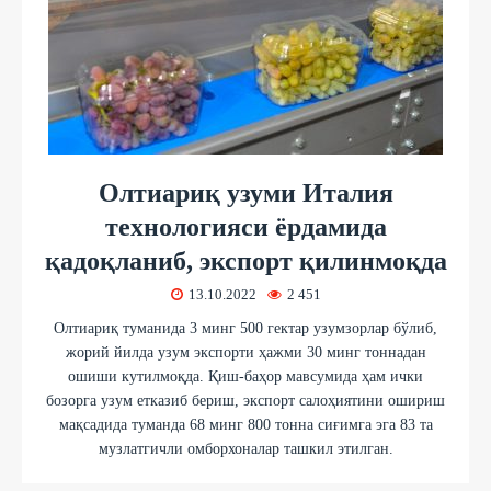
Олтиариқ узуми Италия
технологияси ёрдамида
қадоқланиб, экспорт қилинмоқда
13.10.2022
2 451
Олтиариқ туманида 3 минг 500 гектар узумзорлар бўлиб,
жорий йилда узум экспорти ҳажми 30 минг тоннадан
ошиши кутилмоқда. Қиш-баҳор мавсумида ҳам ички
бозорга узум етказиб бериш, экспорт салоҳиятини ошириш
мақсадида туманда 68 минг 800 тонна сиғимга эга 83 та
музлатгичли омборхоналар ташкил этилган.