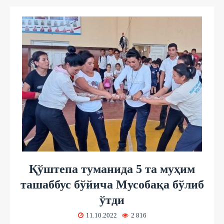
Қўштепа туманида 5 та муҳим
ташаббус бўйича Мусобақа бўлиб
ўтди
11.10.2022
2 816