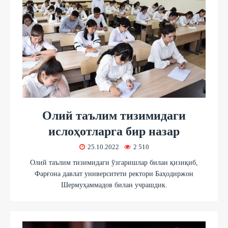
Олий таълим тизимидаги
ислоҳотларга бир назар
25.10.2022
2 510
Олий таълим тизимидаги ўзгаришлар билан қизиқиб,
Фарғона давлат университети ректори Баҳодиржон
Шермуҳаммадов билан учрашдик.