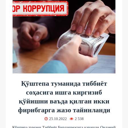
Қўштепа туманида тиббиёт
соҳасига ишга киргизиб
қўйишни ваъда қилган икки
фирибгарга жазо тайинланди
25.10.2022
2 538
Қўштепа тумани Тиббиёт Бирлашмасига қарашли Оилавий