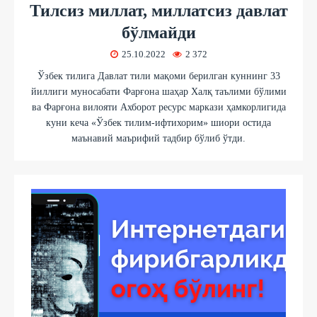
Тилсиз миллат, миллатсиз давлат
бўлмайди
25.10.2022
2 372
Ўзбек тилига Давлат тили мақоми берилган куннинг 33
йиллиги муносабати Фарғона шаҳар Халқ таълими бўлими
ва Фарғона вилояти Ахборот ресурс маркази ҳамкорлигида
куни кеча «Ўзбек тилим-ифтихорим» шиори остида
маънавий маърифий тадбир бўлиб ўтди.