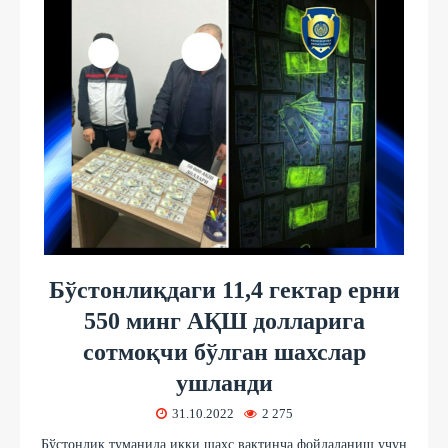
Бўстонлиқдаги 11,4 гектар ерни
550 минг АҚШ долларига
сотмоқчи бўлган шахслар
ушланди
31.10.2022
2 275
Бўстонлиқ туманида икки шахс вақтинча фойдаланиш учун