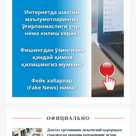
ОФИЦИАЛЬНО
Давлат органининг ноқонуний қароридан
етказилган зарарни қоплашнинг ягона