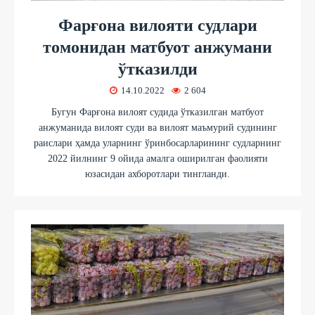
Фарғона вилояти судлари
томонидан матбуот анжумани
ўтказилди
14.10.2022
2 604
Бугун Фарғона вилоят судида ўтказилган матбуот
анжуманида вилоят суди ва вилоят маъмурий судининг
раислари ҳамда уларнинг ўринбосарларининг судларнинг
2022 йилнинг 9 ойида амалга оширилган фаолияти
юзасидан ахборотлари тингланди.