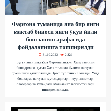
Фарғона туманида яна бир янги
мактаб биноси янги ўқув йили
бошланиш арафасида
фойдаланишга топширилди
31.10.2022
2 321
Бугун янги мактабда Фарғона вилоят Халқ таълими
бошқармаси, туман Халқ таълими бўлими ва туман
ҳокимлиги ҳамкорлигида Пресс тур ташкил этилди. Унда
бошқарма ва туман мутасаддилари, журналистлар,
блогерлар ва тумандаги Маънавият тарғиботчилари
иштирок этишди.