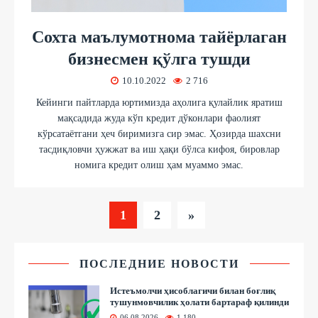
Сохта маълумотнома тайёрлаган
бизнесмен қўлга тушди
10.10.2022
2 716
Кейинги пайтларда юртимизда аҳолига қулайлик яратиш
мақсадида жуда кўп кредит дўконлари фаолият
кўрсатаётгани ҳеч биримизга сир эмас. Ҳозирда шахсни
тасдиқловчи ҳужжат ва иш ҳақи бўлса кифоя, бировлар
номига кредит олиш ҳам муаммо эмас.
1
2
»
ПОСЛЕДНИЕ НОВОСТИ
Истеъмолчи ҳисоблагичи билан боғлиқ
тушунмовчилик ҳолати бартараф қилинди
06.08.2026
1 180