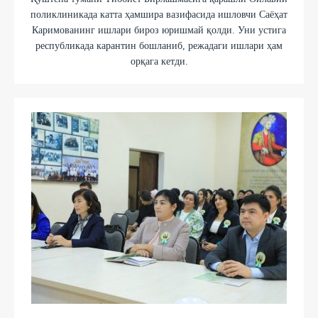
поликлиникада катта ҳамшира вазифасида ишловчи Саёҳат
Каримованинг ишлари бироз юришмай қолди. Уни устига
республикада карантин бошланиб, режадаги ишлари ҳам
орқага кетди.