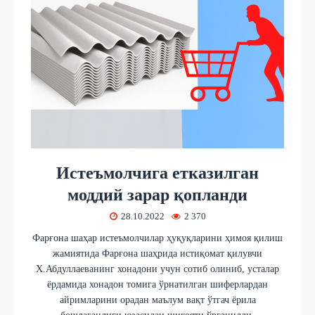
Истеъмолчига етказилган
моддий зарар қопланди
28.10.2022
2 370
Фарғона шаҳар истеъмолчилар ҳуқуқларини ҳимоя қилиш
жамиятида Фарғона шаҳрида истиқомат қилувчи
Х.Абдуллаеванинг хонадони учун сотиб олиниб, усталар
ёрдамида хонадон томига ўрнатилган шиферлардан
айримларини орадан маълум вақт ўтгач ёрила