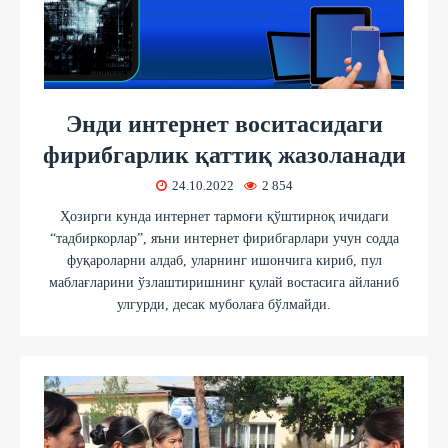
Энди интернет воситасидаги
фирибгарлик қаттиқ жазоланади
24.10.2022
2 854
Ҳозирги кунда интернет тармоғи қўштирноқ ичидаги
“тадбиркорлар”, яъни интернет фирибгарлари учун содда
фуқароларни алдаб, уларнинг ишончига кириб, пул
маблағларини ўзлаштиришнинг қулай востасига айланиб
улгурди, десак муболаға бўлмайди.