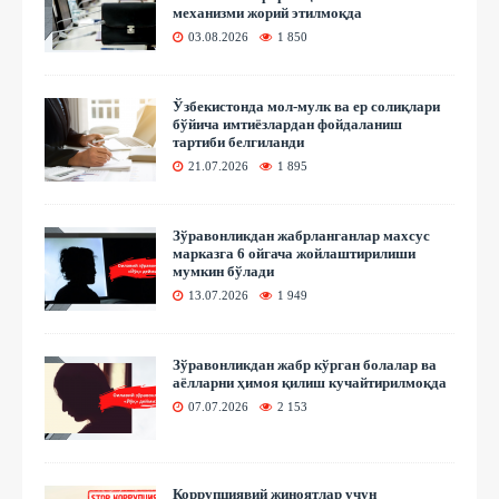
механизми жорий этилмоқда
03.08.2026
1 850
Ўзбекистонда мол-мулк ва ер солиқлари
бўйича имтиёзлардан фойдаланиш
тартиби белгиланди
21.07.2026
1 895
Зўравонликдан жабрланганлар махсус
марказга 6 ойгача жойлаштирилиши
мумкин бўлади
13.07.2026
1 949
Зўравонликдан жабр кўрган болалар ва
аёлларни ҳимоя қилиш кучайтирилмоқда
07.07.2026
2 153
Коррупциявий жиноятлар учун