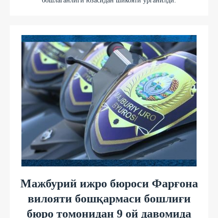
бошлаганлиги юзасидан шикояти ўрганилди.
Мажбурий ижро бюроси Фарғона
вилояти бошқармаси бошлиғи
бюро томонидан 9 ой давомида