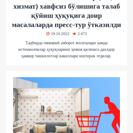
хизмат) хавфсиз бўлишига талаб
қўйиш ҳуқуқига доир
масалаларда пресс-тур ўтказилди
19.10.2022
2 673
Тадбирда оммавий ахборот воситалари ҳамда
истеъмолчилар ҳуқуқларини ҳимоя қилишга дахлдор
ҳамкор ташкилотлар вакиллари иштирок этдилар.