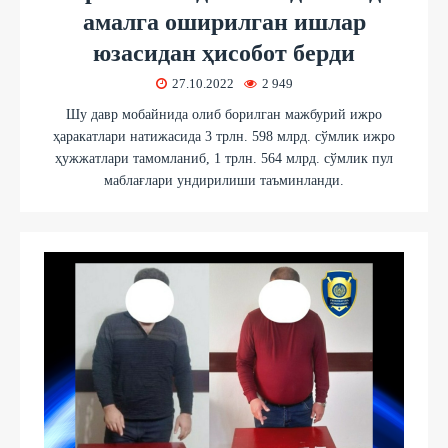
амалга оширилган ишлар
юзасидан ҳисобот берди
27.10.2022
2 949
Шу давр мобайнида олиб борилган мажбурий ижро
ҳаракатлари натижасида 3 трлн. 598 млрд. сўмлик ижро
ҳужжатлари тамомланиб, 1 трлн. 564 млрд. сўмлик пул
маблағлари ундирилиши таъминланди.