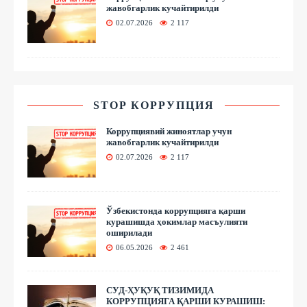
жавобгарлик кучайтирилди
02.07.2026
2 117
STOP КОРРУПЦИЯ
Коррупциявий жиноятлар учун
жавобгарлик кучайтирилди
02.07.2026
2 117
Ўзбекистонда коррупцияга қарши
курашишда ҳокимлар масъулияти
оширилади
06.05.2026
2 461
СУД-ҲУҚУҚ ТИЗИМИДА
КОРРУПЦИЯГА ҚАРШИ КУРАШИШ: