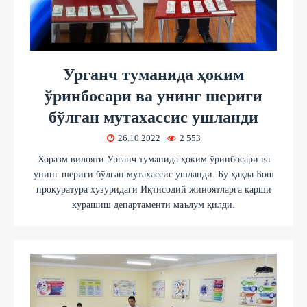
Урганч туманида ҳоким
ўринбосари ва унинг шериги
бўлган мутахассис ушланди
26.10.2022
2 553
Хоразм вилояти Урганч туманида ҳоким ўринбосари ва
унинг шериги бўлган мутахассис ушланди. Бу ҳақда Бош
прокуратура ҳузуридаги Иқтисодий жиноятларга қарши
курашиш департаменти маълум қилди.