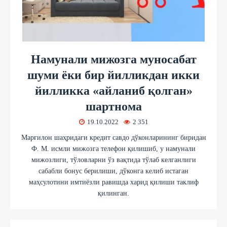
Намунали мижозга муносабат
шуми ёки бир йилликдан икки
йилликка «айланиб қолган»
шартнома
19.10.2022
2 351
Марғилон шаҳридаги кредит савдо дўконларининг биридан
Ф. М. исмли мижозга телефон қилишиб, у намунали
мижозлиги, тўловларни ўз вақтида тўлаб келганлиги
сабабли бонус берилиши, дўконга келиб истаган
маҳсулотини имтиёзли равишда харид қилиши таклиф
қилинган.