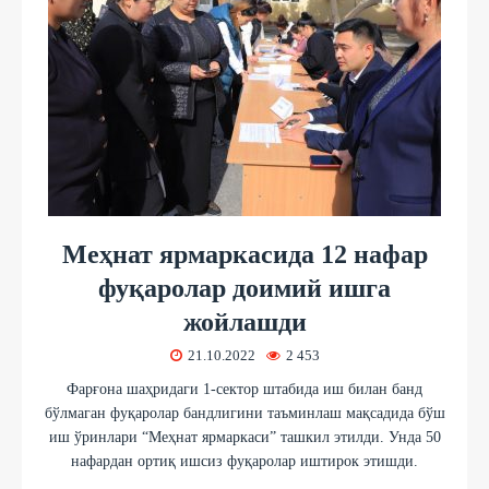
Меҳнат ярмаркасида 12 нафар
фуқаролар доимий ишга
жойлашди
21.10.2022
2 453
Фарғона шаҳридаги 1-сектор штабида иш билан банд
бўлмаган фуқаролар бандлигини таъминлаш мақсадида бўш
иш ўринлари “Меҳнат ярмаркаси” ташкил этилди. Унда 50
нафардан ортиқ ишсиз фуқаролар иштирок этишди.