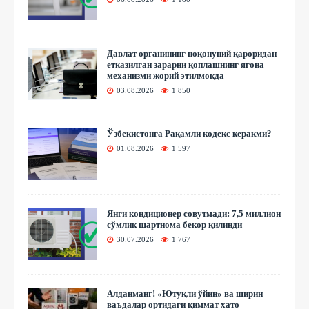
Давлат органининг ноқонуний қароридан
етказилган зарарни қоплашнинг ягона
механизми жорий этилмоқда
03.08.2026
1 850
Ўзбекистонга Рақамли кодекс керакми?
01.08.2026
1 597
Янги кондиционер совутмади: 7,5 миллион
сўмлик шартнома бекор қилинди
30.07.2026
1 767
Алданманг! «Ютуқли ўйин» ва ширин
ваъдалар ортидаги қиммат хато