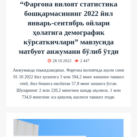
“Фарғона вилоят статистика
бошқармасининг 2022 йил
январь-сентябрь ойлари
ҳолатига демографик
кўрсаткичлари” мавзусида
матбуот анжумани бўлиб ўтди
28.10.2022
2 447
Анжуманда таъкидландики, Фарғона вилоятида аҳоли сони
01.10.2022 йил ҳолатига 3 млн 594,2 минг кишини ташкил
этиб, йил бошига нисбатан 57,8 минг кишига ўсган.
Шуларнинг 2 млн 220,2 мингини шаҳар аҳолиси, 1 млн
734,0 мингини эса қишлоқ аҳолиси ташкил этади.