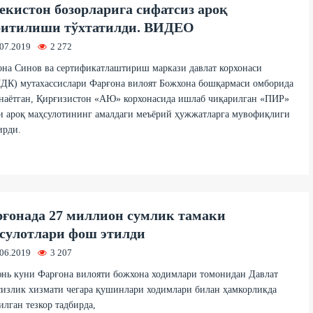
екистон бозорларига сифатсиз ароқ
итилиши тўхтатилди. ВИДЕО
.07.2019
2 272
на Синов ва сертификатлаштириш маркази давлат корхонаси
ДК) мутахассислари Фарғона вилоят Божхона бошқармаси омборида
анаётган, Қирғизистон «АЮ» корхонасида ишлаб чиқарилган «ПИР»
и ароқ маҳсулотининг амалдаги меъёрий ҳужжатларга мувофиқлиги
ирди.
ғонада 27 миллион сумлик тамаки
сулотлари фош этилди
.06.2019
3 207
нь куни Фарғона вилояти божхона ходимлари томонидан Давлат
излик хизмати чегара қушинлари ходимлари билан ҳамкорликда
илган тезкор тадбирда,