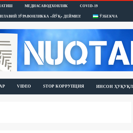
НАТИШ
МЕДИАСАВОДХОНЛИК
COVID-19
ИЛАВИЙ ЗЎРАВОНЛИККА «ЙЎҚ» ДЕЙМИЗ!
ЎЗБЕКЧА
АР
VIDEO
STOP КОРРУПЦИЯ
ИНСОН ҲУҚУҚЛ