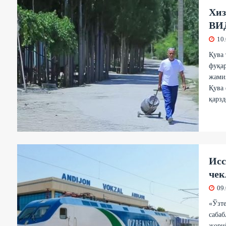
Хиз
ВИ
10
Қува 
фуқа
жами
Қува 
қарзд
Исс
чек
09
«Ўзте
сабаб
жорий