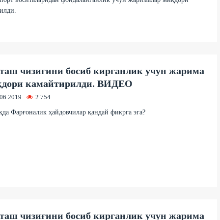
илди.
таш чизиғини босиб кирганлик учун жарима
дори камайтирилди. ВИДЕО
.06.2019
2 754
қда Фарғоналик ҳайдовчилар қандай фикрга эга?
таш чизиғини босиб кирганлик учун жарима