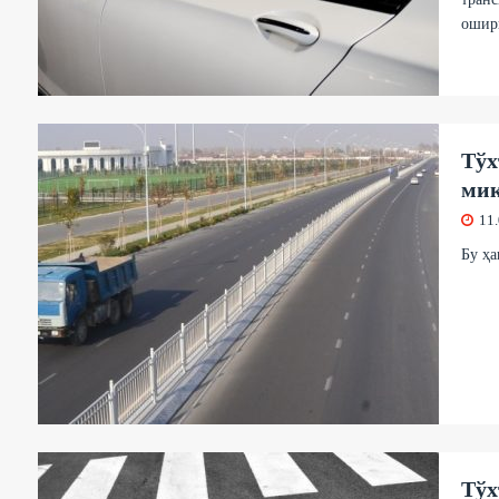
ошир
Тўх
миқ
11
Бу ҳа
Тўх