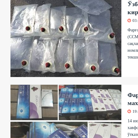
Ўзб
кир
03
Фарғо
(ССМ
сақл
номл
текш
Фар
мах
19
14 ию
хавфс
ўтказ