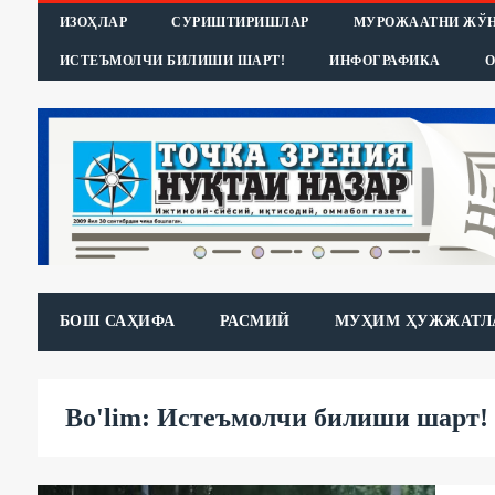
ИЗОҲЛАР
СУРИШТИРИШЛАР
МУРОЖААТНИ ЖЎ
ИСТЕЪМОЛЧИ БИЛИШИ ШАРТ!
ИНФОГРАФИКА
О
БОШ САҲИФА
РАСМИЙ
МУҲИМ ҲУЖЖАТЛ
Bo'lim: Истеъмолчи билиши шарт!