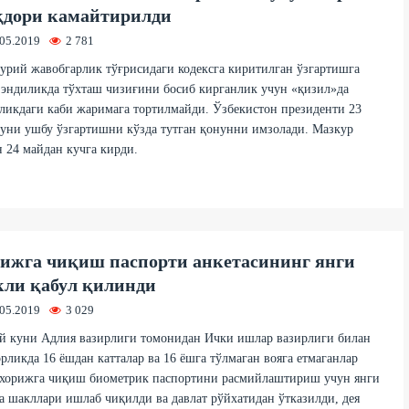
дори камайтирилди
.05.2019
2 781
рий жавобгарлик тўғрисидаги кодексга киритилган ўзгартишга
 эндиликда тўхташ чизиғини босиб кирганлик учун «қизил»да
ликдаги каби жаримага тортилмайди. Ўзбекистон президенти 23
уни ушбу ўзгартишни кўзда тутган қонунни имзолади. Мазкур
 24 майдан кучга кирди.
ижга чиқиш паспорти анкетасининг янги
ли қабул қилинди
.05.2019
3 029
й куни Адлия вазирлиги томонидан Ички ишлар вазирлиги билан
рликда 16 ёшдан катталар ва 16 ёшга тўлмаган вояга етмаганлар
 хорижга чиқиш биометрик паспортини расмийлаштириш учун янги
а шакллари ишлаб чиқилди ва давлат рўйхатидан ўтказилди, дея