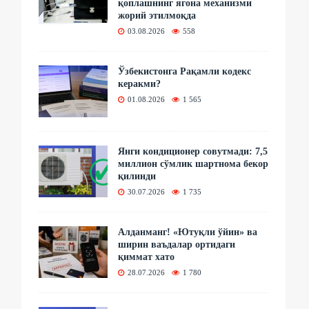
қоплашнинг ягона механизми
жорий этилмоқда
03.08.2026
558
Ўзбекистонга Рақамли кодекс
керакми?
01.08.2026
1 565
Янги кондиционер совутмади: 7,5
миллион сўмлик шартнома бекор
қилинди
30.07.2026
1 735
Алданманг! «Ютуқли ўйин» ва
ширин ваъдалар ортидаги
қиммат хато
28.07.2026
1 780