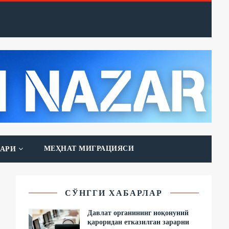
МЕҲНАТ МИГРАЦИЯСИ
АРИ
СЎНГГИ ХАБАРЛАР
Давлат органининг ноқонуний
қароридан етказилган зарарни