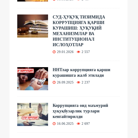
СУД-ҲУҚУҚ ТИЗИМИДА
КОРРУПЦИЯГА ҚАРШИ
КУРАШИШ: ҲУҚУҚИЙ
МЕХАНИЗМЛАР ВА
ИНСТИТУЦИОНАЛ
ИСЛОҲОТЛАР
29.01.2026
2 557
ННТлар коррупцияга қарши
курашишга жалб этилади
26.09.2025
2 237
Коррупцияга оид маъмурий
ҳуқуқбузарлик турлари
кенгайтирилди
16.06.2025
2 697