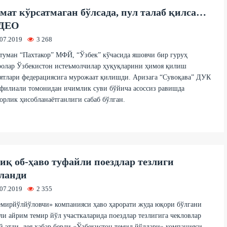
мат кўрсатмаган бўлсада, пул талаб қилса…
ДЕО
.07.2019
3 268
туман “Пахтакор” МФЙ, “Ўзбек” кўчасида яшовчи бир гуруҳ
ролар Ўзбекистон истеъмолчилар ҳуқуқларини ҳимоя қилиш
ятлари федерациясига мурожаат қилишди. Аризага “Сувоқава” ДУК
филиали томонидан ичимлик суви бўйича асоссиз равишда
орлик ҳисобланаётганлиги сабаб бўлган.
иқ об-ҳаво туфайли поездлар тезлиги
ланди
.07.2019
2 355
мирйўлйўловчи» компанияси ҳаво ҳарорати жуда юқори бўлгани
ли айрим темир йўл участкаларида поездлар тезлигига чекловлар
 этди, дея хабар берди «Ўзбекистон темил йўллари» компанияси