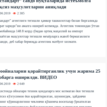
стандарт” савдо нуқталарида истеъмолга
қсиз маҳсулотларни аниқлади
.06.2019
2 385
андарт” агентлиги тегишли ҳамкор ташкилотлар билан биргаликда
рат хариди”ни амалга ошириб келмоқда. Агентлик томонидан ўтган
мобайнида 148.8 млрд сўмдан ортиқ маҳаллий ва импорт
аётган маҳсулотлар тегишли меъёрларга жавоб бермаганлиги
анди, деб хабар бермоқда агентлик матбуот хизмати.
оойналарни қорайтирганлик учун жарима 25
обарга оширилди. ВИДЕО
.06.2019
2 649
истонда ойналари техник қоидаларга мос келмаган ёки тегишли
тсиз кўзгусимон ёки қорайтирилган, шунингдек, ҳайдовчи
нинг кўринарлигини чекловчи қўшимча воситалар ўрнатилган
порт воситаларидан фойдаланганлик учун жарималар миқдори