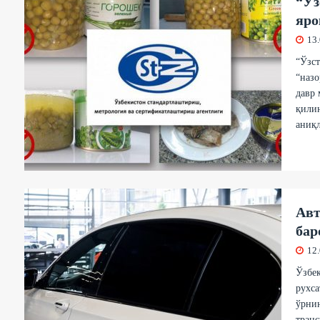
“Ўз
яро
13
“Ўзст
“назо
давр 
қилин
аниқл
Авт
бар
12
Ўзбек
рухса
ўрни
транс