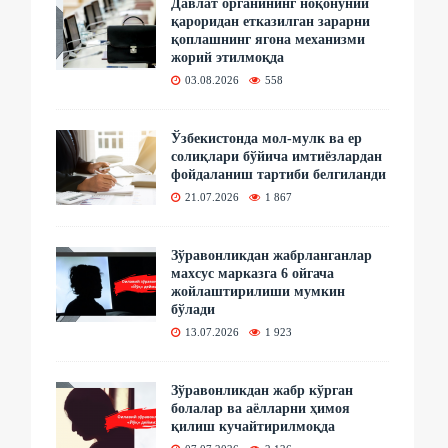
Давлат органининг ноқонуний
қароридан етказилган зарарни
қоплашнинг ягона механизми
жорий этилмоқда
03.08.2026
558
Ўзбекистонда мол-мулк ва ер
солиқлари бўйича имтиёзлардан
фойдаланиш тартиби белгиланди
21.07.2026
1 867
Зўравонликдан жабрланганлар
махсус марказга 6 ойгача
жойлаштирилиши мумкин
бўлади
13.07.2026
1 923
Зўравонликдан жабр кўрган
болалар ва аёлларни ҳимоя
қилиш кучайтирилмоқда