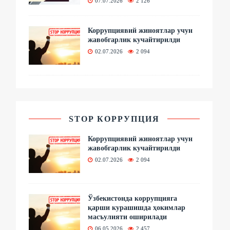
07.07.2026
2 126
Коррупциявий жиноятлар учун
жавобгарлик кучайтирилди
02.07.2026
2 094
STOP КОРРУПЦИЯ
Коррупциявий жиноятлар учун
жавобгарлик кучайтирилди
02.07.2026
2 094
Ўзбекистонда коррупцияга
қарши курашишда ҳокимлар
масъулияти оширилади
06.05.2026
2 457