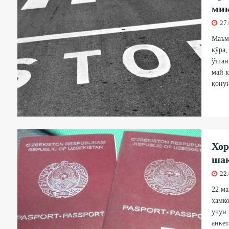
миқ
27
Маъму
кўра,
ўтган
май к
қонун
Хор
шак
22
22 ма
ҳамко
учун
анкет