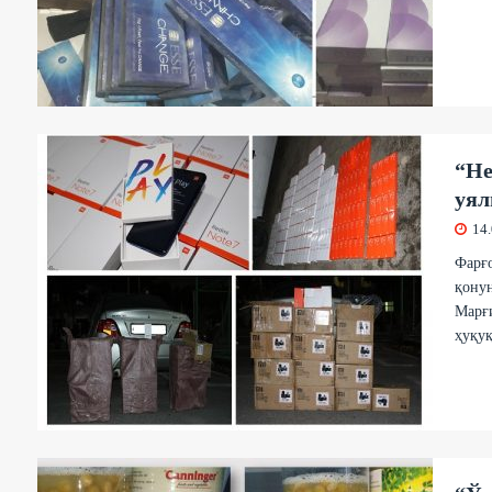
“Не
уял
14
Фарғо
қону
Марғи
ҳуқуқ