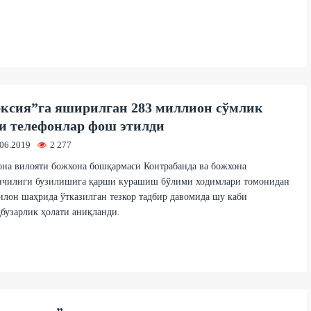
ксия”га яширилган 283 миллион сўмлик
и телефонлар фош этилди
.06.2019
2 277
на вилояти божхона бошқармаси Контрабанда ва божхона
нчилиги бузилишига қарши курашиш бўлими ходимлари томонидан
лон шаҳрида ўтказилган тезкор тадбир давомида шу каби
бузарлик ҳолати аниқланди.