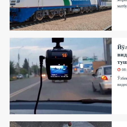
матбу
Йўл
вид
ту
08
Ўзбек
видео