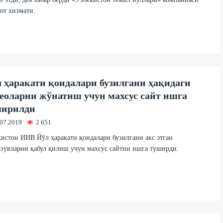
от хизмати.
 ҳаракати қоидалари бузилгани ҳақидаги
еоларни жўнатиш учун махсус сайт ишга
ширилди
.07.2019
2 651
истон ИИВ Йўл ҳаракати қоидалари бузилгани акс этган
зувларни қабул қилиш учун махсус сайтни ишга туширди.