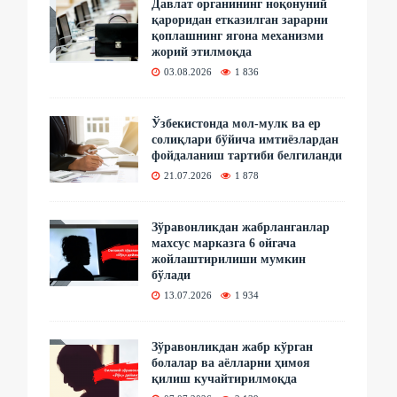
Давлат органининг ноқонуний
қароридан етказилган зарарни
қоплашнинг ягона механизми
жорий этилмоқда
03.08.2026
1 836
Ўзбекистонда мол-мулк ва ер
солиқлари бўйича имтиёзлардан
фойдаланиш тартиби белгиланди
21.07.2026
1 878
Зўравонликдан жабрланганлар
махсус марказга 6 ойгача
жойлаштирилиши мумкин
бўлади
13.07.2026
1 934
Зўравонликдан жабр кўрган
болалар ва аёлларни ҳимоя
қилиш кучайтирилмоқда