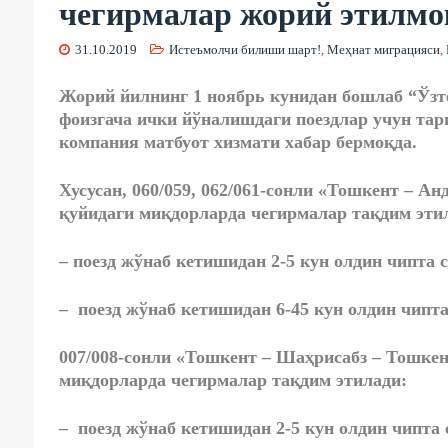
чегирмалар жорий этилмо
31.10.2019
Истеъмолчи билиши шарт!
,
Меҳнат миграцияси
,
Жорий йилнинг 1 ноябрь кунидан бошлаб “Ўзт
фоизгача ички йўналишдаги поездлар учун тар
компания матбуот хизмати хабар бермоқда.
Хусусан, 060/059, 062/061-сонли «Тошкент – А
қуйидаги миқдорларда чегирмалар тақдим эти
– поезд жўнаб кетишидан 2-5 кун олдин чипта с
– поезд жўнаб кетишидан 6-45 кун олдин чипта 
007/008-сонли «Тошкент – Шаҳрисабз – Тошке
миқдорларда чегирмалар тақдим этилади:
– поезд жўнаб кетишидан 2-5 кун олдин чипта с