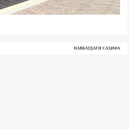
НАВБАТДАГИ САҲИФА