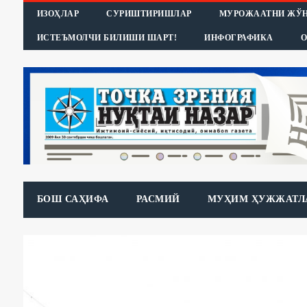
ИЗОҲЛАР
СУРИШТИРИШЛАР
МУРОЖААТНИ ЖЎ
ИСТЕЪМОЛЧИ БИЛИШИ ШАРТ!
ИНФОГРАФИКА
О
БОШ САҲИФА
РАСМИЙ
МУҲИМ ҲУЖЖАТЛ