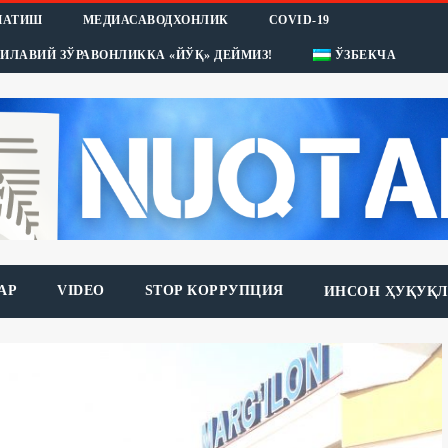
НАТИШ
МЕДИАСАВОДХОНЛИК
COVID-19
ИЛАВИЙ ЗЎРАВОНЛИККА «ЙЎҚ» ДЕЙМИЗ!
ЎЗБЕКЧА
АР
VIDEO
STOP КОРРУПЦИЯ
ИНСОН ҲУҚУҚЛ