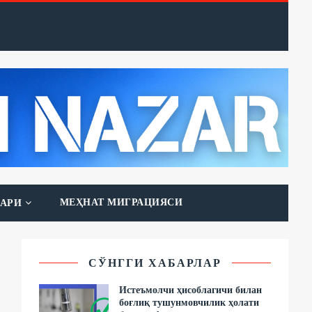
МЕҲНАТ МИГРАЦИЯСИ
АРИ
СЎНГГИ ХАБАРЛАР
Истеъмолчи ҳисоблагичи билан
боғлиқ тушунмовчилик ҳолати