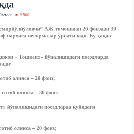
қда
Расмий
2 500
емирйўлйўловчи” АЖ томонидан 20 фоиздан 30
иф нархига чегирмалар ўрнатилади. Бу ҳақда
ндижон – Тошкент» йўналишидаги поездларда
лади:
отиб олинса – 20 фоиз;
сотиб олинса – 30 фоиз.
нт» йўналишидаги поездларда қуйидаги
отиб олинса – 20 фоиз;