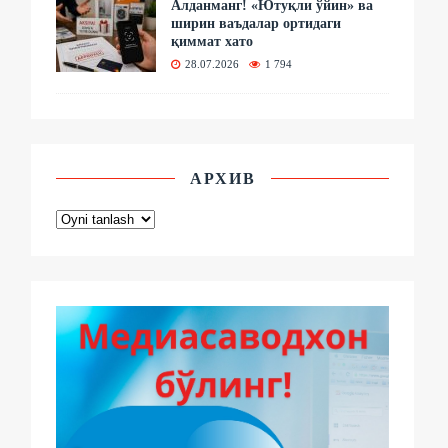
Алданманг! «Ютуқли ўйин» ва
ширин ваъдалар ортидаги
қиммат хато
28.07.2026
1 794
АРХИВ