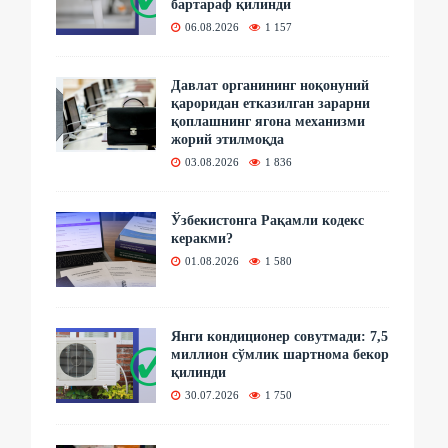
бартараф қилинди
06.08.2026
1 157
Давлат органининг ноқонуний
қароридан етказилган зарарни
қоплашнинг ягона механизми
жорий этилмоқда
03.08.2026
1 836
Ўзбекистонга Рақамли кодекс
керакми?
01.08.2026
1 580
Янги кондиционер совутмади: 7,5
миллион сўмлик шартнома бекор
қилинди
30.07.2026
1 750