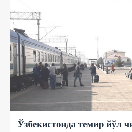
Ўзбекистонда темир йўл ч