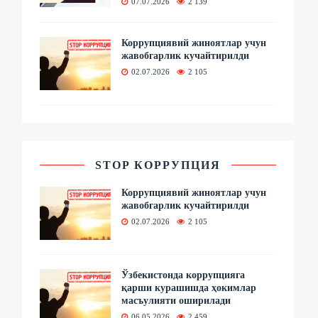
07.07.2026
2 139
Коррупциявий жиноятлар учун
жавобгарлик кучайтирилди
02.07.2026
2 105
STOP КОРРУПЦИЯ
Коррупциявий жиноятлар учун
жавобгарлик кучайтирилди
02.07.2026
2 105
Ўзбекистонда коррупцияга
қарши курашишда ҳокимлар
масъулияти оширилади
06.05.2026
2 459