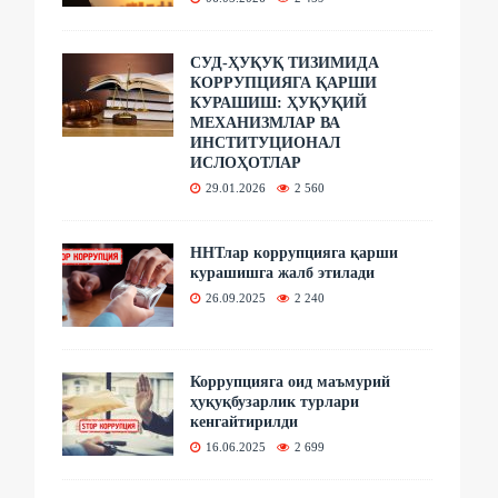
СУД-ҲУҚУҚ ТИЗИМИДА
КОРРУПЦИЯГА ҚАРШИ
КУРАШИШ: ҲУҚУҚИЙ
МЕХАНИЗМЛАР ВА
ИНСТИТУЦИОНАЛ
ИСЛОҲОТЛАР
29.01.2026
2 560
ННТлар коррупцияга қарши
курашишга жалб этилади
26.09.2025
2 240
Коррупцияга оид маъмурий
ҳуқуқбузарлик турлари
кенгайтирилди
16.06.2025
2 699