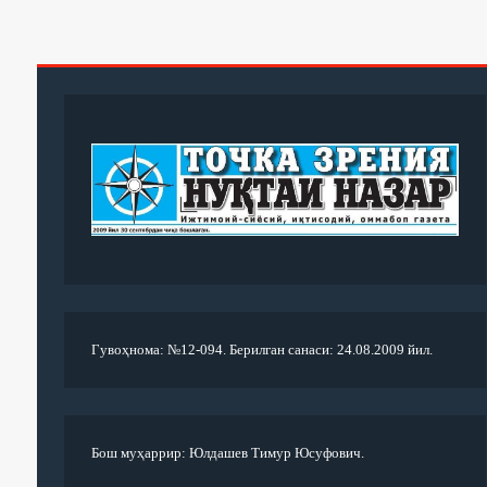
Гувоҳнома: №12-094. Берилган санаси: 24.08.2009 йил.
Бош муҳаррир: Юлдашев Тимур Юсуфович.