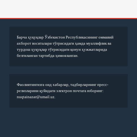
Барча ҳуқуқлар Ўзбекистон Республикасининг оммавий
ахборот воситалари тўғрисидаги ҳамда муаллифлик ва
турдош ҳуқуқлар тўғрисидаги қонун ҳужжатларида
белгиланган тартибда ҳимояланган.
Фаолиятингизга оид хабарлар, тадбирларнинг пресс-
релизларини қуйидаги электрон почтага юборинг:
nuqtainazar@umail.uz.