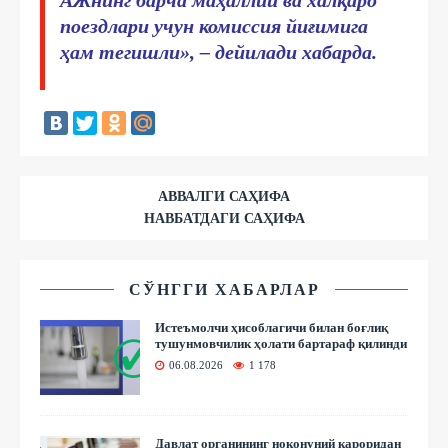
поездлари учун комиссия йиғимига
ҳам тегишли
», – дейилади хабарда.
АВВАЛГИ САҲИФА
НАВБАТДАГИ САҲИФА
СЎНГГИ ХАБАРЛАР
Истеъмолчи ҳисоблагичи билан боғлиқ
тушунмовчилик ҳолати бартараф қилинди
06.08.2026
1 178
Давлат органининг ноқонуний қароридан