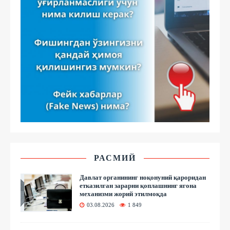
РАСМИЙ
Давлат органининг ноқонуний қароридан
етказилган зарарни қоплашнинг ягона
механизми жорий этилмоқда
03.08.2026
1 849