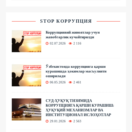
STOP КОРРУПЦИЯ
Коррупциявий жиноятлар учун
жавобгарлик кучайтирилди
02.07.2026
2 116
Ўзбекистонда коррупцияга қарши
курашишда ҳокимлар масъулияти
оширилади
06.05.2026
2 461
СУД-ҲУҚУҚ ТИЗИМИДА
КОРРУПЦИЯГА ҚАРШИ КУРАШИШ:
ҲУҚУҚИЙ МЕХАНИЗМЛАР ВА
ИНСТИТУЦИОНАЛ ИСЛОҲОТЛАР
29.01.2026
2 563