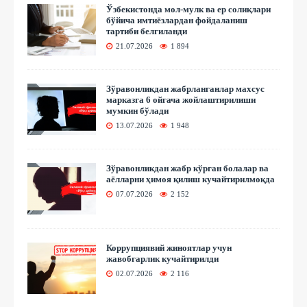
Ўзбекистонда мол-мулк ва ер солиқлари
бўйича имтиёзлардан фойдаланиш
тартиби белгиланди
21.07.2026
1 894
Зўравонликдан жабрланганлар махсус
марказга 6 ойгача жойлаштирилиши
мумкин бўлади
13.07.2026
1 948
Зўравонликдан жабр кўрган болалар ва
аёлларни ҳимоя қилиш кучайтирилмоқда
07.07.2026
2 152
Коррупциявий жиноятлар учун
жавобгарлик кучайтирилди
02.07.2026
2 116