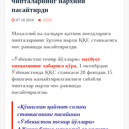
чипталарнинг нархини
пасайтирди
07.10.2019
3 223
Маҳаллий ва халқаро қатнов поездларига
чипталарнинг ўртача нархи ҚҚС ставкасига
мос равишда пасайтирилди.
«Ўзбекистон темир йўллари»
матбуот
хизматининг хабарига кўра
, 1 октябрдан
Ўзбекистонда ҚҚС ставкаси 20 фоиздан 15
фоизгача камайтирилганлиги сабабли
чипталар нархи мос равишда
пасайтирилган.
«
Қўшилган қиймат солиғи
ставкасининг пасайиши
«Ўзбекистон темир йўллари»
АЖнинг барча маҳаллий ва халқаро