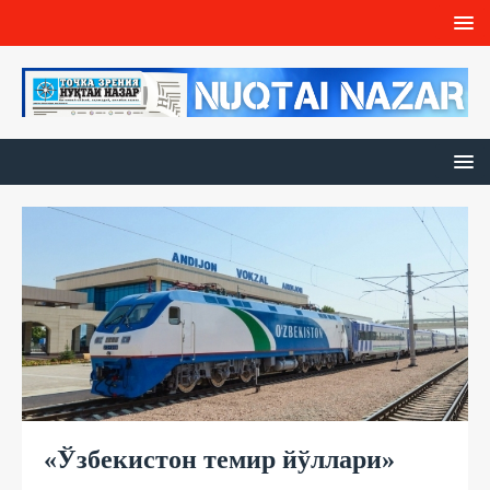
«Ўзбекистон темир йўллари»