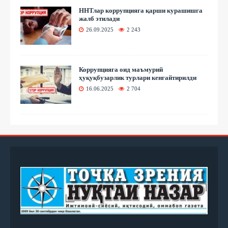
ННТлар коррупцияга қарши курашишга
жалб этилади
26.09.2025
2 243
Коррупцияга оид маъмурий
ҳуқуқбузарлик турлари кенгайтирилди
16.06.2025
2 704