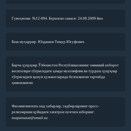
Гувоҳнома: №12-094. Берилган санаси: 24.08.2009 йил.
Бош муҳаррир: Юлдашев Тимур Юсуфович.
Барча ҳуқуқлар Ўзбекистон Республикасининг оммавий ахборот
воситалари тўғрисидаги ҳамда муаллифлик ва турдош ҳуқуқлар
тўғрисидаги қонун ҳужжатларида белгиланган тартибда
ҳимояланган.
Фаолиятингизга оид хабарлар, тадбирларнинг пресс-
релизларини қуйидаги электрон почтага юборинг:
nuqtainazar@umail.uz.