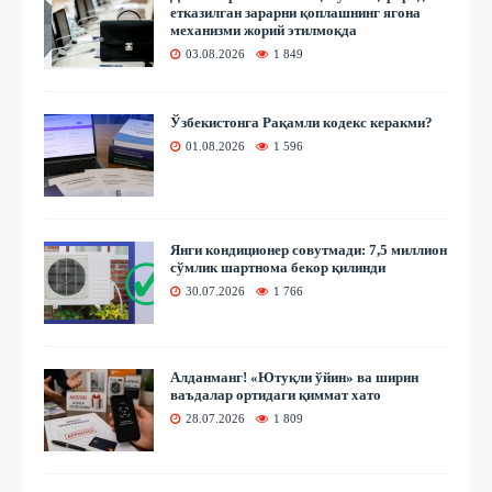
етказилган зарарни қоплашнинг ягона
механизми жорий этилмоқда
03.08.2026
1 849
Ўзбекистонга Рақамли кодекс керакми?
01.08.2026
1 596
Янги кондиционер совутмади: 7,5 миллион
сўмлик шартнома бекор қилинди
30.07.2026
1 766
Алданманг! «Ютуқли ўйин» ва ширин
ваъдалар ортидаги қиммат хато
28.07.2026
1 809