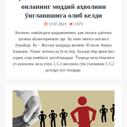
оиланинг моддий аҳволини
ўнгланишига олиб келди
31.07.2023
2 673
Бизнинг навбатдаги қаҳрамонимиз ҳам оиласи ҳаётини
эртакка айлантирмоқчи эди. Бу ният амалга ошганга
ўхшайди. Бу – Жиззах шаҳрида яшовчи 50 ёшли Акмал
Аҳмедов. Унинг хотини ва ўғли бор. Бундан бир ярим йил
олдин улар камбағал ҳисобланарди. Ўшанда оила бошлиғи
уч кишилик оила учун 1,5-2 миллион сўм (тахминан 1,5-2
доллар) пул топарди.