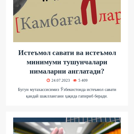
Истеъмол савати ва истеъмол
минимуми тушунчалари
нималарни англатади?
24.07.2023
5 409
Бугун мутахассисимиз Ўзбекистонда истеъмол савати
қандай шакллангани ҳақида гапириб беради.