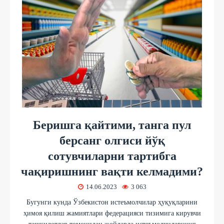
Беришга қайтими, танга пул
берсанг олгиси йўқ
сотувчиларни тартибга
чақиришнинг вақти келмадими?
14.06.2023
3 063
Бугунги кунда Ўзбекистон истеъмолчилар ҳуқуқларини
ҳимоя қилиш жамиятлари федерацияси тизимига кирувчи