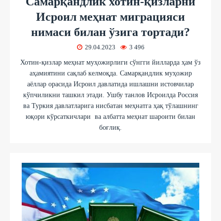
Самарқандлик хотин-қизларни
Исроил меҳнат миграцияси
нимаси билан ўзига тортади?
29.04.2023
3 496
Хотин-қизлар меҳнат муҳожирлиги сўнгги йилларда ҳам ўз
аҳамиятини сақлаб келмоқда. Самарқандлик муҳожир
аёллар орасида Исроил давлатида ишлашни истовчилар
кўпчиликни ташкил этади. Ушбу танлов Исроилда Россия
ва Туркия давлатларига нисбатан меҳнатга ҳақ тўлашнинг
юқори кўрсаткичлари ва албатта меҳнат шароити билан
боғлиқ.