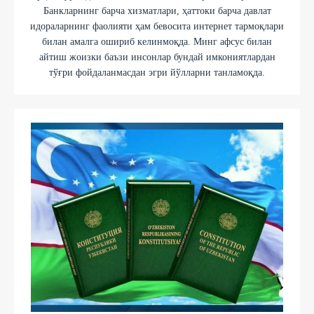
Банкларнинг барча хизматлари, ҳаттоки барча давлат
идораларнинг фаолияти ҳам бевосита интернет тармоқлари
билан амалга ошириб келинмоқда. Минг афсус билан
айтиш жоизки баъзи инсонлар бундай имкониятлардан
тўғри фойдаланмасдан эгри йўлларни танламоқда.