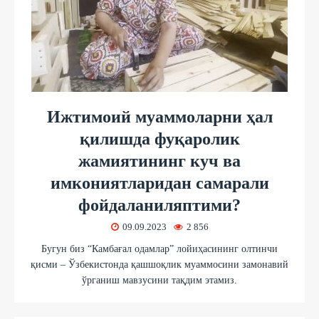
Ижтимоий муаммоларни ҳал
қилишда фуқаролик
жамиятининг куч ва
имкониятларидан самарали
фойдаланиляптими?
09.09.2023
2 856
Бугун биз “Камбағал одамлар” лойиҳасининг олтинчи
қисми – Ўзбекистонда қашшоқлик муаммосини замонавий
ўрганиш мавзусини тақдим этамиз.