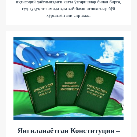
иқтисодий ҳаётимиздаги катта ўзгаришлар билан бирга,
суд-ҳуқуқ тизимида ҳам ҳаётбахш ислоҳотлар бўй
кўрсатаётгани сир эмас.
Янгиланаётган Конституция –