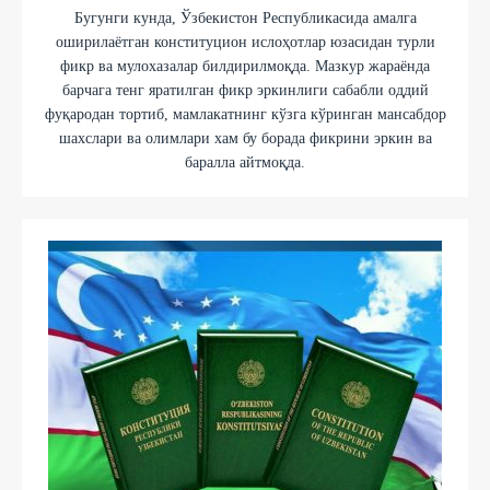
Бугунги кунда, Ўзбекистон Республикасида амалга
оширилаётган конституцион ислоҳотлар юзасидан турли
фикр ва мулохазалар билдирилмоқда. Мазкур жараёнда
барчага тенг яратилган фикр эркинлиги сабабли оддий
фуқародан тортиб, мамлакатнинг кўзга кўринган мансабдор
шахслари ва олимлари хам бу борада фикрини эркин ва
баралла айтмоқда.