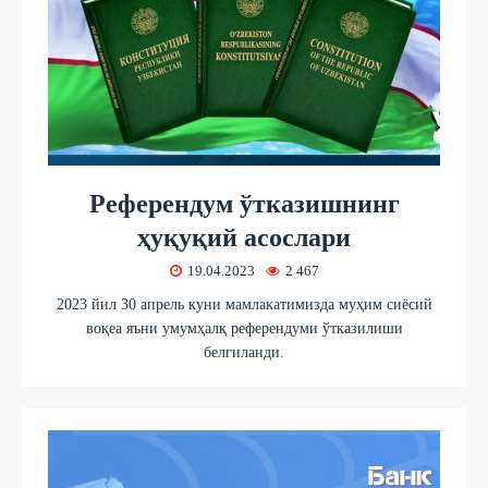
Референдум ўтказишнинг
ҳуқуқий асослари
19.04.2023
2 467
2023 йил 30 апрель куни мамлакатимизда муҳим сиёсий
воқеа яъни умумҳалқ референдуми ўтказилиши
белгиланди.