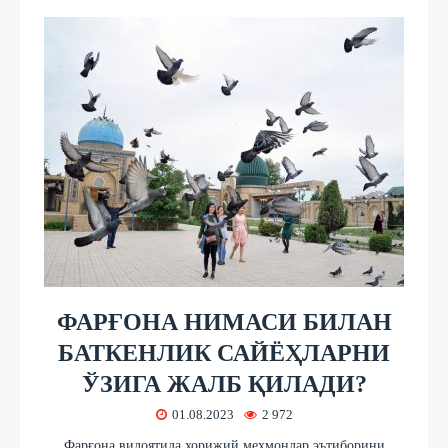
ФАРҒОНА НИМАСИ БИЛАН
БАТКЕНЛИК САЙЁҲЛАРНИ
ЎЗИГА ЖАЛБ ҚИЛАДИ?
01.08.2023
2 972
Фарғона вилоятида хорижий меҳмонлар эътиборини