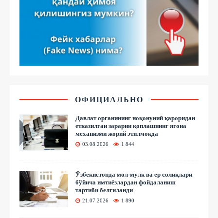
ОФИЦИАЛЬНО
Давлат органининг ноқонуний қароридан
етказилган зарарни қоплашнинг ягона
механизми жорий этилмоқда
03.08.2026
1 844
Ўзбекистонда мол-мулк ва ер солиқлари
бўйича имтиёзлардан фойдаланиш
тартиби белгиланди
21.07.2026
1 890