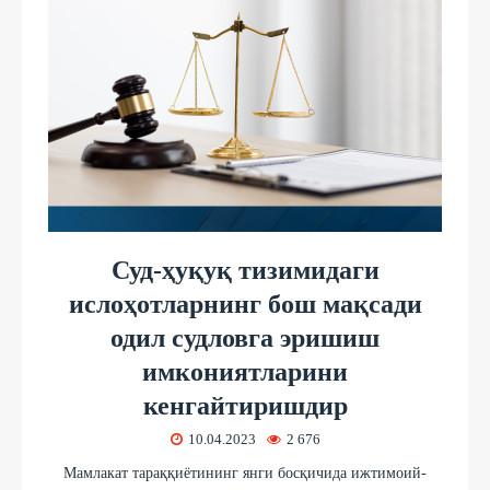
Суд-ҳуқуқ тизимидаги
ислоҳотларнинг бош мақсади
одил судловга эришиш
имкониятларини
кенгайтиришдир
10.04.2023
2 676
Мамлакат тараққиётининг янги босқичида ижтимоий-