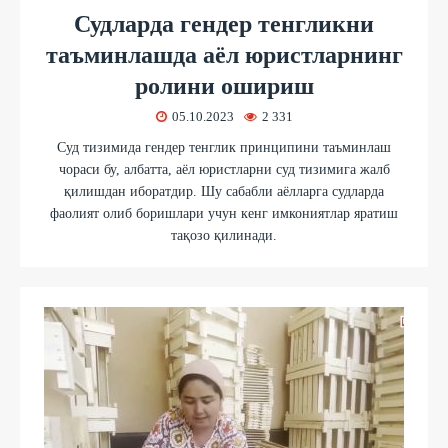
Судларда гендер тенгликни
таъминлашда аёл юристларнинг
ролини ошириш
05.10.2023
2 331
Суд тизимида гендер тенглик принципини таъминлаш
чораси бу, албатта, аёл юристларни суд тизимига жалб
қилишдан иборатдир. Шу сабабли аёлларга судларда
фаолият олиб боришлари учун кенг имкониятлар яратиш
тақозо қилинади.