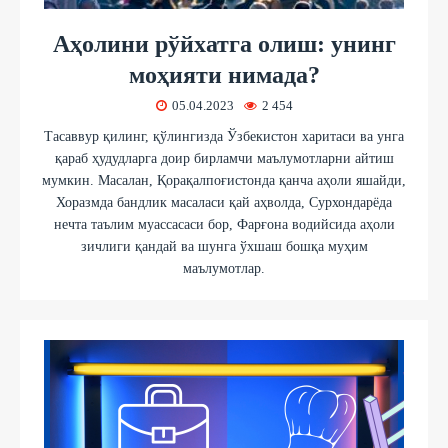
Аҳолини рўйхатга олиш: унинг
моҳияти нимада?
05.04.2023
2 454
Тасаввур қилинг, қўлингизда Ўзбекистон харитаси ва унга
қараб ҳудудларга доир бирламчи маълумотларни айтиш
мумкин. Масалан, Қорақалпоғистонда қанча аҳоли яшайди,
Хоразмда бандлик масаласи қай аҳволда, Сурхондарёда
нечта таълим муассасаси бор, Фарғона водийсида аҳоли
зичлиги қандай ва шунга ўхшаш бошқа муҳим
маълумотлар.