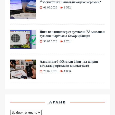
Ўзбекистонга Рақамли кодекс керакми?
01.08.2026
1 592
Янги кондиционер совутмади: 7,5 миллион
сўмлик шартнома бекор қилинди
30.07.2026
1 761
Алданманг! «Ютуқли ўйин» ва ширин
ваъдалар ортидаги қиммат хато
28.07.2026
1 806
АРХИВ