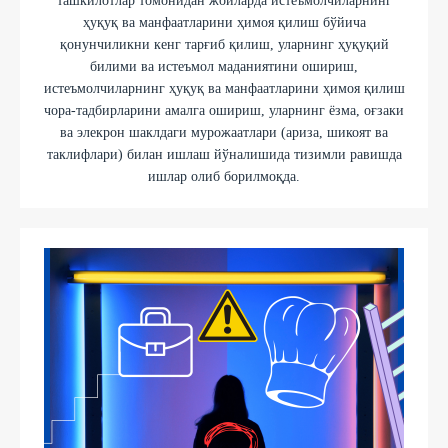
ташкилотлар томонидан жойларда истеъмолчиларнинг
ҳуқуқ ва манфаатларини ҳимоя қилиш бўйича
қонунчиликни кенг тарғиб қилиш, уларнинг ҳуқуқий
билими ва истеъмол маданиятини ошириш,
истеъмолчиларнинг ҳуқуқ ва манфаатларини ҳимоя қилиш
чора-тадбирларини амалга ошириш, уларнинг ёзма, оғзаки
ва элекрон шаклдаги мурожаатлари (ариза, шикоят ва
таклифлари) билан ишлаш йўналишида тизимли равишда
ишлар олиб борилмоқда.