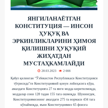
ЯНГИЛАНАЁТГАН
КОНСТИТУЦИЯ — ИНСОН
ҲУҚУҚ ВА
ЭРКИНЛИКЛАРИНИ ҲИМОЯ
ҚИЛИШНИ ҲУҚУҚИЙ
ЖИҲАТДАН
МУСТАҲКАМЛАЙДИ
28.03.2023
2 666
Қабул қилинган “Ўзбекистон Республикаси Конституцияси
тўғрисида”ги Конституциявий қонун лойиҳасига кўра,
амалдаги Конституцияга 27 та янги модда киритилмоқда,
моддалар сони 128 тадан 155 тага ошмоқда. Шунингдек,
Конституциямизнинг амалдаги 275 та нормаси 434 тага
кўпаймоқда, яъни Конституциямиз 65 фоизга