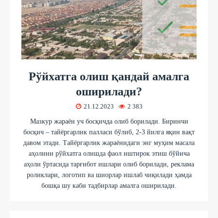
Рўйхатга олиш қандай амалга
оширилади?
21.12.2023
2 383
Мазкур жараён уч босқичда олиб борилади. Биринчи
босқич – тайёргарлик палласи бўлиб, 2-3 йилга яқин вақт
давом этади. Тайёргарлик жараёнидаги энг муҳим масала
аҳолини рўйхатга олишда фаол иштирок этиш бўйича
аҳоли ўртасида тарғибот ишлари олиб борилади, реклама
роликлари, логотип ва шиорлар ишлаб чиқилади ҳамда
бошқа шу каби тадбирлар амалга оширилади.