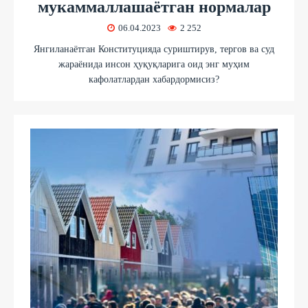
мукаммаллашаётган нормалар
06.04.2023
2 252
Янгиланаётган Конституцияда суриштирув, тергов ва суд
жараёнида инсон ҳуқуқларига оид энг муҳим
кафолатлардан хабардормисиз?