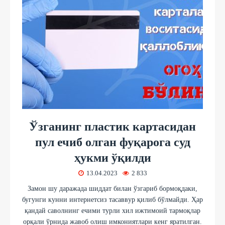
Ўзганинг пластик картасидан
пул ечиб олган фуқарога суд
ҳукми ўқилди
13.04.2023
2 833
Замон шу даражада шиддат билан ўзгариб бормоқдаки,
бугунги кунни интернетсиз тасаввур қилиб бўлмайди. Ҳар
қандай саволнинг ечими турли хил ижтимоий тармоқлар
орқали ўрнида жавоб олиш имкониятлари кенг яратилган.