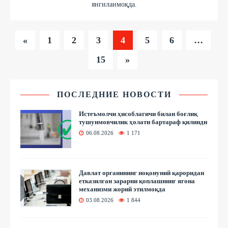
янгиланмоқда.
«
1
2
3
4
5
6
…
15
»
ПОСЛЕДНИЕ НОВОСТИ
Истеъмолчи ҳисоблагичи билан боғлиқ
тушунмовчилик ҳолати бартараф қилинди
06.08.2026
1 171
Давлат органининг ноқонуний қароридан
етказилган зарарни қоплашнинг ягона
механизми жорий этилмоқда
03.08.2026
1 844