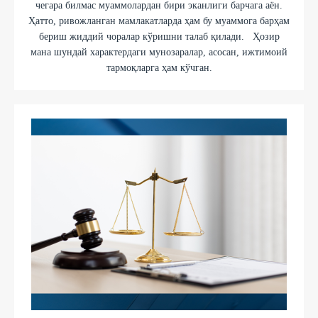
чегара билмас муаммолардан бири эканлиги барчага аён.
Ҳатто, ривожланган мамлакатларда ҳам бу муаммога барҳам
бериш жиддий чоралар кўришни талаб қилади. Ҳозир
мана шундай характердаги мунозаралар, асосан, ижтимоий
тармоқларга ҳам кўчган.