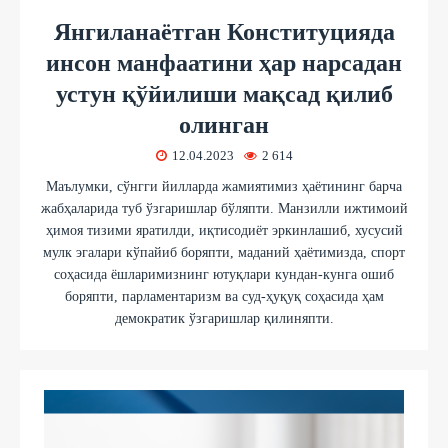
Янгиланаётган Конституцияда
инсон манфаатини ҳар нарсадан
устун қўйилиши мақсад қилиб
олинган
12.04.2023
2 614
Маълумки, сўнгги йилларда жамиятимиз ҳаётининг барча
жабҳаларида туб ўзгаришлар бўляпти. Манзилли ижтимоий
ҳимоя тизими яратилди, иқтисодиёт эркинлашиб, хусусий
мулк эгалари кўпайиб боряпти, маданий ҳаётимизда, спорт
соҳасида ёшларимизнинг ютуқлари кундан-кунга ошиб
боряпти, парламентаризм ва суд-ҳуқуқ соҳасида ҳам
демократик ўзгаришлар қилиняпти.