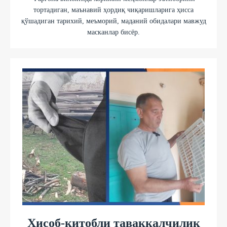
тортадиган, маънавий ҳордиқ чиқаришларига ҳисса
қўшадиган тарихий, меъморий, маданий обидалари мавжуд
масканлар бисёр.
Ҳисоб-китобли таваккалчилик