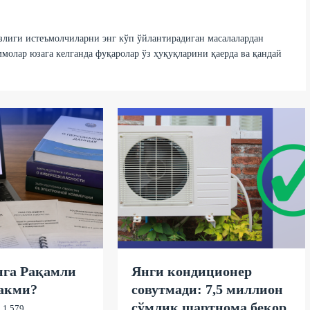
злиги истеъмолчиларни энг кўп ўйлантирадиган масалалардан
олар юзага келганда фуқаролар ўз ҳуқуқларини қаерда ва қандай
нга Рақамли
Янги кондиционер
ракми?
совутмади: 7,5 миллион
сўмлик шартнома бекор
1 579