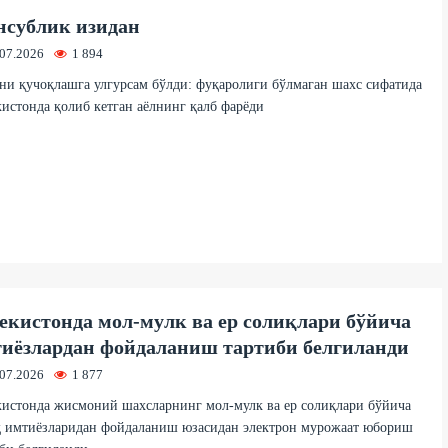
сублик изидан
.07.2026
1 894
и қучоқлашга улгурсам бўлди: фуқаролиги бўлмаган шахс сифатида
истонда қолиб кетган аёлнинг қалб фарёди
екистонда мол-мулк ва ер солиқлари бўйича
иёзлардан фойдаланиш тартиби белгиланди
.07.2026
1 877
истонда жисмоний шахсларнинг мол-мулк ва ер солиқлари бўйича
қ имтиёзларидан фойдаланиш юзасидан электрон мурожаат юбориш