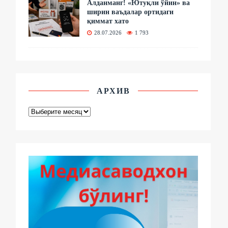
Алданманг! «Ютуқли ўйин» ва
ширин ваъдалар ортидаги
қиммат хато
28.07.2026
1 793
АРХИВ