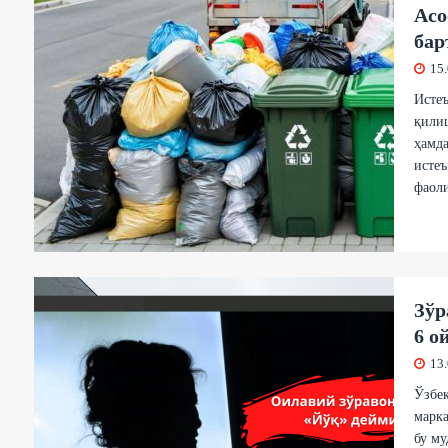
Асо
бар
15
Истеъ
қилиш
ҳамда
исте
фаоли
Зўр
6 о
13
Ўзбек
марка
бу му