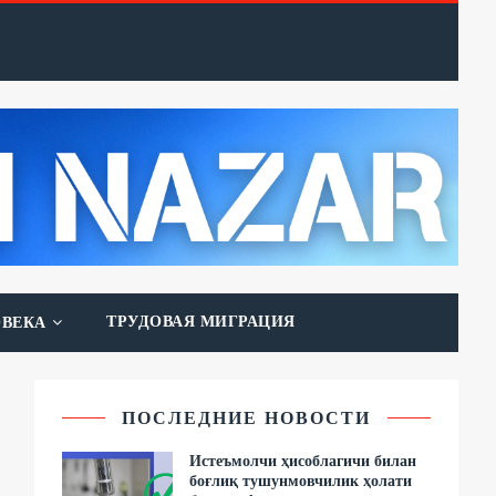
ТРУДОВАЯ МИГРАЦИЯ
ОВЕКА
ПОСЛЕДНИЕ НОВОСТИ
Истеъмолчи ҳисоблагичи билан
боғлиқ тушунмовчилик ҳолати