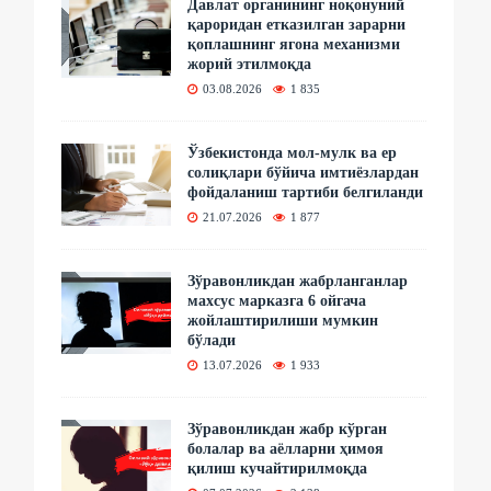
Давлат органининг ноқонуний
қароридан етказилган зарарни
қоплашнинг ягона механизми
жорий этилмоқда
03.08.2026
1 835
Ўзбекистонда мол-мулк ва ер
солиқлари бўйича имтиёзлардан
фойдаланиш тартиби белгиланди
21.07.2026
1 877
Зўравонликдан жабрланганлар
махсус марказга 6 ойгача
жойлаштирилиши мумкин
бўлади
13.07.2026
1 933
Зўравонликдан жабр кўрган
болалар ва аёлларни ҳимоя
қилиш кучайтирилмоқда