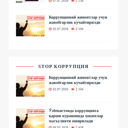
07.07.2026
2 138
Коррупциявий жиноятлар учун
жавобгарлик кучайтирилди
02.07.2026
2 104
STOP КОРРУПЦИЯ
Коррупциявий жиноятлар учун
жавобгарлик кучайтирилди
02.07.2026
2 104
Ўзбекистонда коррупцияга
қарши курашишда ҳокимлар
масъулияти оширилади
06.05.2026
2 458