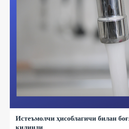
Истеъмолчи ҳисоблагичи билан бо
қилинди