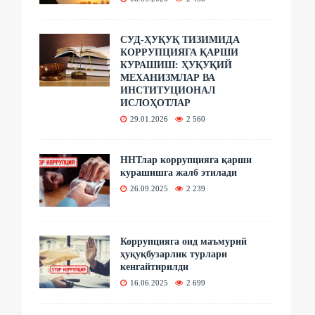
СУД-ҲУҚУҚ ТИЗИМИДА
КОРРУПЦИЯГА ҚАРШИ
КУРАШИШ: ҲУҚУҚИЙ
МЕХАНИЗМЛАР ВА
ИНСТИТУЦИОНАЛ
ИСЛОҲОТЛАР
29.01.2026
2 560
ННТлар коррупцияга қарши
курашишга жалб этилади
26.09.2025
2 239
Коррупцияга оид маъмурий
ҳуқуқбузарлик турлари
кенгайтирилди
16.06.2025
2 699