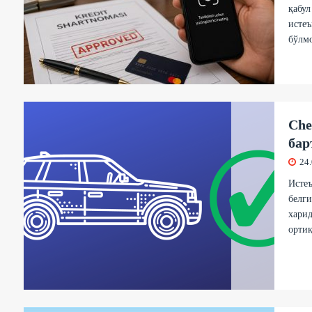
қабул
истеъ
бўлмо
Che
бар
24
Истеъ
белги
харид
орти