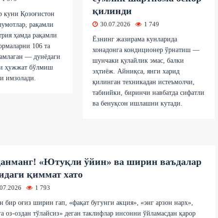
қилинди
р куни Қозоғистон
30.07.2026
1 749
лумотлар, рақамли
трия ҳамда рақамли
Ёзнинг жазирама кунларида
ормаларни 106 та
хонадонга кондиционер ўрнатиш —
жамлаган — дунёдаги
шунчаки қулайлик эмас, балки
ги ҳужжат бўлмиш
эҳтиёж. Айниқса, янги харид
и имзолади.
қилинган техникадан истеъмолчи,
табиийки, биринчи навбатда сифатли
ва бенуқсон ишлашни кутади.
анманг! «Ютуқли ўйин» ва ширин ваъдалар
идаги қиммат хато
.07.2026
1 793
н бир оғиз ширин гап, «фақат бугунги акция», «энг арзон нарх»,
а оз-оздан тўлайсиз» деган таклифлар инсонни ўйламасдан қарор