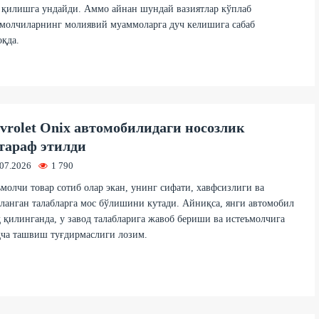
 қилишга ундайди. Аммо айнан шундай вазиятлар кўплаб
молчиларнинг молиявий муаммоларга дуч келишига сабаб
қда.
vrolet Onix автомобилидаги носозлик
тараф этилди
.07.2026
1 790
молчи товар сотиб олар экан, унинг сифати, хавфсизлиги ва
ланган талабларга мос бўлишини кутади. Айниқса, янги автомобил
 қилинганда, у завод талабларига жавоб бериши ва истеъмолчига
қча ташвиш туғдирмаслиги лозим.