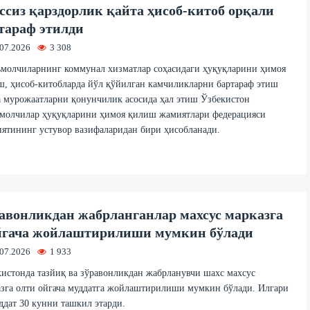
ссиз қарздорлик қайта ҳисоб-китоб орқали
тараф этилди
.07.2026
3 308
молчиларнинг коммунал хизматлар соҳасидаги ҳуқуқларини ҳимоя
, ҳисоб-китобларда йўл қўйилган камчиликларни бартараф этиш
 мурожаатларни қонунчилик асосида ҳал этиш Ўзбекистон
ъмолчилар ҳуқуқларини ҳимоя қилиш жамиятлари федерацияси
ятининг устувор вазифаларидан бири ҳисобланади.
авонликдан жабрланганлар махсус марказга
йгача жойлаштирилиши мумкин бўлади
.07.2026
1 933
истонда тазйиқ ва зўравонликдан жабрланувчи шахс махсус
зга олти ойгача муддатга жойлаштирилиши мумкин бўлади. Илгари
ддат 30 кунни ташкил этарди.