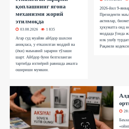
қоплашнинг ягона
2026-йил 9-янва
механизми жорий
Президенти маъ
этилмоқда
активлар, биоме
ҳукуматга оид н
03.08.2026
1 835
моддада ўзида 
Агар суд муайян айбдор шахсни
илк ушбу турда
аниқласа, у етказилган моддий ва
Рақамли кодексн
(ёки) маънавий зарарни тўлаши
шарт. Айбдор буни белгиланган
тартибда ихтиёрий равишда амалга
ошириши мумкин.
Алд
орт
28
Баъза
«ойиг