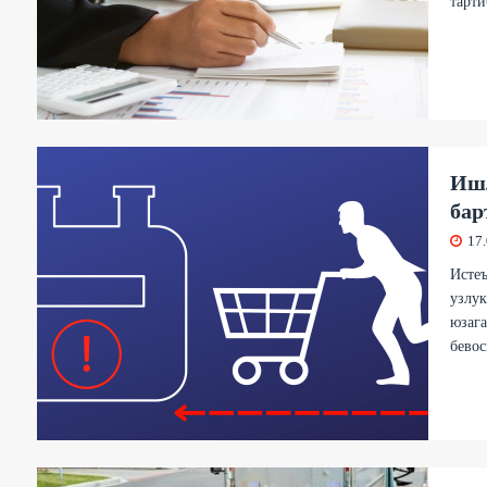
тарти
Ишл
бар
17
Истеъ
узлук
юзага
бевос