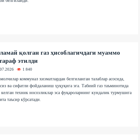
би белгиланди.
амай қолган газ ҳисоблагичдаги муаммо
тараф этилди
.07.2026
1 840
молчилар коммунал хизматлардан белгиланган талаблар асосида,
сиз ва сифатли фойдаланиш ҳуқуқига эга. Табиий газ таъминотида
 келган техник носозликлар эса фуқароларнинг кундалик турмушига
ита таъсир кўрсатади.