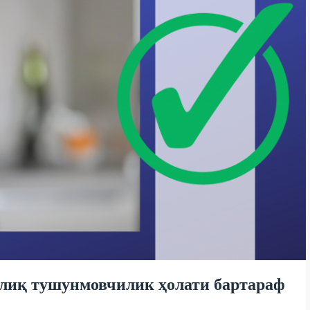
ғлиқ тушунмовчилик ҳолати бартараф