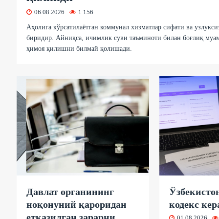
06.08.2026
1 156
Аҳолига кўрсатилаётган коммунал хизматлар сифати ва узлукси
биридир. Айниқса, ичимлик суви таъминоти билан боғлиқ муамм
ҳимоя қилишни билмай қолишади.
Давлат органининг
Ўзбекисто
ноқонуний қароридан
кодекс ке
етказилган зарарни
01.08.2026