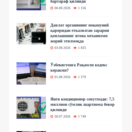
бартараф қилинди
06.08.2026
1 156
Давлат органининг ноқонуний
қароридан етказилган зарарни
қоплашнинг ягона механизми
жорий этилмоқда
03.08.2026
1 835
Ўзбекистонга Рақамли кодекс
керакми?
01.08.2026
1 579
Янги кондиционер совутмади: 7,5
миллион сўмлик шартнома бекор
қилинди
30.07.2026
1 749