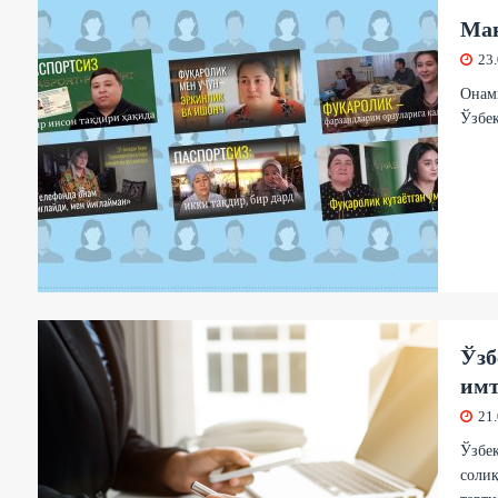
Ман
23
Онамн
Ўзбек
Ўзб
имт
21
Ўзбек
соли