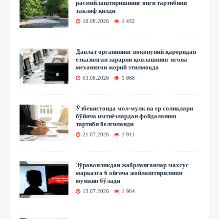
расмийлаштиришнинг янги тартибини
таклиф қилди
10.08.2026
1 432
Давлат органининг ноқонуний қароридан
етказилган зарарни қоплашнинг ягона
механизми жорий этилмоқда
03.08.2026
1 868
Ўзбекистонда мол-мулк ва ер солиқлари
бўйича имтиёзлардан фойдаланиш
тартиби белгиланди
21.07.2026
1 911
Зўравонликдан жабрланганлар махсус
марказга 6 ойгача жойлаштирилиши
мумкин бўлади
13.07.2026
1 964