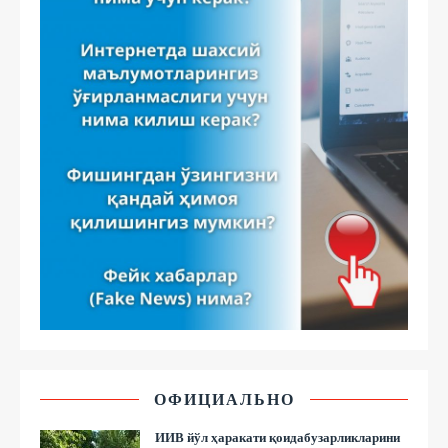
ОФИЦИАЛЬНО
ИИВ йўл ҳаракати қоидабузарликларини