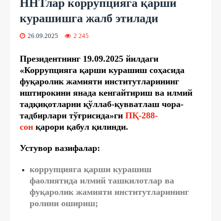
ННТлар коррупцияга қарши
курашишга жалб этилади
26.09.2025
2 245
Президентнинг 19.09.2025 йилдаги
«Коррупцияга қарши курашиш соҳасида
фуқаролик жамияти институтларининг
иштирокини янада кенгайтириш ва илмий
тадқиқотларни қўллаб-қувватлаш чора-
тадбирлари тўғрисида»ги
ПҚ-288-
сон
қарори қабул қилинди.
Устувор вазифалар:
коррупцияга қарши курашиш
фаолиятида илмий ташкилотлар ва
фуқаролик жамияти институтларининг
ролини ошириш;