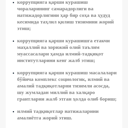
коррупцияга қарши курашиш
чораларининг самарадорлиги ва
натижадорлигини ҳар бир соҳа ва ҳудуд
кесимида таҳлил қилиш тизимини жорий
этиш;
коррупцияга қарши курашишга етакчи
маҳаллий ва хорижий олий таълим
муассасалари ҳамда илмий-тадқиқот
институтларини кенг жалб этиш;
коррупцияга қарши курашиш масалалари
бўйича комплекс социологик, илмий ва
амалий тадқиқотларни тизимли асосда,
шу жумладан миллий ва халқаро
грантларни жалб этган ҳолда олиб бориш;
илмий тадқиқотлар натижаларини
амалиётга жорий этиш.