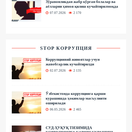
Зўравонликдан жабр кўрган болалар ва
аёлларни ҳимоя қилиш кучайтирилмоқда
07.07.2026
2 170
STOP КОРРУПЦИЯ
Коррупциявий жиноятлар учун
жавобгарлик кучайтирилди
02.07.2026
2 135
Ўзбекистонда коррупцияга қарши
курашишда ҳокимлар масъулияти
оширилади
06.05.2026
2 465
СУД-ҲУҚУҚ ТИЗИМИДА