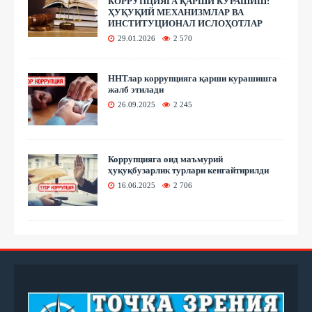
КОРРУПЦИЯГА ҚАРШИ КУРАШИШ:
ҲУҚУҚИЙ МЕХАНИЗМЛАР ВА
ИНСТИТУЦИОНАЛ ИСЛОҲОТЛАР
29.01.2026
2 570
ННТлар коррупцияга қарши курашишга
жалб этилади
26.09.2025
2 245
Коррупцияга оид маъмурий
ҳуқуқбузарлик турлари кенгайтирилди
16.06.2025
2 706