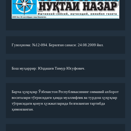
Гувоҳнома: №12-094. Берилган санаси: 24.08.2009 йил.
Бош муҳаррир: Юлдашев Тимур Юсуфович.
Барча ҳуқуқлар Ўзбекистон Республикасининг оммавий ахборот
воситалари тўғрисидаги ҳамда муаллифлик ва турдош ҳуқуқлар
тўғрисидаги қонун ҳужжатларида белгиланган тартибда
ҳимояланган.