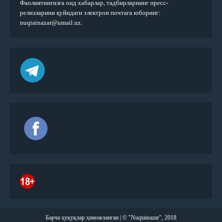
Фаолиятингизга оид хабарлар, тадбирларнинг пресс-
релизларини қуйидаги электрон почтага юборинг:
nuqtainazar@umail.uz.
Барча ҳуқуқлар ҳимояланган | © "Nuqtainazar", 2018