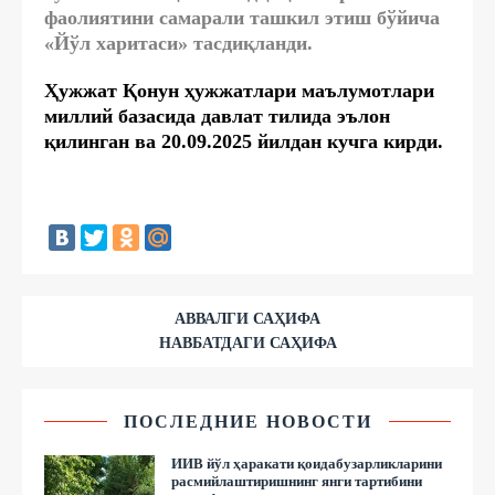
фаолиятини самарали ташкил этиш бўйича
«Йўл харитаси» тасдиқланди.
Ҳужжат Қонун ҳужжатлари маълумотлари
миллий базасида давлат тилида эълон
қилинган ва 20.09.2025 йилдан кучга кирди.
АВВАЛГИ САҲИФА
НАВБАТДАГИ САҲИФА
ПОСЛЕДНИЕ НОВОСТИ
ИИВ йўл ҳаракати қоидабузарликларини
расмийлаштиришнинг янги тартибини