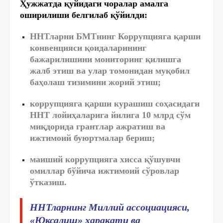
Ҳужжатда қуйидаги чоралар амалга
оширилиши белгилаб қўйилди:
ННТларни БМТнинг Коррупцияга қарши
конвенцияси қоидаларининг
бажарилишини мониторинг қилишга
жалб этиш ва улар томонидан муқобил
баҳолаш тизимини жорий этиш;
коррупцияга қарши курашиш соҳасидаги
ННТ лойиҳаларига йилига 10 млрд сўм
миқдорида грантлар ажратиш ва
ижтимоий буюртмалар бериш;
маиший коррупцияга хисса қўшувчи
омиллар бўйича ижтимоий сўровлар
ўтказиш.
ННТларнинг Миллий ассоциацияси,
«Юксалиш» ҳаракати ва