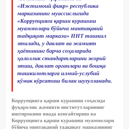
«Ижтимоий фикр» республика
марказининг муассислигида
«Коррупцияга қарши курашиш
муаммолари бўйича минтақавий
тадқиқот маркази» ННТ ташкил
этилади, у давлат ва жамият
ҳаётининг барча соҳаларида
ҳалоллик стандартларини жорий
этиш, давлат органлари ва бошқа
ташкилотларга илмий-услубий
кўмак кўрсатиш билан шуғулланади.
Коррупцияга қарши курашиш соҳасида
фуқаролик жамияти институтларининг
иштирокини янада кенгайтириш ва
Коррупцияга қарши курашиш муаммолари
бўйича минтақавий тадқиқот марказининг