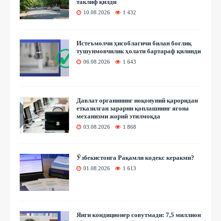
таклиф қилди
10.08.2026
1 432
Истеъмолчи ҳисоблагичи билан боғлиқ
тушунмовчилик ҳолати бартараф қилинди
06.08.2026
1 643
Давлат органининг ноқонуний қароридан
етказилган зарарни қоплашнинг ягона
механизми жорий этилмоқда
03.08.2026
1 868
Ўзбекистонга Рақамли кодекс керакми?
01.08.2026
1 613
Янги кондиционер совутмади: 7,5 миллион