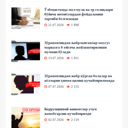
Ўзбекистонда мол-мулк ва ер солиқлари
бўйича имтиёзлардан фойдаланиш
тартиби белгиланди
21.07.2026
1 898
Зўравонликдан жабрланганлар махсус
марказга 6 ойгача жойлаштирилиши
мумкин бўлади
13.07.2026
1 951
Зўравонликдан жабр кўрган болалар ва
аёлларни ҳимоя қилиш кучайтирилмоқда
07.07.2026
2 155
Коррупциявий жиноятлар учун
жавобгарлик кучайтирилди
02.07.2026
2 119