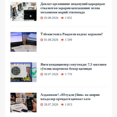
Давлат органининг ноқонуний қароридан
етказилган зарарни қоплашнинг ягона
механизми жорий этилмоқда
03.08.2026
1 852
Ўзбекистонга Рақамли кодекс керакми?
01.08.2026
1 599
Янги кондиционер совутмади: 7,5 миллион
сўмлик шартнома бекор қилинди
30.07.2026
1 770
Алданманг! «Ютуқли ўйин» ва ширин
ваъдалар ортидаги қиммат хато
28.07.2026
1 813