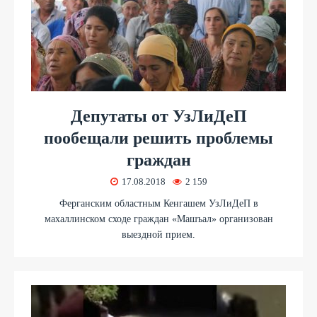
Депутаты от УзЛиДеП
пообещали решить проблемы
граждан
17.08.2018
2 159
Ферганским областным Кенгашем УзЛиДеП в
махаллинском сходе граждан «Машъал» организован
выездной прием.