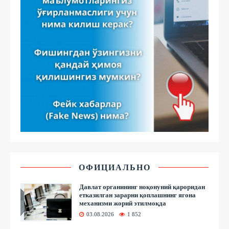
ОФИЦИАЛЬНО
Давлат органининг ноқонуний қароридан
етказилган зарарни қоплашнинг ягона
механизми жорий этилмоқда
03.08.2026
1 852