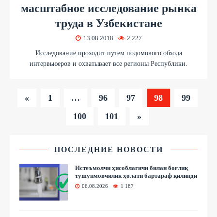
масштабное исследование рынка
труда в Узбекистане
13.08.2018
2 227
Исследование проходит путем подомового обхода
интервьюеров и охватывает все регионы Республики.
«
1
…
96
97
98
99
100
101
»
ПОСЛЕДНИЕ НОВОСТИ
Истеъмолчи ҳисоблагичи билан боғлиқ
тушунмовчилик ҳолати бартараф қилинди
06.08.2026
1 187