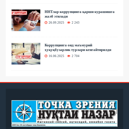
ННТлар коррупцияга қарши курашишга
жалб этилади
26.09.2025
2 243
Коррупцияга оид маъмурий
ҳуқуқбузарлик турлари кенгайтирилди
16.06.2025
2 704