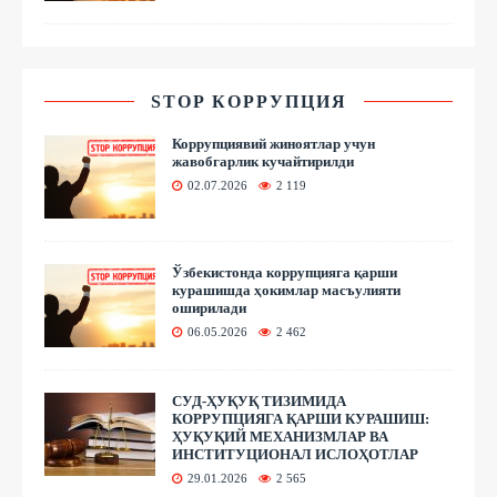
STOP КОРРУПЦИЯ
Коррупциявий жиноятлар учун
жавобгарлик кучайтирилди
02.07.2026
2 119
Ўзбекистонда коррупцияга қарши
курашишда ҳокимлар масъулияти
оширилади
06.05.2026
2 462
СУД-ҲУҚУҚ ТИЗИМИДА
КОРРУПЦИЯГА ҚАРШИ КУРАШИШ:
ҲУҚУҚИЙ МЕХАНИЗМЛАР ВА
ИНСТИТУЦИОНАЛ ИСЛОҲОТЛАР
29.01.2026
2 565