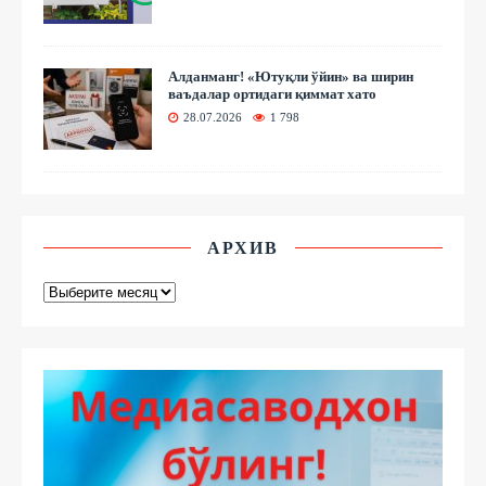
Алданманг! «Ютуқли ўйин» ва ширин
ваъдалар ортидаги қиммат хато
28.07.2026
1 798
АРХИВ