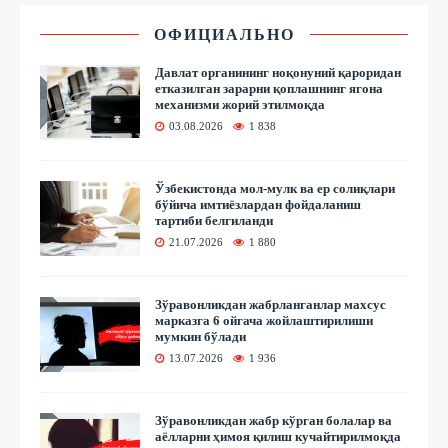
ОФИЦИАЛЬНО
Давлат органининг ноқонуний қароридан
етказилган зарарни қоплашнинг ягона
механизми жорий этилмоқда
03.08.2026
1 838
Ўзбекистонда мол-мулк ва ер солиқлари
бўйича имтиёзлардан фойдаланиш
тартиби белгиланди
21.07.2026
1 880
Зўравонликдан жабрланганлар махсус
марказга 6 ойгача жойлаштирилиши
мумкин бўлади
13.07.2026
1 936
Зўравонликдан жабр кўрган болалар ва
аёлларни ҳимоя қилиш кучайтирилмоқда