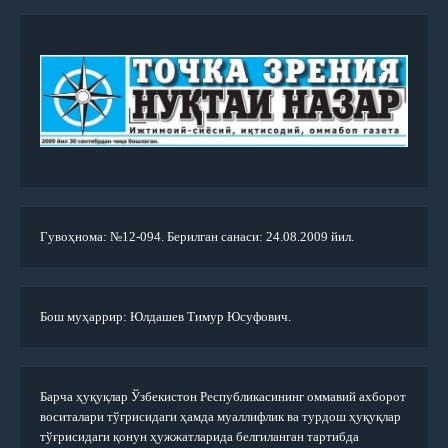
Гувоҳнома: №12-094. Берилган санаси: 24.08.2009 йил.
Бош муҳаррир: Юлдашев Тимур Юсуфович.
Барча ҳуқуқлар Ўзбекистон Республикасининг оммавий ахборот
воситалари тўғрисидаги ҳамда муаллифлик ва турдош ҳуқуқлар
тўғрисидаги қонун ҳужжатларида белгиланган тартибда