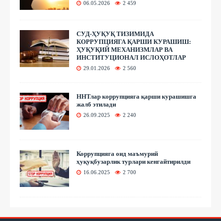
06.05.2026
2 459
СУД-ҲУҚУҚ ТИЗИМИДА
КОРРУПЦИЯГА ҚАРШИ КУРАШИШ:
ҲУҚУҚИЙ МЕХАНИЗМЛАР ВА
ИНСТИТУЦИОНАЛ ИСЛОҲОТЛАР
29.01.2026
2 560
ННТлар коррупцияга қарши курашишга
жалб этилади
26.09.2025
2 240
Коррупцияга оид маъмурий
ҳуқуқбузарлик турлари кенгайтирилди
16.06.2025
2 700