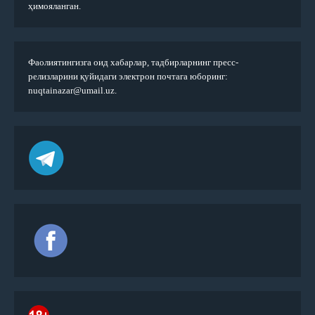
ҳимояланган.
Фаолиятингизга оид хабарлар, тадбирларнинг пресс-
релизларини қуйидаги электрон почтага юборинг:
nuqtainazar@umail.uz.