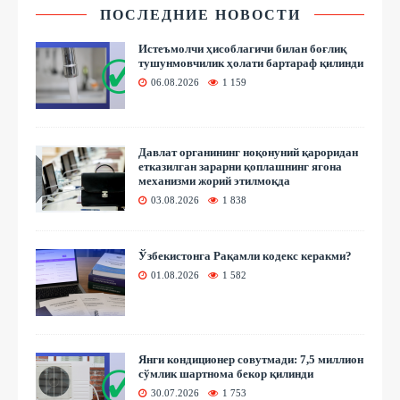
ПОСЛЕДНИЕ НОВОСТИ
Истеъмолчи ҳисоблагичи билан боғлиқ
тушунмовчилик ҳолати бартараф қилинди
06.08.2026
1 159
Давлат органининг ноқонуний қароридан
етказилган зарарни қоплашнинг ягона
механизми жорий этилмоқда
03.08.2026
1 838
Ўзбекистонга Рақамли кодекс керакми?
01.08.2026
1 582
Янги кондиционер совутмади: 7,5 миллион
сўмлик шартнома бекор қилинди
30.07.2026
1 753