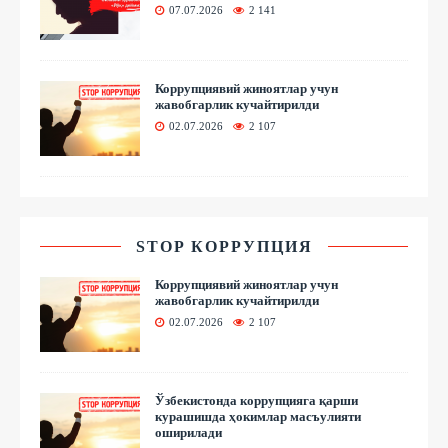
07.07.2026
2 141
Коррупциявий жиноятлар учун
жавобгарлик кучайтирилди
02.07.2026
2 107
STOP КОРРУПЦИЯ
Коррупциявий жиноятлар учун
жавобгарлик кучайтирилди
02.07.2026
2 107
Ўзбекистонда коррупцияга қарши
курашишда ҳокимлар масъулияти
оширилади