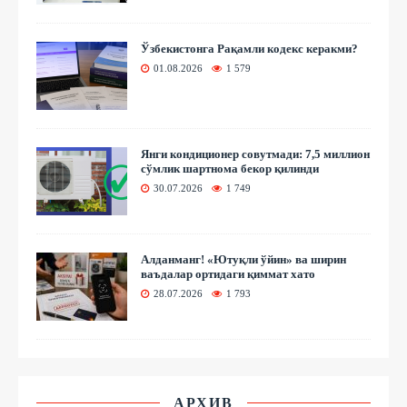
Ўзбекистонга Рақамли кодекс керакми?
01.08.2026
1 579
Янги кондиционер совутмади: 7,5 миллион
сўмлик шартнома бекор қилинди
30.07.2026
1 749
Алданманг! «Ютуқли ўйин» ва ширин
ваъдалар ортидаги қиммат хато
28.07.2026
1 793
АРХИВ