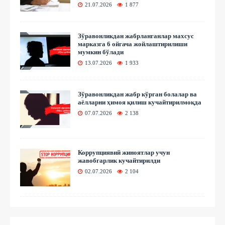
21.07.2026
1 877
Зўравонликдан жабрланганлар махсус
марказга 6 ойгача жойлаштирилиши
мумкин бўлади
13.07.2026
1 933
Зўравонликдан жабр кўрган болалар ва
аёлларни ҳимоя қилиш кучайтирилмоқда
07.07.2026
2 138
Коррупциявий жиноятлар учун
жавобгарлик кучайтирилди
02.07.2026
2 104