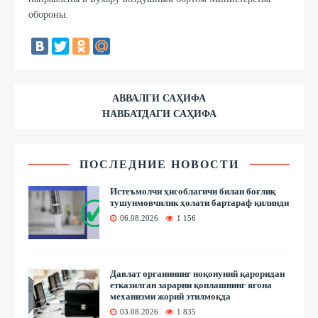
обороны.
АВВАЛГИ САҲИФА
НАВБАТДАГИ САҲИФА
ПОСЛЕДНИЕ НОВОСТИ
Истеъмолчи ҳисоблагичи билан боғлиқ
тушунмовчилик ҳолати бартараф қилинди
06.08.2026
1 156
Давлат органининг ноқонуний қароридан
етказилган зарарни қоплашнинг ягона
механизми жорий этилмоқда
03.08.2026
1 835