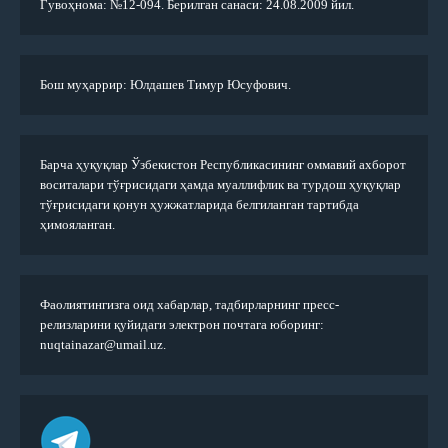
Гувоҳнома: №12-094. Берилган санаси: 24.08.2009 йил.
Бош муҳаррир: Юлдашев Тимур Юсуфович.
Барча ҳуқуқлар Ўзбекистон Республикасининг оммавий ахборот
воситалари тўғрисидаги ҳамда муаллифлик ва турдош ҳуқуқлар
тўғрисидаги қонун ҳужжатларида белгиланган тартибда
ҳимояланган.
Фаолиятингизга оид хабарлар, тадбирларнинг пресс-
релизларини қуйидаги электрон почтага юборинг:
nuqtainazar@umail.uz.