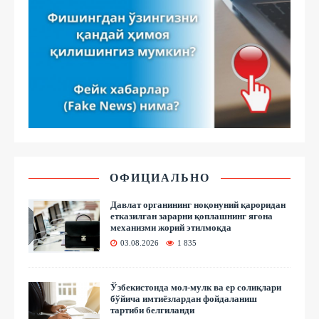
ОФИЦИАЛЬНО
Давлат органининг ноқонуний қароридан
етказилган зарарни қоплашнинг ягона
механизми жорий этилмоқда
03.08.2026
1 835
Ўзбекистонда мол-мулк ва ер солиқлари
бўйича имтиёзлардан фойдаланиш
тартиби белгиланди