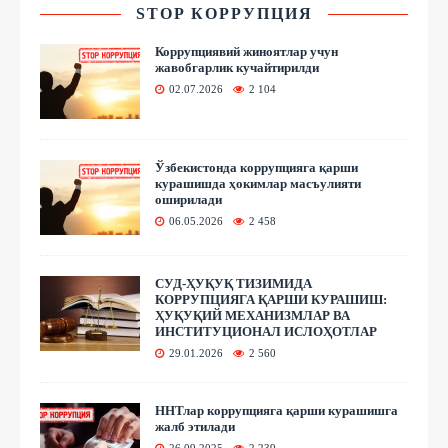
STOP КОРРУПЦИЯ
Коррупциявий жиноятлар учун
жавобгарлик кучайтирилди
02.07.2026
2 104
Ўзбекистонда коррупцияга қарши
курашишда ҳокимлар масъулияти
оширилади
06.05.2026
2 458
СУД-ҲУҚУҚ ТИЗИМИДА
КОРРУПЦИЯГА ҚАРШИ КУРАШИШ:
ҲУҚУҚИЙ МЕХАНИЗМЛАР ВА
ИНСТИТУЦИОНАЛ ИСЛОҲОТЛАР
29.01.2026
2 560
ННТлар коррупцияга қарши курашишга
жалб этилади