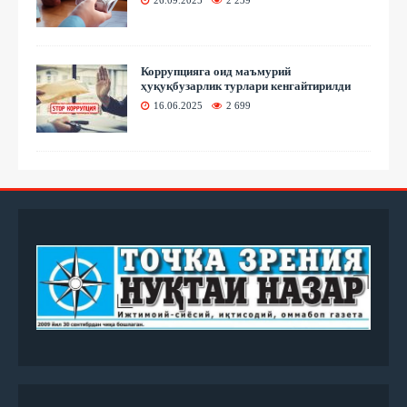
26.09.2025
2 239
Коррупцияга оид маъмурий
ҳуқуқбузарлик турлари кенгайтирилди
16.06.2025
2 699