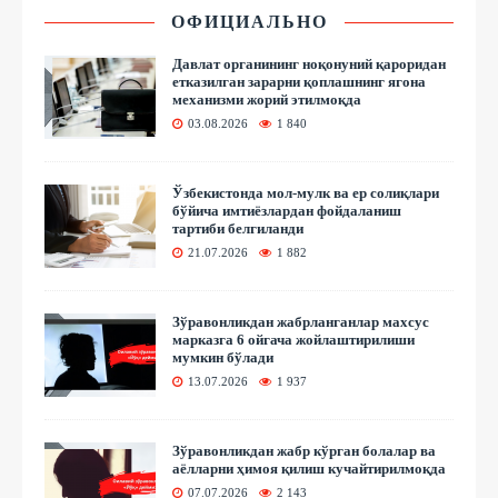
ОФИЦИАЛЬНО
Давлат органининг ноқонуний қароридан
етказилган зарарни қоплашнинг ягона
механизми жорий этилмоқда
03.08.2026
1 840
Ўзбекистонда мол-мулк ва ер солиқлари
бўйича имтиёзлардан фойдаланиш
тартиби белгиланди
21.07.2026
1 882
Зўравонликдан жабрланганлар махсус
марказга 6 ойгача жойлаштирилиши
мумкин бўлади
13.07.2026
1 937
Зўравонликдан жабр кўрган болалар ва
аёлларни ҳимоя қилиш кучайтирилмоқда
07.07.2026
2 143