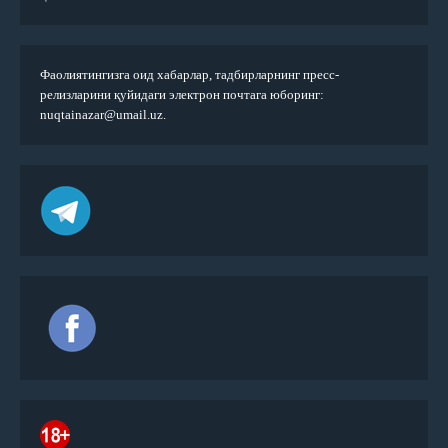
Фаолиятингизга оид хабарлар, тадбирларнинг пресс-
релизларини қуйидаги электрон почтага юборинг:
nuqtainazar@umail.uz.