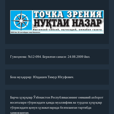
Гувоҳнома: №12-094. Берилган санаси: 24.08.2009 йил.
Бош муҳаррир: Юлдашев Тимур Юсуфович.
Барча ҳуқуқлар Ўзбекистон Республикасининг оммавий ахборот
воситалари тўғрисидаги ҳамда муаллифлик ва турдош ҳуқуқлар
тўғрисидаги қонун ҳужжатларида белгиланган тартибда
ҳимояланган.