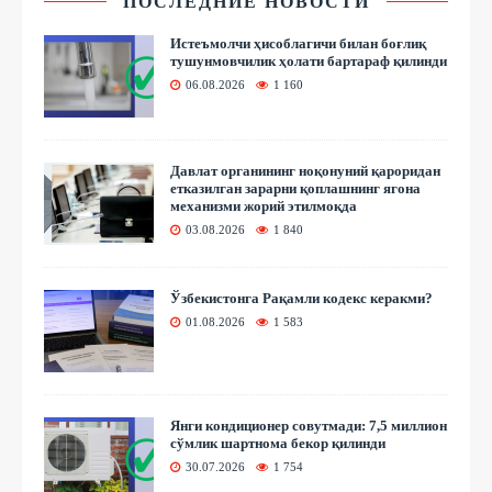
ПОСЛЕДНИЕ НОВОСТИ
Истеъмолчи ҳисоблагичи билан боғлиқ
тушунмовчилик ҳолати бартараф қилинди
06.08.2026
1 160
Давлат органининг ноқонуний қароридан
етказилган зарарни қоплашнинг ягона
механизми жорий этилмоқда
03.08.2026
1 840
Ўзбекистонга Рақамли кодекс керакми?
01.08.2026
1 583
Янги кондиционер совутмади: 7,5 миллион
сўмлик шартнома бекор қилинди
30.07.2026
1 754