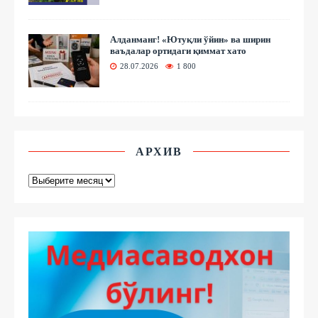
Алданманг! «Ютуқли ўйин» ва ширин
ваъдалар ортидаги қиммат хато
28.07.2026
1 800
АРХИВ