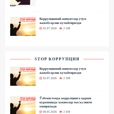
Коррупциявий жиноятлар учун
жавобгарлик кучайтирилди
02.07.2026
2 108
STOP КОРРУПЦИЯ
Коррупциявий жиноятлар учун
жавобгарлик кучайтирилди
02.07.2026
2 108
Ўзбекистонда коррупцияга қарши
курашишда ҳокимлар масъулияти
оширилади
06.05.2026
2 459