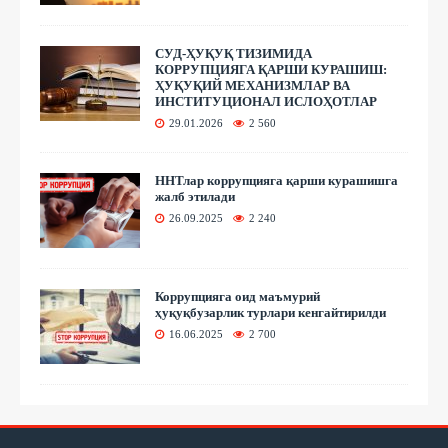
СУД-ҲУҚУҚ ТИЗИМИДА
КОРРУПЦИЯГА ҚАРШИ КУРАШИШ:
ҲУҚУҚИЙ МЕХАНИЗМЛАР ВА
ИНСТИТУЦИОНАЛ ИСЛОҲОТЛАР
29.01.2026
2 560
ННТлар коррупцияга қарши курашишга
жалб этилади
26.09.2025
2 240
Коррупцияга оид маъмурий
ҳуқуқбузарлик турлари кенгайтирилди
16.06.2025
2 700