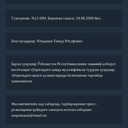
Гувоҳнома: №12-094. Берилган санаси: 24.08.2009 йил.
Бош муҳаррир: Юлдашев Тимур Юсуфович.
Барча ҳуқуқлар Ўзбекистон Республикасининг оммавий ахборот
воситалари тўғрисидаги ҳамда муаллифлик ва турдош ҳуқуқлар
тўғрисидаги қонун ҳужжатларида белгиланган тартибда
ҳимояланган.
Фаолиятингизга оид хабарлар, тадбирларнинг пресс-
релизларини қуйидаги электрон почтага юборинг:
nuqtainazar@umail.uz.