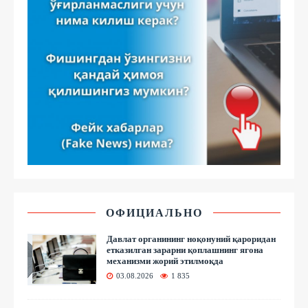
ОФИЦИАЛЬНО
Давлат органининг ноқонуний қароридан
етказилган зарарни қоплашнинг ягона
механизми жорий этилмоқда
03.08.2026
1 835