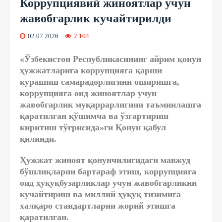
Коррупциявий жиноятлар учун
жавобгарлик кучайтирилди
02.07.2026
2 104
«Ўзбекистон Республикасининг айрим қонун
ҳужжатларига коррупцияга қарши
курашиш самарадорлигини оширишга,
коррупцияга оид жиноятлар учун
жавобгарлик муқаррарлигини таъминлашга
қаратилган қўшимча ва ўзгартириш
киритиш тўғрисида»ги Қонун қабул
қилинди.
Ҳужжат жиноят қонунчилигидаги мавжуд
бўшлиқларни бартараф этиш, коррупцияга
оид ҳуқуқбузарликлар учун жавобгарликни
кучайтириш ва миллий ҳуқуқ тизимига
халқаро стандартларни жорий этишга
қаратилган.