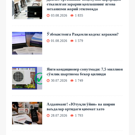
етказилган зарарни қоплашнинг ягона
механизми жорий этилмоқда
03.08.2026
1 835
Ўзбекистонга Рақамли кодекс керакми?
01.08.2026
1 579
Янги кондиционер совутмади: 7,5 миллион
сўмлик шартнома бекор қилинди
30.07.2026
1 749
Алданманг! «Ютуқли ўйин» ва ширин
ваъдалар ортидаги қиммат хато
28.07.2026
1 793