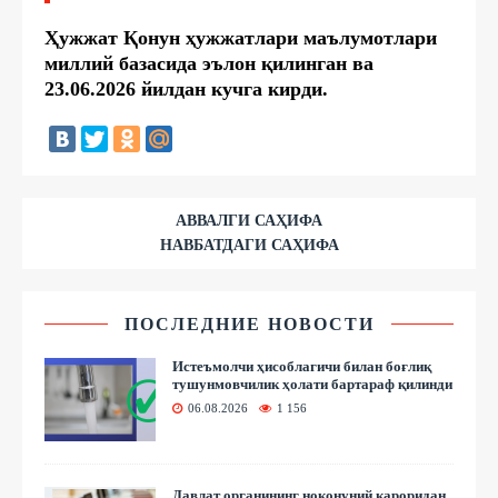
Ҳужжат Қонун ҳужжатлари маълумотлари
миллий базасида эълон қилинган ва
23.06.2026 йилдан кучга кирди.
АВВАЛГИ САҲИФА
НАВБАТДАГИ САҲИФА
ПОСЛЕДНИЕ НОВОСТИ
Истеъмолчи ҳисоблагичи билан боғлиқ
тушунмовчилик ҳолати бартараф қилинди
06.08.2026
1 156
Давлат органининг ноқонуний қароридан