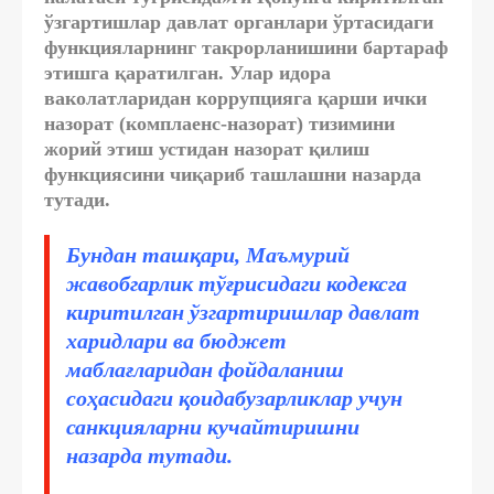
ўзгартишлар давлат органлари ўртасидаги
функцияларнинг такрорланишини бартараф
этишга қаратилган. Улар идора
ваколатларидан коррупцияга қарши ички
назорат (комплаенс-назорат) тизимини
жорий этиш устидан назорат қилиш
функциясини чиқариб ташлашни назарда
тутади.
Бундан ташқари, Маъмурий
жавобгарлик тўғрисидаги кодексга
киритилган ўзгартиришлар давлат
харидлари ва бюджет
маблағларидан фойдаланиш
соҳасидаги қоидабузарликлар учун
санкцияларни кучайтиришни
назарда тутади.