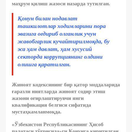
маҳрум қилиш жазоси назарда тутилган.
Қонун билан нодавлат
ташкилотлар ходимларини пора
эвазига оғдириб олганлик учун
жавобгарлик кучайтирилмоқда, бу
эса ҳам давлат, ҳам хусусий
секторда коррупциянинг олдини
олишга қаратилган.
Жиноят кодексининг бир қатор моддаларида
ғаразли ниятларда жиноят содир этиш
жазони оғирлаштирувчи янги
квалификация белгиси сифатида
мустаҳкамланмоқда.
«Ўзбекистон Республикасининг Ҳисоб
палатаси тўғрисида»ги Қонунга киритилган