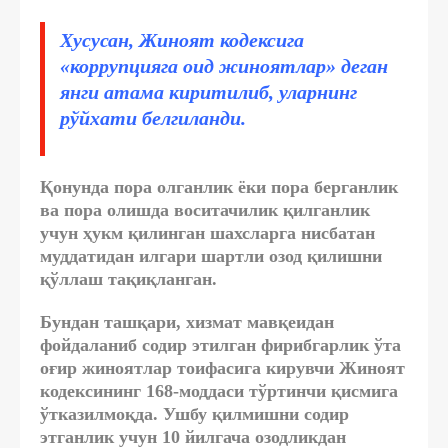
Хусусан, Жиноят кодексига
«коррупцияга оид жиноятлар» деган
янги атама киритилиб, уларнинг
рўйхати белгиланди.
Қонунда пора олганлик ёки пора берганлик
ва пора олишда воситачилик қилганлик
учун ҳукм қилинган шахсларга нисбатан
муддатидан илгари шартли озод қилишни
қўллаш тақиқланган.
Бундан ташқари, хизмат мавқеидан
фойдаланиб содир этилган фирибгарлик ўта
оғир жиноятлар тоифасига кирувчи Жиноят
кодексининг 168-моддаси тўртинчи қисмига
ўтказилмоқда. Ушбу қилмишни содир
этганлик учун 10 йилгача озодликдан