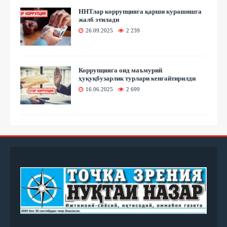
ННТлар коррупцияга қарши курашишга
жалб этилади
26.09.2025
2 239
Коррупцияга оид маъмурий
ҳуқуқбузарлик турлари кенгайтирилди
16.06.2025
2 699