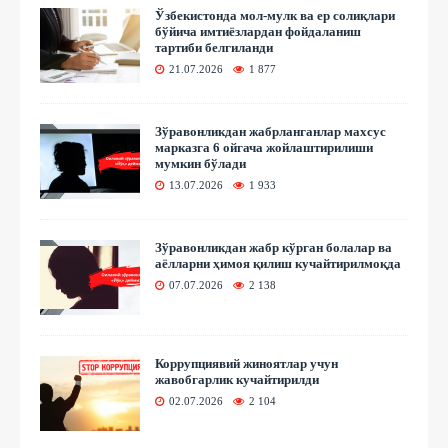
Ўзбекистонда мол-мулк ва ер солиқлари
бўйича имтиёзлардан фойдаланиш
тартиби белгиланди
21.07.2026
1 877
Зўравонликдан жабрланганлар махсус
марказга 6 ойгача жойлаштирилиши
мумкин бўлади
13.07.2026
1 933
Зўравонликдан жабр кўрган болалар ва
аёлларни ҳимоя қилиш кучайтирилмоқда
07.07.2026
2 138
Коррупциявий жиноятлар учун
жавобгарлик кучайтирилди
02.07.2026
2 104