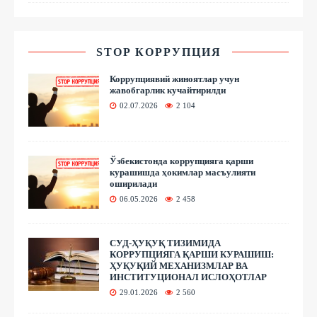
STOP КОРРУПЦИЯ
Коррупциявий жиноятлар учун
жавобгарлик кучайтирилди
02.07.2026
2 104
Ўзбекистонда коррупцияга қарши
курашишда ҳокимлар масъулияти
оширилади
06.05.2026
2 458
СУД-ҲУҚУҚ ТИЗИМИДА
КОРРУПЦИЯГА ҚАРШИ КУРАШИШ:
ҲУҚУҚИЙ МЕХАНИЗМЛАР ВА
ИНСТИТУЦИОНАЛ ИСЛОҲОТЛАР
29.01.2026
2 560