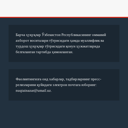
Барча ҳуқуқлар Ўзбекистон Республикасининг оммавий
ахборот воситалари тўғрисидаги ҳамда муаллифлик ва
турдош ҳуқуқлар тўғрисидаги қонун ҳужжатларида
белгиланган тартибда ҳимояланган.
Фаолиятингизга оид хабарлар, тадбирларнинг пресс-
релизларини қуйидаги электрон почтага юборинг:
nuqtainazar@umail.uz.