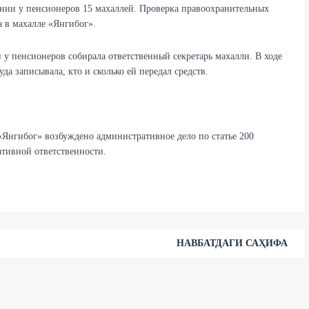
ании у пенсионеров 15 махаллей. Проверка правоохранительных
а в махалле «Янгибог».
у пенсионеров собирала ответственный секретарь махалли. В ходе
да записывала, кто и сколько ей передал средств.
«Янгибог» возбуждено административное дело по статье 200
ативной ответственности.
НАВБАТДАГИ САҲИФА