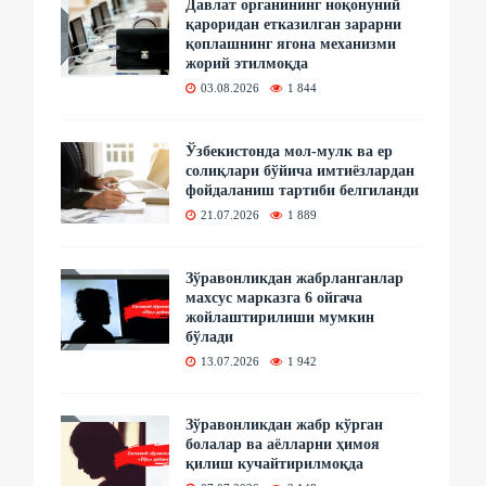
Давлат органининг ноқонуний
қароридан етказилган зарарни
қоплашнинг ягона механизми
жорий этилмоқда
03.08.2026
1 844
Ўзбекистонда мол-мулк ва ер
солиқлари бўйича имтиёзлардан
фойдаланиш тартиби белгиланди
21.07.2026
1 889
Зўравонликдан жабрланганлар
махсус марказга 6 ойгача
жойлаштирилиши мумкин
бўлади
13.07.2026
1 942
Зўравонликдан жабр кўрган
болалар ва аёлларни ҳимоя
қилиш кучайтирилмоқда