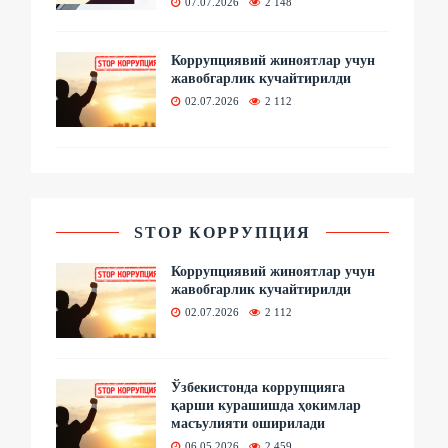
07.07.2026
2 148
Коррупциявий жиноятлар учун
жавобгарлик кучайтирилди
02.07.2026
2 112
STOP КОРРУПЦИЯ
Коррупциявий жиноятлар учун
жавобгарлик кучайтирилди
02.07.2026
2 112
Ўзбекистонда коррупцияга
қарши курашишда ҳокимлар
масъулияти оширилади
06.05.2026
2 459