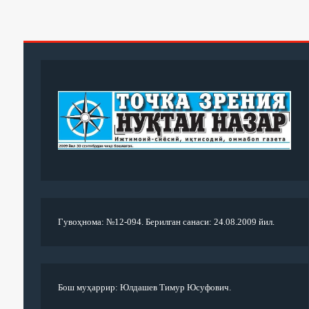
Гувоҳнома: №12-094. Берилган санаси: 24.08.2009 йил.
Бош муҳаррир: Юлдашев Тимур Юсуфович.