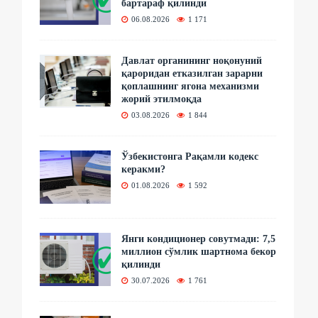
бартараф қилинди
06.08.2026
1 171
Давлат органининг ноқонуний
қароридан етказилган зарарни
қоплашнинг ягона механизми
жорий этилмоқда
03.08.2026
1 844
Ўзбекистонга Рақамли кодекс
керакми?
01.08.2026
1 592
Янги кондиционер совутмади: 7,5
миллион сўмлик шартнома бекор
қилинди
30.07.2026
1 761