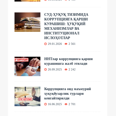
СУД-ҲУҚУҚ ТИЗИМИДА
КОРРУПЦИЯГА ҚАРШИ
КУРАШИШ: ҲУҚУҚИЙ
МЕХАНИЗМЛАР ВА
ИНСТИТУЦИОНАЛ
ИСЛОҲОТЛАР
29.01.2026
2 561
ННТлар коррупцияга қарши
курашишга жалб этилади
26.09.2025
2 242
Коррупцияга оид маъмурий
ҳуқуқбузарлик турлари
кенгайтирилди
16.06.2025
2 701