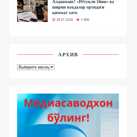
Алданманг! «Ютуқли ўйин» ва
ширин ваъдалар ортидаги
қиммат хато
28.07.2026
1 806
АРХИВ