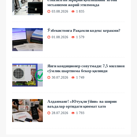
механизми жорий этилмоқда
03.08.2026
1 835
Ўзбекистонга Рақамли кодекс керакми?
01.08.2026
1 579
Янги кондиционер совутмади: 7,5 миллион
сўмлик шартнома бекор қилинди
30.07.2026
1 749
Алданманг! «Ютуқли ўйин» ва ширин
ваъдалар ортидаги қиммат хато
28.07.2026
1 793