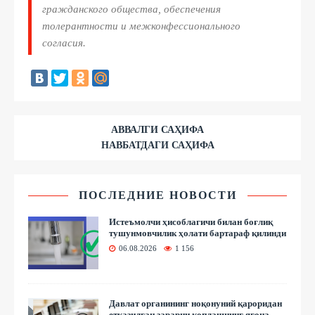
гражданского общества, обеспечения
толерантности и межконфессионального
согласия.
АВВАЛГИ САҲИФА
НАВБАТДАГИ САҲИФА
ПОСЛЕДНИЕ НОВОСТИ
Истеъмолчи ҳисоблагичи билан боғлиқ
тушунмовчилик ҳолати бартараф қилинди
06.08.2026
1 156
Давлат органининг ноқонуний қароридан
етказилган зарарни қоплашнинг ягона