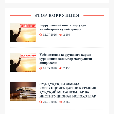
STOP КОРРУПЦИЯ
Коррупциявий жиноятлар учун
жавобгарлик кучайтирилди
02.07.2026
2 104
Ўзбекистонда коррупцияга қарши
курашишда ҳокимлар масъулияти
оширилади
06.05.2026
2 458
СУД-ҲУҚУҚ ТИЗИМИДА
КОРРУПЦИЯГА ҚАРШИ КУРАШИШ:
ҲУҚУҚИЙ МЕХАНИЗМЛАР ВА
ИНСТИТУЦИОНАЛ ИСЛОҲОТЛАР
29.01.2026
2 560