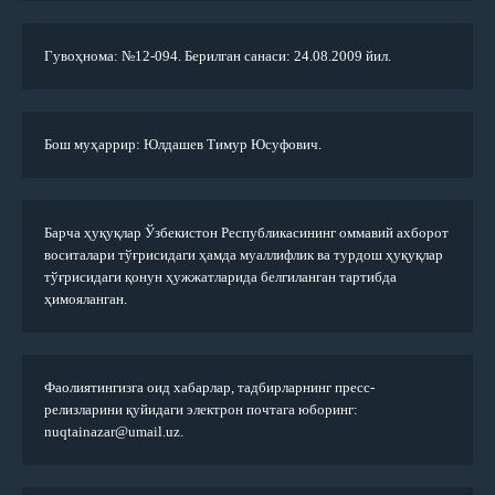
Гувоҳнома: №12-094. Берилган санаси: 24.08.2009 йил.
Бош муҳаррир: Юлдашев Тимур Юсуфович.
Барча ҳуқуқлар Ўзбекистон Республикасининг оммавий ахборот
воситалари тўғрисидаги ҳамда муаллифлик ва турдош ҳуқуқлар
тўғрисидаги қонун ҳужжатларида белгиланган тартибда
ҳимояланган.
Фаолиятингизга оид хабарлар, тадбирларнинг пресс-
релизларини қуйидаги электрон почтага юборинг:
nuqtainazar@umail.uz.