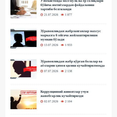
Ўзбекистонда мол-мулк ва ер солиқлари
бўйича имтиёзлардан фойдаланиш
тартиби белгиланди
21.07.2026
1 877
Зўравонликдан жабрланганлар махсус
марказга 6 ойгача жойлаштирилиши
мумкин бўлади
13.07.2026
1 933
Зўравонликдан жабр кўрган болалар ва
аёлларни ҳимоя қилиш кучайтирилмоқда
07.07.2026
2 138
Коррупциявий жиноятлар учун
жавобгарлик кучайтирилди
02.07.2026
2 104