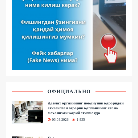
ОФИЦИАЛЬНО
Давлат органининг ноқонуний қароридан
етказилган зарарни қоплашнинг ягона
механизми жорий этилмоқда
03.08.2026
1 835