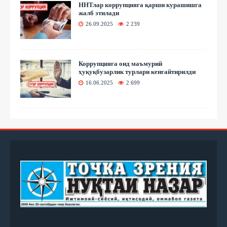
ННТлар коррупцияга қарши курашишга
жалб этилади
26.09.2025
2 239
Коррупцияга оид маъмурий
ҳуқуқбузарлик турлари кенгайтирилди
16.06.2025
2 699