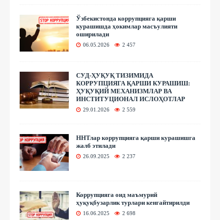
Ўзбекистонда коррупцияга қарши
курашишда ҳокимлар масъулияти
оширилади
06.05.2026
2 457
СУД-ҲУҚУҚ ТИЗИМИДА
КОРРУПЦИЯГА ҚАРШИ КУРАШИШ:
ҲУҚУҚИЙ МЕХАНИЗМЛАР ВА
ИНСТИТУЦИОНАЛ ИСЛОҲОТЛАР
29.01.2026
2 559
ННТлар коррупцияга қарши курашишга
жалб этилади
26.09.2025
2 237
Коррупцияга оид маъмурий
ҳуқуқбузарлик турлари кенгайтирилди
16.06.2025
2 698