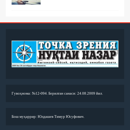
Гувоҳнома: №12-094. Берилган санаси: 24.08.2009 йил.
Бош муҳаррир: Юлдашев Тимур Юсуфович.