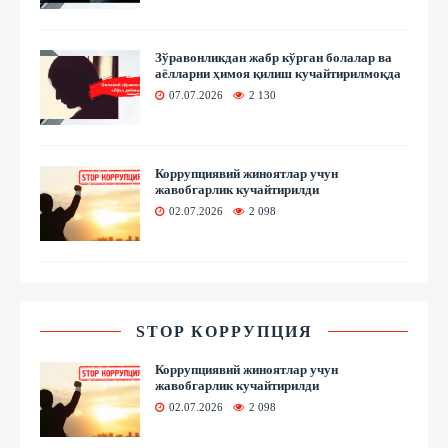
Зўравонликдан жабр кўрган болалар ва
аёлларни ҳимоя қилиш кучайтирилмоқда
07.07.2026
2 130
Коррупциявий жиноятлар учун
жавобгарлик кучайтирилди
02.07.2026
2 098
STOP КОРРУПЦИЯ
Коррупциявий жиноятлар учун
жавобгарлик кучайтирилди
02.07.2026
2 098