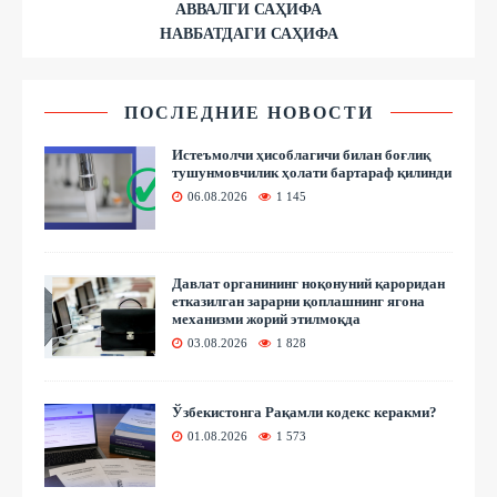
АВВАЛГИ САҲИФА
НАВБАТДАГИ САҲИФА
ПОСЛЕДНИЕ НОВОСТИ
Истеъмолчи ҳисоблагичи билан боғлиқ
тушунмовчилик ҳолати бартараф қилинди
06.08.2026
1 145
Давлат органининг ноқонуний қароридан
етказилган зарарни қоплашнинг ягона
механизми жорий этилмоқда
03.08.2026
1 828
Ўзбекистонга Рақамли кодекс керакми?
01.08.2026
1 573