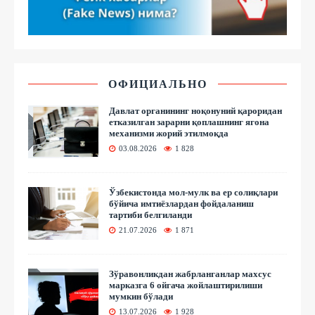
ОФИЦИАЛЬНО
Давлат органининг ноқонуний қароридан
етказилган зарарни қоплашнинг ягона
механизми жорий этилмоқда
03.08.2026
1 828
Ўзбекистонда мол-мулк ва ер солиқлари
бўйича имтиёзлардан фойдаланиш
тартиби белгиланди
21.07.2026
1 871
Зўравонликдан жабрланганлар махсус
марказга 6 ойгача жойлаштирилиши
мумкин бўлади
13.07.2026
1 928