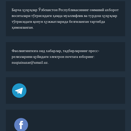
Барча ҳуқуқлар Ўзбекистон Республикасининг оммавий ахборот
воситалари тўғрисидаги ҳамда муаллифлик ва турдош ҳуқуқлар
тўғрисидаги қонун ҳужжатларида белгиланган тартибда
ҳимояланган.
Фаолиятингизга оид хабарлар, тадбирларнинг пресс-
релизларини қуйидаги электрон почтага юборинг:
nuqtainazar@umail.uz.