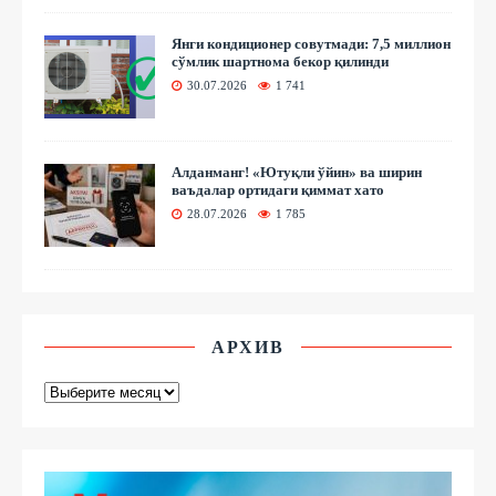
Янги кондиционер совутмади: 7,5 миллион
сўмлик шартнома бекор қилинди
30.07.2026
1 741
Алданманг! «Ютуқли ўйин» ва ширин
ваъдалар ортидаги қиммат хато
28.07.2026
1 785
АРХИВ