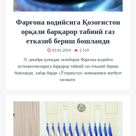
Фарғона водийсига Қозоғистон
орқали барқарор табиий газ
етказиб бериш бошланди
03.01.2019
2 510
31 декабрь кунидан эътиборан Фарғона водийси
истеъмолчиларига барқарор табиий газ етказиб бериш
бошланди, хабар берди «Ўзтрансгаз» компанияси матбуот
хизмати.