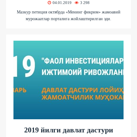
04.01.2019
3 298
Мазкур петиция октябрда «Менинг фикрим» жамоавий
мурожаатлар порталига жойлаштирилган эди.
2019 йилги давлат дастури