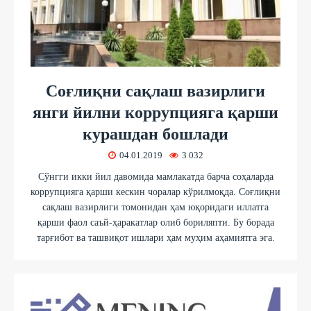
Соғлиқни сақлаш вазирлиги
янги йилни коррупцияга қарши
курашдан бошлади
04.01.2019
3 032
Сўнгги икки йил давомида мамлакатда барча соҳаларда
коррупцияга қарши кескин чоралар кўрилмоқда. Соғлиқни
сақлаш вазирлиги томонидан ҳам юқоридаги иллатга
қарши фаол саъй-ҳаракатлар олиб бориляпти. Бу борада
тарғибот ва ташвиқот ишлари ҳам муҳим аҳамиятга эга.