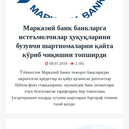
Марказий банк банкларга
истеъмолчилар ҳуқуқларини
бузувчи шартномаларни қайта
кўриб чиқишни топширди
08.01.2019
2 381
Ўзбекистон Марказий банки тижорат банкларидан
ажратилган кредитлар ва қабул қилинган депозитлар
бўйича фоиз ставкаларини, шунингдек банк хизматлари
учун белгиланган тарифларни бир томонлама
ўзгартиришни назарда тутувчи шартларни бартараф этишни
талаб қилди.