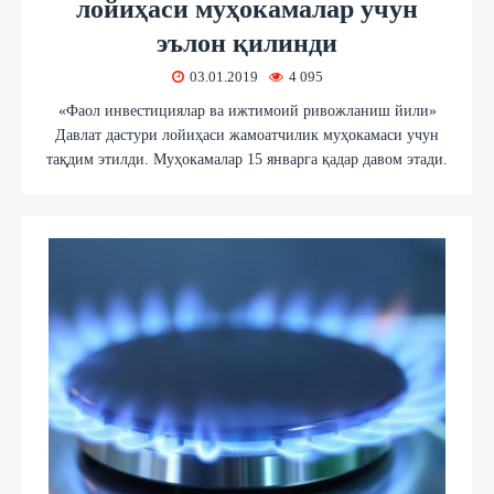
лойиҳаси муҳокамалар учун
эълон қилинди
03.01.2019
4 095
«Фаол инвестициялар ва ижтимоий ривожланиш йили»
Давлат дастури лойиҳаси жамоатчилик муҳокамаси учун
тақдим этилди. Муҳокамалар 15 январга қадар давом этади.