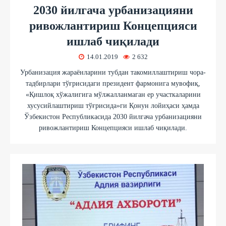
2030 йилгача урбанизацияни
ривожлантириш Концепцияси
ишлаб чиқилади
14.01.2019
2 632
Урбанизация жараёнларини тубдан такомиллаштириш чора-
тадбирлари тўғрисидаги президент фармонига мувофиқ,
«Қишлоқ хўжалигига мўлжалланмаган ер участкаларини
хусусийлаштириш тўғрисида»ги Қонун лойиҳаси ҳамда
Ўзбекистон Республикасида 2030 йилгача урбанизацияни
ривожлантириш Концепцияси ишлаб чиқилади.