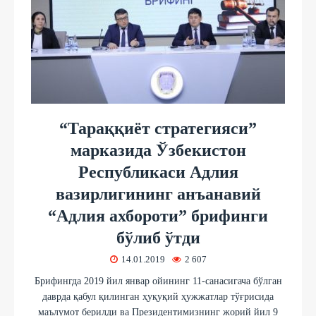
“Тараққиёт стратегияси”
марказида Ўзбекистон
Республикаси Адлия
вазирлигининг анъанавий
“Адлия ахбороти” брифинги
бўлиб ўтди
14.01.2019
2 607
Брифингда 2019 йил январ ойининг 11-санасигача бўлган
даврда қабул қилинган ҳуқуқий ҳужжатлар тўғрисида
маълумот берилди ва Президентимизнинг жорий йил 9