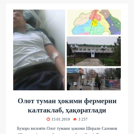
Олот туман ҳокими фермерни
калтаклаб, ҳақоратлади
15.01.2019
3 257
Бухоро вилояти Олот тумани ҳокими Шерали Саломов