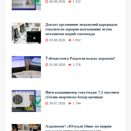
06.08.2026
1 152
Давлат органининг ноқонуний қароридан
етказилган зарарни қоплашнинг ягона
механизми жорий этилмоқда
03.08.2026
1 832
Ўзбекистонга Рақамли кодекс керакми?
01.08.2026
1 576
Янги кондиционер совутмади: 7,5 миллион
сўмлик шартнома бекор қилинди
30.07.2026
1 744
Алданманг! «Ютуқли ўйин» ва ширин
ваъдалар ортидаги қиммат хато