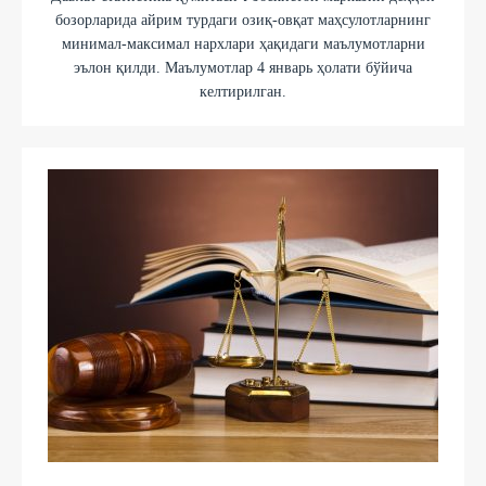
бозорларида айрим турдаги озиқ-овқат маҳсулотларнинг
минимал-максимал нархлари ҳақидаги маълумотларни
эълон қилди. Маълумотлар 4 январь ҳолати бўйича
келтирилган.