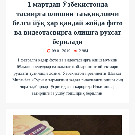
1 мартдан Ўзбекистонда
тасвирга олишни таъқиқловчи
белги йўқ ҳар қандай жойда фото
ва видеотасвирга олишга рухсат
берилади
09.01.2019
2 984
1 февралга қадар фото ва видеотасвирга олиш мумкин
бўлмаган ҳудудлар ва жамоат жойларининг объектлари
рўйхати тузилиши лозим. Ўзбекистон президенти Шавкат
Мирзиёев «Туризм тармоғини жадал ривожлантиришга оид
чора-тадбирлар тўғрисида»ги қарорида Ички ишлар
вазирлигига ушбу топшириқ берилган.