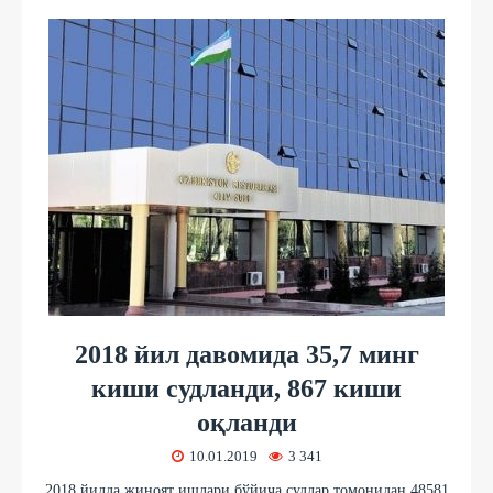
2018 йил давомида 35,7 минг
киши судланди, 867 киши
оқланди
10.01.2019
3 341
2018 йилда жиноят ишлари бўйича судлар томонидан 48581