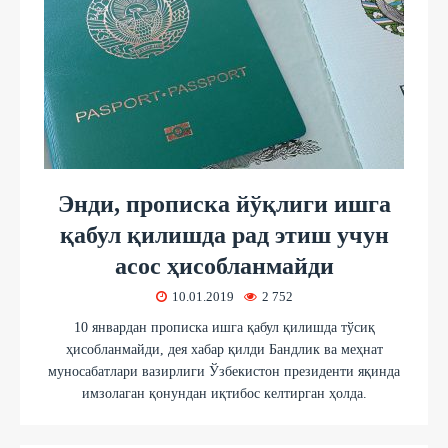
Энди, прописка йўқлиги ишга
қабул қилишда рад этиш учун
асос ҳисобланмайди
10.01.2019
2 752
10 январдан прописка ишга қабул қилишда тўсиқ
ҳисобланмайди, дея хабар қилди Бандлик ва меҳнат
муносабатлари вазирлиги Ўзбекистон президенти яқинда
имзолаган қонундан иқтибос келтирган ҳолда.