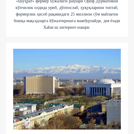
«Шуҳрат» фермер хўжалиги раҳбари Ориф Дурматовни
кўпчилик олдида уриб, дўппослаб, ҳуқуқларини топтаб,
фермерлик ҳисоб рақамидаги 25 миллион сўм маблағни
бошқа мақсадларга йўналтиришга мажбурлайди, дея ёзади
Xabar.uz интернет-нашри.