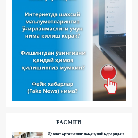
РАСМИЙ
Давлат органининг ноқонуний қароридан