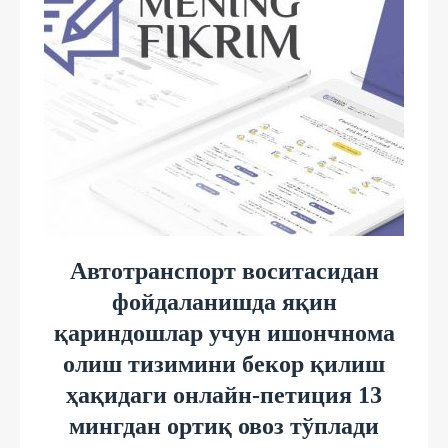
Автотранспорт воситасидан
фойдаланишда яқин
қариндошлар учун ишончнома
олиш тизимини бекор қилиш
ҳақидаги онлайн-петиция 13
мингдан ортиқ овоз тўплади