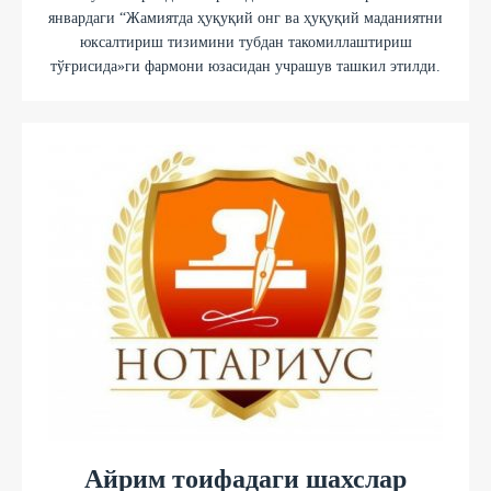
январдаги “Жамиятда ҳуқуқий онг ва ҳуқуқий маданиятни
юксалтириш тизимини тубдан такомиллаштириш
тўғрисида»ги фармони юзасидан учрашув ташкил этилди.
Айрим тоифадаги шахслар