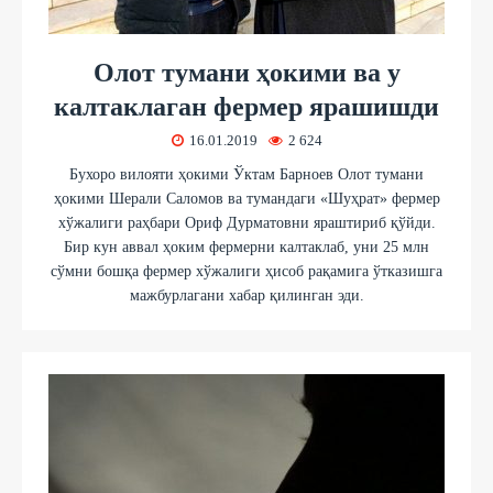
Олот тумани ҳокими ва у
калтаклаган фермер ярашишди
16.01.2019
2 624
Бухоро вилояти ҳокими Ўктам Барноев Олот тумани
ҳокими Шерали Саломов ва тумандаги «Шуҳрат» фермер
хўжалиги раҳбари Ориф Дурматовни яраштириб қўйди.
Бир кун аввал ҳоким фермерни калтаклаб, уни 25 млн
сўмни бошқа фермер хўжалиги ҳисоб рақамига ўтказишга
мажбурлагани хабар қилинган эди.