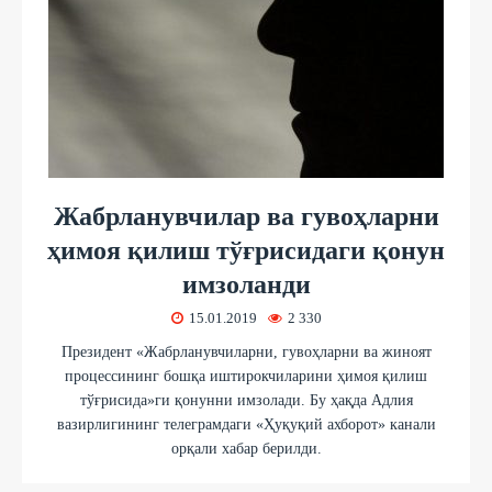
Жабрланувчилар ва гувоҳларни
ҳимоя қилиш тўғрисидаги қонун
имзоланди
15.01.2019
2 330
Президент «Жабрланувчиларни, гувоҳларни ва жиноят
процессининг бошқа иштирокчиларини ҳимоя қилиш
тўғрисида»ги қонунни имзолади. Бу ҳақда Адлия
вазирлигининг телеграмдаги «Ҳуқуқий ахборот» канали
орқали хабар берилди.