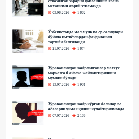
етказилган зарарни қоплашнинг ягона
механизми жорий этилмоқда
03.08.2026
1 832
Ўзбекистонда мол-мулк ва ер солиқлари
бўйича имтиёзлардан фойдаланиш
тартиби белгиланди
21.07.2026
1 874
Зўравонликдан жабрланганлар махсус
марказга 6 ойгача жойлаштирилиши
мумкин бўлади
13.07.2026
1 931
Зўравонликдан жабр кўрган болалар ва
аёлларни ҳимоя қилиш кучайтирилмоқда
07.07.2026
2 136