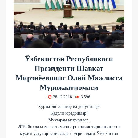
Ўзбекистон Республикаси
Президенти Шавкат
Мирзиёевнинг Олий Мажлисга
Мурожаатномаси
28.12.2018
3 596
Ҳурматли сенатор ва депутатлар!
Қадрли юртдошлар!
Муҳтарам меҳмонлар!
2019 йилда мамлакатимизни ривожлантиришнинг энг
муҳим устувор вазифалари тўғрисидаги Ўзбекистон