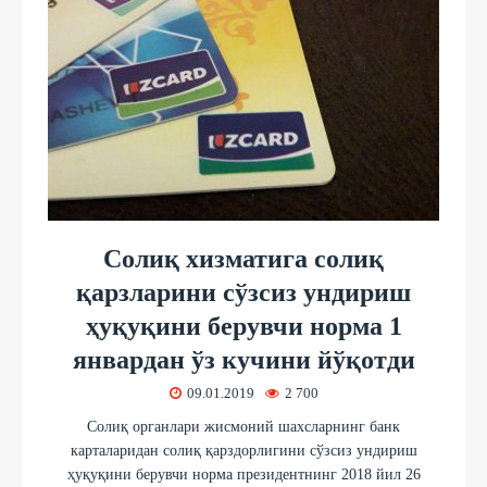
Солиқ хизматига солиқ
қарзларини сўзсиз ундириш
ҳуқуқини берувчи норма 1
январдан ўз кучини йўқотди
09.01.2019
2 700
Солиқ органлари жисмоний шахсларнинг банк
карталаридан солиқ қарздорлигини сўзсиз ундириш
ҳуқуқини берувчи норма президентнинг 2018 йил 26