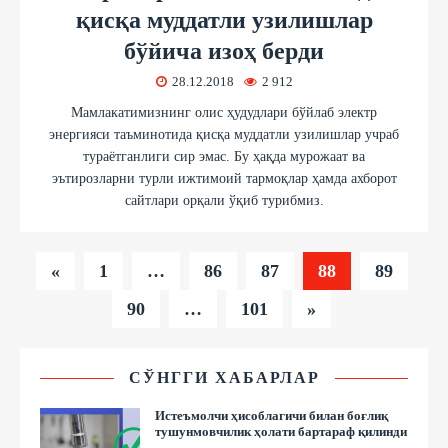
қисқа муддатли узилишлар
бўйича изоҳ берди
28.12.2018
2 912
Мамлакатимизнинг олис ҳудудлари бўйлаб электр
энергияси таъминотида қисқа муддатли узилишлар учраб
тураётганлиги сир эмас. Бу ҳақда мурожаат ва
эътирозларни турли ижтимоий тармоқлар ҳамда ахборот
сайтлари орқали ўқиб турибмиз.
«
1
…
86
87
88
89
90
…
101
»
СЎНГГИ ХАБАРЛАР
Истеъмолчи ҳисоблагичи билан боғлиқ
тушунмовчилик ҳолати бартараф қилинди