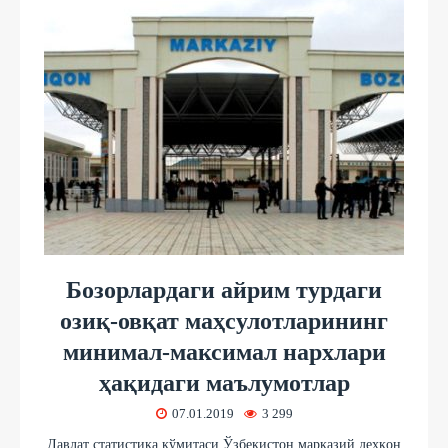
Бозорлардаги айрим турдаги
озиқ-овқат маҳсулотларининг
минимал-максимал нархлари
ҳақидаги маълумотлар
07.01.2019
3 299
Давлат статистика қўмитаси Ўзбекистон марказий деҳқон