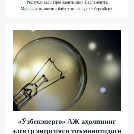
Республикаси Президентининг Парламентга
Мурожаатномасини баён этишга рухсат бергайсиз.
«Ўзбекэнерго» АЖ аҳолининг
электр энергияси таъминотидаги