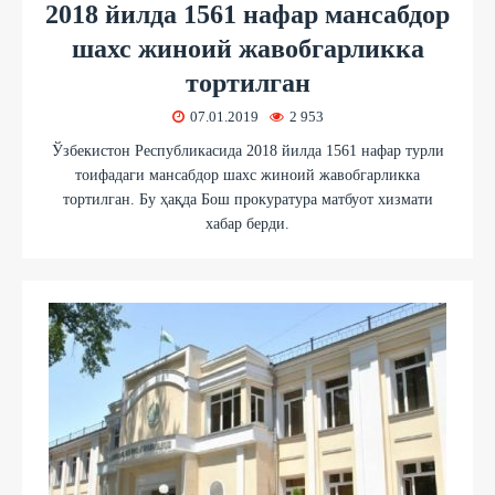
2018 йилда 1561 нафар мансабдор
шахс жиноий жавобгарликка
тортилган
07.01.2019
2 953
Ўзбекистон Республикасида 2018 йилда 1561 нафар турли
тоифадаги мансабдор шахс жиноий жавобгарликка
тортилган. Бу ҳақда Бош прокуратура матбуот хизмати
хабар берди.