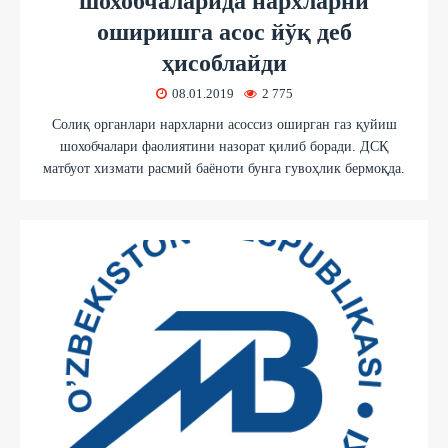
шохобчаларида нархларни
оширишга асос йўқ деб
ҳисоблайди
08.01.2019
2 775
Солиқ органлари нархларни асоссиз оширган газ қуйиш
шохобчалари фаолиятини назорат қилиб боради. ДСҚ
матбуот хизмати расмий баёноти бунга гувоҳлик бермоқда.