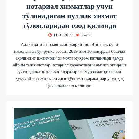
нотариал хизматлар учун
тўланадиган пуллик хизмат
тўловларидан озод қилинди
11.01.2019
2 431
Адлия вазири томонидан жорий йил 9 январь куни
имзоланган буйруққа асосан 2019 йил 10 январдан бошлаб
аҳолининг ижтимоий ҳимояга муҳтож қатламлари ҳамда
айрим ташкилотлар нотариал ҳаракатларни амалга ошириш
учун давлат нотариал идораларига мурожаат қилганда
ҳуқуқий ва техник тусдаги қўшимча ҳаракатлар учун ҳақ
тўлашдан озод қилинди.