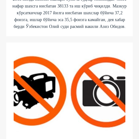
нафар шахсга нисбатан 38133 та иш кўриб чиқилди. Мазкур
кўрсаткичлар 2017 йилга нисбатан шахслар бўйича 37,2
фоизга, ишлар бўйича эса 35,5 фоизга камайган, дея хабар
берди Ўзбекистон Олий суди расмий вакили Азиз Обидов.