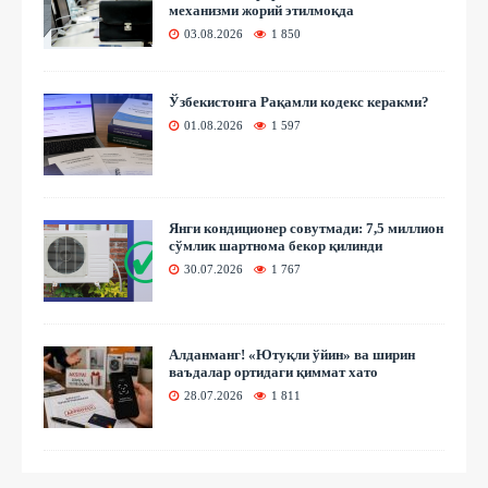
механизми жорий этилмоқда
03.08.2026
1 850
Ўзбекистонга Рақамли кодекс керакми?
01.08.2026
1 597
Янги кондиционер совутмади: 7,5 миллион
сўмлик шартнома бекор қилинди
30.07.2026
1 767
Алданманг! «Ютуқли ўйин» ва ширин
ваъдалар ортидаги қиммат хато
28.07.2026
1 811