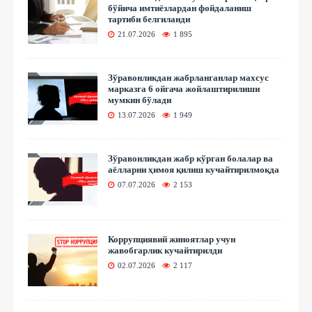
бўйича имтиёзлардан фойдаланиш
тартиби белгиланди
21.07.2026
1 895
Зўравонликдан жабрланганлар махсус
марказга 6 ойгача жойлаштирилиши
мумкин бўлади
13.07.2026
1 949
Зўравонликдан жабр кўрган болалар ва
аёлларни ҳимоя қилиш кучайтирилмоқда
07.07.2026
2 153
Коррупциявий жиноятлар учун
жавобгарлик кучайтирилди
02.07.2026
2 117