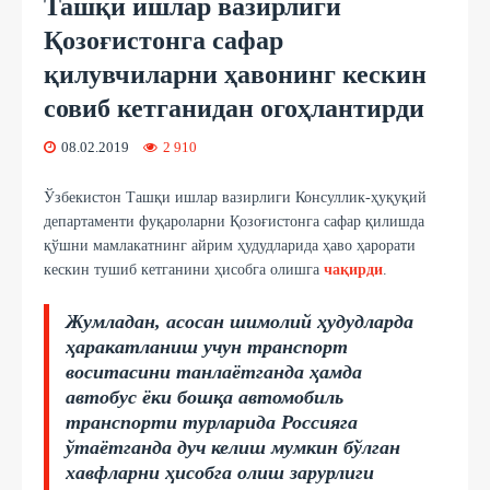
Ташқи ишлар вазирлиги
Қозоғистонга сафар
қилувчиларни ҳавонинг кескин
совиб кетганидан огоҳлантирди
08.02.2019
2 910
Ўзбекистон Ташқи ишлар вазирлиги Консуллик-ҳуқуқий
департаменти фуқароларни Қозоғистонга сафар қилишда
қўшни мамлакатнинг айрим ҳудудларида ҳаво ҳарорати
кескин тушиб кетганини ҳисобга олишга
чақирди
.
Жумладан, асосан шимолий ҳудудларда
ҳаракатланиш учун транспорт
воситасини танлаётганда ҳамда
автобус ёки бошқа автомобиль
транспорти турларида Россияга
ўтаётганда дуч келиш мумкин бўлган
хавфларни ҳисобга олиш зарурлиги