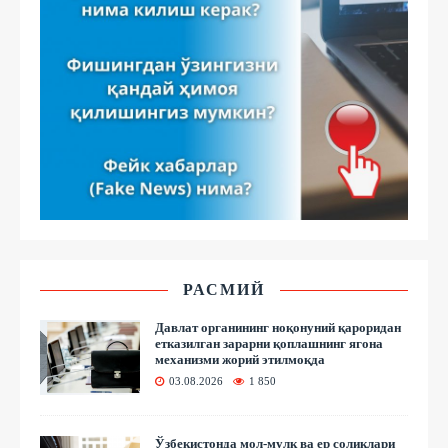
РАСМИЙ
Давлат органининг ноқонуний қароридан
етказилган зарарни қоплашнинг ягона
механизми жорий этилмоқда
03.08.2026
1 850
Ўзбекистонда мол-мулк ва ер солиқлари