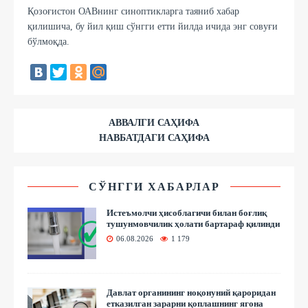
Қозоғистон ОАВнинг синоптикларга таяниб хабар
қилишича, бу йил қиш сўнгги етти йилда ичида энг совуғи
бўлмоқда.
АВВАЛГИ САҲИФА
НАВБАТДАГИ САҲИФА
СЎНГГИ ХАБАРЛАР
Истеъмолчи ҳисоблагичи билан боғлиқ
тушунмовчилик ҳолати бартараф қилинди
06.08.2026
1 179
Давлат органининг ноқонуний қароридан
етказилган зарарни қоплашнинг ягона