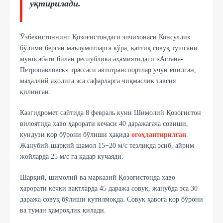
уқтирилади.
Ўзбекистоннинг Қозоғистондаги элчихонаси Консуллик
бўлими берган маълумотларга кўра, қаттиқ совуқ тушгани
муносабати билан республика аҳамиятидаги «Астана-
Петропавловск» трассаси автотранспортлар учун ёпилган,
маҳаллий аҳолига эса сафарларга чиқмаслик тавсия
қилинган.
Казгидромет сайтида 8 февраль куни Шимолий Қозоғистон
вилоятида ҳаво ҳарорати кечаси 40 даражагача совиши,
кундузи қор бўрони бўлиши ҳақида
огоҳлантирилган
.
Жанубий-шарқий шамол 15−20 м/с тезликда эсиб, айрим
жойларда 25 м/с га қадар кучаяди.
Шарқий, шимолий ва марказий Қозоғистонда ҳаво
ҳарорати кечки вақтларда 45 даража совуқ, жанубда эса 30
даража совуқ бўлиши кутилмоқда. Совуқ ҳавога қор бўрони
ва туман ҳамроҳлик қилади.