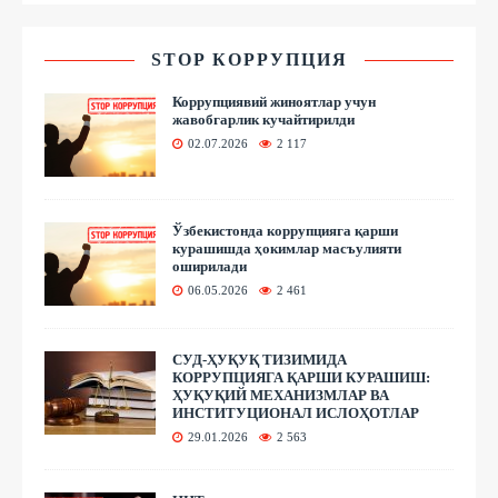
STOP КОРРУПЦИЯ
Коррупциявий жиноятлар учун
жавобгарлик кучайтирилди
02.07.2026
2 117
Ўзбекистонда коррупцияга қарши
курашишда ҳокимлар масъулияти
оширилади
06.05.2026
2 461
СУД-ҲУҚУҚ ТИЗИМИДА
КОРРУПЦИЯГА ҚАРШИ КУРАШИШ:
ҲУҚУҚИЙ МЕХАНИЗМЛАР ВА
ИНСТИТУЦИОНАЛ ИСЛОҲОТЛАР
29.01.2026
2 563