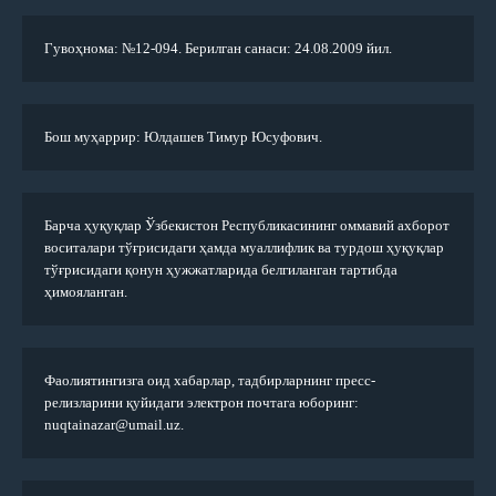
Гувоҳнома: №12-094. Берилган санаси: 24.08.2009 йил.
Бош муҳаррир: Юлдашев Тимур Юсуфович.
Барча ҳуқуқлар Ўзбекистон Республикасининг оммавий ахборот
воситалари тўғрисидаги ҳамда муаллифлик ва турдош ҳуқуқлар
тўғрисидаги қонун ҳужжатларида белгиланган тартибда
ҳимояланган.
Фаолиятингизга оид хабарлар, тадбирларнинг пресс-
релизларини қуйидаги электрон почтага юборинг:
nuqtainazar@umail.uz.