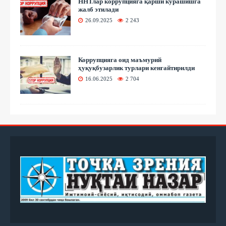
ННТлар коррупцияга қарши курашишга
жалб этилади
26.09.2025
2 243
Коррупцияга оид маъмурий
ҳуқуқбузарлик турлари кенгайтирилди
16.06.2025
2 704