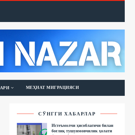
МЕҲНАТ МИГРАЦИЯСИ
АРИ
СЎНГГИ ХАБАРЛАР
Истеъмолчи ҳисоблагичи билан
боғлиқ тушунмовчилик ҳолати