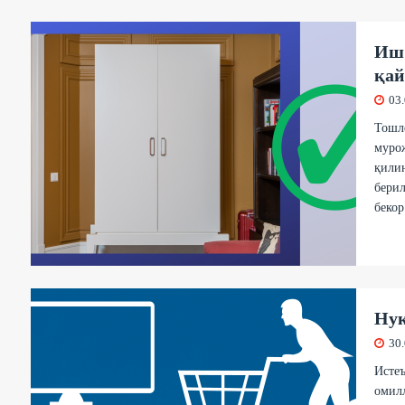
Иш 
қай
03
Тошл
мурож
қилин
берил
беко
Нуқ
30
Исте
омилл