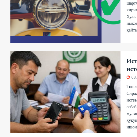
шартл
кирит
Хулла
имкон
қайта
Ист
ист
08
Тошл
Сирда
истеъ
сабаб
муамм
ҳуқуқ
ишонч