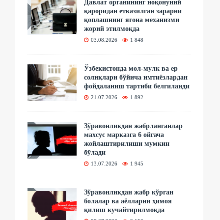
Давлат органининг ноқонуний
қароридан етказилган зарарни
қоплашнинг ягона механизми
жорий этилмоқда
03.08.2026
1 848
Ўзбекистонда мол-мулк ва ер
солиқлари бўйича имтиёзлардан
фойдаланиш тартиби белгиланди
21.07.2026
1 892
Зўравонликдан жабрланганлар
махсус марказга 6 ойгача
жойлаштирилиши мумкин
бўлади
13.07.2026
1 945
Зўравонликдан жабр кўрган
болалар ва аёлларни ҳимоя
қилиш кучайтирилмоқда