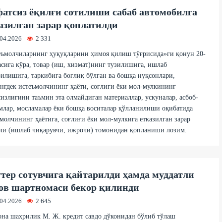
атсиз ёқилғи сотилиши сабаб автомобилга
азилган зарар қоплатилди
.04.2026
2 331
еъмолчиларнинг ҳуқуқларини ҳимоя қилиш тўғрисида»ги қонун 20-
сига кўра, товар (иш, хизмат)нинг тузилишига, ишлаб
илишига, таркибига боғлиқ бўлган ва бошқа нуқсонлари,
гдек истеъмолчининг ҳаёти, соғлиғи ёки мол-мулкининг
излигини таъмин эта олмайдиган материаллар, ускуналар, асбоб-
лар, мосламалар ёки бошқа воситалар қўлланилиши оқибатида
молчининг ҳаётига, соғлиғи ёки мол-мулкига етказилган зарар
чи (ишлаб чиқарувчи, ижрочи) томонидан қопланиши лозим.
тер сотувчига қайтарилди ҳамда муддатли
ов шартномаси бекор қилинди
.04.2026
2 645
на шаҳрилик М. Ж. кредит савдо дўконидан бўлиб тўлаш