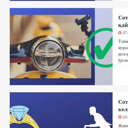
Сот
қай
27
Ўзбек
муро
қилга
ўрган
Сот
кел
23
Жамия