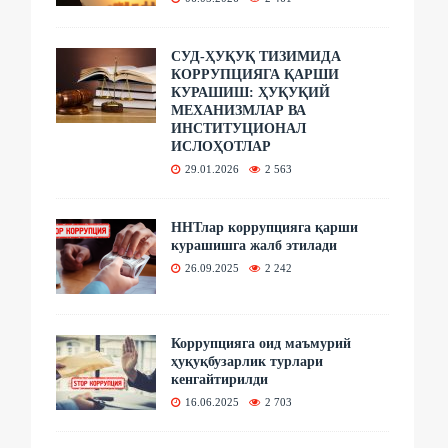
СУД-ҲУҚУҚ ТИЗИМИДА
КОРРУПЦИЯГА ҚАРШИ
КУРАШИШ: ҲУҚУҚИЙ
МЕХАНИЗМЛАР ВА
ИНСТИТУЦИОНАЛ
ИСЛОҲОТЛАР
29.01.2026
2 563
ННТлар коррупцияга қарши
курашишга жалб этилади
26.09.2025
2 242
Коррупцияга оид маъмурий
ҳуқуқбузарлик турлари
кенгайтирилди
16.06.2025
2 703