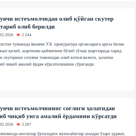
увчи истеъмолчидан олиб қўйган скутер
тариб олиб берилди
.02.2026
2 244
истон туманида яшовчи У.Б. прокуратура органларига ариза билан
жаат қилиб, шартнома қийматини бўлиб тўлаш шартларида харид
н скутерини сотувчи томонидан олиб кетилганлиги, ҳолатни
иб чиқиб амалий ёрдам кўрсатилишини сўраганди.
увчи истеъмолчининг соғлиги ҳолатидан
иб чиқиб унга амалий ёрдамини кўрсатди
.02.2026
2 207
тимизда инсонлар ўртасидаги муносабатлар азалдан ўзаро ҳурмат,