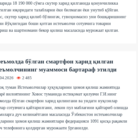
арида 18 190 000 сўмга скутер харид қилганида қонунчиликка
илган юқоридаги талабларни ёки билмаган ёки унутиб қўйган.
с, скутер харид қилиб бўлингач, гувоҳномасиз уни бошқаришнинг
и йўқлигидан боши қотган истеъмолчи сотувчига товарни
риш ва шартномани бекор қилиш масаласида мурожаат қилган.
еъмолда бўлган смартфон харид қилган
еъмолчининг муаммоси бартараф этилди
.04.2026
2 485
оқ туман Истеъмолчилар ҳуқуқларини ҳимоя қилиш жамиятида
рё вилоятининг Ховос туманида истиқомат қилувчи Г.И.нинг
молда бўлган смартфон харид қилингани ва ундаги нуқсонлар
лар сотувчига қайтарилгани, лекин пул маблағини қайтариб олишда
оларга дуч келинаётгани масаласида Ўзбекистон истеъмолчилар
ларини ҳимоя қилиш жамиятлари федерацияси 1091 қисқа рақамли
 телефонига қолдирган мурожаати ўрганилди.