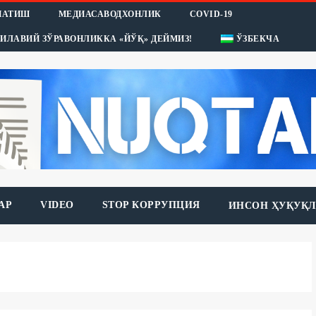
НАТИШ
МЕДИАСАВОДХОНЛИК
COVID-19
ИЛАВИЙ ЗЎРАВОНЛИККА «ЙЎҚ» ДЕЙМИЗ!
ЎЗБЕКЧА
АР
VIDEO
STOP КОРРУПЦИЯ
ИНСОН ҲУҚУҚЛ