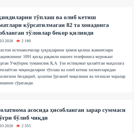
индиларни тўплаш ва олиб кетиш
матлари кўрсатилмаган 82 та хонадонга
обланган тўловлар бекор қилинди
.03.2026
2 180
кистон истеъмолчилар ҳуқуқларини ҳимоя қилиш жамиятлари
ациясининг 1091 қисқа рақамли ишонч телефонига мурожаат
рган Учкўприк туманилик Қ.А. ўзи истиқомат қилаётган маҳаллага
тилаётган чиқиндиларни тўплаш ва олиб кетиш хизматларидан
илигини билдириб, ҳолатни ўрганиб чиқилиши ва тегишли чоралар
лишини сўраганди.
олатнома асосида ҳисобланган зарар суммаси
ўғри бўлиб чиқди
.03.2026
2 355