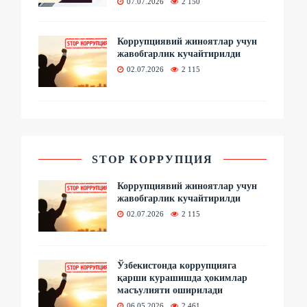
07.07.2026
2 150
Коррупциявий жиноятлар учун
жавобгарлик кучайтирилди
02.07.2026
2 115
STOP КОРРУПЦИЯ
Коррупциявий жиноятлар учун
жавобгарлик кучайтирилди
02.07.2026
2 115
Ўзбекистонда коррупцияга
қарши курашишда ҳокимлар
масъулияти оширилади
06.05.2026
2 461