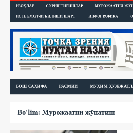
ИЗОҲЛАР
СУРИШТИРИШЛАР
МУРОЖААТНИ ЖЎ
ИСТЕЪМОЛЧИ БИЛИШИ ШАРТ!
ИНФОГРАФИКА
О
БОШ САҲИФА
РАСМИЙ
МУҲИМ ҲУЖЖАТЛ
Bo'lim: Мурожаатни жўнатиш