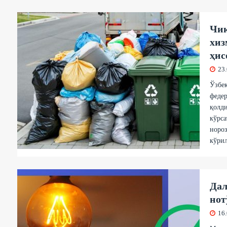
Чиқ
хиз
ҳис
23
Ўзбе
федер
қолди
кўрса
нороз
кўри
Дал
нот
16