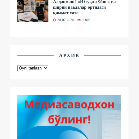
Алданманг! «Ютуқли ўйин» ва
ширин ваъдалар ортидаги
қиммат хато
28.07.2026
1 808
АРХИВ