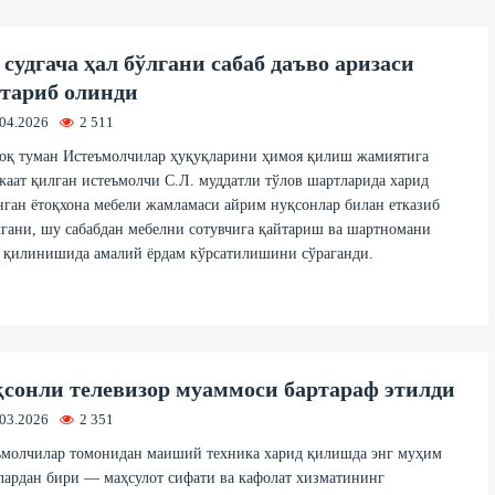
судгача ҳал бўлгани сабаб даъво аризаси
тариб олинди
.04.2026
2 511
оқ туман Истеъмолчилар ҳуқуқларини ҳимоя қилиш жамиятига
аат қилган истеъмолчи С.Л. муддатли тўлов шартларида харид
ган ётоқхона мебели жамламаси айрим нуқсонлар билан етказиб
гани, шу сабабдан мебелни сотувчига қайтариш ва шартномани
р қилинишида амалий ёрдам кўрсатилишини сўраганди.
сонли телевизор муаммоси бартараф этилди
.03.2026
2 351
ъмолчилар томонидан маиший техника харид қилишда энг муҳим
ардан бири — маҳсулот сифати ва кафолат хизматининг