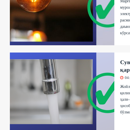
Марғ
мурож
элект
расми
даъво
кўрс
Сув
қар
04
Жойл
қилин
ҳали-
ҳисоб
бўлмо