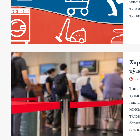
ишонч
турли
туши
Хор
тўл
27
Тошл
тума
ишла
конс
тўлов
берил
оғзак