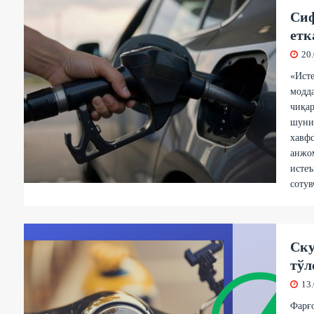
Сиф
етк
20
«Ист
модда
чиқар
шунин
хавфс
анжом
истеъ
сотув
Ску
тўл
13
Фарғо