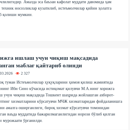
лилигидир. Амалда эса баъзан кафолат муддати давомида ҳам
 техник носозликлар кузатилиб, истеъмолчилар қийин ҳолатга
б қолиши мумкин.
ижга ишлаш учун чиқиш мақсадида
анган маблағ қайтариб олинди
.03.2026
2 327
оқ туман Истеъмолчилар ҳуқуқларини ҳимоя қилиш жамиятида
ннинг Ибн Сино кўчасида истиқомат қилувчи М.А.нинг хорижга
ш учун чиқиш мақсадида Тошкент шаҳрида жойлашган ахборот-
алтинг хизматларини кўрсатувчи МЧЖ хизматларидан фойдаланишга
ни амалга оширганлиги, бироқ хизмат кўрсатувчи томонидан
ган ваъда муддатида бажарилмаганлигидан норози бўлиб қилган
и мурожаати ўрганилди.