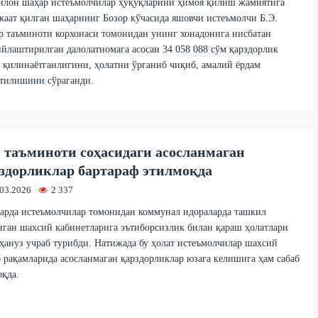
илон шаҳар истеъмолчилар ҳуқуқларини ҳимоя қилиш жамиятига
аат қилган шаҳарнинг Бозор кўчасида яшовчи истеъмолчи Б.Э.
р таъминоти корхонаси томонидан унинг хонадонига нисбатан
йлаштирилган далолатномага асосан 34 058 088 сўм қарздорлик
 қилинаётганлигини, ҳолатни ўрганиб чиқиб, амалий ёрдам
атилишини сўраганди.
 таъминоти соҳасидаги асосланмаган
здорликлар бартараф этилмоқда
.03.2026
2 337
арда истеъмолчилар томонидан коммунал идораларда ташкил
ган шахсий кабинетларига эътиборсизлик билан қараш ҳолатлари
ҳануз учраб турибди. Натижада бу ҳолат истеъмолчилар шахсий
 рақамларида асосланмаган қарздорликлар юзага келишига ҳам сабаб
қда.