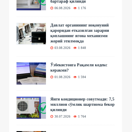
бартараф қилинди
06.08.2026
1 176
Давлат органининг ноқонуний
қароридан етказилган зарарни
қоплашнинг ягона механизми
жорий этилмоқда
03.08.2026
1 848
Ўзбекистонга Рақамли кодекс
керакми?
01.08.2026
1 594
Янги кондиционер совутмади: 7,5
миллион сўмлик шартнома бекор
қилинди
30.07.2026
1 764