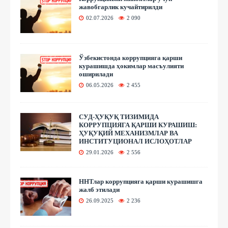
жавобгарлик кучайтирилди
02.07.2026
2 090
Ўзбекистонда коррупцияга қарши
курашишда ҳокимлар масъулияти
оширилади
06.05.2026
2 455
СУД-ҲУҚУҚ ТИЗИМИДА
КОРРУПЦИЯГА ҚАРШИ КУРАШИШ:
ҲУҚУҚИЙ МЕХАНИЗМЛАР ВА
ИНСТИТУЦИОНАЛ ИСЛОҲОТЛАР
29.01.2026
2 556
ННТлар коррупцияга қарши курашишга
жалб этилади
26.09.2025
2 236