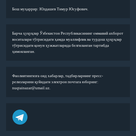
Бош муҳаррир: Юлдашев Тимур Юсуфович.
Барча ҳуқуқлар Ўзбекистон Республикасининг оммавий ахборот
воситалари тўғрисидаги ҳамда муаллифлик ва турдош ҳуқуқлар
тўғрисидаги қонун ҳужжатларида белгиланган тартибда
ҳимояланган.
Фаолиятингизга оид хабарлар, тадбирларнинг пресс-
релизларини қуйидаги электрон почтага юборинг:
nuqtainazar@umail.uz.