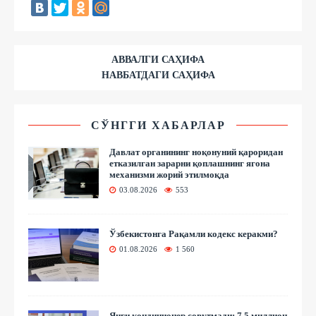
АВВАЛГИ САҲИФА
НАВБАТДАГИ САҲИФА
СЎНГГИ ХАБАРЛАР
Давлат органининг ноқонуний қароридан
етказилган зарарни қоплашнинг ягона
механизми жорий этилмоқда
03.08.2026
553
Ўзбекистонга Рақамли кодекс керакми?
01.08.2026
1 560
Янги кондиционер совутмади: 7,5 миллион