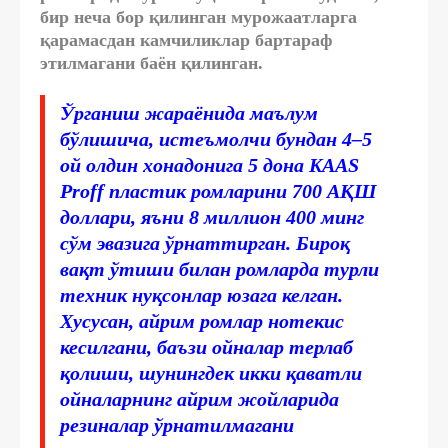
бир неча бор қилинган мурожаатларга
қарамасдан камчиликлар бартараф
этилмагани баён қилинган.
Ўрганиш жараёнида маълум
бўлишича, истеъмолчи бундан 4–5
ой олдин хонадонига 5 дона KAAS
Proff пластик ромларини 700 АҚШ
доллари, яъни 8 миллион 400 минг
сўм эвазига ўрнаттирган. Бироқ
вақт ўтиши билан ромларда турли
техник нуқсонлар юзага келган.
Хусусан, айрим ромлар нотекис
кесилгани, баъзи ойналар терлаб
қолиши, шунингдек икки қаватли
ойналарнинг айрим жойларида
резиналар ўрнатилмагани