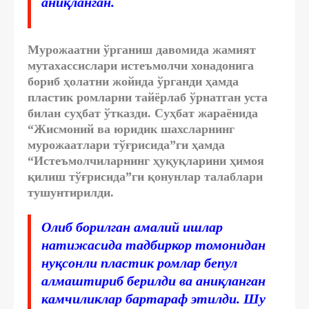
аниқланган.
Мурожаатни ўрганиш давомида жамият
мутахассислари истеъмолчи хонадонига
бориб ҳолатни жойида ўрганди ҳамда
пластик ромларни тайёрлаб ўрнатган уста
билан суҳбат ўтказди. Суҳбат жараёнида
“Жисмоний ва юридик шахсларнинг
мурожаатлари тўғрисида”ги ҳамда
“Истеъмолчиларнинг ҳуқуқларини ҳимоя
қилиш тўғрисида”ги қонунлар талаблари
тушунтирилди.
Олиб борилган амалий ишлар
натижасида тадбиркор томонидан
нуқсонли пластик ромлар бепул
алмаштириб берилди ва аниқланган
камчиликлар бартараф этилди. Шу