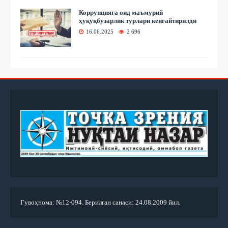
Коррупцияга оид маъмурий
ҳуқуқбузарлик турлари кенгайтирилди
16.06.2025
2 696
Гувоҳнома: №12-094. Берилган санаси: 24.08.2009 йил.