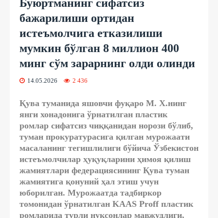
Буюртманинг сифатсиз
бажарилиши ортидан
истеъмолчига етказилиши
мумкин бўлган 8 миллион 400
минг сўм зарарнинг олди олинди
14.05.2026
2 436
Қува туманида яшовчи фуқаро М. Х.нинг
янги хонадонига ўрнатилган пластик
ромлар сифатсиз чиққанидан норози бўлиб,
туман прокуратурасига қилган мурожаати
масаланинг тегишлилиги бўйича Ўзбекистон
истеъмолчилар ҳуқуқларини ҳимоя қилиш
жамиятлари федерациясининг Қува туман
жамиятига қонуний ҳал этиш учун
юборилган. Мурожаатда тадбиркор
томонидан ўрнатилган KAAS Proff пластик
ромларида турли нуқсонлар мавжудлиги,