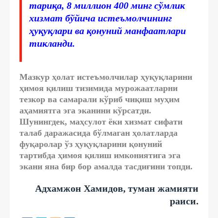
тариқа, 8 миллион 400 минг сўмлик
хизмат бўйича истеъмолчининг
ҳуқуқлари ва қонуний манфаатлари
тикланди.
Мазкур ҳолат истеъмолчилар ҳуқуқларини
ҳимоя қилиш тизимида мурожаатларни
тезкор ва самарали кўриб чиқиш муҳим
аҳамиятга эга эканини кўрсатди.
Шунингдек, маҳсулот ёки хизмат сифати
талаб даражасида бўлмаган ҳолатларда
фуқаролар ўз ҳуқуқларини қонуний
тартибда ҳимоя қилиш имкониятига эга
экани яна бир бор амалда тасдиғини топди.
Адхамжон Хамидов, туман жамияти
раиси.