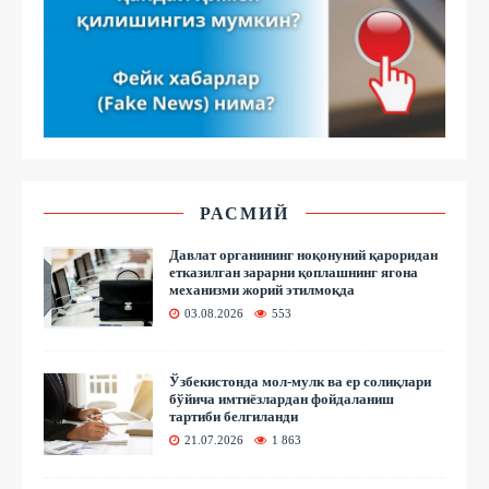
РАСМИЙ
Давлат органининг ноқонуний қароридан
етказилган зарарни қоплашнинг ягона
механизми жорий этилмоқда
03.08.2026
553
Ўзбекистонда мол-мулк ва ер солиқлари
бўйича имтиёзлардан фойдаланиш
тартиби белгиланди
21.07.2026
1 863