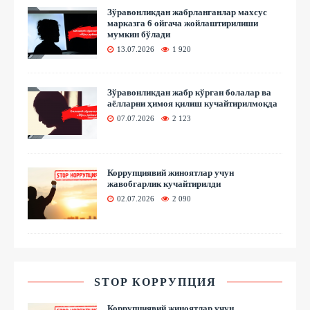
Зўравонликдан жабрланганлар махсус
марказга 6 ойгача жойлаштирилиши
мумкин бўлади
13.07.2026
1 920
Зўравонликдан жабр кўрган болалар ва
аёлларни ҳимоя қилиш кучайтирилмоқда
07.07.2026
2 123
Коррупциявий жиноятлар учун
жавобгарлик кучайтирилди
02.07.2026
2 090
STOP КОРРУПЦИЯ
Коррупциявий жиноятлар учун