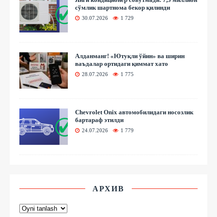
сўмлик шартнома бекор қилинди
30.07.2026
1 729
Алданманг! «Ютуқли ўйин» ва ширин
ваъдалар ортидаги қиммат хато
28.07.2026
1 775
Chevrolet Onix автомобилидаги носозлик
бартараф этилди
24.07.2026
1 779
АРХИВ