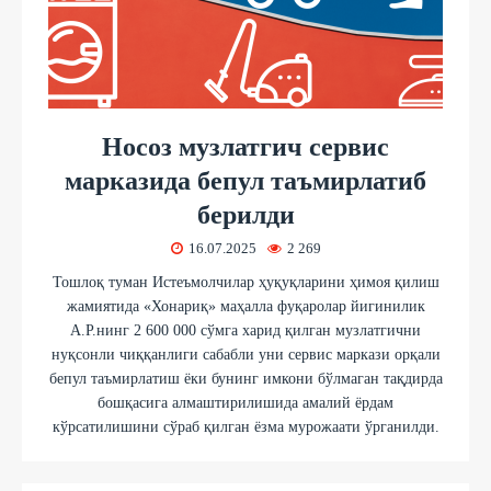
Носоз музлатгич сервис
марказида бепул таъмирлатиб
берилди
16.07.2025
2 269
Тошлоқ туман Истеъмолчилар ҳуқуқларини ҳимоя қилиш
жамиятида «Хонариқ» маҳалла фуқаролар йигинилик
А.Р.нинг 2 600 000 сўмга харид қилган музлатгични
нуқсонли чиққанлиги сабабли уни сервис маркази орқали
бепул таъмирлатиш ёки бунинг имкони бўлмаган тақдирда
бошқасига алмаштирилишида амалий ёрдам
кўрсатилишини сўраб қилган ёзма мурожаати ўрганилди.