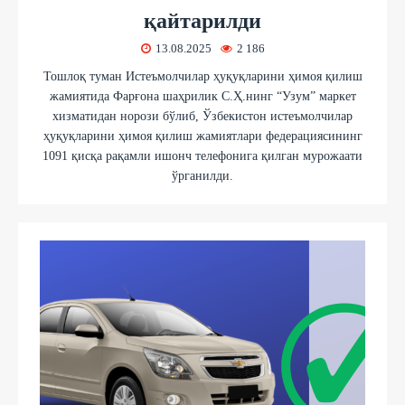
қайтарилди
13.08.2025
2 186
Тошлоқ туман Истеъмолчилар ҳуқуқларини ҳимоя қилиш
жамиятида Фарғона шаҳрилик С.Ҳ.нинг “Узум” маркет
хизматидан норози бўлиб, Ўзбекистон истеъмолчилар
ҳуқуқларини ҳимоя қилиш жамиятлари федерациясининг
1091 қисқа рақамли ишонч телефонига қилган мурожаати
ўрганилди.