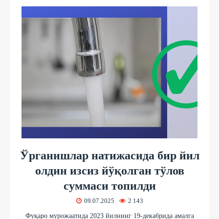
Ўрганишлар натижасида бир йил
олдин изсиз йўқолган тўлов
суммаси топилди
09.07.2025
2 143
Фуқаро мурожаатида 2023 йилнинг 19-декабрида амалга