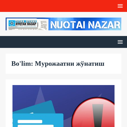
Bo'lim: Мурожаатни жўнатиш