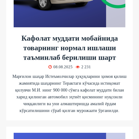
Кафолат муддати мобайнида
товарнинг нормал ишлаши
таъминлаб берилиши шарт
08.08.2025
2 231
Марғилон шаҳар Истеъмолчилар ҳуқуқларини ҳимоя қилиш
жамиятида шаҳарнинг Терактаги кўчасида истиқомат
қилувчи М.И. нинг 900 000 сўмга кафолат муддати билан
харид қилинган автомобил эҳтиёт қисмининг нуқсонли
чиққанлиги ва уни алмаштиришда амалий ёрдам
кўрсатилишини сўраб қилган мурожаати ўрганилди.