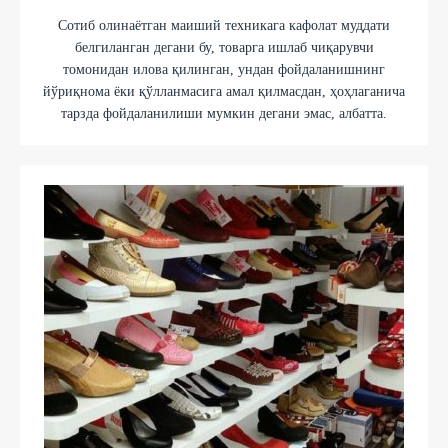
Сотиб олинаётган маиший техникага кафолат муддати
белгиланган дегани бу, товарга ишлаб чиқарувчи
томонидан илова қилинган, ундан фойдаланишнинг
йўриқнома ёки қўлланмасига амал қилмасдан, ҳоҳлаганича
тарзда фойдаланилиши мумкин дегани эмас, албатта.