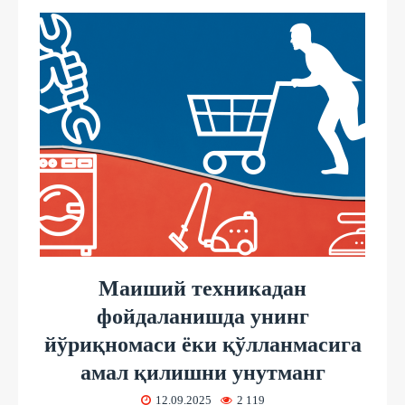
Маиший техникадан
фойдаланишда унинг
йўриқномаси ёки қўлланмасига
амал қилишни унутманг
12.09.2025
2 119