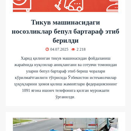
Тикув машинасидаги
носозликлар бепул бартараф этиб
берилди
04.07.2025
2 218
Харид қилинган тикув машинасидан фойдаланиш
жараёнида нуқсонлар аниқлангани ва сотувчи томонидан
уларни бепул бартараф этиб бериш чоралари
кўрилмаётганлиги тўғрисида Ўзбекистон истеъмолчилар
ҳуқуқларини ҳимоя қилиш жамиятлари федерациясининг
1091 ягона ишонч телефонига қилган мурожаати
ўрганилди.