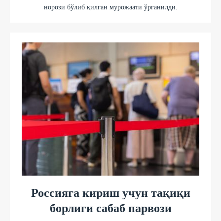
норози бўлиб қилган мурожаати ўрганилди.
Россияга кириш учун тақиқи
борлиги сабаб парвози