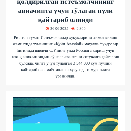
қолдирилган истеъмолчининг
авиачипта учун тўлаган пули
қайтариб олинди
26.06.2025
2 300
Риштон туман Истеъмолчилар ҳуқуқларини ҳимоя қилиш
жамиятида туманнинг «Қуйи Авазбой» маҳалла фуқаролар
йиғинида яшовчи С.У.нинг унда Россияга кириш учун
тақиқ аниқлангандан сўнг авиачиптани сотувчига қайтарган
бўлсада, чипта учун тўланган 3 544 000 сўм пулини
қайтариб ололмаётганлиги хусусидаги мурожаати
ўрганилди.