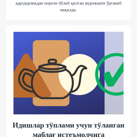
қарздорликдан норози бўлиб қилган мурожаати ўрганиб
чиқилди.
Идишлар тўплами учун тўланган
маблағ истеъмолчига