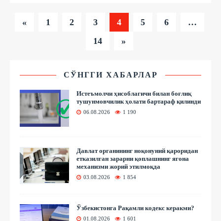
«
1
2
3
4
5
6
…
14
»
СЎНГГИ ХАБАРЛАР
Истеъмолчи ҳисоблагичи билан боғлиқ
тушунмовчилик ҳолати бартараф қилинди
06.08.2026
1 190
Давлат органининг ноқонуний қароридан
етказилган зарарни қоплашнинг ягона
механизми жорий этилмоқда
03.08.2026
1 854
Ўзбекистонга Рақамли кодекс керакми?
01.08.2026
1 601