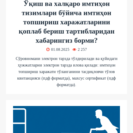
Ўқиш ва халқаро имтиҳон
тизимлари бўйича имтиҳон
топшириш харажатларини
қоплаб бериш тартибларидан
хабарингиз борми?
01.08.2025
2 257
Сўровномани электрон тарзда тўлдирилади ва қуйидаги
ҳужжатларни электрон тарзда илова қилади: имтиҳон
топшириш харажати тўланганини тасдиқловчи тўлов
квитанцияси (пдф форматда), махсус сертификат (пдф
форматда).