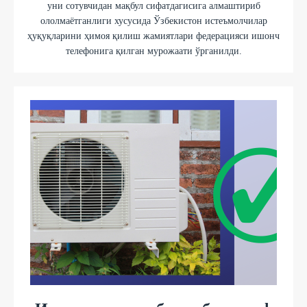
уни сотувчидан мақбул сифатдагисига алмаштириб
ололмаётганлиги хусусида Ўзбекистон истеъмолчилар
ҳуқуқларини ҳимоя қилиш жамиятлари федерацияси ишонч
телефонига қилган мурожаати ўрганилди.