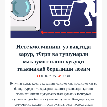
Истеъмолчининг ўз вақтида
зарур, тўғри ва тушунарли
маълумот олиш ҳуқуқи
таъминлаб берилиши лозим
03.09.2025
2 140
Бугунги кунда қаерга қараманг озиқ-овқат, ноозиқ-овқат ва
бошқа турдаги товарларни аҳолига реализация қилиш
фаолияти билан шуғулланаётган хўжалик юритувчи
субъектлардан бирига кўзингиз тушади. Кимдир бундан
сотувчилик фаолияти осон эканда, деган хулосага ҳам