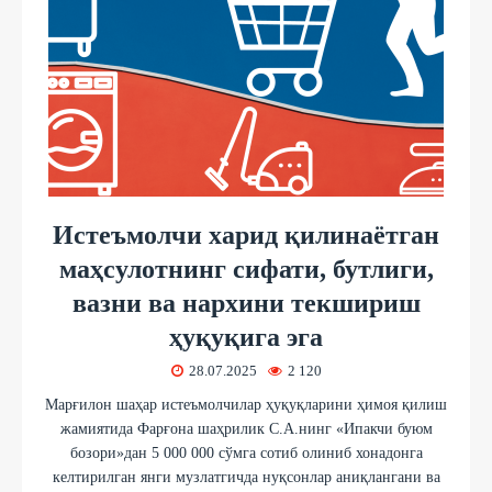
Истеъмолчи харид қилинаётган
маҳсулотнинг сифати, бутлиги,
вазни ва нархини текшириш
ҳуқуқига эга
28.07.2025
2 120
Марғилон шаҳар истеъмолчилар ҳуқуқларини ҳимоя қилиш
жамиятида Фарғона шаҳрилик С.А.нинг «Ипакчи буюм
бозори»дан 5 000 000 сўмга сотиб олиниб хонадонга
келтирилган янги музлатгичда нуқсонлар аниқлангани ва