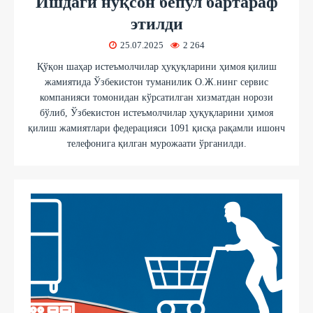
Ишдаги нуқсон бепул бартараф
этилди
25.07.2025
2 264
Қўқон шаҳар истеъмолчилар ҳуқуқларини ҳимоя қилиш
жамиятида Ўзбекистон туманилик О.Ж.нинг сервис
компанияси томонидан кўрсатилган хизматдан норози
бўлиб, Ўзбекистон истеъмолчилар ҳуқуқларини ҳимоя
қилиш жамиятлари федерацияси 1091 қисқа рақамли ишонч
телефонига қилган мурожаати ўрганилди.