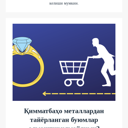
келиши мумкин.
Қимматбаҳо металлардан
тайёрланган буюмлар