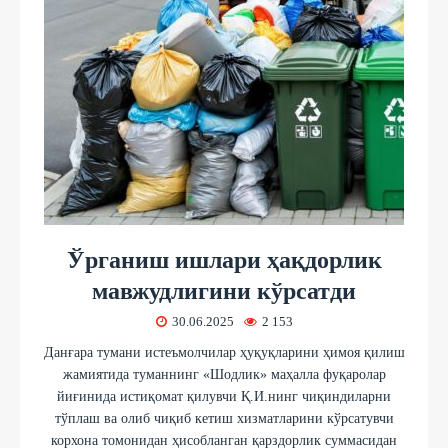
Ўрганиш ишлари ҳақдорлик
мавжудлигини кўрсатди
30.06.2025
2 153
Данғара тумани истеъмолчилар ҳуқуқларини ҳимоя қилиш
жамиятида туманнинг «Шодлик» маҳалла фуқаролар
йиғинида истиқомат қилувчи Қ.И.нинг чиқиндиларни
тўплаш ва олиб чиқиб кетиш хизматларини кўрсатувчи
корхона томонидан ҳисобланган қарздорлик суммасидан