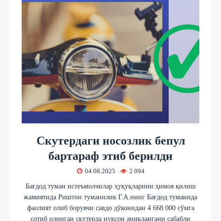
Скутердаги носозлик бепул
бартараф этиб берилди
04.08.2025
2 094
Бағдод туман истеъмолчилар ҳуқуқларини ҳимоя қилиш
жамиятида Риштон туманилик Г.А.нинг Бағдод туманида
фаолият олиб борувчи савдо дўконидан 4 668 000 сўмга
сотиб олинган скутерда нуқсон аниқлангани сабабли