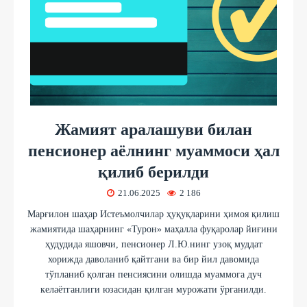
Жамият аралашуви билан
пенсионер аёлнинг муаммоси ҳал
қилиб берилди
21.06.2025
2 186
Марғилон шаҳар Истеъмолчилар ҳуқуқларини ҳимоя қилиш
жамиятида шаҳарнинг «Турон» маҳалла фуқаролар йиғини
ҳудудида яшовчи, пенсионер Л.Ю.нинг узоқ муддат
хорижда даволаниб қайтгани ва бир йил давомида
тўпланиб қолган пенсиясини олишда муаммога дуч
келаётганлиги юзасидан қилган мурожати ўрганилди.