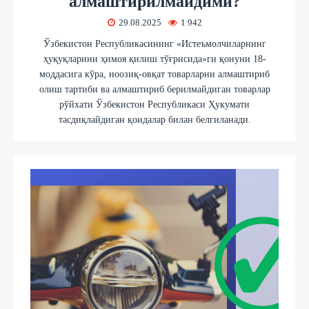
алмаштирилмайдими?
29.08.2025
1 942
Ўзбекистон Республикасининг «Истеъмолчиларнинг
ҳуқуқларини ҳимоя қилиш тўғрисида»ги қонуни 18-
моддасига кўра, ноозиқ-овқат товарларни алмаштириб
олиш тартиби ва алмаштириб берилмайдиган товарлар
рўйхати Ўзбекистон Республикаси Ҳукумати
тасдиқлайдиган қоидалар билан белгиланади.