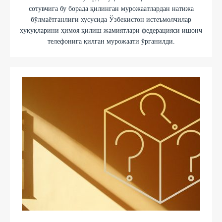
сотувчига бу борада қилинган мурожаатлардан натижа
бўлмаётганлиги хусусида Ўзбекистон истеъмолчилар
ҳуқуқларини ҳимоя қилиш жамиятлари федерацияси ишонч
телефонига қилган мурожаати ўрганилди.