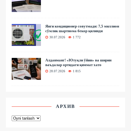
Янги кондиционер совутмади: 7,5 миллион
сўмлик шартнома бекор қилинди
30.07.2026
1 772
Алданманг! «Ютуқли ўйин» ва ширин
ваъдалар ортидаги қиммат хато
28.07.2026
1 815
АРХИВ