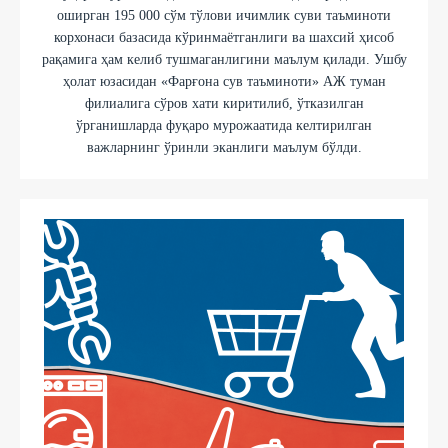
оширган 195 000 сўм тўлови ичимлик суви таъминоти
корхонаси базасида кўринмаётганлиги ва шахсий ҳисоб
рақамига ҳам келиб тушмаганлигини маълум қилади. Ушбу
ҳолат юзасидан «Фарғона сув таъминоти» АЖ туман
филиалига сўров хати киритилиб, ўтказилган
ўрганишларда фуқаро мурожаатида келтирилган
важларнинг ўринли эканлиги маълум бўлди.