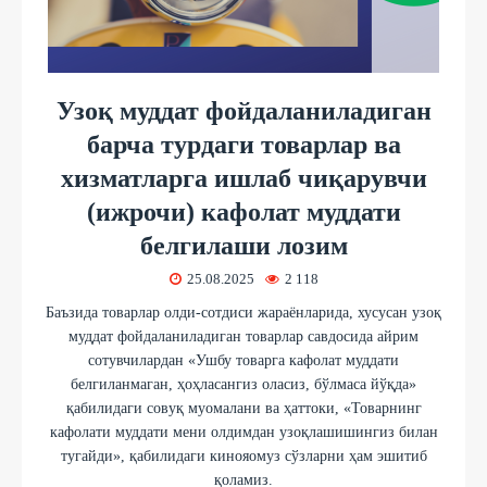
Узоқ муддат фойдаланиладиган
барча турдаги товарлар ва
хизматларга ишлаб чиқарувчи
(ижрочи) кафолат муддати
белгилаши лозим
25.08.2025
2 118
Баъзида товарлар олди-сотдиси жараёнларида, хусусан узоқ
муддат фойдаланиладиган товарлар савдосида айрим
сотувчилардан «Ушбу товарга кафолат муддати
белгиланмаган, ҳоҳласангиз оласиз, бўлмаса йўқда»
қабилидаги совуқ муомалани ва ҳаттоки, «Товарнинг
кафолати муддати мени олдимдан узоқлашишингиз билан
тугайди», қабилидаги кинояомуз сўзларни ҳам эшитиб
қоламиз.