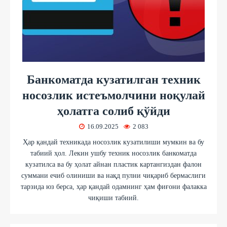
Банкоматда кузатилган техник
носозлик истеъмолчини ноқулай
ҳолатга солиб қўйди
16.09.2025
2 083
Ҳар қандай техникада носозлик кузатилиши мумкин ва бу
табиий ҳол. Лекин ушбу техник носозлик банкоматда
кузатилса ва бу ҳолат айнан пластик картангиздан фалон
суммани ечиб олиниши ва нақд пулни чиқариб бермаслиги
тарзида юз берса, ҳар қандай одамнинг ҳам фиғони фалакка
чиқиши табиий.