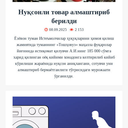
Нуқсонли товар алмаштириб
берилди
08.09.2025
2 153
Ёзёвон туман Истеъмолчилар ҳуқуқларини ҳимоя қилиш
жамиятида туманнинг «Тошҳовуз» маҳалла фуқаролар
йиғинида истиқомат қилувчи А.И.нинг 185 000 сўмга
харид қилинган оёқ кийими хонадонга келтирилиб кийиб
кўрилиши жараёнида нуқсон аниқлангани, сотувчи уни
алмаштириб бермаётганлиги тўғрисидаги мурожаати
ўрганилди.