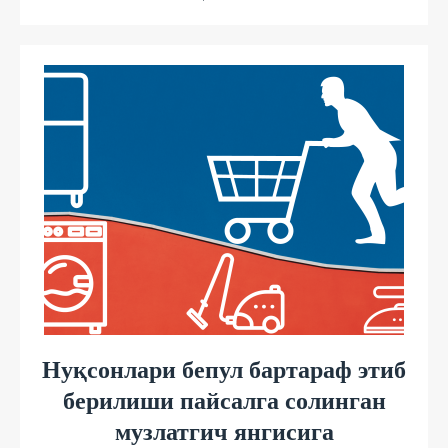
Нуқсонлари бепул бартараф этиб
берилиши пайсалга солинган
музлатгич янгисига