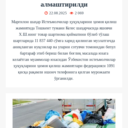
алмаштирилди
22.08.2025
2 069
Марғилон шаҳар Истеъмолчилар ҳуқуқларини ҳимоя қилиш
жамиятида Тошкент тумани Келес шаҳарчасида яшовчи
Х.Ш.нинг товар шартнома қийматини бўлиб тўлаш
шартларида 11 837 440 сўмга харид қилинган музлатгичда
аниқланган нуқсонлар ва уларни сотувчи томонидан бепул
бартараф этиб бериш билан боғлиқ масалада юзага
келаётган муаммолар юзасидан Ўзбекистон истеъмолчилар
ҳуқуқларини ҳимоя қилиш жамиятлари федерацияси 1091
қисқа рақамли ишонч телефонига қилган мурожаати
ўрганилди.