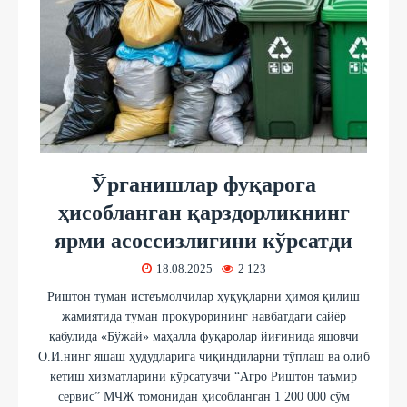
Ўрганишлар фуқарога
ҳисобланган қарздорликнинг
ярми асоссизлигини кўрсатди
18.08.2025
2 123
Риштон туман истеъмолчилар ҳуқуқларни ҳимоя қилиш
жамиятида туман прокурорининг навбатдаги сайёр
қабулида «Бўжай» маҳалла фуқаролар йиғинида яшовчи
О.И.нинг яшаш ҳудудларига чиқиндиларни тўплаш ва олиб
кетиш хизматларини кўрсатувчи “Агро Риштон таъмир
сервис” МЧЖ томонидан ҳисобланган 1 200 000 сўм