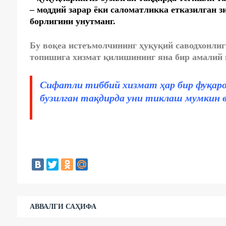
– моддий зарар ёки саломатликка етказилган 
борлигини унутманг.
Бу воқеа истеъмолчининг ҳуқуқий саводхонли
топишига хизмат қилишининг яна бир амалий 
Сифатли тиббий хизмат ҳар бир фуқарон
бузилган тақдирда уни тиклаш мумкин в
АВВАЛГИ САҲИФА