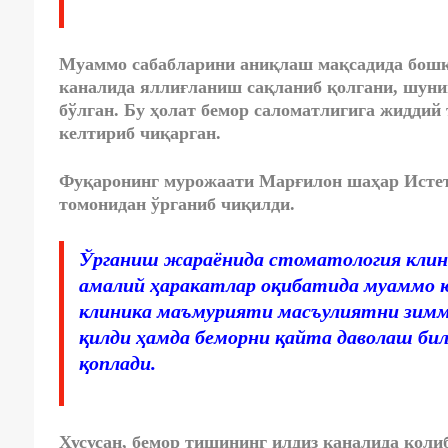
Муаммо сабабларини аниқлаш мақсадида бошқ
каналида яллиғланиш сақланиб қолгани, шунин
бўлган. Бу ҳолат бемор саломатлигига жиддий
келтириб чиқарган.
Фуқаронинг мурожаати Марғилон шаҳар Исте
томонидан ўрганиб чиқилди.
Ўрганиш жараёнида стоматология клин
амалий ҳаракатлар оқибатида муаммо ю
клиника маъмурияти масъулиятни зимма
қилди ҳамда беморни қайта даволаш бил
қоплади.
Хусусан, бемор тишининг илдиз каналида қоли