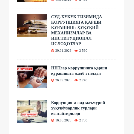
СУД-ҲУҚУҚ ТИЗИМИДА
КОРРУПЦИЯГА ҚАРШИ
КУРАШИШ: ҲУҚУҚИЙ
МЕХАНИЗМЛАР ВА
ИНСТИТУЦИОНАЛ
ИСЛОҲОТЛАР
29.01.2026
2 560
ННТлар коррупцияга қарши
курашишга жалб этилади
26.09.2025
2 240
Коррупцияга оид маъмурий
ҳуқуқбузарлик турлари
кенгайтирилди
16.06.2025
2 700