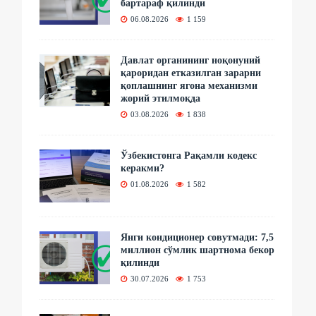
бартараф қилинди
06.08.2026
1 159
Давлат органининг ноқонуний
қароридан етказилган зарарни
қоплашнинг ягона механизми
жорий этилмоқда
03.08.2026
1 838
Ўзбекистонга Рақамли кодекс
керакми?
01.08.2026
1 582
Янги кондиционер совутмади: 7,5
миллион сўмлик шартнома бекор
қилинди
30.07.2026
1 753