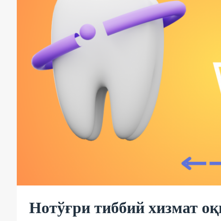
Нотўғри тиббий хизмат оқ