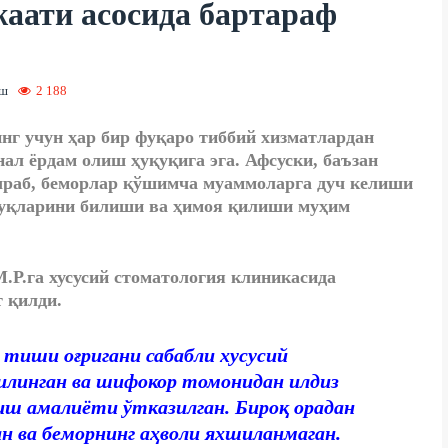
аати асосида бартараф
иш
2 188
нг учун ҳар бир фуқаро тиббий хизматлардан
ал ёрдам олиш ҳуқуқига эга. Афсуски, баъзан
учраб, беморлар қўшимча муаммоларга дуч келиши
қуқларини билиши ва ҳимоя қилиши муҳим
.Р.га хусусий стоматология клиникасида
 қилди.
тиши оғригани сабабли хусусий
линган ва шифокор томонидан илдиз
иш амалиёти ўтказилган. Бироқ орадан
н ва беморнинг аҳволи яхшиланмаган.