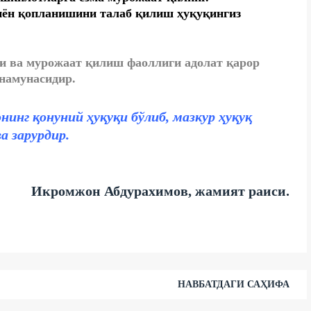
зиён қопланишини талаб қилиш ҳуқуқингиз
ги ва мурожаат қилиш фаоллиги адолат қарор
намунасидир.
инг қонуний ҳуқуқи бўлиб, мазкур ҳуқуқ
а зарурдир.
Икромжон Абдурахимов, жамият раиси.
НАВБАТДАГИ САҲИФА