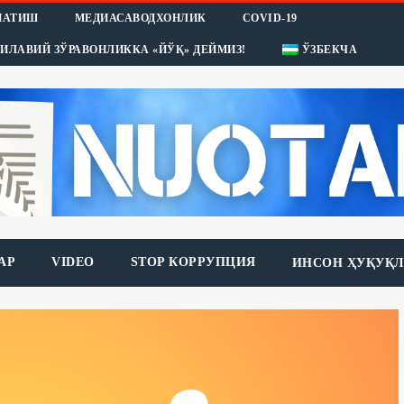
НАТИШ
МЕДИАСАВОДХОНЛИК
COVID-19
ИЛАВИЙ ЗЎРАВОНЛИККА «ЙЎҚ» ДЕЙМИЗ!
ЎЗБЕКЧА
АР
VIDEO
STOP КОРРУПЦИЯ
ИНСОН ҲУҚУҚЛ