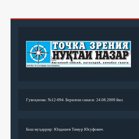
Гувоҳнома: №12-094. Берилган санаси: 24.08.2009 йил.
Бош муҳаррир: Юлдашев Тимур Юсуфович.