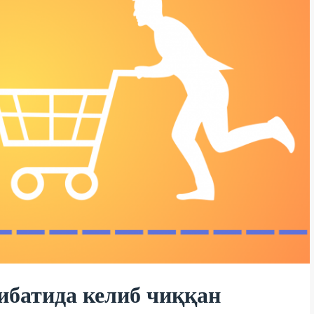
ибатида келиб чиққан