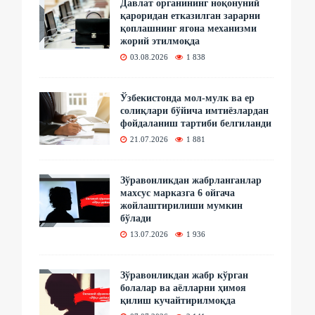
Давлат органининг ноқонуний
қароридан етказилган зарарни
қоплашнинг ягона механизми
жорий этилмоқда
03.08.2026
1 838
Ўзбекистонда мол-мулк ва ер
солиқлари бўйича имтиёзлардан
фойдаланиш тартиби белгиланди
21.07.2026
1 881
Зўравонликдан жабрланганлар
махсус марказга 6 ойгача
жойлаштирилиши мумкин
бўлади
13.07.2026
1 936
Зўравонликдан жабр кўрган
болалар ва аёлларни ҳимоя
қилиш кучайтирилмоқда