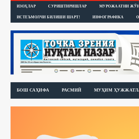
ИЗОҲЛАР
СУРИШТИРИШЛАР
МУРОЖААТНИ ЖЎ
ИСТЕЪМОЛЧИ БИЛИШИ ШАРТ!
ИНФОГРАФИКА
О
БОШ САҲИФА
РАСМИЙ
МУҲИМ ҲУЖЖАТЛ