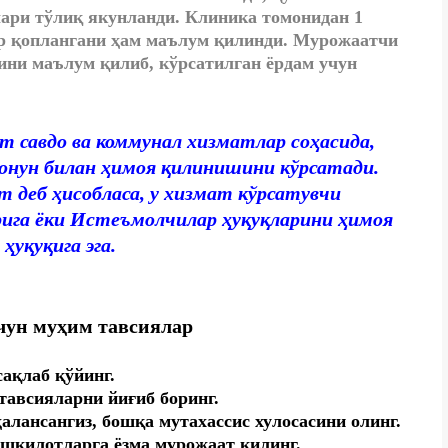
ари тўлиқ якунланди. Клиника томонидан 1
р қоплангани ҳам маълум қилинди. Мурожаатчи
ини маълум қилиб, кўрсатилган ёрдам учун
 савдо ва коммунал хизматлар соҳасида,
онун билан ҳимоя қилинишини кўрсатади.
 деб ҳисобласа, у хизмат кўрсатувчи
ига ёки Истеъмолчилар ҳуқуқларини ҳимоя
уқуқига эга.
чун муҳим тавсиялар
ақлаб қўйинг.
тавсияларни йиғиб боринг.
алансангиз, бошқа мутахассис хулосасини олинг.
ашкилотларга ёзма мурожаат қилинг.