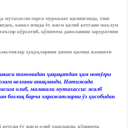
а мутахассисларга мурожаат қилинганда, тиш
гдек, канал ичида ёт жисм қолиб кетгани маълум
 таъсир кўрсатиб, қўшимча даволаниш заруратини
ъмолчилар ҳуқуқларини ҳимоя қилиш жамияти
икаси томонидан ҳақиқатдан ҳам нотўғри
зага келгани аниқланди. Натижада
сига олиб, малакали мутахассис жалб
ан боғлиқ барча харажатларни ўз ҳисобидан
б кетган ёт жисм олиб ташланди, қўшимча