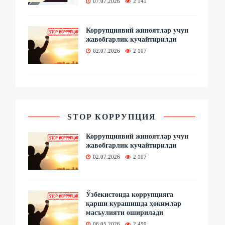
07.07.2026
2 141
Коррупциявий жиноятлар учун
жавобгарлик кучайтирилди
02.07.2026
2 107
STOP КОРРУПЦИЯ
Коррупциявий жиноятлар учун
жавобгарлик кучайтирилди
02.07.2026
2 107
Ўзбекистонда коррупцияга
қарши курашишда ҳокимлар
масъулияти оширилади
06.05.2026
2 459