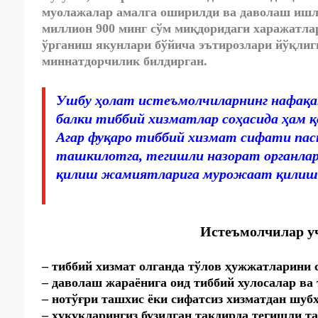
муолажалар амалга оширилди ва даволаш ишл
миллион 900 минг сўм миқдоридаги харажатла
ўрганиш якунлари бўйича эътирозлари йўқлиг
миннатдорчилик билдирган.
Ушбу ҳолат истеъмолчиларнинг нафақат
балки тиббий хизматлар соҳасида ҳам қ
Агар фуқаро тиббий хизмат сифати паст
ташкилотга, тегишли назорат органлар
қилиш жамиятларига мурожаат қилиш ҳ
Истеъмолчилар у
– тиббий хизмат олганда тўлов ҳужжатларини с
– даволаш жараёнига оид тиббий хулосалар ва 
– нотўғри ташхис ёки сифатсиз хизматдан шубҳ
– ҳуқуқларингиз бузилган тақдирда тегишли т