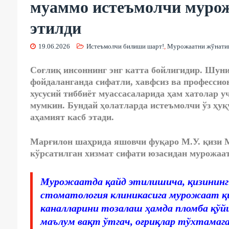
муаммо истеъмолчи мурож
этилди
19.06.2026
Истеъмолчи билиши шарт!
,
Мурожаатни жўнат
Соғлиқ инсоннинг энг катта бойлигидир. Шуни
фойдаланганда сифатли, хавфсиз ва профессион
хусусий тиббиёт муассасаларида ҳам хатолар 
мумкин. Бундай ҳолатларда истеъмолчи ўз ҳу
аҳамият касб этади.
Марғилон шаҳрида яшовчи фуқаро М.У. қизи М
кўрсатилган хизмат сифати юзасидан мурожаат
Мурожаатда қайд этилишича, қизининг 
стоматология клиникасига мурожаат қи
каналларини тозалаш ҳамда пломба қўй
маълум вақт ўтгач, оғриқлар тўхтамага