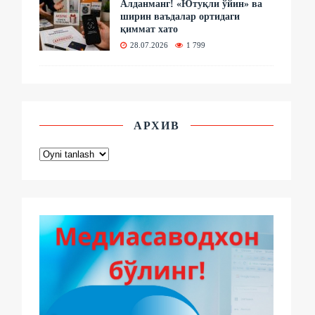
Алданманг! «Ютуқли ўйин» ва
ширин ваъдалар ортидаги
қиммат хато
28.07.2026
1 799
АРХИВ