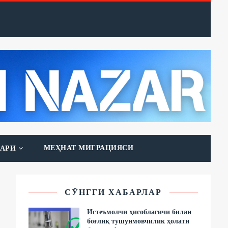
МЕҲНАТ МИГРАЦИЯСИ
АРИ
СЎНГГИ ХАБАРЛАР
Истеъмолчи ҳисоблагичи билан
боғлиқ тушунмовчилик ҳолати