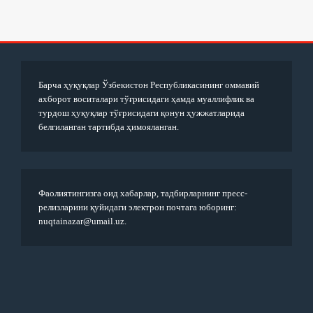
Барча ҳуқуқлар Ўзбекистон Республикасининг оммавий
ахборот воситалари тўғрисидаги ҳамда муаллифлик ва
турдош ҳуқуқлар тўғрисидаги қонун ҳужжатларида
белгиланган тартибда ҳимояланган.
Фаолиятингизга оид хабарлар, тадбирларнинг пресс-
релизларини қуйидаги электрон почтага юборинг:
nuqtainazar@umail.uz.