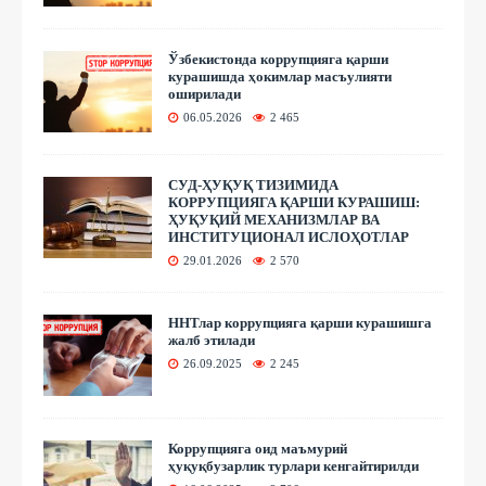
Ўзбекистонда коррупцияга қарши
курашишда ҳокимлар масъулияти
оширилади
06.05.2026
2 465
СУД-ҲУҚУҚ ТИЗИМИДА
КОРРУПЦИЯГА ҚАРШИ КУРАШИШ:
ҲУҚУҚИЙ МЕХАНИЗМЛАР ВА
ИНСТИТУЦИОНАЛ ИСЛОҲОТЛАР
29.01.2026
2 570
ННТлар коррупцияга қарши курашишга
жалб этилади
26.09.2025
2 245
Коррупцияга оид маъмурий
ҳуқуқбузарлик турлари кенгайтирилди