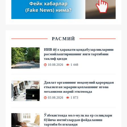
РАСМИЙ
ИИВ йўл ҳаракати қоидабузарликларини
расмийлаштиришнинг янги тартибини
таклиф қилди
10.08.2026
1 448
Давлат органининг ноқонуний қароридан
етказилган зарарни қоплашнинг ягона
механизми жорий этилмоқда
03.08.2026
1 873
Ўзбекистонда мол-мулк ва ер солиқлари
бўйича имтиёзлардан фойдаланиш
тартиби белгиланди