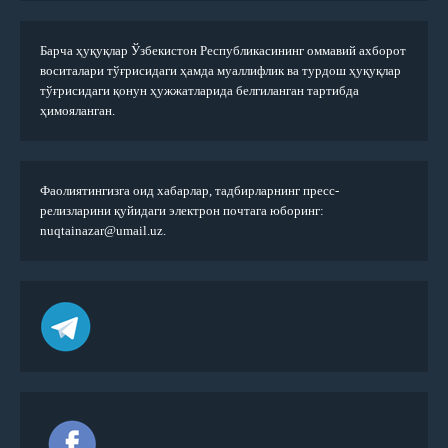
Барча ҳуқуқлар Ўзбекистон Республикасининг оммавий ахборот
воситалари тўғрисидаги ҳамда муаллифлик ва турдош ҳуқуқлар
тўғрисидаги қонун ҳужжатларида белгиланган тартибда
ҳимояланган.
Фаолиятингизга оид хабарлар, тадбирларнинг пресс-
релизларини қуйидаги электрон почтага юборинг:
nuqtainazar@umail.uz.