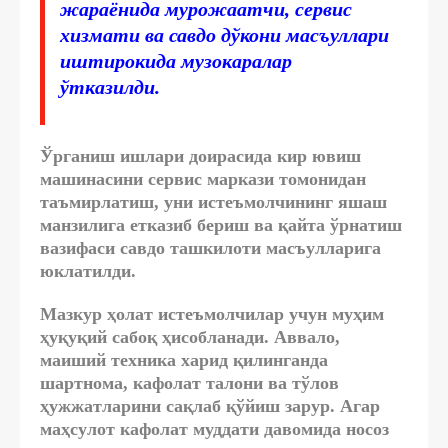
жараёнида мурожаатчи, сервис
хизмати ва савдо дўкони масъуллари
иштирокида музокаралар
ўтказилди.
Ўрганиш ишлари доирасида кир ювиш
машинасини сервис маркази томонидан
таъмирлатиш, уни истеъмолчининг яшаш
манзилига етказиб бериш ва қайта ўрнатиш
вазифаси савдо ташкилоти масъулларига
юклатилди.
Мазкур ҳолат истеъмолчилар учун муҳим
ҳуқуқий сабоқ ҳисобланади. Аввало,
маиший техника харид қилинганда
шартнома, кафолат талони ва тўлов
ҳужжатларини сақлаб қўйиш зарур. Агар
маҳсулот кафолат муддати давомида носоз