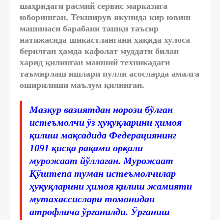
шаҳридаги расмий сервис марказига
юборишган. Текширув якунида кир ювиш
машинаси барабани ташқи таъсир
натижасида шикастлангани ҳақида хулоса
берилган ҳамда кафолат муддати билан
харид қилинган маиший техникадаги
таъмирлаш ишлари пулли асосларда амалга
оширилиши маълум қилинган.
Мазкур вазиятдан норози бўлган
истеъмолчи ўз ҳуқуқларини ҳимоя
қилиш мақсадида Федерациянинг
1091 қисқа рақами орқали
мурожаат йўллаган. Мурожаат
Қўштепа туман истеъмолчилар
ҳуқуқларини ҳимоя қилиш жамияти
мутахассислари томонидан
атрофлича ўрганилди. Ўрганиш