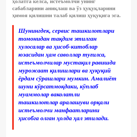
ҳолатга келса, истеъмолчи унинг
сабабларини аниқлаш ва ўз ҳуқуқларини
ҳимоя қилишни талаб қилиш ҳуқуқига эга.
Шунингдек, сервис ташкилотлари
томонидан тақдим этилган
хулосалар ва ҳисоб-китоблар
юзасидан ҳам саволлар туғилса,
истеъмолчилар мустақил равишда
мурожаат қилишлари ва ҳуқуқий
ёрдам сўрашлари мумкин. Амалиёт
шуни кўрсатмоқдаки, кўплаб
муаммолар ваколатли
ташкилотлар аралашуви орқали
истеъмолчи манфаатларини
ҳисобга олган ҳолда ҳал этилади.