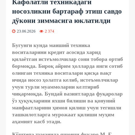
Кафолатли техникадаги
носозликни бартараф этиш савдо
дўкони зиммасига юклатилди
23.06.2026
2 374
Бугунги кунда маиший техника
воситаларини кредит асосида харид
қилаётган истеъмолчилар сони тобора ортиб
бормоқда. Бироқ айрим ҳолларда янги сотиб
олинган техника воситалари қисқа вақт
ичида носоз ҳолатга келиб, истеъмолчилар
учун турли муаммоларни келтириб
чиқармоқда. Бундай вазиятларда фуқаролар
ўз ҳуқуқларини яхши билиши ва қонуний
манфаатларини ҳимоя қилиш учун тегишли
ташкилотларга мурожаат қилиши муҳим
аҳамият касб этади.
Қўштепа туманида яшовчи фуқаро М. Ғ.