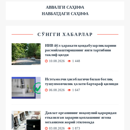
АВВАЛГИ САҲИФА
НАВБАТДАГИ САҲИФА
СЎНГГИ ХАБАРЛАР
ИИВ йўл ҳаракати қоидабузарликларини
расмийлаштиришнинг янги тартибини
таклиф қилди
10.08.2026
1 448
Истеъмолчи ҳисоблагичи билан боғлиқ
тушунмовчилик ҳолати бартараф қилинди
06.08.2026
1 647
Давлат органининг ноқонуний қароридан
етказилган зарарни қоплашнинг ягона
механизми жорий этилмоқда
03.08.2026
1 873