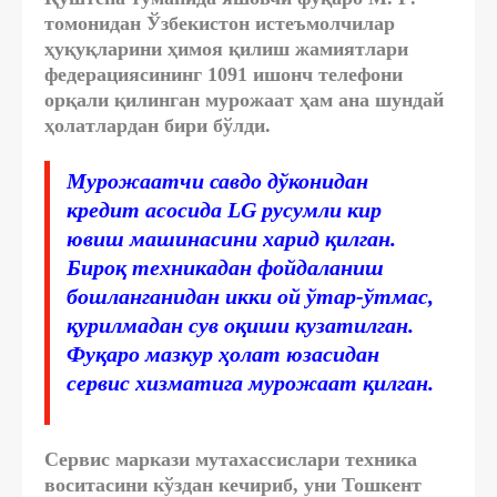
томонидан Ўзбекистон истеъмолчилар
ҳуқуқларини ҳимоя қилиш жамиятлари
федерациясининг 1091 ишонч телефони
орқали қилинган мурожаат ҳам ана шундай
ҳолатлардан бири бўлди.
Мурожаатчи савдо дўконидан
кредит асосида LG русумли кир
ювиш машинасини харид қилган.
Бироқ техникадан фойдаланиш
бошланганидан икки ой ўтар-ўтмас,
қурилмадан сув оқиши кузатилган.
Фуқаро мазкур ҳолат юзасидан
сервис хизматига мурожаат қилган.
Сервис маркази мутахассислари техника
воситасини кўздан кечириб, уни Тошкент