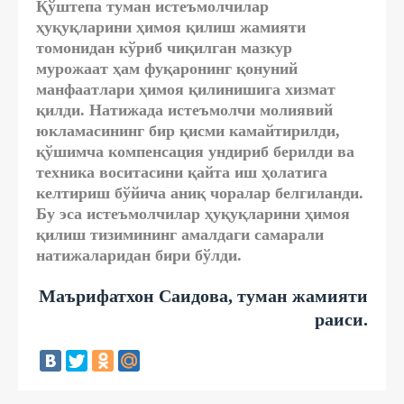
Қўштепа туман истеъмолчилар
ҳуқуқларини ҳимоя қилиш жамияти
томонидан кўриб чиқилган мазкур
мурожаат ҳам фуқаронинг қонуний
манфаатлари ҳимоя қилинишига хизмат
қилди. Натижада истеъмолчи молиявий
юкламасининг бир қисми камайтирилди,
қўшимча компенсация ундириб берилди ва
техника воситасини қайта иш ҳолатига
келтириш бўйича аниқ чоралар белгиланди.
Бу эса истеъмолчилар ҳуқуқларини ҳимоя
қилиш тизимининг амалдаги самарали
натижаларидан бири бўлди.
Маърифатхон Саидова, туман жамияти
раиси.