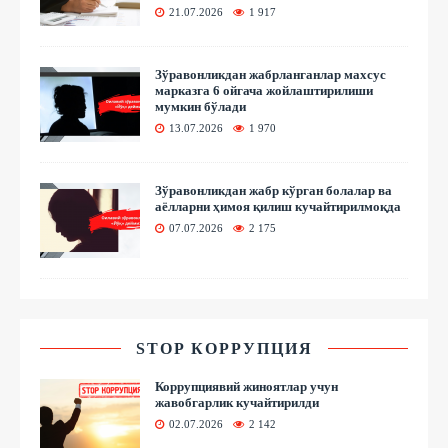
21.07.2026
1 917
Зўравонликдан жабрланганлар махсус
марказга 6 ойгача жойлаштирилиши
мумкин бўлади
13.07.2026
1 970
Зўравонликдан жабр кўрган болалар ва
аёлларни ҳимоя қилиш кучайтирилмоқда
07.07.2026
2 175
STOP КОРРУПЦИЯ
Коррупциявий жиноятлар учун
жавобгарлик кучайтирилди
02.07.2026
2 142