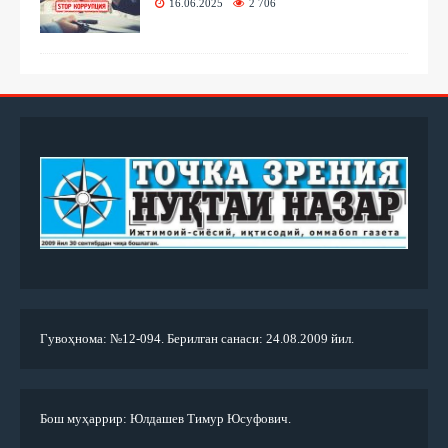
16.06.2025
2 706
Гувоҳнома: №12-094. Берилган санаси: 24.08.2009 йил.
Бош муҳаррир: Юлдашев Тимур Юсуфович.