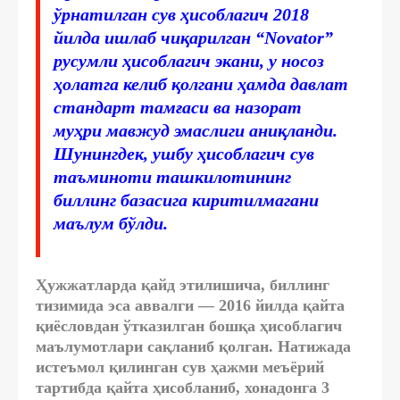
ўрнатилган сув ҳисоблагич 2018
йилда ишлаб чиқарилган “Novator”
русумли ҳисоблагич экани, у носоз
ҳолатга келиб қолгани ҳамда давлат
стандарт тамғаси ва назорат
муҳри мавжуд эмаслиги аниқланди.
Шунингдек, ушбу ҳисоблагич сув
таъминоти ташкилотининг
биллинг базасига киритилмагани
маълум бўлди.
Ҳужжатларда қайд этилишича, биллинг
тизимида эса аввалги — 2016 йилда қайта
қиёсловдан ўтказилган бошқа ҳисоблагич
маълумотлари сақланиб қолган. Натижада
истеъмол қилинган сув ҳажми меъёрий
тартибда қайта ҳисобланиб, хонадонга 3