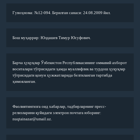
Гувоҳнома: №12-094. Берилган санаси: 24.08.2009 йил.
Бош муҳаррир: Юлдашев Тимур Юсуфович.
Барча ҳуқуқлар Ўзбекистон Республикасининг оммавий ахборот
воситалари тўғрисидаги ҳамда муаллифлик ва турдош ҳуқуқлар
тўғрисидаги қонун ҳужжатларида белгиланган тартибда
ҳимояланган.
Фаолиятингизга оид хабарлар, тадбирларнинг пресс-
релизларини қуйидаги электрон почтага юборинг:
nuqtainazar@umail.uz.