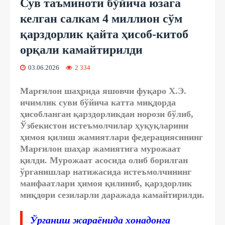
Сув таъминоти бўйича юзага
келган салкам 4 миллион сўм
қарздорлик қайта ҳисоб-китоб
орқали камайтирилди
03.06.2026
2 334
Марғилон шаҳрида яшовчи фуқаро Х.Э.
ичимлик суви бўйича катта миқдорда
ҳисобланган қарздорликдан норози бўлиб,
Ўзбекистон истеъмолчилар ҳуқуқларини
ҳимоя қилиш жамиятлари федерациясининг
Марғилон шаҳар жамиятига мурожаат
қилди. Мурожаат асосида олиб борилган
ўрганишлар натижасида истеъмолчининг
манфаатлари ҳимоя қилиниб, қарздорлик
миқдори сезиларли даражада камайтирилди.
Ўрганиш жараёнида хонадонга