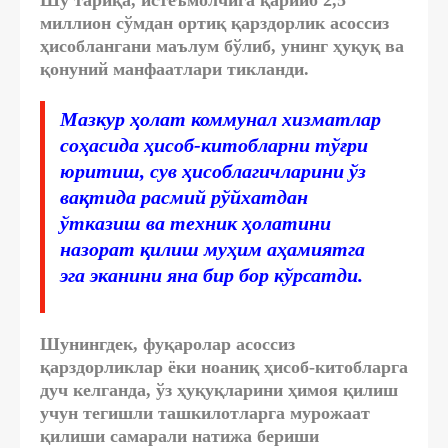
миллион сўмдан ортиқ қарздорлик асоссиз
ҳисоблангани маълум бўлиб, унинг ҳуқуқ ва
қонуний манфаатлари тикланди.
Мазкур ҳолат коммунал хизматлар
соҳасида ҳисоб-китобларни тўғри
юритиш, сув ҳисоблагичларини ўз
вақтида расмий рўйхатдан
ўтказиш ва техник ҳолатини
назорат қилиш муҳим аҳамиятга
эга эканини яна бир бор кўрсатди.
Шунингдек, фуқаролар асоссиз
қарздорликлар ёки ноаниқ ҳисоб-китобларга
дуч келганда, ўз ҳуқуқларини ҳимоя қилиш
учун тегишли ташкилотларга мурожаат
қилиши самарали натижа бериши