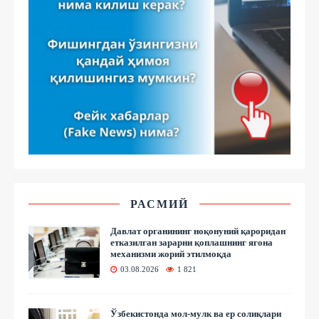
РАСМИЙ
Давлат органининг ноқонуний қароридан
етказилган зарарни қоплашнинг ягона
механизми жорий этилмоқда
03.08.2026
1 821
Ўзбекистонда мол-мулк ва ер солиқлари