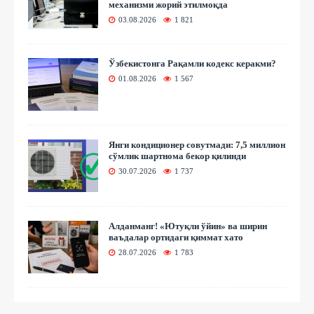
механизми жорий этилмоқда
03.08.2026
1 821
Ўзбекистонга Рақамли кодекс керакми?
01.08.2026
1 567
Янги кондиционер совутмади: 7,5 миллион
сўмлик шартнома бекор қилинди
30.07.2026
1 737
Алданманг! «Ютуқли ўйин» ва ширин
ваъдалар ортидаги қиммат хато
28.07.2026
1 783