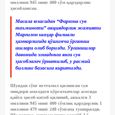
миллион 945 минг 400 сўм қарздорлик
ҳисобланган.
Масала юзасидан “Фарғона сув
таъминоти” акциядорлик жамияти
Марғилон шаҳар филиали
ҳамкорлигида қўшимча ўрганиш
ишлари олиб борилди. Ўрганишлар
давомида хонадонга янги сув
ҳисоблагич ўрнатилиб, у расмий
биллинг базасига киритилди.
Шундан сўнг истеъмол қилинган сув
миқдори амалдаги кўрсаткичлар асосида
қайта ҳисоб-китоб қилиниб, аввалги 3
миллион 945 минг 400 сўмлик қарздорлик 1
миллион 479 минг 248 сўмгача туширилди.
Шу тариқа, истеъмолчига қарийб 2,5