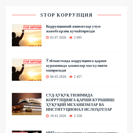
STOP КОРРУПЦИЯ
Коррупциявий жиноятлар учун
жавобгарлик кучайтирилди
02.07.2026
2 095
Ўзбекистонда коррупцияга қарши
курашишда ҳокимлар масъулияти
оширилади
06.05.2026
2 457
СУД-ҲУҚУҚ ТИЗИМИДА
КОРРУПЦИЯГА ҚАРШИ КУРАШИШ:
ҲУҚУҚИЙ МЕХАНИЗМЛАР ВА
ИНСТИТУЦИОНАЛ ИСЛОҲОТЛАР
29.01.2026
2 558
ННТлар коррупцияга қарши курашишга