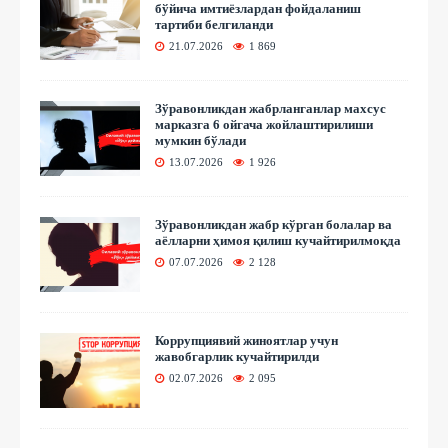
бўйича имтиёзлардан фойдаланиш
тартиби белгиланди
21.07.2026
1 869
Зўравонликдан жабрланганлар махсус
марказга 6 ойгача жойлаштирилиши
мумкин бўлади
13.07.2026
1 926
Зўравонликдан жабр кўрган болалар ва
аёлларни ҳимоя қилиш кучайтирилмоқда
07.07.2026
2 128
Коррупциявий жиноятлар учун
жавобгарлик кучайтирилди
02.07.2026
2 095