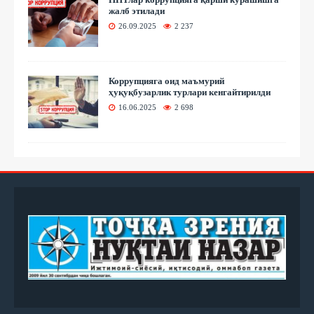
жалб этилади
26.09.2025
2 237
Коррупцияга оид маъмурий
ҳуқуқбузарлик турлари кенгайтирилди
16.06.2025
2 698