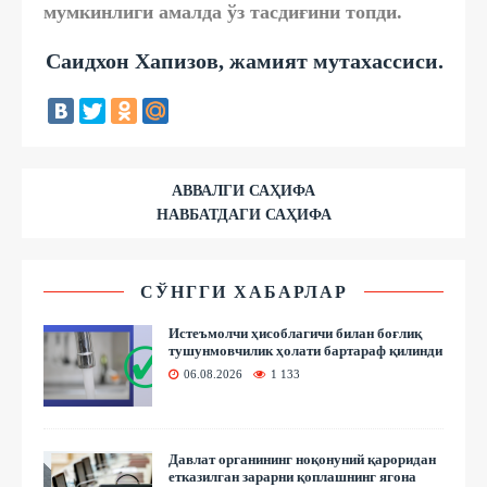
мумкинлиги амалда ўз тасдиғини топди.
Саидхон Хапизов, жамият мутахассиси.
АВВАЛГИ САҲИФА
НАВБАТДАГИ САҲИФА
СЎНГГИ ХАБАРЛАР
Истеъмолчи ҳисоблагичи билан боғлиқ
тушунмовчилик ҳолати бартараф қилинди
06.08.2026
1 133
Давлат органининг ноқонуний қароридан
етказилган зарарни қоплашнинг ягона