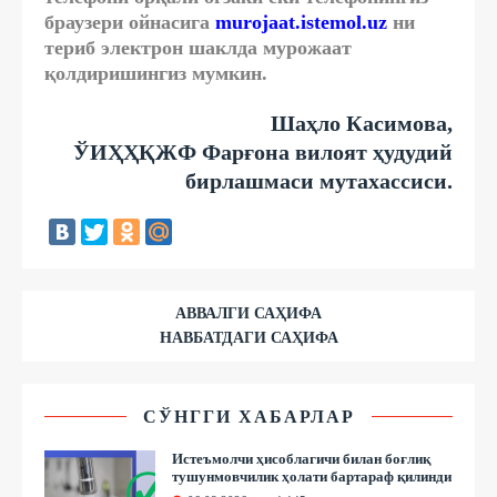
браузери ойнасига
murojaat.istemol.uz
ни
териб электрон шаклда мурожаат
қолдиришингиз мумкин.
Шаҳло Касимова,
ЎИҲҲҚЖФ Фарғона вилоят ҳудудий
бирлашмаси мутахассиси.
АВВАЛГИ САҲИФА
НАВБАТДАГИ САҲИФА
СЎНГГИ ХАБАРЛАР
Истеъмолчи ҳисоблагичи билан боғлиқ
тушунмовчилик ҳолати бартараф қилинди