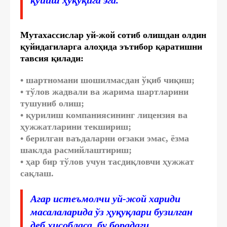
Мутахассислар уй-жой сотиб олишдан олдин
қуйидагиларга алоҳида эътибор қаратишни
тавсия қилади:
• шартномани шошилмасдан ўқиб чиқиш;
• тўлов жадвали ва жарима шартларини
тушуниб олиш;
• қурилиш компаниясининг лицензия ва
ҳужжатларини текшириш;
• берилган ваъдаларни оғзаки эмас, ёзма
шаклда расмийлаштириш;
• ҳар бир тўлов учун тасдиқловчи ҳужжат
сақлаш.
Агар истеъмолчи уй-жой хариди
масалаларида ўз ҳуқуқлари бузилган
деб ҳисобласа, бу борадаги