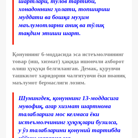
шартлари, тўлов тартиби,
хонадоннинг ҳолати, топшириш
муддати ва бошқа муҳим
маълумотларни аниқ ва тўлиқ
тақдим этиши шарт.
Қонуннинг 6-моддасида эса истеъмолчининг
товар (иш, хизмат) ҳақида ишончли ахборот
олиш ҳуқуқи белгиланган. Демак, қурувчи
ташкилот харидорни чалғитувчи ёки ноаниқ
маълумот бермаслиги лозим.
Шунингдек, қонуннинг 13-моддасига
мувофиқ, агар хизмат шартнома
талабларига мос келмаса ёки
истеъмолчининг ҳуқуқлари бузилса,
у ўз талабларини қонуний тартибда
қўйиш ҳуқуқига эга.