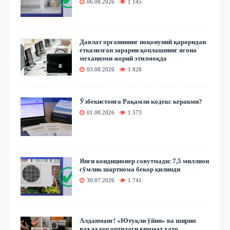
06.08.2026
1 145
Давлат органининг ноқонуний қароридан
етказилган зарарни қоплашнинг ягона
механизми жорий этилмоқда
03.08.2026
1 828
Ўзбекистонга Рақамли кодекс керакми?
01.08.2026
1 573
Янги кондиционер совутмади: 7,5 миллион
сўмлик шартнома бекор қилинди
30.07.2026
1 741
Алданманг! «Ютуқли ўйин» ва ширин
ваъдалар ортидаги қиммат хато