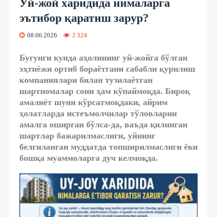
Уй-жой харидида нималарга
эътибор қаратиш зарур?
08.06.2026
2 324
Бугунги кунда аҳолининг уй-жойга бўлган
эҳтиёжи ортиб бораётгани сабабли қурилиш
компаниялари билан тузилаётган
шартномалар сони ҳам кўпаймоқда. Бироқ
амалиёт шуни кўрсатмоқдаки, айрим
ҳолатларда истеъмолчилар тўловларни
амалга оширган бўлса-да, ваъда қилинган
шартлар бажарилмаслиги, уйнинг
белгиланган муддатда топширилмаслиги ёки
бошқа муаммоларга дуч келмоқда.