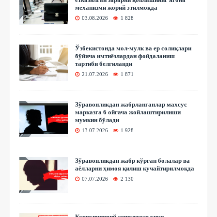
механизми жорий этилмоқда
03.08.2026
1 828
Ўзбекистонда мол-мулк ва ер солиқлари
бўйича имтиёзлардан фойдаланиш
тартиби белгиланди
21.07.2026
1 871
Зўравонликдан жабрланганлар махсус
марказга 6 ойгача жойлаштирилиши
мумкин бўлади
13.07.2026
1 928
Зўравонликдан жабр кўрган болалар ва
аёлларни ҳимоя қилиш кучайтирилмоқда
07.07.2026
2 130
Коррупциявий жиноятлар учун