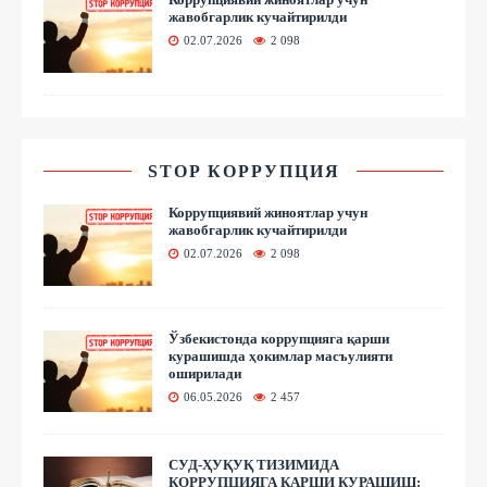
жавобгарлик кучайтирилди
02.07.2026
2 098
STOP КОРРУПЦИЯ
Коррупциявий жиноятлар учун
жавобгарлик кучайтирилди
02.07.2026
2 098
Ўзбекистонда коррупцияга қарши
курашишда ҳокимлар масъулияти
оширилади
06.05.2026
2 457
СУД-ҲУҚУҚ ТИЗИМИДА
КОРРУПЦИЯГА ҚАРШИ КУРАШИШ: