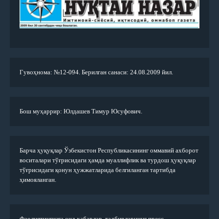
Гувоҳнома: №12-094. Берилган санаси: 24.08.2009 йил.
Бош муҳаррир: Юлдашев Тимур Юсуфович.
Барча ҳуқуқлар Ўзбекистон Республикасининг оммавий ахборот
воситалари тўғрисидаги ҳамда муаллифлик ва турдош ҳуқуқлар
тўғрисидаги қонун ҳужжатларида белгиланган тартибда
ҳимояланган.
Фаолиятингизга оид хабарлар, тадбирларнинг пресс-