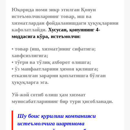
Юқорида номи зикр этилган Қонун
истеъмолчиларнинг товар, иш ва
хизматлардан фойдаланишдаги ҳуқуқларини
кафолатлайди.
Хусусан, қонуннинг 4-
моддасига кўра, истеъмолчи:
• товар (иш, хизмат)нинг сифатига;
хавфсизлигига;
• тўғри ва тўлиқ ахборот олишга;
• ўз манфаатларини ҳимоя қилишга;
етказилган зарарни қоплатишга бўлган
ҳуқуқларга эга.
Уй-жой сотиб олиш ҳам хизмат
муносабатларининг бир тури ҳисобланади.
Шу боис қурилиш компанияси
истеъмолчига шартнома