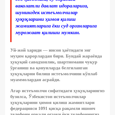
ваколатли давлат идораларига,
шунингдек истеъмолчилар
ҳуқуқларини ҳимоя қилиш
жамиятларига ёки суд органларига
мурожаат қилиши мумкин.
Уй-жой хариди — инсон ҳаётидаги энг
муҳим қарорлардан бири. Бундай жараёнда
ҳуқуқий саводхонлик, шартномани чуқур
ўрганиш ва қонунларда белгиланган
ҳуқуқларни билиш истеъмолчини кўплаб
муаммолардан асрайди.
Агар истеъмолчи сифатидаги ҳуқуқларингиз
бузилса, Ўзбекистон истеъмолчилар
ҳуқуқларини ҳимоя қилиш жамиятлари
федерацияси 1091 қисқа рақамли ишонч
телефони орқали оғзаки ёки телефонингиз