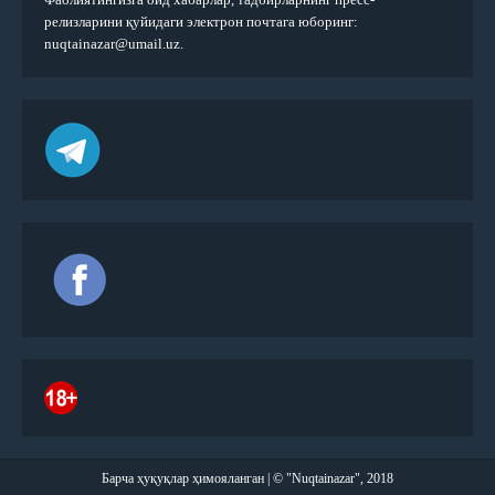
релизларини қуйидаги электрон почтага юборинг:
nuqtainazar@umail.uz.
Барча ҳуқуқлар ҳимояланган | © "Nuqtainazar", 2018