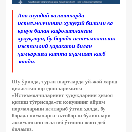
Ана шундай вазиятларда
истеъмолчининг ҳуқуқий билими ва
қонун билан кафолатланган
ҳуқуқлари, бу борада истеъмолчилик
ижтимоий ҳаракати билан
ҳамкорлиги катта аҳамият касб
этади.
Шу ўринда, турли шартларда уй-жой харид
қилаётган юртдошларимизга
«Истеъмолчиларнинг ҳуқуқларини ҳимоя
қилиш тўғрисида»ги қонуннинг айрим
нормаларини келтириб ўтган ҳолда, бу
борада нималарга эътиборли бўлишлари
лозимлигини эслатиб ўтишни жоиз деб
биламиз.