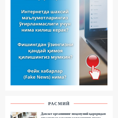
РАСМИЙ
Давлат органининг ноқонуний қароридан
етказилган зарарни қоплашнинг ягона