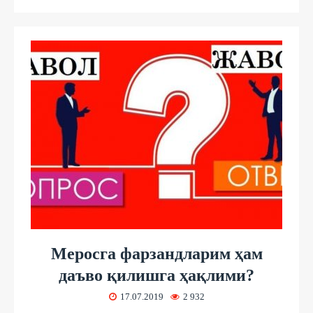
Меросга фарзандларим ҳам
даъво қилишга ҳақлими?
17.07.2019
2 932