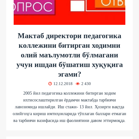
Мактаб директори педагогика
коллежини битирган ходимни
олий маълумотли бўлмагани
учун ишдан бўшатиш хуқуқига
эгами?
12.12.2018
2 430
2005 йил педагогика коллежини битирган ходим
ихтисослаштирилган ёрдамчи мактабда тарбиячи
лавозимида ишлайди. Иш стажи- 13 йил. Ҳозирги вақтда
олийгоҳга кириш имтиҳонларида тўплаган баллари етмаган
ва тарбиячи вазифасида иш фаолиятини давом эттирмоқда.