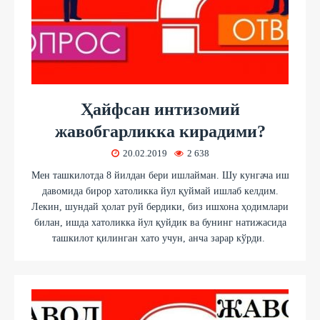
Ҳайфсан интизомий
жавобгарликка кирадими?
20.02.2019
2 638
Мен ташкилотда 8 йилдан бери ишлайман. Шу кунгача иш
давомида бирор хатоликка йул қуймай ишлаб келдим.
Лекин, шундай ҳолат руй бердики, биз ишхона ҳодимлари
билан, ишда хатоликка йул қуйдик ва бунинг натижасида
ташкилот қилинган хато учун, анча зарар кўрди.