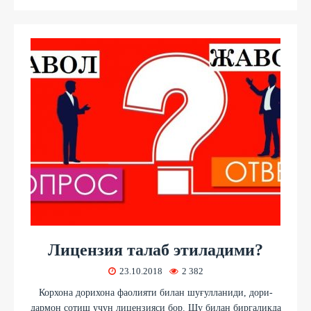
Лицензия талаб этиладими?
23.10.2018
2 382
Корхона дорихона фаолияти билан шуғулланиди, дори-
дармон сотиш учун лицензияси бор. Шу билан биргаликда