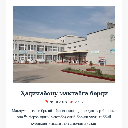
Ҳадичабону мактабга борди
26.10.2018
2 602
Маълумки, сентябрь ойи бошланишидан олдин ҳар бир ота-
она ўз фарзандини мактабга олиб бориш учун тиббий
кўрикдан ўтишга тайёргарлик кўради.