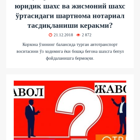
юридик шахс ва жисмоний шахс
ўртасидаги шартнома нотариал
тасдиқланиши керакми?
21.12.2018
2 872
Корхона ўзининг балансида турган автотранспорт
воситасини ўз ходимига ёки бошқа бегона шахсга бепул
фойдаланишга бермоқчи.