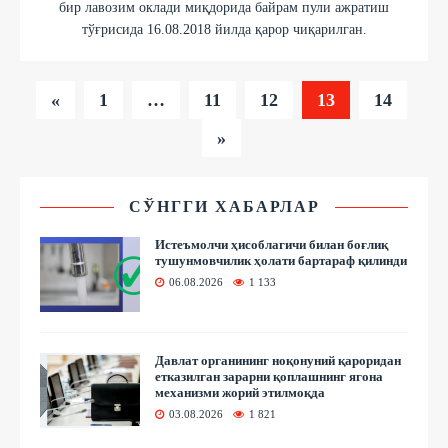
бир лавозим оклади миқдорида байрам пули ажратиш
тўғрисида 16.08.2018 йилда қарор чиқарилган.
«
1
…
11
12
13
14
»
СЎНГГИ ХАБАРЛАР
Истеъмолчи ҳисоблагичи билан боғлиқ
тушунмовчилик ҳолати бартараф қилинди
06.08.2026
1 133
Давлат органининг ноқонуний қароридан
етказилган зарарни қоплашнинг ягона
механизми жорий этилмоқда
03.08.2026
1 821