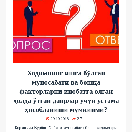
Ходимнинг ишга бўлган
муносабати ва бошқа
факторларни инобатга олган
ҳолда ўтган даврлар учун устама
ҳисобланиши мумкинми?
09.10.2018
2 711
Корхонада Қурбон Хайити муносабати билан ходимларга