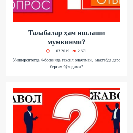
Талабалар ҳам ишлаши
мумкинми?
11.03.2019
2 671
Университетда 4-босқичда таҳсил олаяпман, мактабда дарс
берсам бўладими?