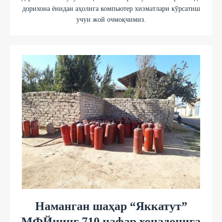
дорихона ёнидан аҳолига компьютер хизматлари кўрсатиш
учун жой очмоқчимиз.
Наманган шаҳар “Яккатут”
МФЙнинг 710 нафар хонадонига