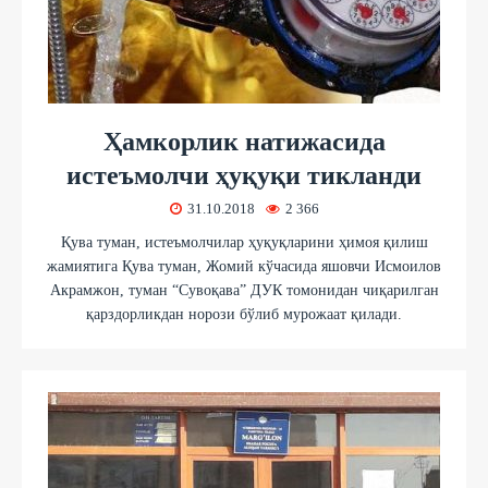
Ҳамкорлик натижасида
истеъмолчи ҳуқуқи тикланди
31.10.2018
2 366
Қува туман, истеъмолчилар ҳуқуқларини ҳимоя қилиш
жамиятига Қува туман, Жомий кўчасида яшовчи Исмоилов
Акрамжон, туман “Сувоқава” ДУК томонидан чиқарилган
қарздорликдан норози бўлиб мурожаат қилади.