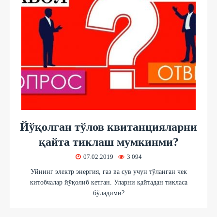
Йўқолган тўлов квитанцияларни
қайта тиклаш мумкинми?
07.02.2019
3 094
Уйнинг электр энергия, газ ва сув учун тўланган чек
китобчалар йўқолиб кетган. Уларни қайтадан тикласа
бўладими?