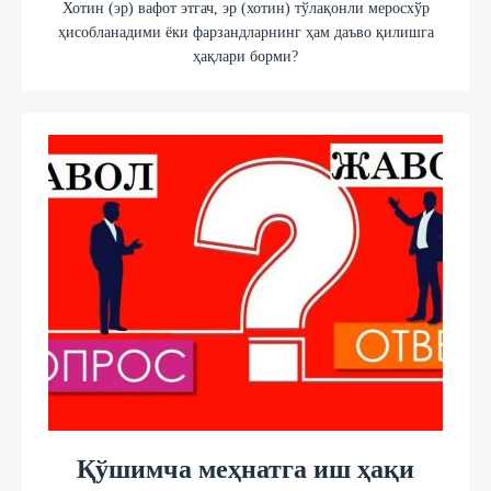
Хотин (эр) вафот этгач, эр (хотин) тўлақонли меросхўр
ҳисобланадими ёки фарзандларнинг ҳам даъво қилишга
ҳақлари борми?
Қўшимча меҳнатга иш ҳақи