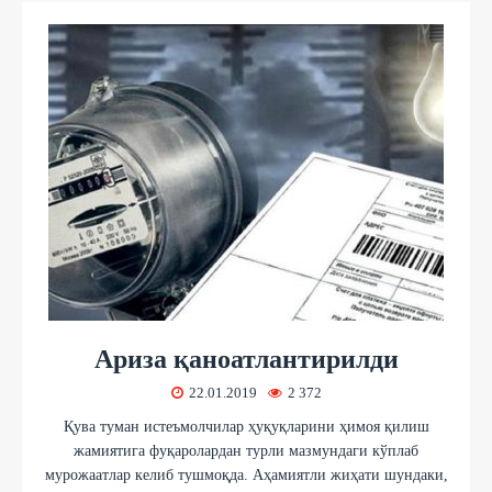
Ариза қаноатлантирилди
22.01.2019
2 372
Қува туман истеъмолчилар ҳуқуқларини ҳимоя қилиш
жамиятига фуқаролардан турли мазмундаги кўплаб
мурожаатлар келиб тушмоқда. Аҳамиятли жиҳати шундаки,