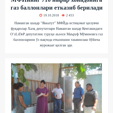
газ баллонлари етказиб берилади
19.10.2018
2 453
Наманган шаҳар “Яккатут” МФЙда истиқомат қилувчи
фуқаролар Халқ депутатлари Наманган шаҳар Кенгашидаги
O‘zLiDeP депутатлик гуруҳи аъзоси Маъруф Мўминовга газ
баллонларини ўз вақтида етказишни таъминлаш бўйича
мурожаат қилган эди.