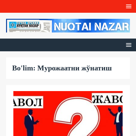
Bo'lim: Мурожаатни жўнатиш