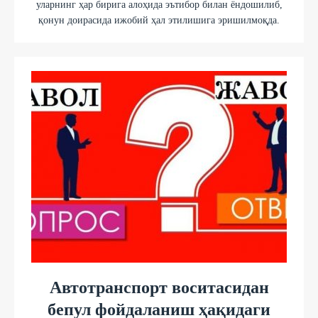
уларнинг ҳар бирига алоҳида эътибор билан ёндошилиб,
қонун доирасида ижобий ҳал этилишига эришилмоқда.
Автотранспорт воситасидан
бепул фойдаланиш ҳақидаги