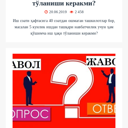
тўланиши керакми?
20.06.2019
2 458
Иш соати ҳафтасига 40 соатдан ошмаган ташкилотлар бор,
масалан 5 кунлик ишдан ташқари навбатчилик учун ҳам
қўшимча иш ҳақи тўланиши керакми?