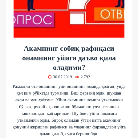
Акамнинг собиқ рафиқаси
онамнинг уйига даъво қила
оладими?
30.07.2019
2 792
Раҳматли ота-онамнинг уйи онамнинг номида қолган, унда
ҳеч ким рўйхатда турмайди. Беш фарзанд эдик, шундан
акам ва мен ҳаётмиз. Уйни акам­нинг номига ўтказмоқчи
бўлсак, руҳий аҳволи яхши бўлмагани учун тегишли
ташкилотдан қайтаришди. Шу боис уйни но­мимга
ўтказмоқчи эдим. Бироқ оламдан ўтган катта акамнинг
қонуний ажрашган рафиқаси ва уларнинг фарзандлари уйга
даъво қилиб, суд­га беришибди.