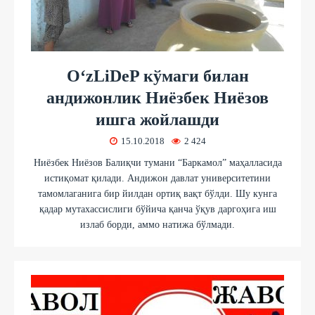
O‘zLiDeP кўмаги билан
андижонлик Ниёзбек Ниёзов
ишга жойлашди
15.10.2018
2 424
Ниёзбек Ниёзов Балиқчи тумани “Баркамол” маҳалласида
истиқомат қилади. Андижон давлат университетини
тамомлаганига бир йилдан ортиқ вақт бўлди. Шу кунга
қадар мутахассислиги бўйича қанча ўқув даргоҳига иш
излаб борди, аммо натижа бўлмади.