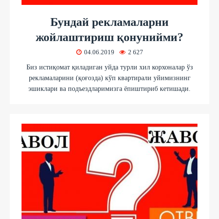
Бундай рекламаларни
жойлаштириш қонунийми?
04.06.2019
2 627
Биз истиқомат қиладиган уйда турли хил корхоналар ўз
рекламаларини (қоғозда) кўп квартирали уйимизнинг
эшиклари ва подъездларимизга ёпиштириб кетишади.