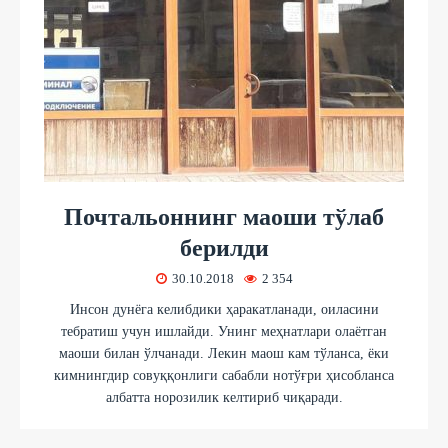
Почтальоннинг маоши тўлаб
берилди
30.10.2018
2 354
Инсон дунёга келибдики ҳаракатланади, оиласини
тебратиш учун ишлайди. Унинг меҳнатлари олаётган
маоши билан ўлчанади. Лекин маош кам тўланса, ёки
кимнингдир совуққонлиги сабабли нотўғри ҳисобланса
албатта норозилик келтириб чиқаради.