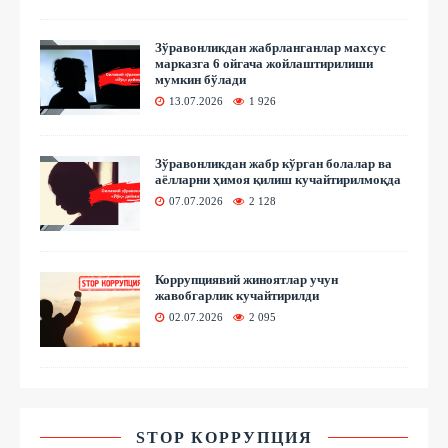
Зўравонликдан жабрланганлар махсус
марказга 6 ойгача жойлаштирилиши
мумкин бўлади
13.07.2026
1 926
Зўравонликдан жабр кўрган болалар ва
аёлларни ҳимоя қилиш кучайтирилмоқда
07.07.2026
2 128
Коррупциявий жиноятлар учун
жавобгарлик кучайтирилди
02.07.2026
2 095
STOP КОРРУПЦИЯ