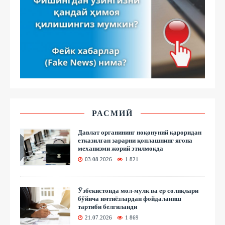
РАСМИЙ
Давлат органининг ноқонуний қароридан
етказилган зарарни қоплашнинг ягона
механизми жорий этилмоқда
03.08.2026
1 821
Ўзбекистонда мол-мулк ва ер солиқлари
бўйича имтиёзлардан фойдаланиш
тартиби белгиланди
21.07.2026
1 869