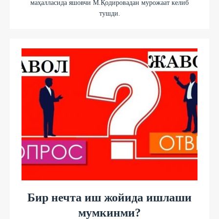
маҳалласида яшовчи М.Қодировадан мурожаат келиб
тушди.
Бир нечта иш жойида ишлаши
мумкинми?