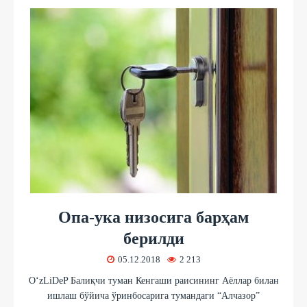
Опа-ука низосига барҳам
берилди
05.12.2018
2 213
O‘zLiDeP Балиқчи туман Кенгаши раисининг Аёллар билан
ишлаш бўйича ўринбосарига тумандаги “Алчазор”