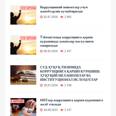
Коррупциявий жиноятлар учун
жавобгарлик кучайтирилди
02.07.2026
2 095
Ўзбекистонда коррупцияга қарши
курашишда ҳокимлар масъулияти
оширилади
06.05.2026
2 457
СУД-ҲУҚУҚ ТИЗИМИДА
КОРРУПЦИЯГА ҚАРШИ КУРАШИШ:
ҲУҚУҚИЙ МЕХАНИЗМЛАР ВА
ИНСТИТУЦИОНАЛ ИСЛОҲОТЛАР
29.01.2026
2 558
ННТлар коррупцияга қарши курашишга
жалб этилади
26.09.2025
2 237