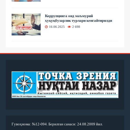
Коррупцияга оид маъмурий
ҳуқуқбузарлик турлари кенгайтирилди
16.06.2025
2 698
Гувоҳнома: №12-094. Берилган санаси: 24.08.2009 йил.