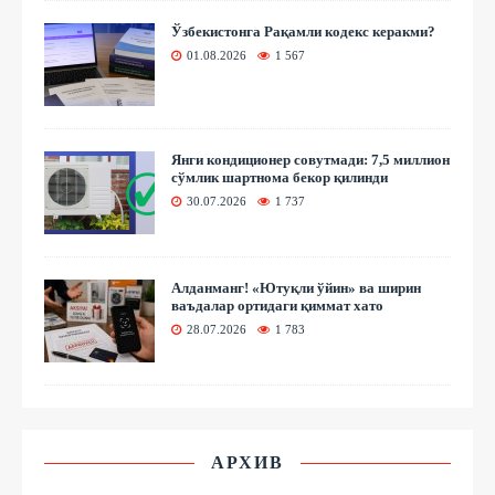
Ўзбекистонга Рақамли кодекс керакми?
01.08.2026
1 567
Янги кондиционер совутмади: 7,5 миллион
сўмлик шартнома бекор қилинди
30.07.2026
1 737
Алданманг! «Ютуқли ўйин» ва ширин
ваъдалар ортидаги қиммат хато
28.07.2026
1 783
АРХИВ