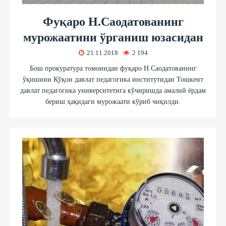
Фуқаро Н.Саодатованинг
мурожаатини ўрганиш юзасидан
21.11.2018
2 194
Бош прокуратура томонидан фуқаро Н.Саодатованинг
ўқишини Қўқон давлат педагогика институтидан Тошкент
давлат педагогика университетига кўчиришда амалий ёрдам
бериш ҳақидаги мурожаати кўриб чиқилди.