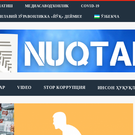
НАТИШ
МЕДИАСАВОДХОНЛИК
COVID-19
ИЛАВИЙ ЗЎРАВОНЛИККА «ЙЎҚ» ДЕЙМИЗ!
ЎЗБЕКЧА
АР
VIDEO
STOP КОРРУПЦИЯ
ИНСОН ҲУҚУҚЛ