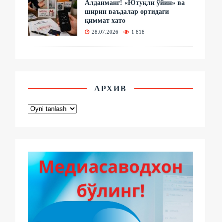
Алданманг! «Ютуқли ўйин» ва
ширин ваъдалар ортидаги
қиммат хато
28.07.2026
1 818
АРХИВ