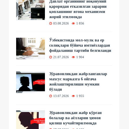
Давлат органининг ноқонуний
қароридан етказилган зарарни
қоплашнинг ягона механизми
жорий этилмоқда
03.08.2026
1 856
Ўзбекистонда мол-мулк ва ер
солиқлари бўйича имтиёзлардан
фойдаланиш тартиби белгиланди
21.07.2026
1 904
Зўравонликдан жабрланганлар
махсус марказга 6 ойгача
жойлаштирилиши мумкин
бўлади
13.07.2026
1 955
Зўравонликдан жабр кўрган
болалар ва аёлларни ҳимоя
қилиш кучайтирилмоқда