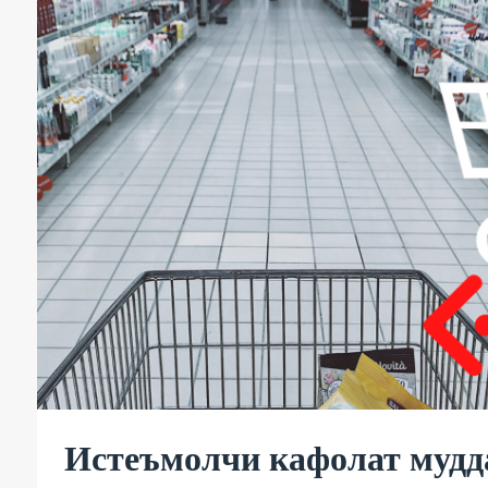
Истеъмолчи кафолат мудда