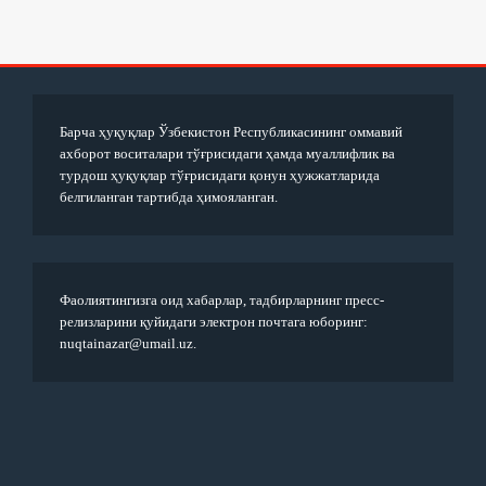
Барча ҳуқуқлар Ўзбекистон Республикасининг оммавий
ахборот воситалари тўғрисидаги ҳамда муаллифлик ва
турдош ҳуқуқлар тўғрисидаги қонун ҳужжатларида
белгиланган тартибда ҳимояланган.
Фаолиятингизга оид хабарлар, тадбирларнинг пресс-
релизларини қуйидаги электрон почтага юборинг:
nuqtainazar@umail.uz.