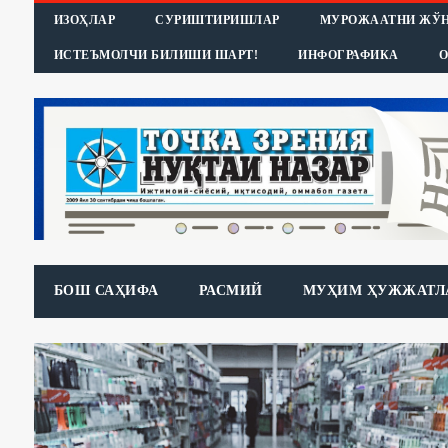
ИЗОҲЛАР
СУРИШТИРИШЛАР
МУРОЖААТНИ ЖЎ
ИСТЕЪМОЛЧИ БИЛИШИ ШАРТ!
ИНФОГРАФИКА
О
БОШ САҲИФА
РАСМИЙ
МУҲИМ ҲУЖЖАТЛ