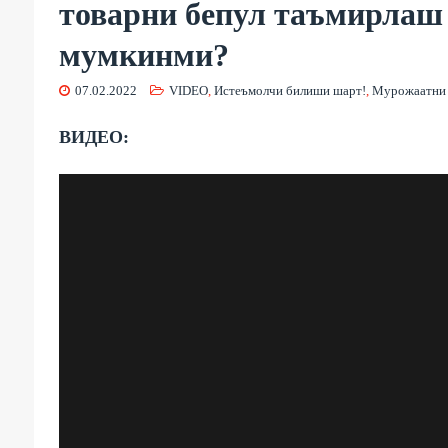
товарни бепул таъмирлаш
мумкинми?
07.02.2022
VIDEO
,
Истеъмолчи билиши шарт!
,
Мурожаатни
ВИДЕО: