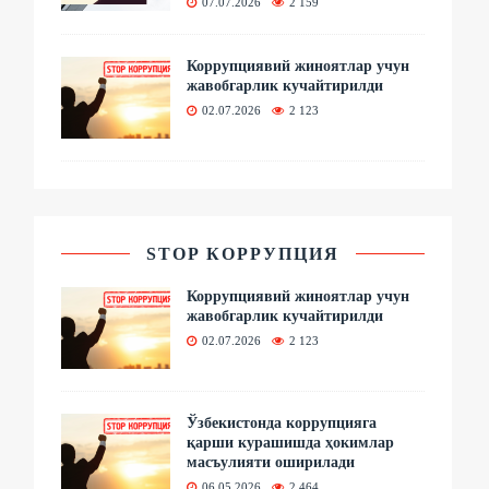
07.07.2026
2 159
Коррупциявий жиноятлар учун
жавобгарлик кучайтирилди
02.07.2026
2 123
STOP КОРРУПЦИЯ
Коррупциявий жиноятлар учун
жавобгарлик кучайтирилди
02.07.2026
2 123
Ўзбекистонда коррупцияга
қарши курашишда ҳокимлар
масъулияти оширилади
06.05.2026
2 464