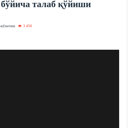
 бўйича талаб қўйиши
 жўнатиш
3 450