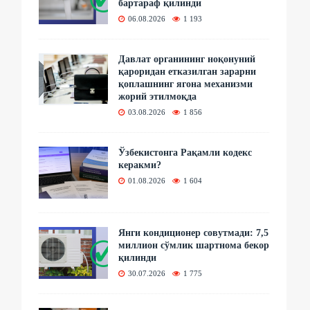
бартараф қилинди
06.08.2026
1 193
Давлат органининг ноқонуний
қароридан етказилган зарарни
қоплашнинг ягона механизми
жорий этилмоқда
03.08.2026
1 856
Ўзбекистонга Рақамли кодекс
керакми?
01.08.2026
1 604
Янги кондиционер совутмади: 7,5
миллион сўмлик шартнома бекор
қилинди
30.07.2026
1 775