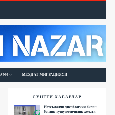
МЕҲНАТ МИГРАЦИЯСИ
АРИ
СЎНГГИ ХАБАРЛАР
Истеъмолчи ҳисоблагичи билан
боғлиқ тушунмовчилик ҳолати