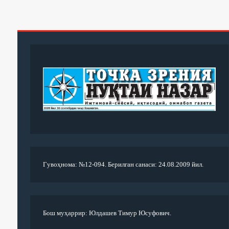
Гувоҳнома: №12-094. Берилган санаси: 24.08.2009 йил.
Бош муҳаррир: Юлдашев Тимур Юсуфович.