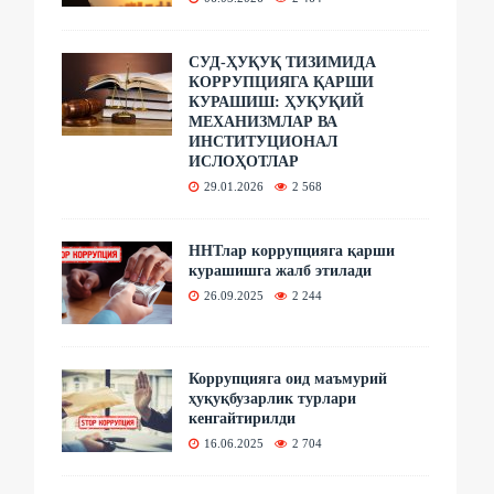
СУД-ҲУҚУҚ ТИЗИМИДА
КОРРУПЦИЯГА ҚАРШИ
КУРАШИШ: ҲУҚУҚИЙ
МЕХАНИЗМЛАР ВА
ИНСТИТУЦИОНАЛ
ИСЛОҲОТЛАР
29.01.2026
2 568
ННТлар коррупцияга қарши
курашишга жалб этилади
26.09.2025
2 244
Коррупцияга оид маъмурий
ҳуқуқбузарлик турлари
кенгайтирилди
16.06.2025
2 704