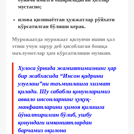
мустасно;
илова қилинаётган ҳужжатлар рўйхати
кўрсатилган бўлиши керак.
Мурожаатда мурожаат қилувчи ишни ҳал
этиш учун зарур деб ҳисоблаган бошқа
маълумотлар ҳам кўрсатилиши мумкин.
Хулоса ўрнида жамиятимизнинг ҳар
бир жабхасида “Инсон қадрини
улуғлаш”ни таъминлашга хизмат
қилади. Шу сабабли қонунларимиз
аввало инсонларнинг ҳуқуқ-
манфаатларини ҳимоя қилишга
йўналтирилган бўлиб, ушбу
қонундаги имкониятлардан
барчамиз оқилона