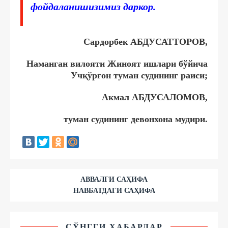
фойдаланишизимиз даркор.
Сардорбек АБДУСАТТОРОВ,
Наманган вилояти Жиноят ишлари бўйича
Учқўрғон туман судининг раиси;
Акмал АБДУСАЛОМОВ,
туман судининг девонхона мудири.
АВВАЛГИ САҲИФА
НАВБАТДАГИ САҲИФА
СЎНГГИ ХАБАРЛАР