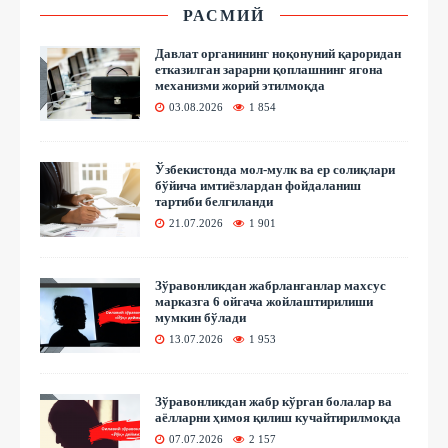
РАСМИЙ
Давлат органининг ноқонуний қароридан
етказилган зарарни қоплашнинг ягона
механизми жорий этилмоқда
03.08.2026
1 854
Ўзбекистонда мол-мулк ва ер солиқлари
бўйича имтиёзлардан фойдаланиш
тартиби белгиланди
21.07.2026
1 901
Зўравонликдан жабрланганлар махсус
марказга 6 ойгача жойлаштирилиши
мумкин бўлади
13.07.2026
1 953
Зўравонликдан жабр кўрган болалар ва
аёлларни ҳимоя қилиш кучайтирилмоқда
07.07.2026
2 157