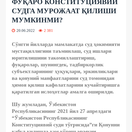
ФУҚАРО КОНСТИТУЦИЯВИЙ
СУДГА МУРОЖААТ ҚИЛИШИ
МУМКИНМИ?
20.06.2022
2 381
Сўнгги йилларда мамлакатда суд ҳокимияти
мустақиллигини таъминлаш, суд ишлари
юритилишини такомиллаштириш,
фуқаролар, шунингдек, тадбиркорлик
субъектларининг ҳуқуқлари, эркинликлари
ва қонуний манфаатларини суд томонидан
ҳимоя қилиш кафолатларини кучайтиришга
қаратилган ислоҳотлар амалга оширилди.
Шу жумладан, Ўзбекистон
Республикасининг 2021 йил 27 апрелдаги
“Ўзбекистон Республикасининг
Конституциявий суди тўғрисида”ги Қонунни
қабул қилишда ҳам кўриш мумкин.