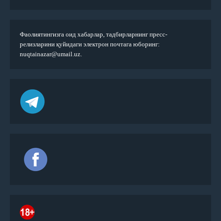
Фаолиятингизга оид хабарлар, тадбирларнинг пресс-
релизларини қуйидаги электрон почтага юборинг:
nuqtainazar@umail.uz.