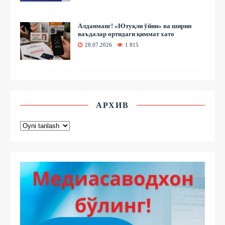
Алданманг! «Ютуқли ўйин» ва ширин
ваъдалар ортидаги қиммат хато
28.07.2026
1 815
АРХИВ