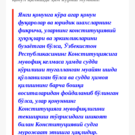
Янги қонунга кўра агар қонун
фуқаролар ва юридик шахсларнинг
фикрича, уларнинг конституциявий
ҳуқуқлари ва эркинликларини
бузаётган бўлса, Ўзбекистон
Республикасининг Конституциясига
мувофиқ келмаса ҳамда судда
кўрилиши тугалланган муайян ишда
қўлланилган бўлса ва судда ҳимоя
қилишнинг барча бошқа
воситаларидан фойдаланиб бўлинган
бўлса, улар қонуннинг
Конституцияга мувофиқлигини
текшириш тўғрисидаги шикоят
билан Конституциявий судга
мурожаат этишга ҳақлидир.