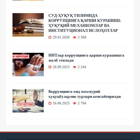
СУД-ҲУҚУҚ ТИЗИМИДА
КОРРУПЦИЯГА ҚАРШИ КУРАШИШ:
ҲУҚУҚИЙ МЕХАНИЗМЛАР ВА
ИНСТИТУЦИОНАЛ ИСЛОҲОТЛАР
29.01.2026
2 568
ННТлар коррупцияга қарши курашишга
жалб этилади
26.09.2025
2 244
Коррупцияга оид маъмурий
ҳуқуқбузарлик турлари кенгайтирилди
16.06.2025
2 704