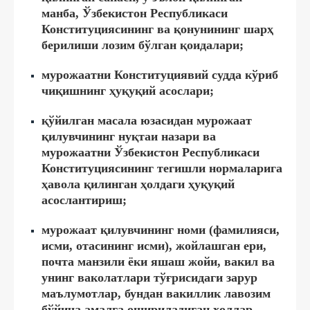
манба, Ўзбекистон Республикаси
Конституциясининг ва қонунининг шарҳ
берилиши лозим бўлган қоидалари;
мурожаатни Конституциявий судда кўриб
чиқишнинг ҳуқуқий асослари;
қўйилган масала юзасидан мурожаат
қилувчининг нуқтаи назари ва
мурожаатни Ўзбекистон Республикаси
Конституциясининг тегишли нормаларига
ҳавола қилинган ҳолдаги ҳуқуқий
асослантириш;
мурожаат қилувчининг номи (фамилияси,
исми, отасининг исми), жойлашган ери,
почта манзили ёки яшаш жойи, вакил ва
унинг ваколатлари тўғрисидаги зарур
маълумотлар, бундан вакиллик лавозим
бўйича амалга ошириладиган ҳоллар