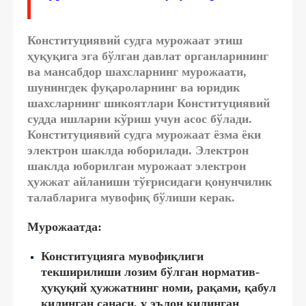
Конституциявий судга мурожаат этиш
ҳуқуқига эга бўлган давлат органларининг
ва мансабдор шахсларнинг мурожаати,
шунингдек фуқароларнинг ва юридик
шахсларнинг шикоятлари Конституциявий
судда ишларни кўриш учун асос бўлади.
Конституциявий судга мурожаат ёзма ёки
электрон шаклда юборилади. Электрон
шаклда юборилган мурожаат электрон
ҳужжат айланиши тўғрисидаги қонунчилик
талабларига мувофиқ бўлиши керак.
Мурожаатда:
Конституцияга мувофиқлиги
текширилиши лозим бўлган норматив-
ҳуқуқий ҳужжатнинг номи, рақами, қабул
қилинган санаси, у эълон қилинган