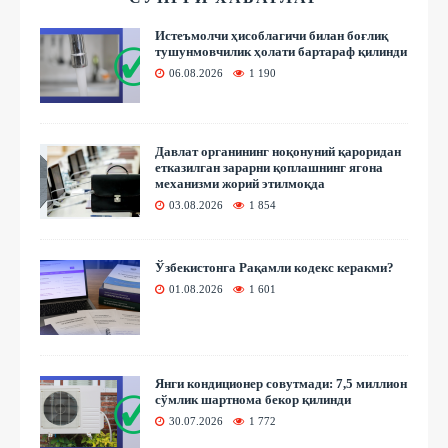
Истеъмолчи ҳисоблагичи билан боғлиқ
тушунмовчилик ҳолати бартараф қилинди
06.08.2026
1 190
Давлат органининг ноқонуний қароридан
етказилган зарарни қоплашнинг ягона
механизми жорий этилмоқда
03.08.2026
1 854
Ўзбекистонга Рақамли кодекс керакми?
01.08.2026
1 601
Янги кондиционер совутмади: 7,5 миллион
сўмлик шартнома бекор қилинди
30.07.2026
1 772