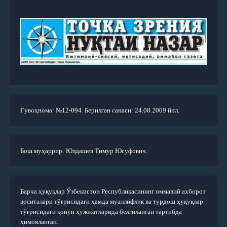
Гувоҳнома: №12-094. Берилган санаси: 24.08.2009 йил.
Бош муҳаррир: Юлдашев Тимур Юсуфович.
Барча ҳуқуқлар Ўзбекистон Республикасининг оммавий ахборот
воситалари тўғрисидаги ҳамда муаллифлик ва турдош ҳуқуқлар
тўғрисидаги қонун ҳужжатларида белгиланган тартибда
ҳимояланган.