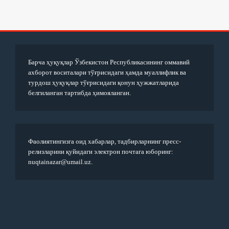
Барча ҳуқуқлар Ўзбекистон Республикасининг оммавий
ахборот воситалари тўғрисидаги ҳамда муаллифлик ва
турдош ҳуқуқлар тўғрисидаги қонун ҳужжатларида
белгиланган тартибда ҳимояланган.
Фаолиятингизга оид хабарлар, тадбирларнинг пресс-
релизларини қуйидаги электрон почтага юборинг:
nuqtainazar@umail.uz.