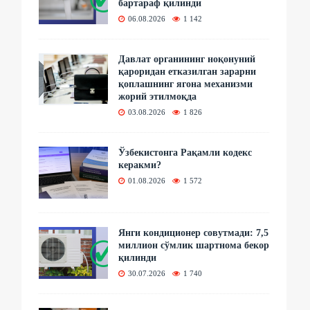
бартараф қилинди
06.08.2026
1 142
Давлат органининг ноқонуний
қароридан етказилган зарарни
қоплашнинг ягона механизми
жорий этилмоқда
03.08.2026
1 826
Ўзбекистонга Рақамли кодекс
керакми?
01.08.2026
1 572
Янги кондиционер совутмади: 7,5
миллион сўмлик шартнома бекор
қилинди
30.07.2026
1 740