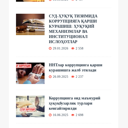
СУД-ҲУҚУҚ ТИЗИМИДА
КОРРУПЦИЯГА ҚАРШИ
КУРАШИШ: ҲУҚУҚИЙ
МЕХАНИЗМЛАР ВА
ИНСТИТУЦИОНАЛ
ИСЛОҲОТЛАР
29.01.2026
2 558
ННТлар коррупцияга қарши
курашишга жалб этилади
26.09.2025
2 237
Коррупцияга оид маъмурий
ҳуқуқбузарлик турлари
кенгайтирилди
16.06.2025
2 698