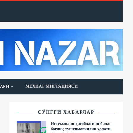
МЕҲНАТ МИГРАЦИЯСИ
АРИ
СЎНГГИ ХАБАРЛАР
Истеъмолчи ҳисоблагичи билан
боғлиқ тушунмовчилик ҳолати