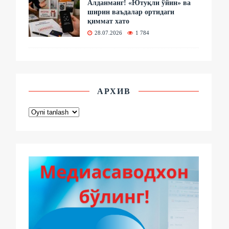
Алданманг! «Ютуқли ўйин» ва
ширин ваъдалар ортидаги
қиммат хато
28.07.2026
1 784
АРХИВ