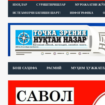
ИЗОҲЛАР
СУРИШТИРИШЛАР
МУРОЖААТНИ ЖЎ
ИСТЕЪМОЛЧИ БИЛИШИ ШАРТ!
ИНФОГРАФИКА
О
БОШ САҲИФА
РАСМИЙ
МУҲИМ ҲУЖЖАТЛ