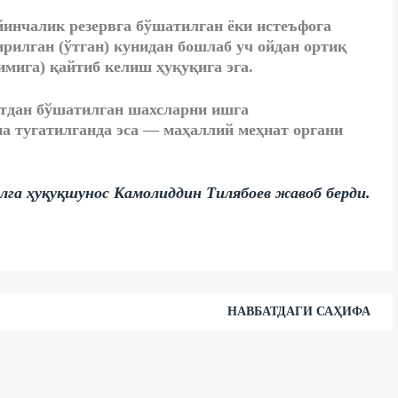
ейинчалик резервга бўшатилган ёки истеъфога
ирилган (ўтган) кунидан бошлаб уч ойдан ортиқ
имига) қайтиб келиш ҳуқуқига эга.
атдан бўшатилган шахсларни ишга
а тугатилганда эса — маҳаллий меҳнат органи
лга ҳуқуқшунос Камолиддин Тилябоев жавоб берди.
НАВБАТДАГИ САҲИФА