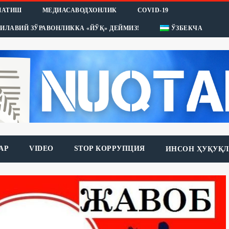
НАТИШ
МЕДИАСАВОДХОНЛИК
COVID-19
ИЛАВИЙ ЗЎРАВОНЛИККА «ЙЎҚ» ДЕЙМИЗ!
ЎЗБЕКЧА
АР
VIDEO
STOP КОРРУПЦИЯ
ИНСОН ҲУҚУҚЛ