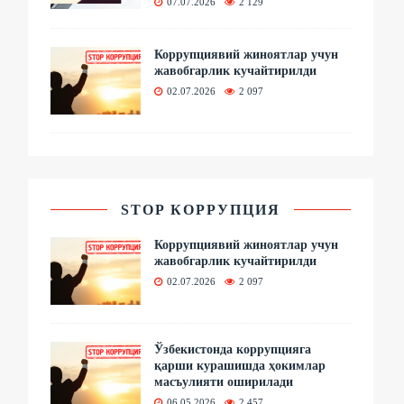
07.07.2026
2 129
Коррупциявий жиноятлар учун
жавобгарлик кучайтирилди
02.07.2026
2 097
STOP КОРРУПЦИЯ
Коррупциявий жиноятлар учун
жавобгарлик кучайтирилди
02.07.2026
2 097
Ўзбекистонда коррупцияга
қарши курашишда ҳокимлар
масъулияти оширилади
06.05.2026
2 457