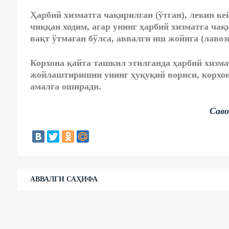
Ҳарбий хизматга чақирилган (ўтган), лекин к
чиққан ходим, агар унинг ҳарбий хизматга чақ
вақт ўтмаган бўлса, аввалги иш жойига (лавоз
Корхона қайта ташкил этилганда ҳарбий хизм
жойлаштиришни унинг ҳуқуқий вориси, корхон
амалга оширади.
Саво
АВВАЛГИ САҲИФА