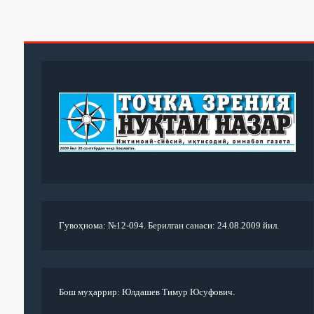
Гувоҳнома: №12-094. Берилган санаси: 24.08.2009 йил.
Бош муҳаррир: Юлдашев Тимур Юсуфович.