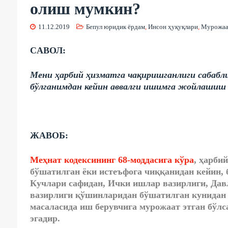
олиш мумкин?
11.12.2019
Бепул юридик ёрдам
,
Инсон ҳуқуқлари
,
Мурожаа
CАВОЛ:
Мени ҳарбий ҳизматга чақиришганлиги сабабл
бўлганимдан кейин аввалги ишимга жойлашиш 
ЖАВОБ:
Меҳнат кодексининг 68-моддасига кўра
, ҳарби
бўшатилган ёки истеъфога чиққанидан кейин,
Кучлари сафидан, Ички ишлар вазирлиги, Дав
вазирлиги қўшинларидан бўшатилган кунидан 
масаласида иш берувчига мурожаат этган бўл
эгадир.