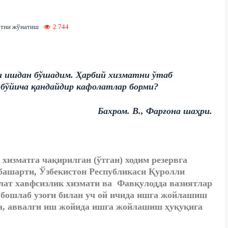
тни жўнатиш
2 744
и ишдан бўшадим. Ҳарбий хизматни ўтаб
бўйича қандайдир кафолатлар борми?
Бахром. В., Фарғона шаҳри.
й хизматга чақирилган (ўтган) ходим резервга
 башарти, Ўзбекистон Республикаси Қуролли
лат хавфсизлик хизмати ва Фавқулодда вазиятлар
бошлаб узоғи билан уч ой ичида ишга жойлашиш
са, аввалги иш жойида ишга жойлашиш ҳуқуқига