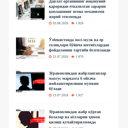
Давлат органининг ноқонуний
қароридан етказилган зарарни
қоплашнинг ягона механизми
жорий этилмоқда
03.08.2026
1 826
Ўзбекистонда мол-мулк ва ер
солиқлари бўйича имтиёзлардан
фойдаланиш тартиби белгиланди
21.07.2026
1 870
Зўравонликдан жабрланганлар
махсус марказга 6 ойгача
жойлаштирилиши мумкин
бўлади
13.07.2026
1 927
Зўравонликдан жабр кўрган
болалар ва аёлларни ҳимоя
қилиш кучайтирилмоқда