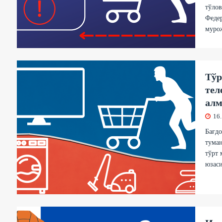
тўлов
Федер
муро
Тўр
тел
ал
16
Бағд
тума
тўрт 
юзаси