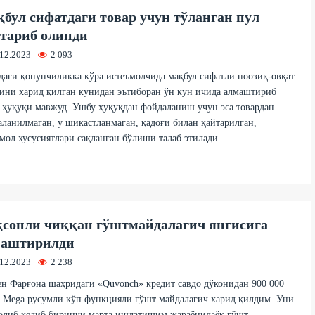
бул сифатдаги товар учун тўланган пул
тариб олинди
.12.2023
2 093
аги қонунчиликка кўра истеъмолчида мақбул сифатли ноозиқ-овқат
ини харид қилган кунидан эътиборан ўн кун ичида алмаштириб
ҳуқуқи мавжуд. Ушбу ҳуқуқдан фойдаланиш учун эса товардан
ланилмаган, у шикастланмаган, қадоғи билан қайтарилган,
мол хусусиятлари сақланган бўлиши талаб этилади.
сонли чиққан гўштмайдалагич янгисига
маштирилди
.12.2023
2 238
 Фарғона шаҳридаги «Quvonch» кредит савдо дўконидан 900 000
 Mega русумли кўп функцияли гўшт майдалагич харид қилдим. Уни
 олиб келиб биринчи марта ишлатишим жараёнидаёқ гўшт