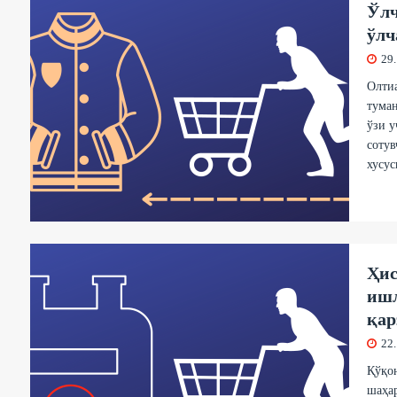
Ўлч
ўлч
29
Олти
тума
ўзи у
сотув
хусус
Ҳис
ишл
қар
22
Қўқо
шаҳар