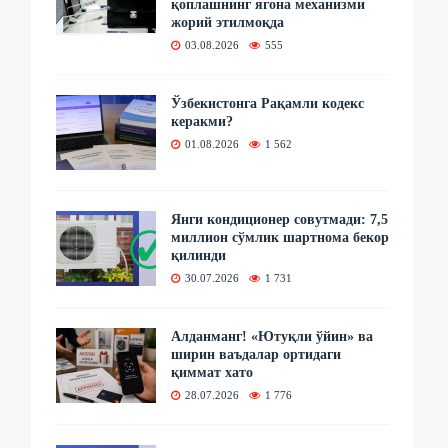
қоплашнинг ягона механизми
жорий этилмоқда
03.08.2026
555
Ўзбекистонга Рақамли кодекс
керакми?
01.08.2026
1 562
Янги кондиционер совутмади: 7,5
миллион сўмлик шартнома бекор
қилинди
30.07.2026
1 731
Алданманг! «Ютуқли ўйин» ва
ширин ваъдалар ортидаги
қиммат хато
28.07.2026
1 776