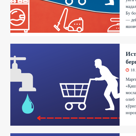
мадал
Бу бо
— дей
яшовч
Ист
бер
18
Марғ
«Қаш
мосла
олиб 
кўриг
нороз