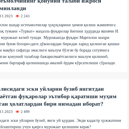
еъмолчининг қонуний талаби ижроси
минланди
.11.2023
2 243
илон шаҳар истеъмолчилар ҳуқуқларини ҳимоя қилиш жамиятига
қ тумани «Турват» маҳалла фуқаролар йиғини ҳудудида яшовчи И.
н мурожаат келиб тушди. Мурожаатда фуқаро Марғилон шаҳри
кчи буюм бозори»даги дўконлардан биридан харид қилинган қишки
 мақбул сифатда эмаслиги маълум бўлгач бу борада сотувчига
ган қонуний талаблар бажарилмаётганлиги маълум қилиниб,
мони бартараф қилинишида амалий ёрдам кўрсатилиши сўралади.
лисидаги эски уйларни бузиб янгитдан
аётган фуқаролар эътибор қаратиши муҳим
ган ҳолатлардан бири нимадан иборат?
.11.2023
2 499
даги эски уйларни бузиб, янги уй қурдик. Энди кадастр ҳужжатини
ийлаштириш учун қаерга мурожаат қилишим керак?