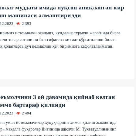
олат муддати ичида нуқсон аниқланган кир
иш машинаси алмаштирилди
.12.2023
2 393
иримиз истеъмолчи эканмиз, кундалик турмуш жараёнида бизга
нли товар сотилиши ёки сифатсиз хизмат кўрсатилиши билан
қ ҳолатларга дуч келмаслик ҳеч биримизга кафолатланмаган.
еъмолчини 3 ой давомида қийнаб келган
ммо бартараф қилинди
.12.2023
2 494
он туман истеъмолчилар ҳуқуқларини ҳимоя қилиш жамиятида
р» маҳалла фуқаролар йиғинида яшовчи М. Тухватуллинанинг
даги савдо марказидан харид қилган музлаткич сифатсиз