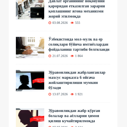
Давлат органининг ноқонуний
қароридан етказилган зарарни
қоплашнинг ягона механизми
жорий этилмоқда
03.08.2026
555
Ўзбекистонда мол-мулк ва ер
солиқлари бўйича имтиёзлардан
фойдаланиш тартиби белгиланди
21.07.2026
1 864
Зўравонликдан жабрланганлар
махсус марказга 6 ойгача
жойлаштирилиши мумкин
бўлади
13.07.2026
1 921
Зўравонликдан жабр кўрган
болалар ва аёлларни ҳимоя
қилиш кучайтирилмоқда