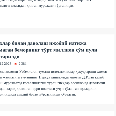
нлиги юзасидан қилган мурожаати ўрганилди.
ҳлар билан даволаш ижобий натижа
маган беморнинг тўрт миллион сўм пули
тарилди
.12.2023
2 381
на вилояти Ўзбекистон тумани истеъмолчилар ҳуқуқларини ҳимоя
ш жамиятига туманнинг Нурсух қишлоғида яшовчи Д.Р.дан келиб
н мурожаатда касалликларни турли гиёҳлар воситасида даволовчи
дан харид қилинган дори воситаси учун тўланган пулларини
рилишида амалий ёрдам кўрсатилиши сўралган.