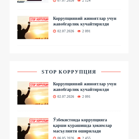
07.07.2026
2 124
Коррупциявий жиноятлар учун
жавобгарлик кучайтирилди
02.07.2026
2 091
STOP КОРРУПЦИЯ
Коррупциявий жиноятлар учун
жавобгарлик кучайтирилди
02.07.2026
2 091
Ўзбекистонда коррупцияга
қарши курашишда ҳокимлар
масъулияти оширилади
06.05.2026
2 455