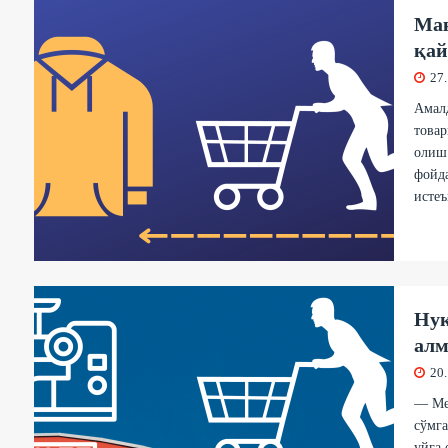
Мақ
қай
27
Амалд
товар
олиш 
фойда
истеъ
Нуқ
ал
20
— Мен
сўмга
уйга