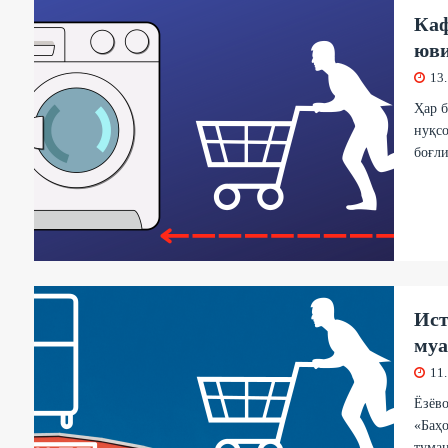
Каф
юв
13
Ҳар б
нуқсо
боғли
Ист
муа
11
Ёзёв
«Баҳо
туман