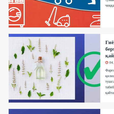
чиққа
Гиё
бер
қай
04
Фарғо
қили
тушга
табиб
қайта