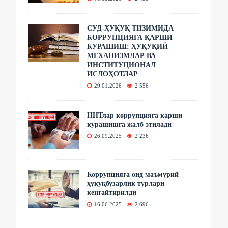
СУД-ҲУҚУҚ ТИЗИМИДА
КОРРУПЦИЯГА ҚАРШИ
КУРАШИШ: ҲУҚУҚИЙ
МЕХАНИЗМЛАР ВА
ИНСТИТУЦИОНАЛ
ИСЛОҲОТЛАР
29.01.2026
2 556
ННТлар коррупцияга қарши
курашишга жалб этилади
26.09.2025
2 236
Коррупцияга оид маъмурий
ҳуқуқбузарлик турлари
кенгайтирилди
16.06.2025
2 696