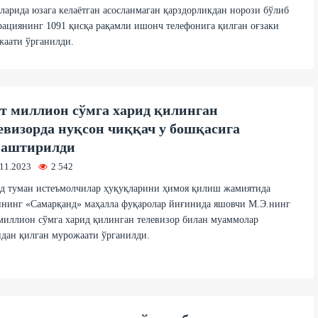
ларида юзага келаётган асосланмаган қарздорликдан норози бўлиб
ациянинг 1091 қисқа рақамли ишонч телефонига қилган оғзаки
жаати ўрганилди.
т миллион сўмга харид қилинган
евизорда нуқсон чиққач у бошқасига
маштирилди
.11.2023
2 542
од туман истеъмолчилар ҳуқуқларини ҳимоя қилиш жамиятида
ннинг «Самарқанд» маҳалла фуқаролар йиғинида яшовчи М.Э.нинг
миллион сўмга харид қилинган телевизор билан муаммолар
дан қилган мурожаати ўрганилди.