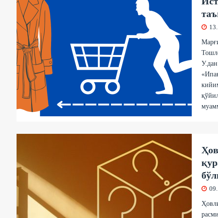
Ист
таъ
13
Марғ
Тошло
У.да
«Ипа
кийим
қўйил
муам
Ҳов
қур
бўл
09
Ҳовли
расм