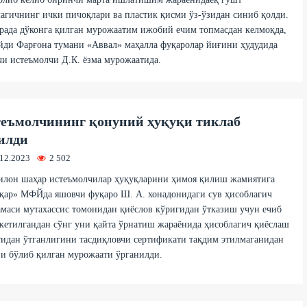
агичнинг ички пичоқлари ва пластик қисми ўз-ўзидан синиб қолди.
рада дўконга қилган мурожаатим ижобий ечим топмасдан келмоқда,
ди Фарғона тумани «Аввал» маҳалла фуқаролар йиғини ҳудудида
и истеъмолчи Д.К. ёзма мурожаатида.
еъмолчининг қонуний ҳуқуқи тиклаб
илди
.12.2023
2 502
илон шаҳар истеъмолчилар ҳуқуқларини ҳимоя қилиш жамиятига
қар» МФЙда яшовчи фуқаро Ш. А. хонадонидаги сув ҳисоблагич
маси мутахассис томонидан қиёслов кўригидан ўтказиш учун ечиб
кетилгандан сўнг уни қайта ўрнатиш жараёнида ҳисоблагич қиёслаш
идан ўтганлигини тасдиқловчи сертификати тақдим этилмаганидан
и бўлиб қилган мурожаати ўрганилди.