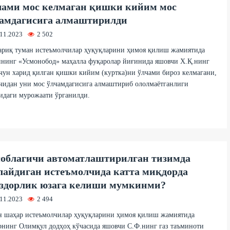
ами мос келмаган қишки кийим мос
амдагисига алмаштирилди
.11.2023
2 502
ариқ туман истеъмолчилар ҳуқуқларини ҳимоя қилиш жамиятида
ннинг «Усмонобод» маҳалла фуқаролар йиғинида яшовчи Х.Қ.нинг
чун харид қилган қишки кийим (куртка)ни ўлчами бироз келмагани,
чидан уни мос ўлчамдагисига алмаштириб ололмаётганлиги
идаги мурожаати ўрганилди.
облагичи автоматлаштирилган тизимда
айдиган истеъмолчида катта миқдорда
здорлик юзага келиши мумкинми?
.11.2023
2 494
н шаҳар истеъмолчилар ҳуқуқларини ҳимоя қилиш жамиятида
нинг Олимқул додҳоҳ кўчасида яшовчи С.Ф.нинг газ таъминоти