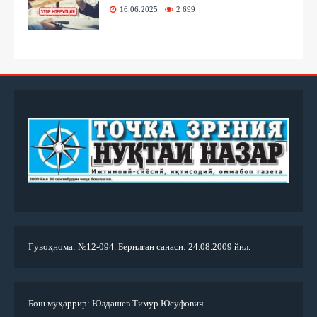
16.06.2025
2 699
Гувоҳнома: №12-094. Берилган санаси: 24.08.2009 йил.
Бош муҳаррир: Юлдашев Тимур Юсуфович.