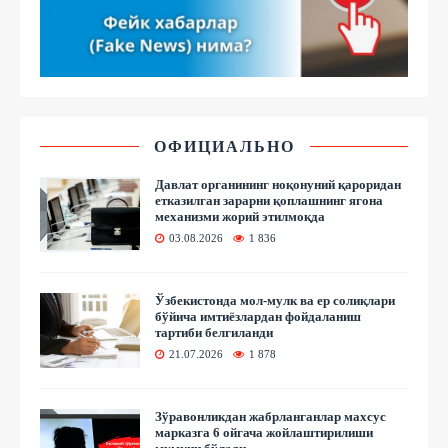
ОФИЦИАЛЬНО
Давлат органининг ноқонуний қароридан
етказилган зарарни қоплашнинг ягона
механизми жорий этилмоқда
03.08.2026
1 836
Ўзбекистонда мол-мулк ва ер солиқлари
бўйича имтиёзлардан фойдаланиш
тартиби белгиланди
21.07.2026
1 878
Зўравонликдан жабрланганлар махсус
марказга 6 ойгача жойлаштирилиши