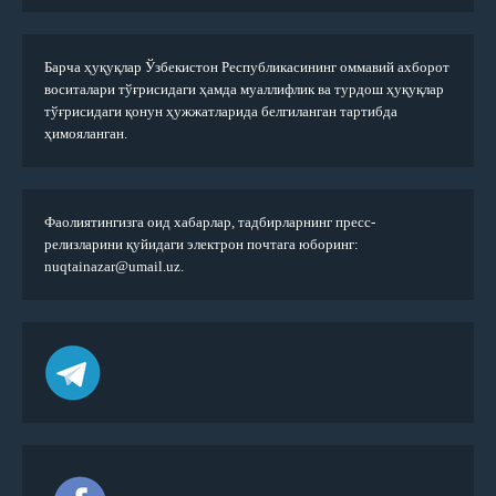
Барча ҳуқуқлар Ўзбекистон Республикасининг оммавий ахборот
воситалари тўғрисидаги ҳамда муаллифлик ва турдош ҳуқуқлар
тўғрисидаги қонун ҳужжатларида белгиланган тартибда
ҳимояланган.
Фаолиятингизга оид хабарлар, тадбирларнинг пресс-
релизларини қуйидаги электрон почтага юборинг:
nuqtainazar@umail.uz.