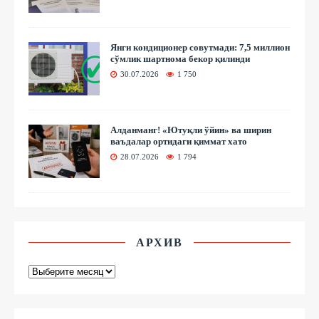
Янги кондиционер совутмади: 7,5 миллион
сўмлик шартнома бекор қилинди
30.07.2026
1 750
Алданманг! «Ютуқли ўйин» ва ширин
ваъдалар ортидаги қиммат хато
28.07.2026
1 794
АРХИВ