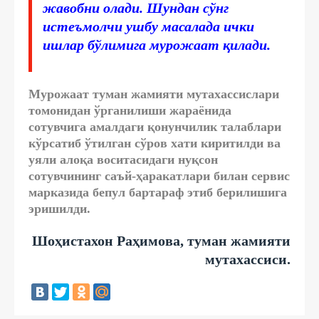
жавобни олади. Шундан сўнг
истеъмолчи ушбу масалада ички
ишлар бўлимига мурожаат қилади.
Мурожаат туман жамияти мутахассислари
томонидан ўрганилиши жараёнида
сотувчига амалдаги қонунчилик талаблари
кўрсатиб ўтилган сўров хати киритилди ва
уяли алоқа воситасидаги нуқсон
сотувчининг саъй-ҳаракатлари билан сервис
марказида бепул бартараф этиб берилишига
эришилди.
Шоҳистахон Раҳимова, туман жамияти
мутахассиси.