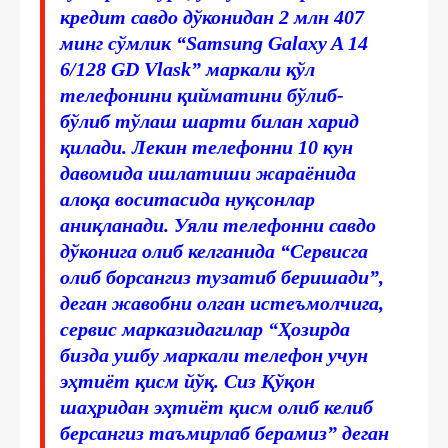
кредит савдо дўконидан 2 млн 407
минг сўмлик “Samsung Galaxy A 14
6/128 GD Vlask” маркали қўл
телефонини қийматини бўлиб-
бўлиб тўлаш шарти билан харид
қилади. Лекин телефонни 10 кун
давомида ишлатиши жараёнида
алоқа воситасида нуқсонлар
аниқланади. Уяли телефонни савдо
дўконига олиб келганида “Сервисга
олиб борсангиз тузатиб беришади”,
деган жавобни олган истеъмолчига,
сервис марказидагилар “Ҳозирда
бизда ушбу маркали телефон учун
эҳтиёт қисм йўқ. Сиз Қўқон
шаҳридан эҳтиёт қисм олиб келиб
берсангиз таъмирлаб берамиз” деган