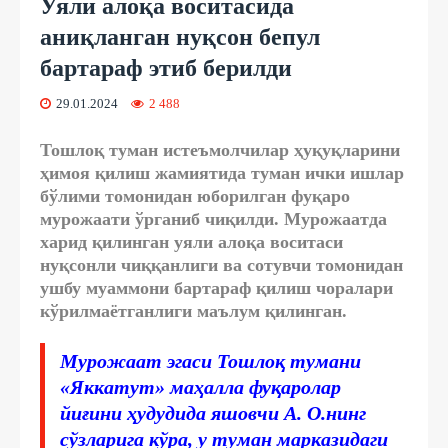
Уяли алоқа воситасида
аниқланган нуқсон бепул
бартараф этиб берилди
29.01.2024
2 488
Тошлоқ туман истеъмолчилар ҳуқуқларини
ҳимоя қилиш жамиятида туман ички ишлар
бўлими томонидан юборилган фуқаро
мурожаати ўрганиб чиқилди. Мурожаатда
харид қилинган уяли алоқа воситаси
нуқсонли чиққанлиги ва сотувчи томонидан
ушбу муаммони бартараф қилиш чоралари
кўрилмаётганлиги маълум қилинган.
Мурожаат эгаси Тошлоқ тумани
«Яккатут» маҳалла фуқаролар
йиғини ҳудудида яшовчи А. О.нинг
сўзларига кўра, у туман марказидаги