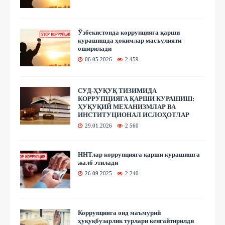
Ўзбекистонда коррупцияга қарши
курашишда ҳокимлар масъулияти
оширилади
06.05.2026
2 459
СУД-ҲУҚУҚ ТИЗИМИДА
КОРРУПЦИЯГА ҚАРШИ КУРАШИШ:
ҲУҚУҚИЙ МЕХАНИЗМЛАР ВА
ИНСТИТУЦИОНАЛ ИСЛОҲОТЛАР
29.01.2026
2 560
ННТлар коррупцияга қарши курашишга
жалб этилади
26.09.2025
2 240
Коррупцияга оид маъмурий
ҳуқуқбузарлик турлари кенгайтирилди