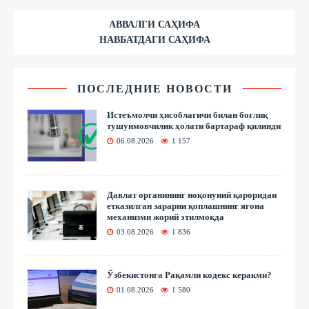
АВВАЛГИ САҲИФА
НАВБАТДАГИ САҲИФА
ПОСЛЕДНИЕ НОВОСТИ
Истеъмолчи ҳисоблагичи билан боғлиқ
тушунмовчилик ҳолати бартараф қилинди
06.08.2026
1 157
Давлат органининг ноқонуний қароридан
етказилган зарарни қоплашнинг ягона
механизми жорий этилмоқда
03.08.2026
1 836
Ўзбекистонга Рақамли кодекс керакми?
01.08.2026
1 580