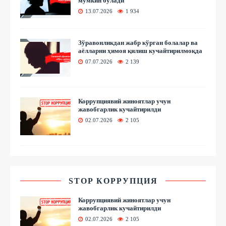
мумкин бўлади
13.07.2026
1 934
Зўравонликдан жабр кўрган болалар ва
аёлларни ҳимоя қилиш кучайтирилмоқда
07.07.2026
2 139
Коррупциявий жиноятлар учун
жавобгарлик кучайтирилди
02.07.2026
2 105
STOP КОРРУПЦИЯ
Коррупциявий жиноятлар учун
жавобгарлик кучайтирилди
02.07.2026
2 105