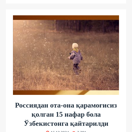
Россиядан ота-она қарамоғисиз
қолган 15 нафар бола
Ўзбекистонга қайтарилди