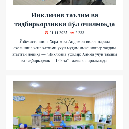
Инклюзив таълим ва
тадбиркорликка йўл очилмоқда
21.11.2025
2 233
Ўзбекистоннинг Хоразм ва Андижон вилоятларида
аҳолининг кенг қатлами учун муҳим имкониятлар тақдим
этаётган лойиҳа — “Инклюзив уфқлар: Ҳамма учун таълим
ва тадбиркорлик – II Фаза” амалга оширилмоқда.