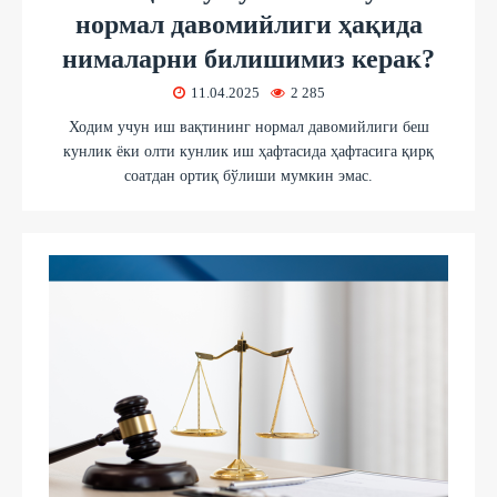
нормал давомийлиги ҳақида
нималарни билишимиз керак?
11.04.2025
2 285
Ходим учун иш вақтининг нормал давомийлиги беш
кунлик ёки олти кунлик иш ҳафтасида ҳафтасига қирқ
соатдан ортиқ бўлиши мумкин эмас.