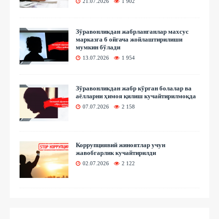
21.07.2026
1 902
Зўравонликдан жабрланганлар махсус
марказга 6 ойгача жойлаштирилиши
мумкин бўлади
13.07.2026
1 954
Зўравонликдан жабр кўрган болалар ва
аёлларни ҳимоя қилиш кучайтирилмоқда
07.07.2026
2 158
Коррупциявий жиноятлар учун
жавобгарлик кучайтирилди
02.07.2026
2 122