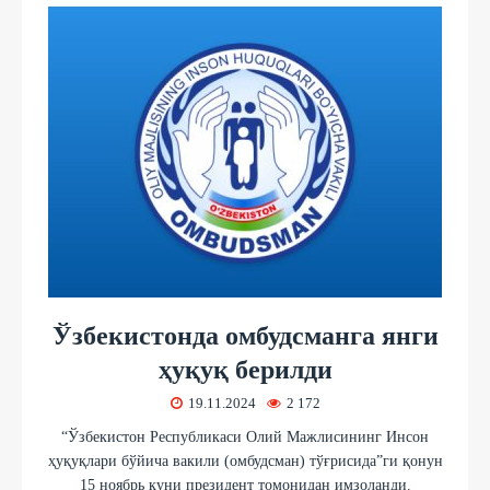
Ўзбекистонда омбудсманга янги
ҳуқуқ берилди
19.11.2024
2 172
“Ўзбекистон Республикаси Олий Мажлисининг Инсон
ҳуқуқлари бўйича вакили (омбудсман) тўғрисида”ги қонун
15 ноябрь куни президент томонидан имзоланди.