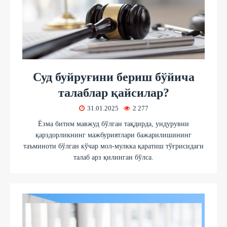
Суд буйруғини бериш бўйича
талаблар қайсилар?
31.01.2025
2 277
Ёзма битим мавжуд бўлган тақдирда, ундурувни
қарздорликнинг мажбуриятлари бажарилишининг
таъминоти бўлган кўчар мол-мулкка қаратиш тўғрисидаги
талаб арз қилинган бўлса.