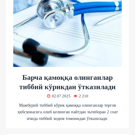
Барча қамоққа олинганлар
тиббий кўрикдан ўтказилади
02.07.2025
2 210
Мажбурий тиббий кўрик қамоққа олинганлар тергов
ҳибсхонасига олиб келинган пайтдан эътиборан 2 соат
ичида тиббий ходим томонидан ўтказилади.