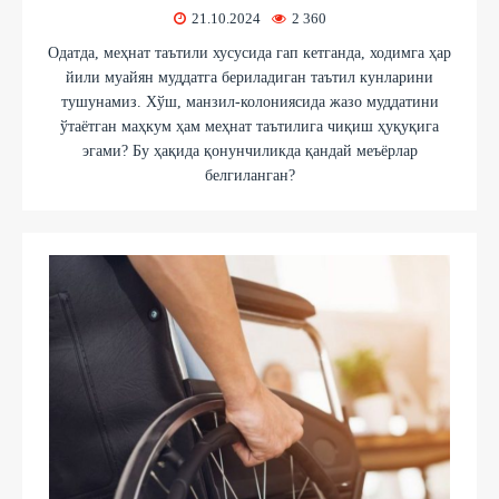
21.10.2024
2 360
Одатда, меҳнат таътили хусусида гап кетганда, ходимга ҳар
йили муайян муддатга бериладиган таътил кунларини
тушунамиз. Хўш, манзил-колониясида жазо муддатини
ўтаётган маҳкум ҳам меҳнат таътилига чиқиш ҳуқуқига
эгами? Бу ҳақида қонунчиликда қандай меъёрлар
белгиланган?