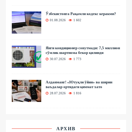
Ўзбекистонга Рақамли кодекс керакми?
01.08.2026
1 602
Янги кондиционер совутмади: 7,5 миллион
сўмлик шартнома бекор қилинди
30.07.2026
1 773
Алданманг! «Ютуқли ўйин» ва ширин
ваъдалар ортидаги қиммат хато
28.07.2026
1 816
АРХИВ