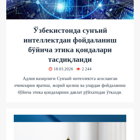
Ўзбекистонда сунъий
интеллектдан фойдаланиш
бўйича этика қоидалари
тасдиқланди
18.03.2026
2 244
Адлия вазирлиги Сунъий интеллектга асосланган
ечимларни яратиш, жорий қилиш ва улардан фойдаланиш
бўйича этика қоидаларини давлат рўйхатидан ўтказди.