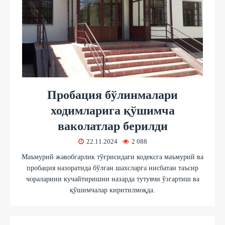
Пробация бўлинмалари
ходимларига қўшимча
ваколатлар берилди
22.11.2024
2 088
Маъмурий жавобгарлик тўғрисидаги кодексга маъмурий ва
пробация назоратида бўлган шахсларга нисбатан таъсир
чораларини кучайтиришни назарда тутувчи ўзгартиш ва
қўшимчалар киритилмоқда.