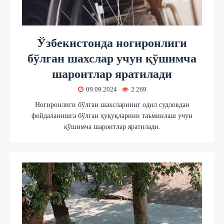
Ўзбекистонда ногиронлиги
бўлган шахслар учун қўшимча
шароитлар яратилади
09.09.2024
2 269
Ногиронлиги бўлган шахсларнинг одил судловдан
фойдаланишга бўлган ҳуқуқларини таъминлаш учун
қўшимча шароитлар яратилади.