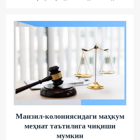
Манзил-колониясидаги маҳкум
меҳнат таътилига чиқиши
мумкин