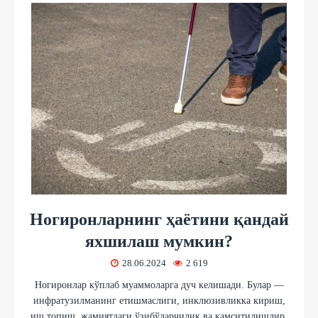
Ногиронларнинг ҳаётини қандай
яхшилаш мумкин?
28.06.2024
2 619
Ногиронлар кўплаб муаммоларга дуч келишади. Булар —
инфратузилманинг етишмаслиги, инклюзивликка кириш,
иш топиш, жамиятдаги ўзибўларчилик ва камситилишдир.