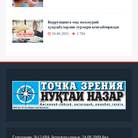
Коррупцияга оид маъмурий
ҳуқуқбузарлик турлари кенгайтирилди
16.06.2025
2 704
Гувоҳнома: №12-094. Берилган санаси: 24.08.2009 йил.