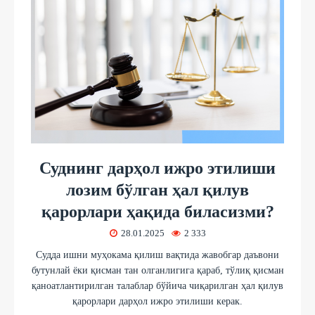
Суднинг дарҳол ижро этилиши
лозим бўлган ҳал қилув
қарорлари ҳақида биласизми?
28.01.2025
2 333
Судда ишни муҳокама қилиш вақтида жавобгар даъвони
бутунлай ёки қисман тан олганлигига қараб, тўлиқ қисман
қаноатлантирилган талаблар бўйича чиқарилган ҳал қилув
қарорлари дарҳол ижро этилиши керак.