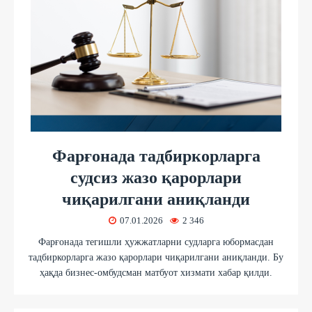
Фарғонада тадбиркорларга
судсиз жазо қарорлари
чиқарилгани аниқланди
07.01.2026
2 346
Фарғонада тегишли ҳужжатларни судларга юбормасдан
тадбиркорларга жазо қарорлари чиқарилгани аниқланди. Бу
ҳақда бизнес-омбудсман матбуот хизмати хабар қилди.