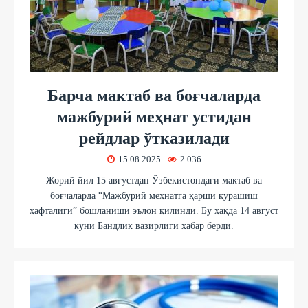
Барча мактаб ва боғчаларда
мажбурий меҳнат устидан
рейдлар ўтказилади
15.08.2025
2 036
Жорий йил 15 августдан Ўзбекистондаги мактаб ва
боғчаларда “Мажбурий меҳнатга қарши курашиш
ҳафталиги” бошланиши эълон қилинди. Бу ҳақда 14 август
куни Бандлик вазирлиги хабар берди.