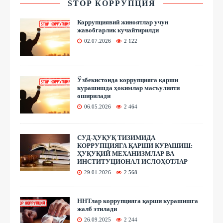
STOP КОРРУПЦИЯ
Коррупциявий жиноятлар учун
жавобгарлик кучайтирилди
02.07.2026
2 122
Ўзбекистонда коррупцияга қарши
курашишда ҳокимлар масъулияти
оширилади
06.05.2026
2 464
СУД-ҲУҚУҚ ТИЗИМИДА
КОРРУПЦИЯГА ҚАРШИ КУРАШИШ:
ҲУҚУҚИЙ МЕХАНИЗМЛАР ВА
ИНСТИТУЦИОНАЛ ИСЛОҲОТЛАР
29.01.2026
2 568
ННТлар коррупцияга қарши курашишга
жалб этилади
26.09.2025
2 244