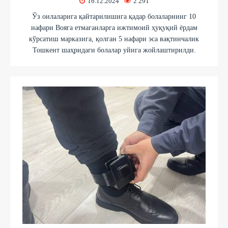
16.12.2024
2 291
Ўз оилаларига қайтарилишига қадар болаларнинг 10
нафари Вояга етмаганларга ижтимоий ҳуқуқий ёрдам
кўрсатиш марказига, қолган 5 нафари эса вақтинчалик
Тошкент шаҳридаги болалар уйига жойлаштирилди.