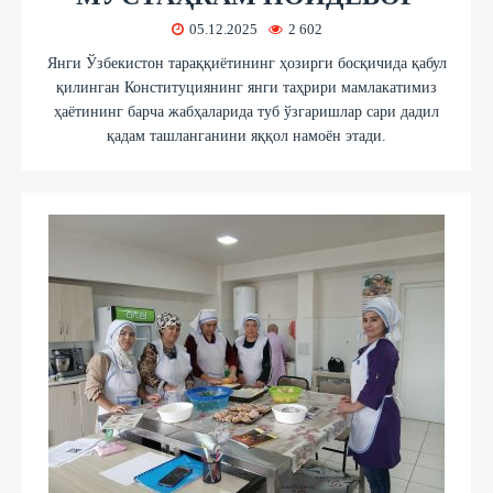
05.12.2025
2 602
Янги Ўзбекистон тараққиётининг ҳозирги босқичида қабул
қилинган Конституциянинг янги таҳрири мамлакатимиз
ҳаётининг барча жабҳаларида туб ўзгаришлар сари дадил
қадам ташланганини яққол намоён этади.