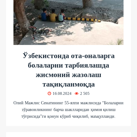
Ўзбекистонда ота-оналарга
болаларни тарбиялашда
жисмоний жазолаш
тақиқланмоқда
16.08.2024
2 505
Олий Мажлис Сенатининг 55-ялпи мажлисида “Болаларни
зўравонликнинг барча шаклларидан ҳимоя қилиш
тўғрисида”ги қонун кўриб чиқилиб, маъқулланди.