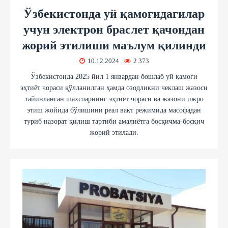
Ўзбекистонда уй қамоғидагилар
учун электрон браслет қачондан
жорий этилиши маълум қилинди
10.12.2024
2 373
Ўзбекистонда 2025 йил 1 январдан бошлаб уй қамоғи
эҳтиёт чораси қўлланилган ҳамда озодликни чеклаш жазоси
тайинланган шахсларнинг эҳтиёт чораси ва жазони ижро
этиш жойида бўлишини реал вақт режимида масофадан
туриб назорат қилиш тартиби амалиётга босқичма-босқич
жорий этилади.