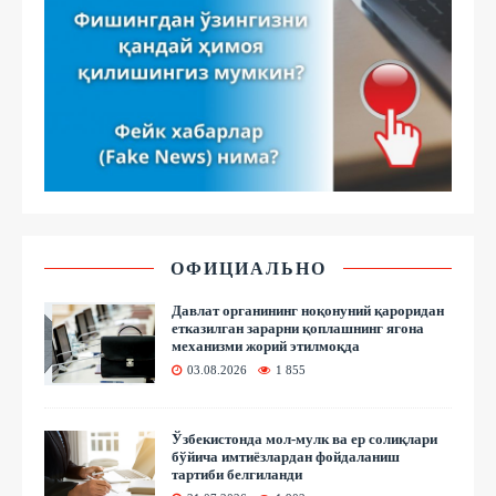
ОФИЦИАЛЬНО
Давлат органининг ноқонуний қароридан
етказилган зарарни қоплашнинг ягона
механизми жорий этилмоқда
03.08.2026
1 855
Ўзбекистонда мол-мулк ва ер солиқлари
бўйича имтиёзлардан фойдаланиш
тартиби белгиланди