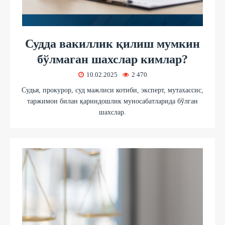
Судда вакиллик қилиш мумкин
бўлмаган шахслар кимлар?
10.02.2025
2 470
Судья, прокурор, суд мажлиси котиби, эксперт, мутахассис,
таржимон билан қариндошлик муносабатларида бўлган
шахслар.