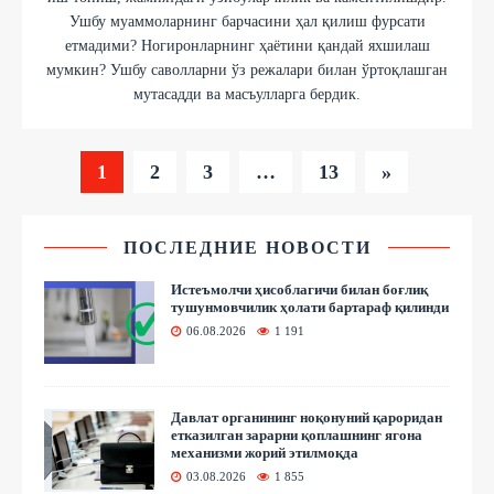
Ушбу муаммоларнинг барчасини ҳал қилиш фурсати
етмадими? Ногиронларнинг ҳаётини қандай яхшилаш
мумкин? Ушбу саволларни ўз режалари билан ўртоқлашган
мутасадди ва масъулларга бердик.
1
2
3
…
13
»
ПОСЛЕДНИЕ НОВОСТИ
Истеъмолчи ҳисоблагичи билан боғлиқ
тушунмовчилик ҳолати бартараф қилинди
06.08.2026
1 191
Давлат органининг ноқонуний қароридан
етказилган зарарни қоплашнинг ягона
механизми жорий этилмоқда
03.08.2026
1 855