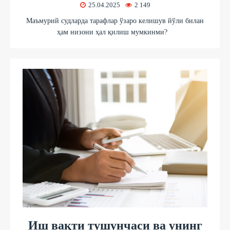
25.04.2025
2 149
Маъмурий судларда тарафлар ўзаро келишув йўли билан
ҳам низони ҳал қилиш мумкинми?
Иш вақти тушунчаси ва унинг