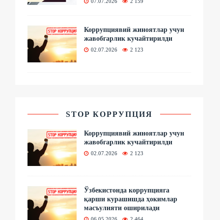
07.07.2026
2 159
Коррупциявий жиноятлар учун
жавобгарлик кучайтирилди
02.07.2026
2 123
STOP КОРРУПЦИЯ
Коррупциявий жиноятлар учун
жавобгарлик кучайтирилди
02.07.2026
2 123
Ўзбекистонда коррупцияга
қарши курашишда ҳокимлар
масъулияти оширилади
06.05.2026
2 464