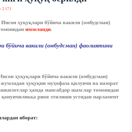
2 173
Инсон ҳуқуқлари бўйича вакили (омбудсман)
 томонидан
имзоланди
.
и бўйича вакили (омбудсман) фаолиятини
нсон ҳуқуқлари бўйича вакили (омбудсман)
у жумладан ҳуқуқни муҳофаза қилувчи ва назорат
ташкилотлар ҳамда мансабдор шахслар томонидан
и қонунчиликка риоя этилиши устидан парламент
лардан иборат: