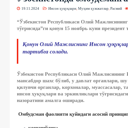
19.11.2024
Инсон ҳуқуқлари
,
Муҳим ҳужжатлар
,
Расмий
“Ўзбекистон Республикаси Олий Мажлисининг 
тўғрисида”ги қонун 15 ноябрь куни президент
Қонун Олий Мажлиснинг Инсон ҳуқуқлар
тартибга солади.
Ўзбекистон Республикаси Олий Мажлисининг И
мансабдор шахс бўлиб, у давлат органлари, ш
қилувчи органлар, корхоналар, муассасалар, 
инсон ҳуқуқлари ва эркинликлари тўғрисидаг
назоратини амалга оширади.
Омбудсман фаолияти қуйидаги асосий принцип
қонунийлик;