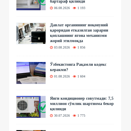
бартараф қилинди
06.08.2026
1 193
Давлат органининг ноқонуний
қароридан етказилган зарарни
қоплашнинг ягона механизми
жорий этилмоқда
03.08.2026
1 856
Ўзбекистонга Рақамли кодекс
керакми?
01.08.2026
1 604
Янги кондиционер совутмади: 7,5
миллион сўмлик шартнома бекор
қилинди
30.07.2026
1 775