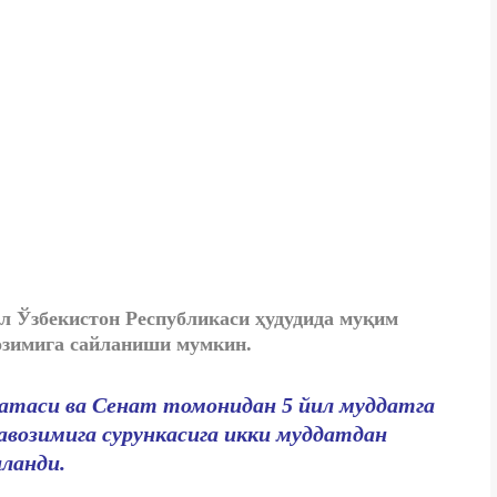
л Ўзбекистон Республикаси ҳудудида муқим
озимига сайланиши мумкин.
латаси ва Сенат томонидан
5 йил муддатга
авозимига сурункасига
икки муддатдан
иланди.