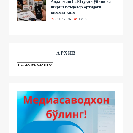
Алданманг! «Ютуқли ўйин» ва
ширин ваъдалар ортидаги
қиммат хато
28.07.2026
1 818
АРХИВ