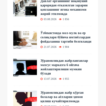
Давлат органининг ноқонуний
қароридан етказилган зарарни
қоплашнинг ягона механизми
жорий этилмоқда
03.08.2026
1 856
Ўзбекистонда мол-мулк ва ер
солиқлари бўйича имтиёзлардан
фойдаланиш тартиби белгиланди
21.07.2026
1 904
Зўравонликдан жабрланганлар
махсус марказга 6 ойгача
жойлаштирилиши мумкин
бўлади
13.07.2026
1 955
Зўравонликдан жабр кўрган
болалар ва аёлларни ҳимоя
қилиш кучайтирилмоқда