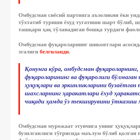
Омбудсман сиёсий партияга аъзоликни ёки унд
тўхтатиб туриши ёхуд тугатиши шарт бўлиб, ш
ташқари ҳақ тўланадиган бошқа турдаги фаол
Омбудсман
фуқароларнинг шикоятлари асосид
эгалиги
белгиланди
.
Қонунга кўра, омбудсман фуқароларнинг,
фуқароларининг ва фуқаролиги бўлмаган
ҳуқуқлари ва эркинликларини бузаётган
шахсларнинг ҳаракатлари ёхуд ҳаракатс
чиқади ҳамда ўз текширувини ўтказиш ҳу
Омбудсман мурожаат этувчига унинг ҳуқуқлар
бузилганлиги тўғрисида маълум бўлиб қолган 