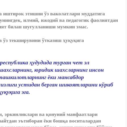
а иштирок этишни ўз ваколатлари муддатига
унингдек, илмий, ижодий ва педагогик фаолиятдан
ият билан шуғулланиши мумкин эмас.
а ўз текширувини ўтказиш ҳуқуқига
 республика ҳудудида турган чет эл
 шахсларнинг, юридик шахсларнинг инсон
 ташкилотларнинг ёки мансабдор
излиги устидан берган шикоятларини кўриб
қуқига эга.
и, эркинликлари ва қонуний манфаатлари
пайтдан эътиборан ёки бошқа воситалардан