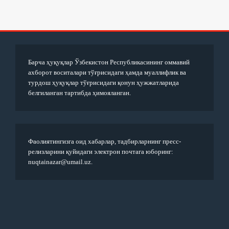
Барча ҳуқуқлар Ўзбекистон Республикасининг оммавий
ахборот воситалари тўғрисидаги ҳамда муаллифлик ва
турдош ҳуқуқлар тўғрисидаги қонун ҳужжатларида
белгиланган тартибда ҳимояланган.
Фаолиятингизга оид хабарлар, тадбирларнинг пресс-
релизларини қуйидаги электрон почтага юборинг:
nuqtainazar@umail.uz.