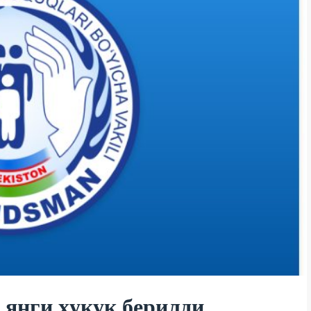
 янги ҳуқуқ берилди