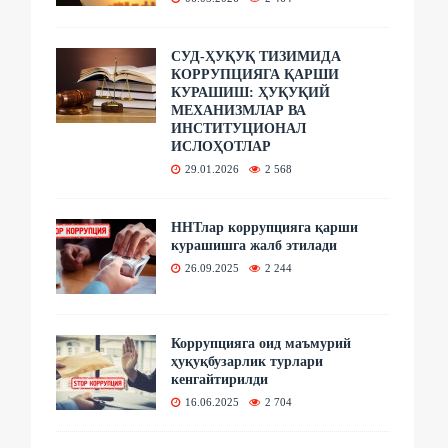
СУД-ҲУҚУҚ ТИЗИМИДА
КОРРУПЦИЯГА ҚАРШИ
КУРАШИШ: ҲУҚУҚИЙ
МЕХАНИЗМЛАР ВА
ИНСТИТУЦИОНАЛ
ИСЛОҲОТЛАР
29.01.2026
2 568
ННТлар коррупцияга қарши
курашишга жалб этилади
26.09.2025
2 244
Коррупцияга оид маъмурий
ҳуқуқбузарлик турлари
кенгайтирилди
16.06.2025
2 704