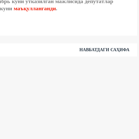
ябрь куни ўтказилган мажлисида депутатлар
 куни
маъқулланганди
.
НАВБАТДАГИ САҲИФА