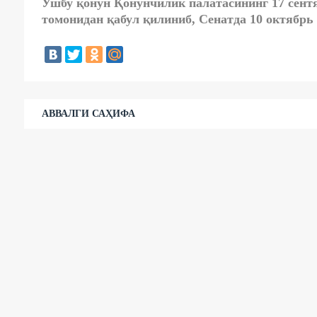
Ушбу қонун Қонунчилик палатасининг 17 сент
томонидан қабул қилиниб, Сенатда 10 октябрь
АВВАЛГИ САҲИФА