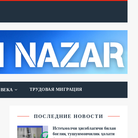
ТРУДОВАЯ МИГРАЦИЯ
ОВЕКА
ПОСЛЕДНИЕ НОВОСТИ
Истеъмолчи ҳисоблагичи билан
боғлиқ тушунмовчилик ҳолати