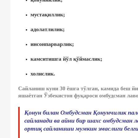
мустақиллик;
адолатлилик;
инсонпарварлик;
камситишга йўл қўймаслик;
холислик.
Сайланиш куни 30 ёшга тўлган, камида беш йи
яшаётган Ўзбекистон фуқароси омбудсман лав
Қонун билан Омбудсман Қонунчилик па
сайланади
ва айни бир шахс омбудсман л
ортиқ сайланиши мумкин эмас
лиги белг