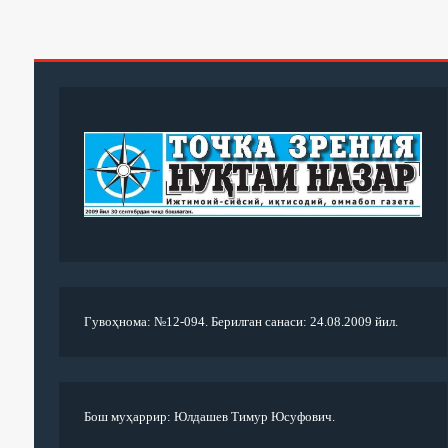
Гувоҳнома: №12-094. Берилган санаси: 24.08.2009 йил.
Бош муҳаррир: Юлдашев Тимур Юсуфович.