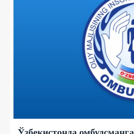
Ўзбекистонда омбудсманга