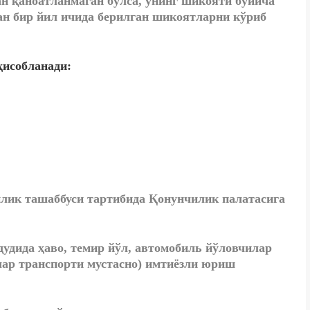
н қаноатланмаган бўлса, унинг шикояти бўйича
ан бир йил ичида берилган шикоятларни кўриб
ҳисобланади:
лик ташаббуси тартибида Қонунчилик палатасига
дудида ҳаво, темир йўл, автомобиль йўловчилар
лар транспорти мустасно) имтиёзли юриш