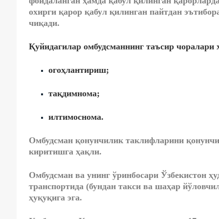
фойдаланган ҳамда қабул қилинган қарорларда
охирги қарор қабул қилинган пайтдан эътибор
чиқади.
Қуйидагилар омбудсманнинг таъсир чоралари 
огоҳлантириш;
тақдимнома;
илтимоснома.
Омбудсман қонунчилик таклифларини
қонунчи
киритишга ҳақли
.
Омбудсман ва унинг ўринбосари Ўзбекистон ҳу
транспортида (бундан такси ва шаҳар йўловчи
ҳуқуқига эга.