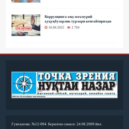
Коррупцияга оид маъмурий
ҳуқуқбузарлик турлари кенгайтирилди
16.06.2025
2 704
Гувоҳнома: №12-094. Берилган санаси: 24.08.2009 йил.