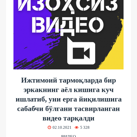
Ижтимоий тармоқларда бир
эркакнинг аёл кишига куч
ишлатиб, уни ерга йиқилишига
сабабчи бўлгани тасвирланган
видео тарқалди
02.10.2021
5 328
ВИДЕО