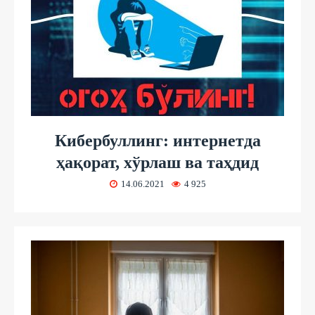
Кибербуллинг: интернетда
ҳақорат, хўрлаш ва таҳдид
14.06.2021
4 925