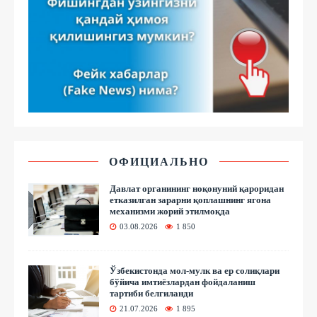
ОФИЦИАЛЬНО
Давлат органининг ноқонуний қароридан
етказилган зарарни қоплашнинг ягона
механизми жорий этилмоқда
03.08.2026
1 850
Ўзбекистонда мол-мулк ва ер солиқлари
бўйича имтиёзлардан фойдаланиш
тартиби белгиланди
21.07.2026
1 895