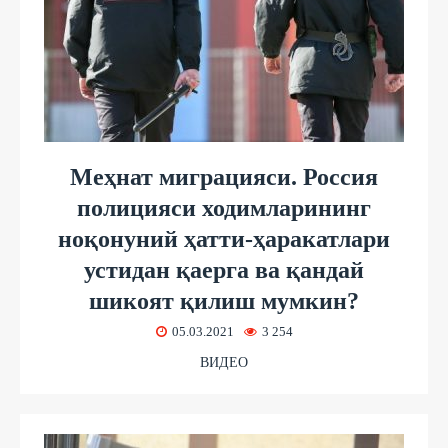
Меҳнат миграцияси. Россия
полицияси ходимларининг
ноқонуний ҳатти-ҳаракатлари
устидан қаерга ва қандай
шикоят қилиш мумкин?
05.03.2021
3 254
ВИДЕО