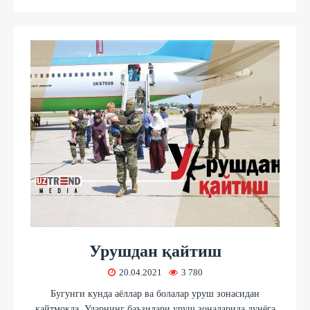
Урушдан қайтиш
20.04.2021
3 780
Бугунги кунда аёллар ва болалар уруш зонасидан
қайтмоқда. Уларнинг баъзилари уруш зоналарида дунёга