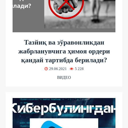
Тазйиқ ва зўравонликдан
жабрланувчига ҳимоя ордери
қандай тартибда берилади?
29.06.2021
5 228
ВИДЕО