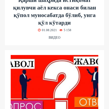
Қарши шаҳрида истиқомат
қилувчи аёл кекса онаси билан
қўпол муносабатда бўлиб, унга
қўл кўтарди
01.08.2021
5 158
ВИДЕО