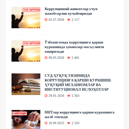
Коррупциявий жиноятлар учун
жавобгарлик кучайтирилди
02.07.2026
2 117
Ўзбекистонда коррупцияга қарши
курашишда ҳокимлар масъулияти
оширилади
06.05.2026
2 461
СУД-ҲУҚУҚ ТИЗИМИДА
КОРРУПЦИЯГА ҚАРШИ КУРАШИШ:
ҲУҚУҚИЙ МЕХАНИЗМЛАР ВА
ИНСТИТУЦИОНАЛ ИСЛОҲОТЛАР
29.01.2026
2 563
ННТлар коррупцияга қарши курашишга
жалб этилади
26.09.2025
2 243