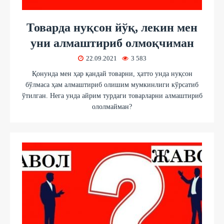
Товарда нуқсон йўқ, лекин мен
уни алмаштириб олмоқчиман
22.09.2021
3 583
Қонунда мен ҳар қандай товарни, ҳатто унда нуқсон
бўлмаса ҳам алмаштириб олишим мумкинлиги кўрсатиб
ўтилган. Нега унда айрим турдаги товарларни алмаштириб
ололмайман?