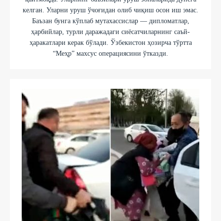
келган. Уларни уруш ўчоғидан олиб чиқиш осон иш эмас.
Баъзан бунга кўплаб мутахассислар — дипломатлар,
ҳарбийлар, турли даражадаги сиёсатчиларнинг саъй-
ҳаракатлари керак бўлади. Ўзбекистон ҳозирча тўртта
“Меҳр” махсус операциясини ўтказди.