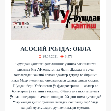
АСОСИЙ РОЛДА: ОИЛА
28.04.2021
3 573
“Урушдан қайтиш“ фильмининг учишга бағишланган
қисмида биз Афғонистон ва Яқин Шарқдаги уруш
зоналаридан қайтиб келган одамлар ҳақида ва биринчи
икки Меҳр гуманитар операциялари ҳақида ҳикоя қилдик.
Шундан бери Ўзбекистон ўз фуқароларини — аёллар ва
болаларни ўз ватанига етказиш бўйича яна иккита шунга
ўхшаш операцияни амалга оширди. Уларни нима кутмоқда?
Улар қандай қилиб ҳаётини янгидан бошлайдилар? Уйда
қандай муаммоларга дуч келишлари мумкин.