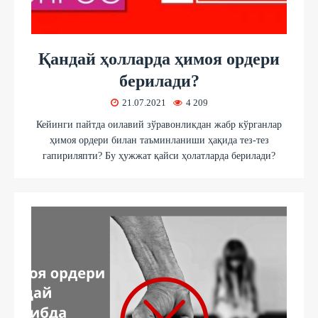
Қандай ҳолларда ҳимоя ордери
берилади?
21.07.2021
4 209
Кейинги пайтда оилавий зўравонликдан жабр кўрганлар
ҳимоя ордери билан таъминланиши ҳақида тез-тез
гапириляпти? Бу ҳужжат қайси ҳолатларда берилади?