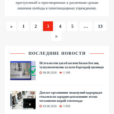
преступлений и приговоренных к различным срокам
лишения свободы в пенитенциарных учреждениях.
«
1
2
3
4
5
…
13
»
ПОСЛЕДНИЕ НОВОСТИ
Истеъмолчи ҳисоблагичи билан боғлиқ
тушунмовчилик ҳолати бартараф қилинди
06.08.2026
1 180
Давлат органининг ноқонуний қароридан
етказилган зарарни қоплашнинг ягона
механизми жорий этилмоқда
03.08.2026
1 850