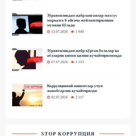
Зўравонликдан жабрланганлар махсус
марказга 6 ойгача жойлаштирилиши
мумкин бўлади
13.07.2026
1 949
Зўравонликдан жабр кўрган болалар ва
аёлларни ҳимоя қилиш кучайтирилмоқда
07.07.2026
2 153
Коррупциявий жиноятлар учун
жавобгарлик кучайтирилди
02.07.2026
2 117
STOP КОРРУПЦИЯ