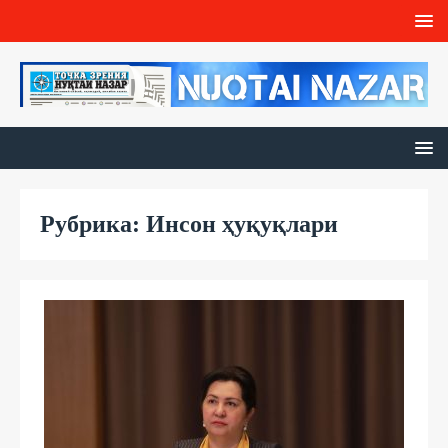
Рубрика: Инсон ҳуқуқлари