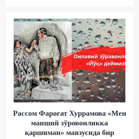
Рассом Фароғат Хуррамова «Мен
маиший зўровонликка
қаршиман» мавзусида бир