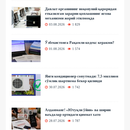
Давлат органининг ноқонуний қароридан
етказилган зарарни қоплашнинг ягона
механизми жорий этилмоқда
03.08.2026
1 829
Ўзбекистонга Рақамли кодекс керакми?
01.08.2026
1 574
Янги кондиционер совутмади: 7,5 миллион
сўмлик шартнома бекор қилинди
30.07.2026
1 742
Алданманг! «Ютуқли ўйин» ва ширин
ваъдалар ортидаги қиммат хато
28.07.2026
1 787