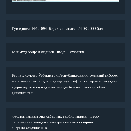
Гувоҳнома: №12-094. Берилган санаси: 24.08.2009 йил.
Бош муҳаррир: Юлдашев Тимур Юсуфович.
Барча ҳуқуқлар Ўзбекистон Республикасининг оммавий ахборот
воситалари тўғрисидаги ҳамда муаллифлик ва турдош ҳуқуқлар
тўғрисидаги қонун ҳужжатларида белгиланган тартибда
ҳимояланган.
Фаолиятингизга оид хабарлар, тадбирларнинг пресс-
релизларини қуйидаги электрон почтага юборинг:
nuqtainazar@umail.uz.