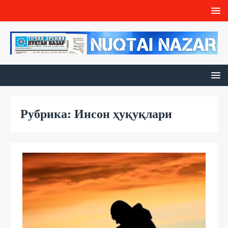
Рубрика: Инсон ҳуқуқлари