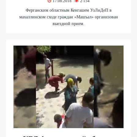
17.08.2018
2 154
Ферганским областным Кенгашем УзЛиДеП в
махаллинском сходе граждан «Машъал» организован
выездной прием.