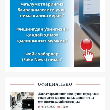
ОФИЦИАЛЬНО
Давлат органининг ноқонуний қароридан
етказилган зарарни қоплашнинг ягона
механизми жорий этилмоқда
03.08.2026
1 829