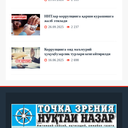
ННТлар коррупцияга қарши курашишга
жалб этилади
26.09.2025
2 237
Коррупцияга оид маъмурий
ҳуқуқбузарлик турлари кенгайтирилди
16.06.2025
2 698