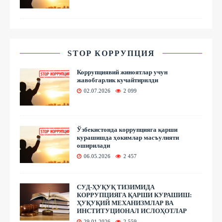
STOP КОРРУПЦИЯ
Коррупциявий жиноятлар учун
жавобгарлик кучайтирилди
02.07.2026
2 099
Ўзбекистонда коррупцияга қарши
курашишда ҳокимлар масъулияти
оширилади
06.05.2026
2 457
СУД-ҲУҚУҚ ТИЗИМИДА
КОРРУПЦИЯГА ҚАРШИ КУРАШИШ:
ҲУҚУҚИЙ МЕХАНИЗМЛАР ВА
ИНСТИТУЦИОНАЛ ИСЛОҲОТЛАР
29.01.2026
2 559