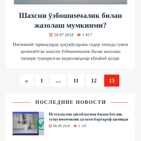
Шахсни ўзбошимчалик билан
жазолаш мумкинми?
18.07.2018
1 817
Ижтимоий тармоқларда ҳуқуқбузарлик содир этишда гумон
қилинаётган шахсни ўзбошимчалик билан жазолаш
тасвири туширилган видеолавҳалар кўпайиб қолди.
«
1
…
11
12
13
ПОСЛЕДНИЕ НОВОСТИ
Истеъмолчи ҳисоблагичи билан боғлиқ
тушунмовчилик ҳолати бартараф қилинди
06.08.2026
1 147