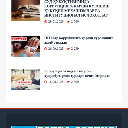
СУД-ҲУҚУҚ ТИЗИМИДА
КОРРУПЦИЯГА ҚАРШИ КУРАШИШ:
ҲУҚУҚИЙ МЕХАНИЗМЛАР ВА
ИНСТИТУЦИОНАЛ ИСЛОҲОТЛАР
29.01.2026
2 560
ННТлар коррупцияга қарши курашишга
жалб этилади
26.09.2025
2 239
Коррупцияга оид маъмурий
ҳуқуқбузарлик турлари кенгайтирилди
16.06.2025
2 699