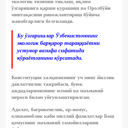
экологик тизимни тиклаш, иқлим
ўзгаришига қарши курашиш ва Оролбўйи
минтақасини ривожлантириш бўйича
жавобгарлиги белгиланди.
Бу ўзгаришлар Ўзбекистоннинг
экологик барқарор тараққиётни
устувор вазифа сифатида
кўраётганини кўрсатади.
Конституция халқимизнинг уч минг йиллик
давлатчилик тажрибаси, буюк
аждодларимизнинг илмий ва маънавий
мероси билан уйғунлаштирилган.
Адолат, бағрикенглик, ор-номус,
олижаноблик каби миллий фазилатлар Бош
қомуснинг маънавий тамойилларини