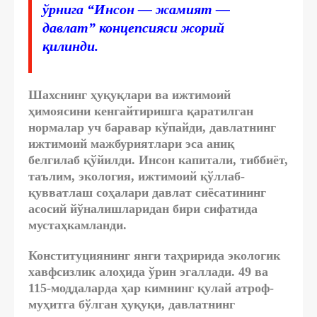
ўрнига “Инсон — жамият —
давлат” концепсияси жорий
қилинди.
Шахснинг ҳуқуқлари ва ижтимоий
ҳимоясини кенгайтиришга қаратилган
нормалар уч баравар кўпайди, давлатнинг
ижтимоий мажбуриятлари эса аниқ
белгилаб қўйилди. Инсон капитали, тиббиёт,
таълим, экология, ижтимоий қўллаб-
қувватлаш соҳалари давлат сиёсатининг
асосий йўналишларидан бири сифатида
мустаҳкамланди.
Конституциянинг янги таҳририда экологик
хавфсизлик алоҳида ўрин эгаллади. 49 ва
115-моддаларда ҳар кимнинг қулай атроф-
муҳитга бўлган ҳуқуқи, давлатнинг