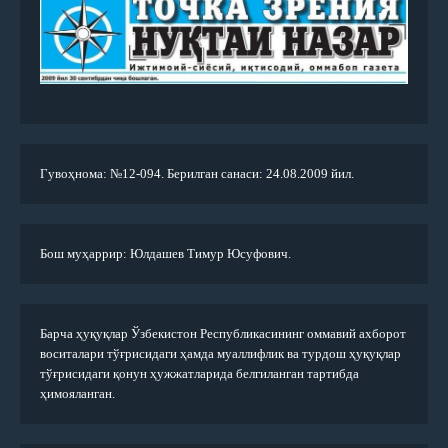
Гувоҳнома: №12-094. Берилган санаси: 24.08.2009 йил.
Бош муҳаррир: Юлдашев Тимур Юсуфович.
Барча ҳуқуқлар Ўзбекистон Республикасининг оммавий ахборот
воситалари тўғрисидаги ҳамда муаллифлик ва турдош ҳуқуқлар
тўғрисидаги қонун ҳужжатларида белгиланган тартибда
ҳимояланган.