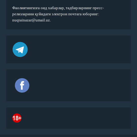
Фаолиятингизга оид хабарлар, тадбирларнинг пресс-
релизларини қуйидаги электрон почтага юборинг:
nuqtainazar@umail.uz.