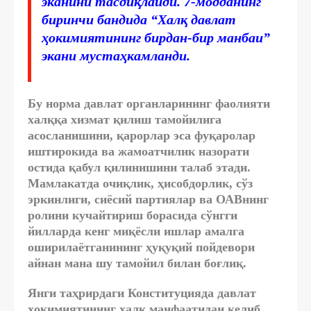
эканини тасдиқлайди. 7-модданинг
биринчи бандида “Халқ давлат
ҳокимиятининг бирдан-бир манбаи”
экани мустаҳкамланди.
Бу норма давлат органларининг фаолияти
халққа хизмат қилиш тамойилига
асосланишини, қарорлар эса фуқаролар
иштирокида ва жамоатчилик назорати
остида қабул қилинишини талаб этади.
Мамлакатда очиқлик, ҳисобдорлик, сўз
эркинлиги, сиёсий партиялар ва ОАВнинг
ролини кучайтириш борасида сўнгги
йилларда кенг миқёсли ишлар амалга
оширилаётганининг ҳуқуқий пойдевори
айнан мана шу тамойил билан боғлиқ.
Янги таҳрирдаги Конституцияда давлат
ҳокимиятининг халқ манфаатидан келиб