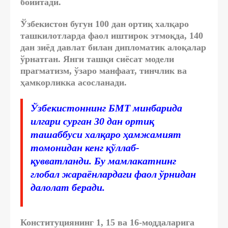
бойитади.
Ўзбекистон бугун 100 дан ортиқ халқаро
ташкилотларда фаол иштирок этмоқда, 140
дан зиёд давлат билан дипломатик алоқалар
ўрнатган. Янги ташқи сиёсат модели
прагматизм, ўзаро манфаат, тинчлик ва
ҳамкорликка асосланади.
Ўзбекистоннинг БМТ минбарида
илгари сурган 30 дан ортиқ
ташаббуси халқаро ҳамжамият
томонидан кенг қўллаб-
қувватланди. Бу мамлакатнинг
глобал жараёнлардаги фаол ўрнидан
далолат беради.
Конституциянинг 1, 15 ва 16-моддаларига