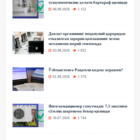
тушунмовчилик ҳолати бартараф қилинди
06.08.2026
1 152
Давлат органининг ноқонуний қароридан
етказилган зарарни қоплашнинг ягона
механизми жорий этилмоқда
03.08.2026
1 832
Ўзбекистонга Рақамли кодекс керакми?
01.08.2026
1 576
Янги кондиционер совутмади: 7,5 миллион
сўмлик шартнома бекор қилинди
30.07.2026
1 744