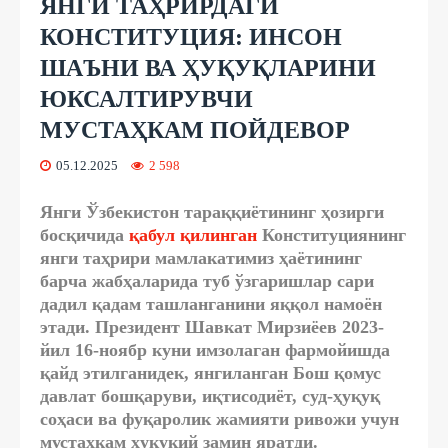
ЯНГИ ТАҲРИРДАГИ
КОНСТИТУЦИЯ: ИНСОН
ШАЪНИ ВА ҲУҚУҚЛАРИНИ
ЮКСАЛТИРУВЧИ
МУСТАҲКАМ ПОЙДЕВОР
05.12.2025
2 598
Янги Ўзбекистон тараққиётининг ҳозирги
босқичида
қабул қилинган
Конституциянинг
янги таҳрири мамлакатимиз ҳаётининг
барча жабҳаларида туб ўзгаришлар сари
дадил қадам ташланганини яққол намоён
этади. Президент Шавкат Мирзиёев 2023-
йил 16-ноябр куни имзолаган фармойишда
қайд этилганидек, янгиланган Бош қомус
давлат бошқаруви, иқтисодиёт, суд-ҳуқуқ
соҳаси ва фуқаролик жамияти ривожи учун
мустаҳкам ҳуқуқий замин яратди.