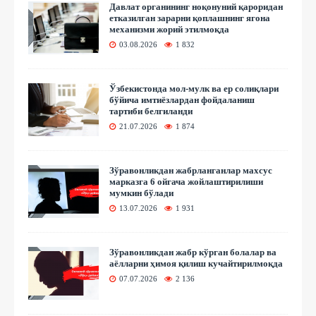
Давлат органининг ноқонуний қароридан
етказилган зарарни қоплашнинг ягона
механизми жорий этилмоқда
03.08.2026
1 832
Ўзбекистонда мол-мулк ва ер солиқлари
бўйича имтиёзлардан фойдаланиш
тартиби белгиланди
21.07.2026
1 874
Зўравонликдан жабрланганлар махсус
марказга 6 ойгача жойлаштирилиши
мумкин бўлади
13.07.2026
1 931
Зўравонликдан жабр кўрган болалар ва
аёлларни ҳимоя қилиш кучайтирилмоқда
07.07.2026
2 136