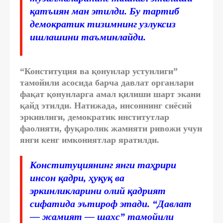
қатъиян ман этилди. Бу тартиб
демократик тизимнинг узлуксиз
ишлашини таъминлайди.
“Конституция ва қонунлар устунлиги”
тамойили асосида барча давлат органлари
фақат қонунларга амал қилиши шарт экани
қайд этилди. Натижада, инсоннинг сиёсий
эркинлиги, демократик институтлар
фаолияти, фуқаролик жамияти ривожи учун
янги кенг имкониятлар яратилди.
Конституциянинг янги таҳрири
инсон қадри, ҳуқуқ ва
эркинликларини олий қадрият
сифатида эътироф этади. “Давлат
— жамият — шахс” тамойили