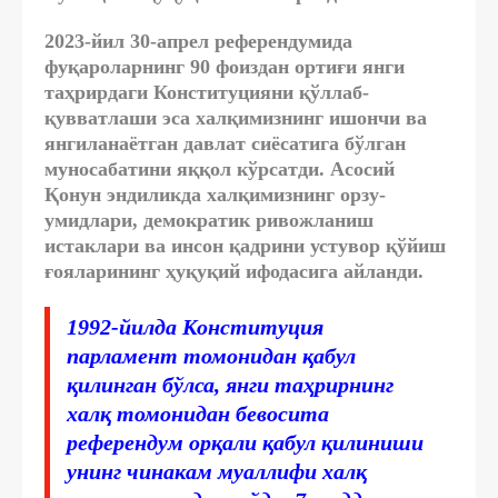
2023-йил 30-апрел референдумида
фуқароларнинг 90 фоиздан ортиғи янги
таҳрирдаги Конституцияни қўллаб-
қувватлаши эса халқимизнинг ишончи ва
янгиланаётган давлат сиёсатига бўлган
муносабатини яққол кўрсатди. Асосий
Қонун эндиликда халқимизнинг орзу-
умидлари, демократик ривожланиш
истаклари ва инсон қадрини устувор қўйиш
ғояларининг ҳуқуқий ифодасига айланди.
1992-йилда Конституция
парламент томонидан қабул
қилинган бўлса, янги таҳрирнинг
халқ томонидан бевосита
референдум орқали қабул қилиниши
унинг чинакам муаллифи халқ