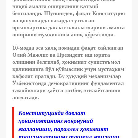
чиқиб амалга оширилиши қатъий
белгиланди. Шунингдек, фақат Конституция
ва қонунларда назарда тутилган
органларгина давлат ваколатларини амалга
ошириши мумкинлиги аниқ кўрсатилди.
10-модда эса халқ номидан фақат сайланган
Олий Мажлис ва Президент иш юрита
олишини белгилаб, ҳокимият суиистеъмол
қилинишига йўл қўймаслик учун мустаҳкам
кафолат яратади. Бу ҳуқуқий механизмлар
Ўзбекистонда демократиянинг фундаментал
тамойиллари ҳаётга татбиқ этилаётганини
англатади.
Конституцияда давлат
ҳокимиятининг ноқонуний
эгалланиши, параллел ҳокимият
тузилмаларининг ташкил этилиши