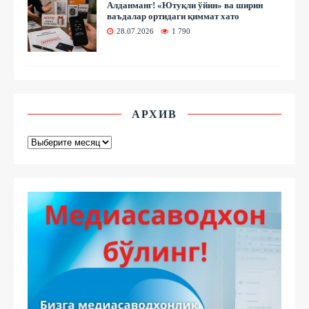
Алданманг! «Ютуқли ўйин» ва ширин
ваъдалар ортидаги қиммат хато
28.07.2026
1 790
АРХИВ