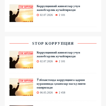
Коррупциявий жиноятлар учун
жавобгарлик кучайтирилди
02.07.2026
2 101
STOP КОРРУПЦИЯ
Коррупциявий жиноятлар учун
жавобгарлик кучайтирилди
02.07.2026
2 101
Ўзбекистонда коррупцияга қарши
курашишда ҳокимлар масъулияти
оширилади
06.05.2026
2 458