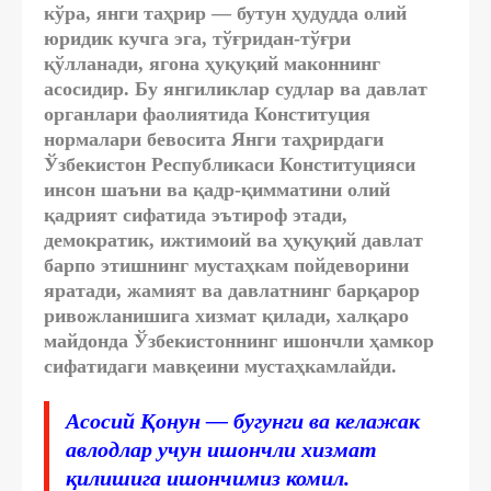
кўра, янги таҳрир — бутун ҳудудда олий
юридик кучга эга, тўғридан-тўғри
қўлланади, ягона ҳуқуқий маконнинг
асосидир. Бу янгиликлар судлар ва давлат
органлари фаолиятида Конституция
нормалари бевосита Янги таҳрирдаги
Ўзбекистон Республикаси Конституцияси
инсон шаъни ва қадр-қимматини олий
қадрият сифатида эътироф этади,
демократик, ижтимоий ва ҳуқуқий давлат
барпо этишнинг мустаҳкам пойдеворини
яратади, жамият ва давлатнинг барқарор
ривожланишига хизмат қилади, халқаро
майдонда Ўзбекистоннинг ишончли ҳамкор
сифатидаги мавқеини мустаҳкамлайди.
Асосий Қонун — бугунги ва келажак
авлодлар учун ишончли хизмат
қилишига ишончимиз комил.