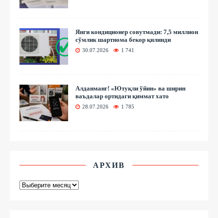
Янги кондиционер совутмади: 7,5 миллион
сўмлик шартнома бекор қилинди
30.07.2026
1 741
Алданманг! «Ютуқли ўйин» ва ширин
ваъдалар ортидаги қиммат хато
28.07.2026
1 785
АРХИВ