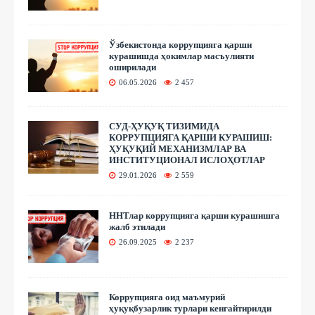
Ўзбекистонда коррупцияга қарши
курашишда ҳокимлар масъулияти
оширилади
06.05.2026
2 457
СУД-ҲУҚУҚ ТИЗИМИДА
КОРРУПЦИЯГА ҚАРШИ КУРАШИШ:
ҲУҚУҚИЙ МЕХАНИЗМЛАР ВА
ИНСТИТУЦИОНАЛ ИСЛОҲОТЛАР
29.01.2026
2 559
ННТлар коррупцияга қарши курашишга
жалб этилади
26.09.2025
2 237
Коррупцияга оид маъмурий
ҳуқуқбузарлик турлари кенгайтирилди