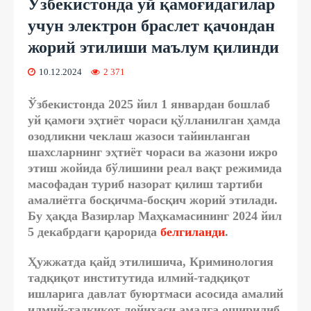
Ўзбекистонда уй қамоғидагилар
учун электрон браслет қачондан
жорий этилиши маълум қилинди
10.12.2024
2 371
Ўзбекистонда 2025 йил 1 январдан бошлаб
уй қамоғи эҳтиёт чораси қўлланилган ҳамда
озодликни чеклаш жазоси тайинланган
шахсларнинг эҳтиёт чораси ва жазони ижро
этиш жойида бўлишини реал вақт режимида
масофадан туриб назорат қилиш тартиби
амалиётга босқичма-босқич жорий этилади.
Бу ҳақда Вазирлар Маҳкамасининг 2024 йил
5 декабрдаги қарорида
белгиланди
.
Ҳужжатда қайд этилишича, Криминология
тадқиқот институтида илмий-тадқиқот
ишларига давлат буюртмаси асосида амалий
илмий-тадқиқот лойиҳаси амалга оширилиб,