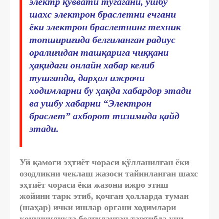
электр қуввати тугагани, ушбу
шахс
электрон браслетни ечгани
ёки электрон браслетнинг техник
топшириғида белгиланган радиус
оралиғидан ташқарига чиққани
ҳақидаги онлайн хабар келиб
тушганда, дарҳол ижрочи
ходимларни бу ҳақда хабардор этади
ва ушбу хабарни “Электрон
браслет” ахборот тизимида қайд
этади.
Уй қамоғи эҳтиёт чораси қўлланилган ёки
озодликни чеклаш жазоси тайинланган шахс
эҳтиёт чораси ёки
жазони ижро этиш
жойини тарк этиб, қочган ҳолларда
туман
(шаҳар) ички ишлар органи ходимлари
қонунчиликда белгиланган тартибда
уни