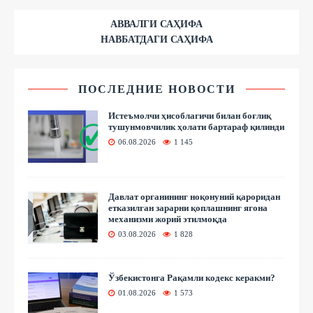
АВВАЛГИ САҲИФА
НАВБАТДАГИ САҲИФА
ПОСЛЕДНИЕ НОВОСТИ
Истеъмолчи ҳисоблагичи билан боғлиқ
тушунмовчилик ҳолати бартараф қилинди
06.08.2026
1 145
Давлат органининг ноқонуний қароридан
етказилган зарарни қоплашнинг ягона
механизми жорий этилмоқда
03.08.2026
1 828
Ўзбекистонга Рақамли кодекс керакми?
01.08.2026
1 573