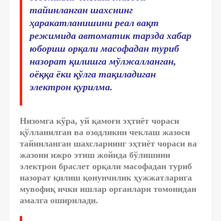
тайинланган шахснинг
ҳаракатланишини реал вақт
режимида автоматик тарзда хабар
юбориш орқали масофадан туриб
назорат қилишга мўлжалланган,
оёққа ёки қўлга тақиладиган
электрон қурилма.
Низомга кўра, уй қамоғи эҳтиёт чораси
қўлланилган ва озодликни чеклаш жазоси
тайинланган шахсларнинг эҳтиёт чораси ва
жазони ижро этиш жойида бўлишини
электрон браслет орқали масофадан туриб
назорат қилиш қонунчилик ҳужжатларига
мувофиқ ички ишлар органлари томонидан
амалга оширилади.