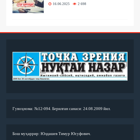
16.06.2025
2 698
Гувоҳнома: №12-094. Берилган санаси: 24.08.2009 йил.
Бош муҳаррир: Юлдашев Тимур Юсуфович.