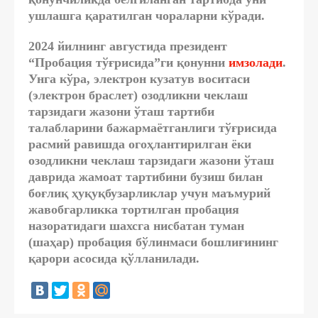
ушлашга қаратилган чораларни кўрад
и.
2024 йилнинг августида президент
“Пробация тўғрисида”ги қонунни
имзолади
.
Унга кўра, электрон кузатув воситаси
(электрон браслет) озодликни чеклаш
тарзидаги жазони ўташ тартиби
талабларини бажармаётганлиги тўғрисида
расмий равишда огоҳлантирилган ёки
озодликни чеклаш тарзидаги жазони ўташ
даврида жамоат тартибини бузиш билан
боғлиқ ҳуқуқбузарликлар учун маъмурий
жавобгарликка тортилган пробация
назоратидаги шахсга нисбатан туман
(шаҳар) пробация бўлинмаси бошлиғининг
қарори асосида қўлланилади.