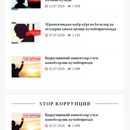
13.07.2026
1 928
Зўравонликдан жабр кўрган болалар ва
аёлларни ҳимоя қилиш кучайтирилмоқда
07.07.2026
2 130
Коррупциявий жиноятлар учун
жавобгарлик кучайтирилди
02.07.2026
2 098
STOP КОРРУПЦИЯ
Коррупциявий жиноятлар учун
жавобгарлик кучайтирилди
02.07.2026
2 098