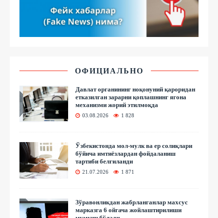
ОФИЦИАЛЬНО
Давлат органининг ноқонуний қароридан
етказилган зарарни қоплашнинг ягона
механизми жорий этилмоқда
03.08.2026
1 828
Ўзбекистонда мол-мулк ва ер солиқлари
бўйича имтиёзлардан фойдаланиш
тартиби белгиланди
21.07.2026
1 871
Зўравонликдан жабрланганлар махсус
марказга 6 ойгача жойлаштирилиши
мумкин бўлади