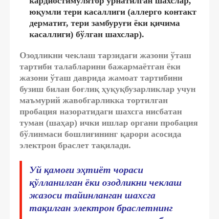
кардиостимулятор ўрнатилган шахслар,
юқумли тери касаллиги (аллерго контакт
дерматит, тери замбуруғи ёки қичима
касаллиги) бўлган шахслар).
Озодликни чеклаш тарзидаги жазони ўташ
тартиби талабларини бажармаётган ёки
жазони ўташ даврида жамоат тартибини
бузиш билан боғлиқ ҳуқуқбузарликлар учун
маъмурий жавобгарликка тортилган
пробация назоратидаги шахсга нисбатан
туман (шаҳар) ички ишлар органи пробация
бўлинмаси бошлиғининг қарори асосида
электрон браслет тақилади.
Уй қамоғи эҳтиёт чораси
қўлланилган ёки озодликни чеклаш
жазоси тайинланган шахсга
тақилган электрон браслетнинг