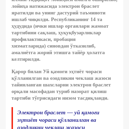
лойиҳа натижасида электрон браслет
яратилди ва унинг дастурий таъминоти
ишлаб чиқилди.
Республиканинг 14 та
ҳудудида
(ички ишлар органлари жамоат
тартибини сақлаш, ҳуқуқбузарликлар
профилактикаси, пробация
хизматларида)
синовдан ўтказилиб,
амалиётга жорий этишга тайёр ҳолатга
келтирилди
.
Қарор билан Уй қамоғи эҳтиёт чораси
қўлланилган ва озодликни чеклаш жазоси
тайинланган шахсларни электрон браслет
орқали масофадан туриб назорат қилиш
тартиби тўғрисидаги низом тасдиқланди.
Электрон браслет
— уй қамоғи
эҳтиёт чораси қўлланилган ва
озодликни чеклаш жазоси