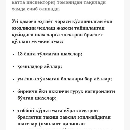
катта инспектори) томонидан тақилади
ҳамда ечиб олинади.
Уй қамоғи эҳтиёт чораси қўлланилган ёки
озодликни чеклаш жазоси тайинланган
қуйидаги шахсларга электрон браслет
қўллаш мумкин эмас:
18 ёшга тўлмаган шахслар;
ҳомиладор аёллар;
уч ёшга тўлмаган болалари бор аёллар;
биринчи ёки иккинчи гуруҳ ногиронлиги
бўлган шахслар;
тиббий кўрсатмага кўра электрон
браслетни тақиш тавсия этилмайдиган
шахслар (имплант қилинган