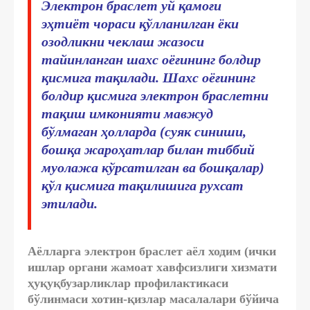
Электрон браслет уй қамоғи
эҳтиёт чораси қўлланилган ёки
озодликни чеклаш жазоси
тайинланган шахс оёғининг болдир
қисмига тақилади. Шахс оёғининг
болдир қисмига электрон браслетни
тақиш имконияти мавжуд
бўлмаган ҳолларда (суяк синиши,
бошқа жароҳатлар билан тиббий
муолажа кўрсатилган ва бошқалар)
қўл қисмига тақилишига рухсат
этилади.
Аёлларга электрон браслет аёл ходим (ички
ишлар органи жамоат хавфсизлиги хизмати
ҳуқуқбузарликлар профилактикаси
бўлинмаси хотин-қизлар масалалари бўйича