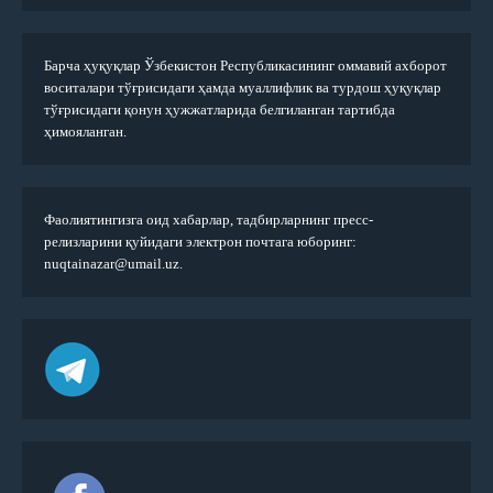
Барча ҳуқуқлар Ўзбекистон Республикасининг оммавий ахборот
воситалари тўғрисидаги ҳамда муаллифлик ва турдош ҳуқуқлар
тўғрисидаги қонун ҳужжатларида белгиланган тартибда
ҳимояланган.
Фаолиятингизга оид хабарлар, тадбирларнинг пресс-
релизларини қуйидаги электрон почтага юборинг:
nuqtainazar@umail.uz.