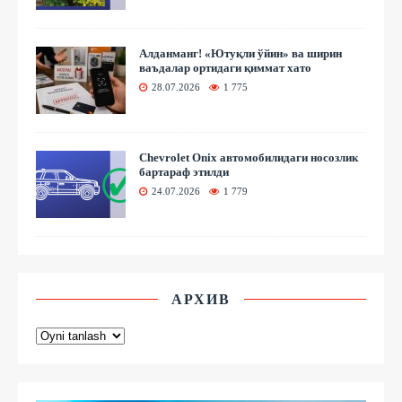
Алданманг! «Ютуқли ўйин» ва ширин
ваъдалар ортидаги қиммат хато
28.07.2026
1 775
Chevrolet Onix автомобилидаги носозлик
бартараф этилди
24.07.2026
1 779
АРХИВ