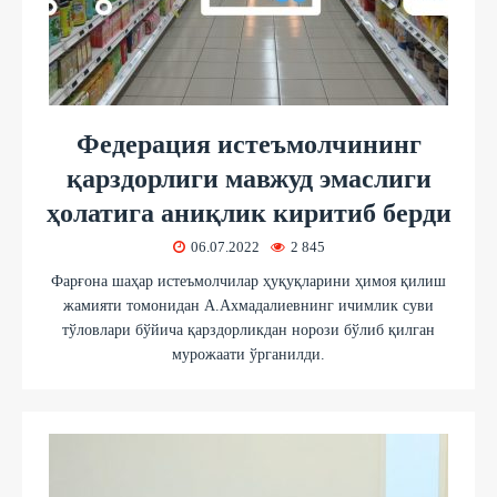
Федерация истеъмолчининг
қарздорлиги мавжуд эмаслиги
ҳолатига аниқлик киритиб берди
06.07.2022
2 845
Фарғона шаҳар истеъмолчилар ҳуқуқларини ҳимоя қилиш
жамияти томонидан А.Ахмадалиевнинг ичимлик суви
тўловлари бўйича қарздорликдан норози бўлиб қилган
мурожаати ўрганилди.