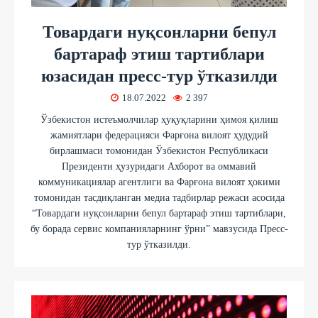
Товардаги нуқсонларни бепул
бартараф этиш тартиблари
юзасидан пресс-тур ўтказилди
18.07.2022
2 397
Ўзбекистон истеъмолчилар ҳуқуқларини ҳимоя қилиш
жамиятлари федерацияси Фарғона вилоят ҳудудий
бирлашмаси томонидан Ўзбекистон Республикаси
Президенти ҳузуридаги Ахборот ва оммавий
коммуникациялар агентлиги ва Фарғона вилоят ҳокими
томонидан тасдиқланган медиа тадбирлар режаси асосида
“Товардаги нуқсонларни бепул бартараф этиш тартиблари,
бу борада сервис компанияларнинг ўрни” мавзусида Пресс-
тур ўтказилди.