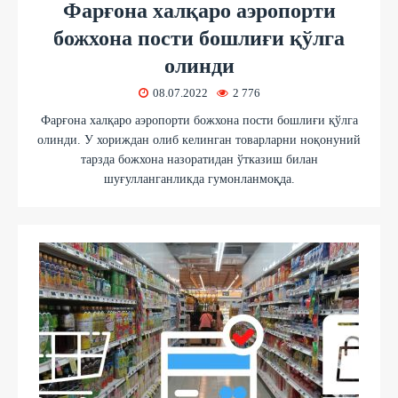
Фарғона халқаро аэропорти
божхона пости бошлиғи қўлга
олинди
08.07.2022
2 776
Фарғона халқаро аэропорти божхона пости бошлиғи қўлга
олинди. У хориждан олиб келинган товарларни ноқонуний
тарзда божхона назоратидан ўтказиш билан
шуғулланганликда гумонланмоқда.