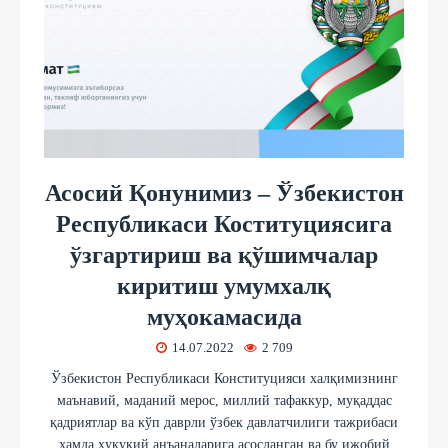
Асосий Қонунимиз – Ўзбекистон
Республикаси Коституциясига
ўзгартириш ва қўшимчалар
киритиш умумхалқ
муҳокамасида
14.07.2022
2 709
Ўзбекистон Республикаси Конституцияси халқимизнинг
маънавий, маданий мерос, миллий тафаккур, муқаддас
қадриятлар ва кўп даврли ўзбек давлатчилиги тажрибаси
ҳамда ҳуқуқий анъаналарига асосланган ва бу ижобий