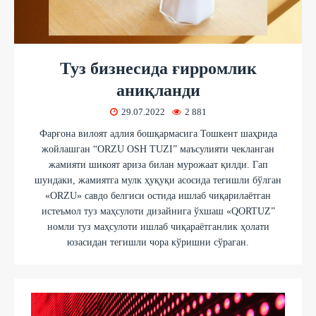
Туз бизнесида ғирромлик
аниқланди
29.07.2022
2 881
Фарғона вилоят адлия бошқармасига Тошкент шаҳрида
жойлашган “ORZU OSH TUZI” маъсулияти чекланган
жамияти шикоят ариза билан мурожаат қилди. Гап
шундаки, жамиятга мулк ҳуқуқи асосида тегишли бўлган
«ORZU» савдо белгиси остида ишлаб чиқарилаётган
истеъмол туз маҳсулоти дизайнига ўхшаш «QORTUZ”
номли туз маҳсулоти ишлаб чиқараётганлик ҳолати
юзасидан тегишли чора кўришни сўраган.