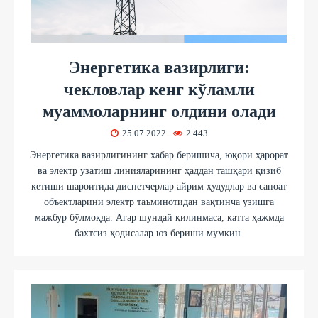
Энергетика вазирлиги:
чекловлар кенг кўламли
муаммоларнинг олдини олади
25.07.2022
2 443
Энергетика вазирлигининг хабар беришича, юқори ҳарорат
ва электр узатиш линияларининг ҳаддан ташқари қизиб
кетиши шароитида диспетчерлар айрим ҳудудлар ва саноат
объектларини электр таъминотидан вақтинча узишга
мажбур бўлмоқда. Агар шундай қилинмаса, катта ҳажмда
бахтсиз ҳодисалар юз бериши мумкин.