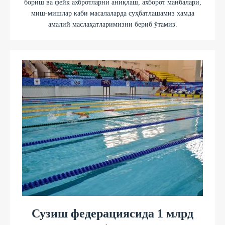
бориш ва фейк ахбротларни аниқлаш, ахборот манбалари,
миш-мишлар каби масалаларда суҳбатлашамиз ҳамда
амалий маслаҳатларимизни бериб ўтамиз.
Сузиш федерациясида 1 млрд