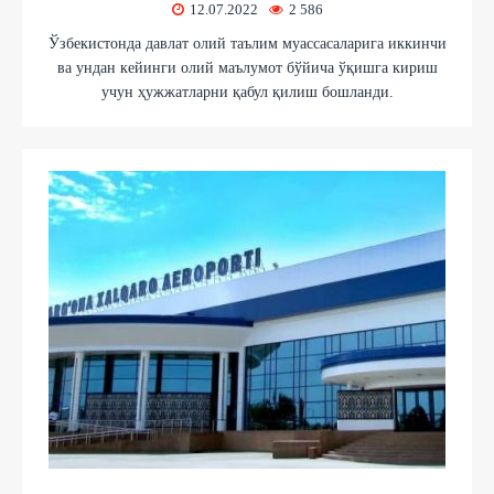
12.07.2022
2 586
Ўзбекистонда давлат олий таълим муассасаларига иккинчи
ва ундан кейинги олий маълумот бўйича ўқишга кириш
учун ҳужжатларни қабул қилиш бошланди.