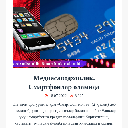
Медиасаводхонлик.
Смартфонлар оламида
18.07.2022
3 925
Еттинчи дастуримиз ҳам «Смартфон-молия» (2-қисми) деб
номланиб, унинг доирасида сизлар билан онлайн-тўловлар
учун смартфонга кредит карталарини бириктириш,
картадаги пулларни фирибгарлардан ҳимоялаш йўллари,