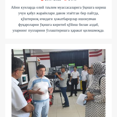
Айни кунларда олий таълим муассасаларига ўқишга кириш
учун қабул жараёнлари давом этаётган бир пайтда,
қўштирноқ ичидаги ҳожатбарорлар ишонувчан
фуқароларни ўқишга киритиб қўйиш билан алдаб,
уларнинг пулларини ўзлаштиришга ҳаракат қилишмоқда.