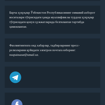
Барча ҳуқуқлар Ўзбекистон Республикасининг оммавий ахборот
воситалари тўғрисидаги ҳамда муаллифлик ва турдош ҳуқуқлар
тўғрисидаги қонун ҳужжатларида белгиланган тартибда
ҳимояланган.
Фаолиятингизга оид хабарлар, тадбирларнинг пресс-
релизларини қуйидаги электрон почтага юборинг:
nuqtainazar@umail.uz.