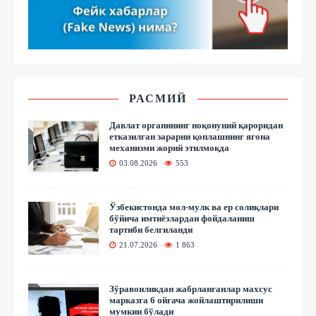
РАСМИЙ
Давлат органининг ноқонуний қароридан
етказилган зарарни қоплашнинг ягона
механизми жорий этилмоқда
03.08.2026
553
Ўзбекистонда мол-мулк ва ер солиқлари
бўйича имтиёзлардан фойдаланиш
тартиби белгиланди
21.07.2026
1 863
Зўравонликдан жабрланганлар махсус
марказга 6 ойгача жойлаштирилиши
мумкин бўлади