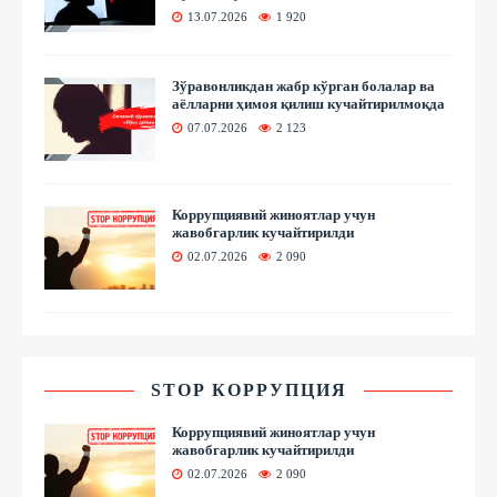
13.07.2026
1 920
Зўравонликдан жабр кўрган болалар ва
аёлларни ҳимоя қилиш кучайтирилмоқда
07.07.2026
2 123
Коррупциявий жиноятлар учун
жавобгарлик кучайтирилди
02.07.2026
2 090
STOP КОРРУПЦИЯ
Коррупциявий жиноятлар учун
жавобгарлик кучайтирилди
02.07.2026
2 090