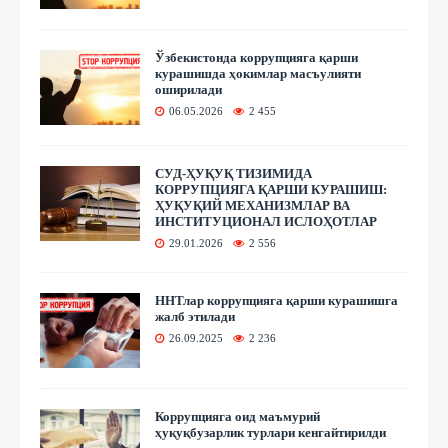
Ўзбекистонда коррупцияга қарши
курашишда ҳокимлар масъулияти
оширилади
06.05.2026
2 455
СУД-ҲУҚУҚ ТИЗИМИДА
КОРРУПЦИЯГА ҚАРШИ КУРАШИШ:
ҲУҚУҚИЙ МЕХАНИЗМЛАР ВА
ИНСТИТУЦИОНАЛ ИСЛОҲОТЛАР
29.01.2026
2 556
ННТлар коррупцияга қарши курашишга
жалб этилади
26.09.2025
2 236
Коррупцияга оид маъмурий
ҳуқуқбузарлик турлари кенгайтирилди