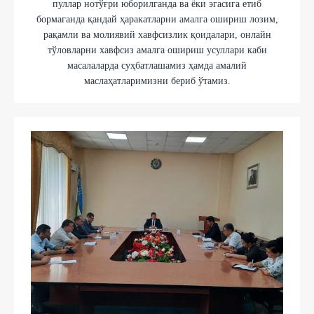
пуллар нотўғри юборилганда ва ёки эгасига етиб
бормаганда қандай ҳаракатларни амалга ошириш лозим,
рақамли ва молиявий хавфсизлик қоидалари, онлайн
тўловларни хавфсиз амалга ошириш усуллари каби
масалаларда суҳбатлашамиз ҳамда амалий
маслаҳатларимизни бериб ўтамиз.