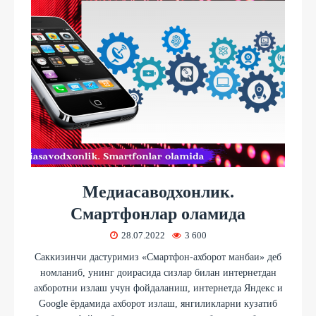
Медиасаводхонлик.
Смартфонлар оламида
28.07.2022
3 600
Саккизинчи дастуримиз «Смартфон-ахборот манбаи» деб
номланиб, унинг доирасида сизлар билан интернетдан
ахборотни излаш учун фойдаланиш, интернетда Яндекс и
Google ёрдамида ахборот излаш, янгиликларни кузатиб