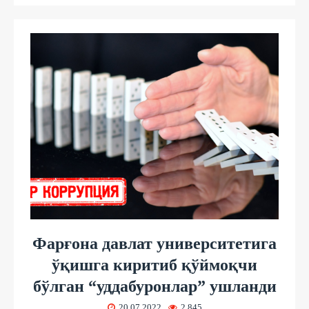
Фарғона давлат университетига
ўқишга киритиб қўймоқчи
бўлган “уддабуронлар” ушланди
20.07.2022
2 845