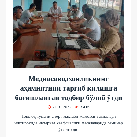
Медиасаводхонликнинг
аҳамиятини тарғиб қилишга
бағишланган тадбир бўлиб ўтди
21.07.2022
3 416
Тошлоқ тумани спорт мактаби жамоаси вакиллари
иштирокида интернет хавфсизлиги масалаларида семинар
ўтказилди.