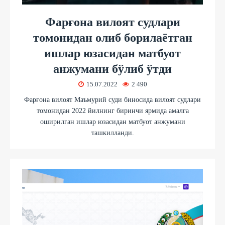
Фарғона вилоят судлари
томонидан олиб борилаётган
ишлар юзасидан матбуот
анжумани бўлиб ўтди
15.07.2022
2 490
Фарғона вилоят Маъмурий суди биносида вилоят судлари
томонидан 2022 йилнинг биринчи ярмида амалга
оширилган ишлар юзасидан матбуот анжумани
ташкилланди.