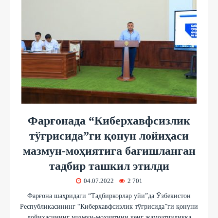
Фарғонада “Киберхавфсизлик
тўғрисида”ги қонун лойиҳаси
мазмун-моҳиятига бағишланган
тадбир ташкил этилди
04.07.2022
2 701
Фарғона шаҳридаги “Тадбиркорлар уйи”да Ўзбекистон
Республикасининг “Киберхавфсизлик тўғрисида”ги қонуни
лойиҳасининг мазмун-моҳиятини кенг жамоатчиликка