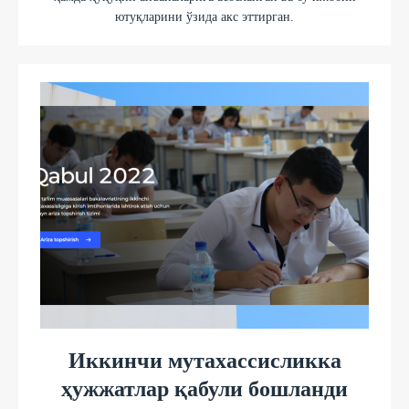
ютуқларини ўзида акс эттирган.
Иккинчи мутахассисликка
ҳужжатлар қабули бошланди