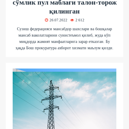
сўмлик пул маблағи талон-торож
қилинган
26.07.2022
2 612
Сузиш федерацияси мансабдор шахслари ва бошқалар
мансаб ваколатларини суиистеъмол қилиб, жуда кўп
миқдорда жамият манфаатларига зарар етказган. Бу
ҳақда Бош прокуратура ахборот хизмати маълум қилди.