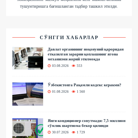
тушунтиришга бағишланган тадбир ташкил этилди.
СЎНГГИ ХАБАРЛАР
Давлат органининг ноқонуний қароридан
етказилган зарарни қоплашнинг ягона
механизми жорий этилмоқда
03.08.2026
553
Ўзбекистонга Рақамли кодекс керакми?
01.08.2026
1 560
Янги кондиционер совутмади: 7,5 миллион
сўмлик шартнома бекор қилинди
30.07.2026
1 729