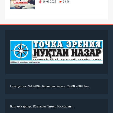
16.06.2025
2 696
Гувоҳнома: №12-094. Берилган санаси: 24.08.2009 йил.
Бош муҳаррир: Юлдашев Тимур Юсуфович.